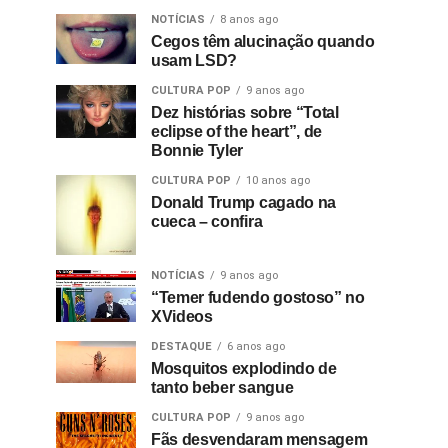
NOTÍCIAS
8 anos ago
Cegos têm alucinação quando
usam LSD?
CULTURA POP
9 anos ago
Dez histórias sobre “Total
eclipse of the heart”, de
Bonnie Tyler
CULTURA POP
10 anos ago
Donald Trump cagado na
cueca – confira
NOTÍCIAS
9 anos ago
“Temer fudendo gostoso” no
XVideos
DESTAQUE
6 anos ago
Mosquitos explodindo de
tanto beber sangue
CULTURA POP
9 anos ago
Fãs desvendaram mensagem