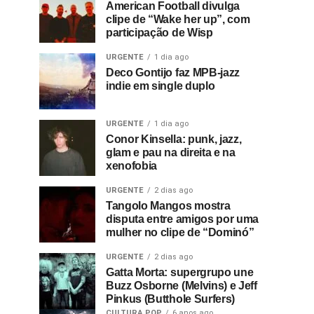
American Football divulga
clipe de “Wake her up”, com
participação de Wisp
URGENTE
1 dia ago
Deco Gontijo faz MPB-jazz
indie em single duplo
URGENTE
1 dia ago
Conor Kinsella: punk, jazz,
glam e pau na direita e na
xenofobia
URGENTE
2 dias ago
Tangolo Mangos mostra
disputa entre amigos por uma
mulher no clipe de “Dominó”
URGENTE
2 dias ago
Gatta Morta: supergrupo une
Buzz Osborne (Melvins) e Jeff
Pinkus (Butthole Surfers)
CULTURA POP
6 anos ago