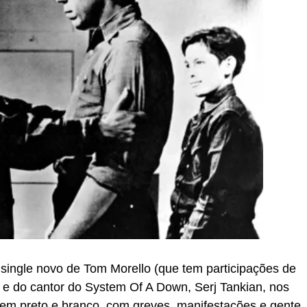
 single novo de Tom Morello (que tem participações de
, e do cantor do System Of A Down, Serj Tankian, nos
 em preto e branco, com greves, manifestações e gente