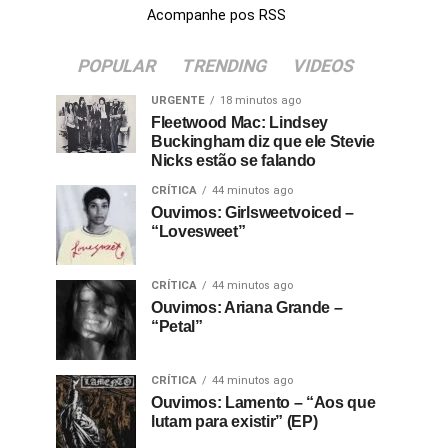
Acompanhe pos RSS
POPULAR
TRENDING
VIDEOS
URGENTE
18 minutos ago
Fleetwood Mac: Lindsey
Buckingham diz que ele Stevie
Nicks estão se falando
CRÍTICA
44 minutos ago
Ouvimos: Girlsweetvoiced –
“Lovesweet”
CRÍTICA
44 minutos ago
Ouvimos: Ariana Grande –
“Petal”
CRÍTICA
44 minutos ago
Ouvimos: Lamento – “Aos que
lutam para existir” (EP)