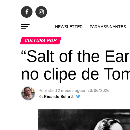
NEWSLETTER
PARA ASSINANTES
CULTURA POP
“Salt of the Ea
no clipe de To
Published
2 meses ago
on
23/06/2026
By
Ricardo Schott