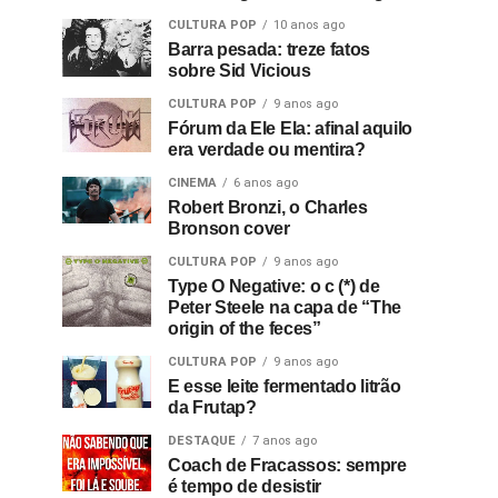
CULTURA POP
10 anos ago
Barra pesada: treze fatos
sobre Sid Vicious
CULTURA POP
9 anos ago
Fórum da Ele Ela: afinal aquilo
era verdade ou mentira?
CINEMA
6 anos ago
Robert Bronzi, o Charles
Bronson cover
CULTURA POP
9 anos ago
Type O Negative: o c (*) de
Peter Steele na capa de “The
origin of the feces”
CULTURA POP
9 anos ago
E esse leite fermentado litrão
da Frutap?
DESTAQUE
7 anos ago
Coach de Fracassos: sempre
é tempo de desistir