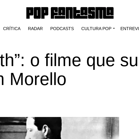
CRÍTICA
RADAR
PODCASTS
CULTURA POP
ENTREV
rth”: o filme que s
m Morello