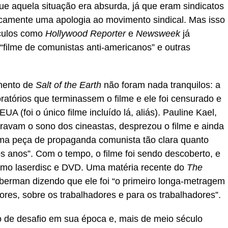
e aquela situação era absurda, já que eram sindicatos
icamente uma apologia ao movimento sindical. Mas isso
ículos como
Hollywood Reporter
e
Newsweek
já
filme de comunistas anti-americanos” e outras
amento de
Salt of the Earth
não foram nada tranquilos: a
oratórios que terminassem o filme e ele foi censurado e
UA (foi o único filme incluído lá, aliás). Pauline Kael,
iravam o sono dos cineastas, desprezou o filme e ainda
ma peça de propaganda comunista tão clara quanto
s anos”. Com o tempo, o filme foi sendo descoberto, e
mo laserdisc e DVD. Uma matéria recente do
The
berman dizendo que ele foi “o primeiro longa-metragem
ores, sobre os trabalhadores e para os trabalhadores”.
 de desafio em sua época e, mais de meio século