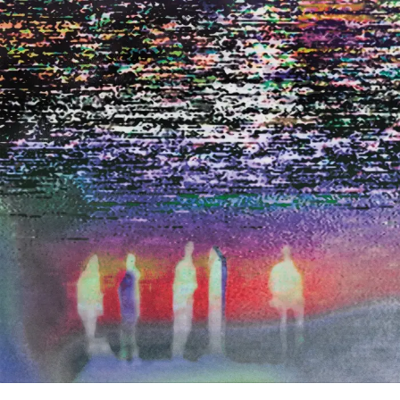
assume referências de Radiohead e Chico Buarque, mas
também mistura emanações de Arctic Monkeys e
guitarras em clima de blues pós-punk. A faixa tem
participação de Mariana Estol nos vocais, e uma letra que
mete o dedo na ferida das expectativas que, muitas
vezes, não representam nada (“nunca que você vai
encontrar dentro do armário / algo lendário, é tudo
vestuário / sabe aquela luz que a gente vê de madrugada
/ é quase nada, mas satisfaz a alma”).
Abrindo o disco,
Casos de Colômbia
serve de balizador
para faixas poéticas como o soul psicodélico de
Nuvem
nua
, o easy listening esparso de
Dorme pra ver se me
esquece,
o pop rock radicalmente brasileiro de
Quem
nunca quis demais
e
Um tempo pra pensar
– estas duas
lembrando um pouco o som praiano de Lulu Santos e
Charlie Brown Jr. Também cede espaço para a vibe
sixties de
Ce la vie
e para o clima alt-disco de
Como te
dizer,
que traz lembranças de Arctic Monkeys,