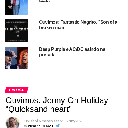
toast”
Ouvimos: Fantastic Negrito, “Son of a
broken man”
Deep Purple e AC/DC saindo na
porrada
RELATED TOPICS:
AC/DC
GASTÃO MOREIRA
KAZAGASTÃO
MALCOLM YOUNG
UP NEXT
Podcast: Teve Roky Erickson no ACORDE de
sábado passado
CRÍTICA
DON'T MISS
Ouvimos: Jenny On Holiday –
Você tem treze horinhas para ouvir a palavra de
“Quicksand heart”
Patti Smith?
Published
6 meses ago
on
02/02/2026
By
Ricardo Schott