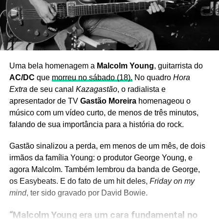
Uma bela homenagem a
Malcolm Young
, guitarrista do
AC/DC
que
morreu no sábado (18).
No quadro
Hora
Extra
de seu canal
Kazagastão
, o radialista e
apresentador de TV
Gastão Moreira
homenageou o
músico com um vídeo curto, de menos de três minutos,
falando de sua importância para a história do rock.
Gastão sinalizou a perda, em menos de um mês, de dois
irmãos da família Young: o produtor George Young, e
agora Malcolm. Também lembrou da banda de George,
os Easybeats. E do fato de um hit deles,
Friday on my
mind
, ter sido gravado por David Bowie.
“Malcolm Young era um cara fundamental no