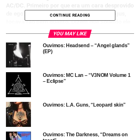
AC/DC. Primeiro por que era um cara desprovido
de ego. Ele era mais velho que o irmão Angus,
CONTINUE READING
tocava tão bem quanto. Dizem que solando ele
era tão bom quanto o Angus. Mas quando
YOU MAY LIKE
percebeu que o irmão poderia ser a atração da
banda falou: vai fundo. Vou ficar aqui atrás, vou
Ouvimos: Headsend – “Angel glands”
(EP)
fazer as bases, e você é que vai brilhar”.
Ouvimos: MC Lan – “V3NOM Volume 1
– Eclipse”
Ouvimos: L.A. Guns, “Leopard skin”
Ouvimos: The Darkness, “Dreams on