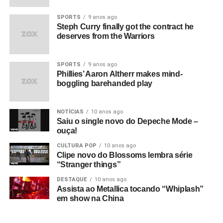
SPORTS
9 anos ago
Steph Curry finally got the contract he
deserves from the Warriors
SPORTS
9 anos ago
Phillies’ Aaron Altherr makes mind-
boggling barehanded play
NOTÍCIAS
10 anos ago
Saiu o single novo do Depeche Mode –
ouça!
CULTURA POP
10 anos ago
Clipe novo do Blossoms lembra série
“Stranger things”
DESTAQUE
10 anos ago
Assista ao Metallica tocando “Whiplash”
em show na China