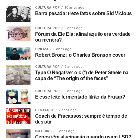
CULTURA POP
10 anos ago
Barra pesada: treze fatos sobre Sid Vicious
CULTURA POP
9 anos ago
Fórum da Ele Ela: afinal aquilo era verdade
ou mentira?
CINEMA
6 anos ago
Robert Bronzi, o Charles Bronson cover
CULTURA POP
9 anos ago
Type O Negative: o c (*) de Peter Steele na
capa de “The origin of the feces”
CULTURA POP
9 anos ago
E esse leite fermentado litrão da Frutap?
DESTAQUE
7 anos ago
Coach de Fracassos: sempre é tempo de
desistir
NOTÍCIAS
8 anos ago
Cegos têm alucinação quando usam LSD?