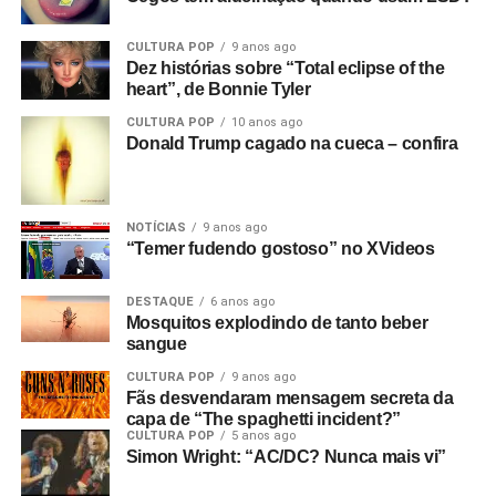
CULTURA POP
9 anos ago
Dez histórias sobre “Total eclipse of the
heart”, de Bonnie Tyler
CULTURA POP
10 anos ago
Donald Trump cagado na cueca – confira
NOTÍCIAS
9 anos ago
“Temer fudendo gostoso” no XVideos
DESTAQUE
6 anos ago
Mosquitos explodindo de tanto beber
sangue
CULTURA POP
9 anos ago
Fãs desvendaram mensagem secreta da
capa de “The spaghetti incident?”
CULTURA POP
5 anos ago
Simon Wright: “AC/DC? Nunca mais vi”