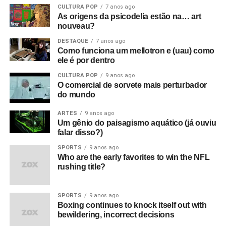
CULTURA POP
7 anos ago
As origens da psicodelia estão na… art
nouveau?
DESTAQUE
7 anos ago
Como funciona um mellotron e (uau) como
ele é por dentro
CULTURA POP
9 anos ago
O comercial de sorvete mais perturbador
do mundo
ARTES
9 anos ago
Um gênio do paisagismo aquático (já ouviu
falar disso?)
SPORTS
9 anos ago
Who are the early favorites to win the NFL
rushing title?
SPORTS
9 anos ago
Boxing continues to knock itself out with
bewildering, incorrect decisions