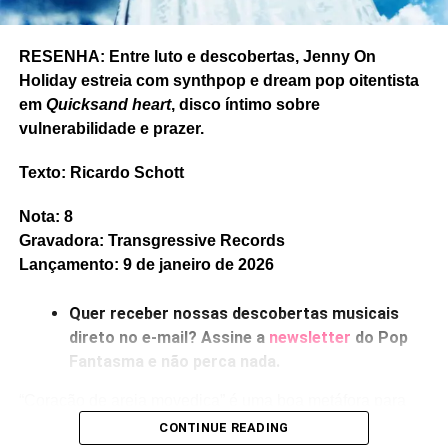
RESENHA: Entre luto e descobertas, Jenny On
Holiday estreia com synthpop e dream pop oitentista
em
Quicksand heart
, disco íntimo sobre
vulnerabilidade e prazer.
Texto: Ricardo Schott
Nota: 8
Gravadora: Transgressive Records
Lançamento: 9 de janeiro de 2026
Quer receber nossas descobertas musicais
direto no e-mail? Assine a
newsletter
do Pop
Fantasma e não perca nada.
“Coração de areia movediça” é uma boa metáfora para
falar de profundidades sentimentais, ou de fragilidades,
CONTINUE READING