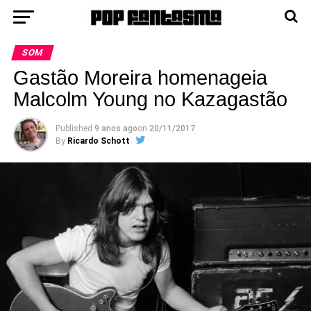
SOM
Gastão Moreira homenageia
Malcolm Young no Kazagastão
Published
9 anos ago
on
20/11/2017
By
Ricardo Schott