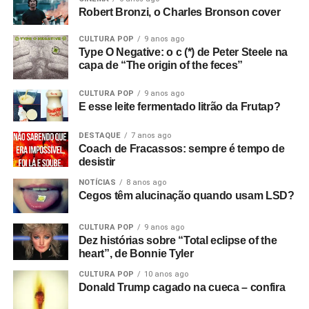
queria filmar a banda. Então, aluguei alguns andaimes e
Robert Bronzi, o Charles Bronson cover
equipamentos e fiz tudo.
CULTURA POP
9 anos ago
Com que equipamento você filmou?
Bom, tudo custou
Type O Negative: o c (*) de Peter Steele na
capa de “The origin of the feces”
setenta e duas libras, o que eu achei um absurdo!
(risos)
Filmei com uma câmera de cinema Hannimex baratinha,
CULTURA POP
9 anos ago
a primeira câmera que tive. Usei um filme da Agfa que
E esse leite fermentado litrão da Frutap?
lançaram na época, que tinha uma faixa de som, mas
vinha num cartucho silencioso e o som era adicionado
DESTAQUE
7 anos ago
Coach de Fracassos: sempre é tempo de
depois, no projetor. Então filmei sem som e gravei o áudio
desistir
num gravador de rolo. Era para sincronizar depois, mas
não funcionou! Filmei a vinte e quatro quadros por
NOTÍCIAS
8 anos ago
Cegos têm alucinação quando usam LSD?
segundo, mas só funcionou a dezoito.
CULTURA POP
9 anos ago
Só descobri depois! Filmei tudo com uma câmera e só
Dez histórias sobre “Total eclipse of the
tinha dinheiro para três cartuchos. Cerca de nove
heart”, de Bonnie Tyler
minutos. Filmei duas músicas e meia de uma vez e
CULTURA POP
10 anos ago
depois fiz cortes, tentando não incluir instrumentos para
Donald Trump cagado na cueca – confira
poder inseri-los como cenas adicionais sobre o que já