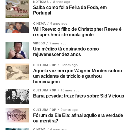
The Panik na última noite do Electric Circus. Estava muito
NOTÍCIAS
8 anos ago
Saiba como foi a Feira da Foda, em
escuro e a filmagem ficou péssima. Acabou ficando de
Portugal
lado. Aí o Rob me ligou e disse: “Estou empresariando
uma banda nova chamada Warsaw e me perguntou se eu
CINEMA
9 anos ago
Will Reeve: o filho de Christopher Reeve é
queria ir vê-los no The Factory”.
o super-herói de muita gente
Foto: Reprodução Internet
Fui vê-los no antigo Russell Club e eles foram
VIDEOS
9 anos ago
Um médico tá ensinando como
absolutamente incríveis; me arrepiaram. Quis fazer algo
rejuvenescer dez anos
com eles naquele instante. Fui falar com o dono da loja
de discos local e contei a ele sobre o clube Bowden Vale
CULTURA POP
8 anos ago
em Altrincham, onde eu tinha visto inúmeras bandas em
Aquela vez em que Wagner Montes sofreu
um acidente de triciclo e ganhou
1963-64, e disse que ele deveria voltar a promover
homenagem
shows.
CULTURA POP
10 anos ago
Barra pesada: treze fatos sobre Sid Vicious
Mais tarde, apresentei-o ao Rob, que tinha um monte de
cópias do primeiro EP da banda que sobraram. Eles
CULTURA POP
9 anos ago
estavam sem dinheiro, então venderam tudo para o dono
Fórum da Ele Ela: afinal aquilo era verdade
da loja de discos, e ele as colocou para tocar em Bowden
ou mentira?
Vale. E era isso que eu queria desde o início, sabe? Eu
CINEMA
6 anos ago