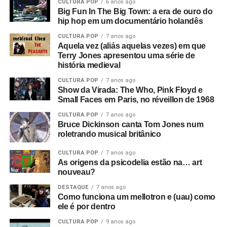
CULTURA POP
6 anos ago
era apresentador de talk shows na TV)
. Ele dizia coisas
Big Fun In The Big Town: a era de ouro do
como: “Eles serão obrigados a trabalhar como nunca
hip hop em um documentário holandês
trabalharam antes”, e isso leva a uma montagem de
CULTURA POP
7 anos ago
anúncios e cenas de ruas do centro de Manchester. Este
Aquela vez (aliás aquelas vezes) em que
é o consumismo – o novo fascismo! Nesse ponto, era
Terry Jones apresentou uma série de
algo local, mas dava a sensação de que algo muito ruim
história medieval
estava acontecendo e que se tornaria maior.
CULTURA POP
7 anos ago
Show da Virada: The Who, Pink Floyd e
Então você tem essa coisa de lei e ordem, esse fascismo
Small Faces em Paris, no réveillon de 1968
corporativo, e aí eu corto para a banda na sala de ensaio.
CULTURA POP
7 anos ago
Parece ótimo, bem underground. Sabe, underground no
Bruce Dickinson canta Tom Jones num
roletrando musical britânico
sentido político, tipo a resistência francesa. Mas esse era
um underground cultural. Eles eram a resistência contra
CULTURA POP
7 anos ago
tudo isso lá fora.
As origens da psicodelia estão na… art
nouveau?
O que era que havia de tão especial no Joy Division?
DESTAQUE
7 anos ago
Eles eram simplesmente poderosos demais. Eu sabia
Como funciona um mellotron e (uau) como
que eles iam bombar. Não havia motivo para pensar isso,
ele é por dentro
na verdade, só tinha umas dez pessoas no Factory Club.
CULTURA POP
9 anos ago