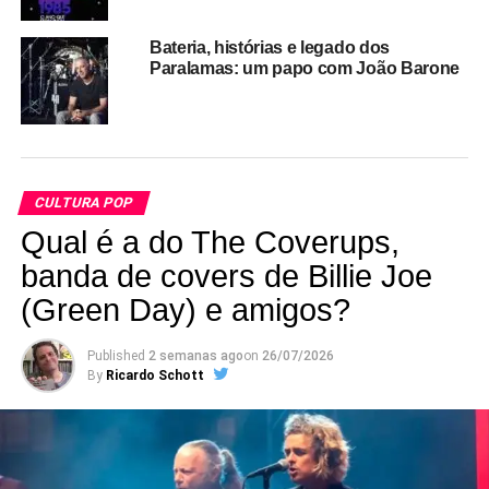
Isso aí é só um resuminho bem humilde do que você vai
Bateria, histórias e legado dos
encontrar no livro
1979 – O ano que ressignificou a MPB
Paralamas: um papo com João Barone
(
Ed. Garota FM Books
), organizado por Celio
Albuquerque, que também já havia feito um livro parecido
sobre o ano de 1973,
O ano que reinventou a MPB
. O
livro de 1979 tem cem autores falando sobre cem discos
lançados naquele ano, além de textos especiais
CULTURA POP
contextualizando a música brasileira de 1979.
Qual é a do The Coverups,
banda de covers de Billie Joe
(Green Day) e amigos?
Published
2 semanas ago
on
26/07/2026
By
Ricardo Schott