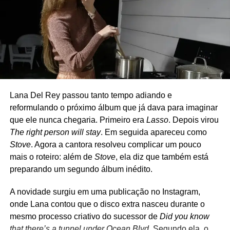
formação original contava com Billie Joe Armstrong (voz e
um livro bem grande, bem variado (da MPB mais regional
guitarra), Mike Dirnt (baixo e voz), Jason White (guitarra),
à pós-disco music) e bem honesto, como a música de
Bill Schneider (baixo) e Chris Dugan (bateria) – Mike e
1979.
Jason são os únicos que fazem parte também do Green
Day, sendo que Jason atua como músico de turnê. Nos
(Fotos: Aline Haluch)
últimos anos, porém, Dirnt deixou de participar dos
shows, e o The Coverups passou a atuar como quarteto.
Lana Del Rey passou tanto tempo adiando e
O repertório é uma carta de amor ao rock e ao punk.
reformulando o próximo álbum que já dava para imaginar
Clássicos de Ramones, David Bowie, The Clash, Cheap
que ele nunca chegaria. Primeiro era
Lasso
. Depois virou
Trick, Joan Jett, Tom Petty, Misfits, Nirvana, Rolling
The right person will stay
. Em seguida apareceu como
Stones e até Strokes costumam aparecer nas
Stove
. Agora a cantora resolveu complicar um pouco
apresentações, que muitas vezes são anunciadas poucas
mais o roteiro: além de
Stove
, ela diz que também está
horas antes de acontecer. Diferentemente de outros
preparando um segundo álbum inédito.
projetos paralelos de Billie Joe, como Foxboro Hot Tubs e
The Longshot, o The Coverups nunca teve a intenção de
A novidade surgiu em uma publicação no Instagram,
gravar músicas próprias. A proposta é apenas revisitar
onde Lana contou que o disco extra nasceu durante o
clássicos em um ambiente intimista, recriando um pouco
mesmo processo criativo do sucessor de
Did you know
da atmosfera dos primeiros dias do Green Day nos clubes
that there’s a tunnel under Ocean Blvd
. Segundo ela, o