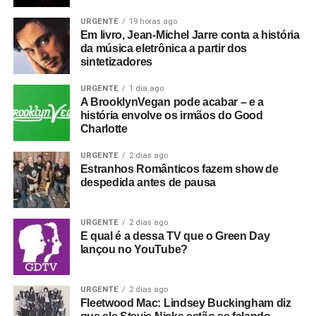
informal.
URGENTE
19 horas ago
Houve uma outra novidade recente, que rolou durante o
Em livro, Jean-Michel Jarre conta a história
da música eletrônica a partir dos
show da banda no Roxy, na Califórnia, dia 21, uma
sintetizadores
segunda-feira. Antes de tocar
Drain you
, clássico do
Nirvana (do disco
Nevermind
, de 1991), Armstrong
URGENTE
1 dia ago
dedicou a música a Jennifer Finch, baixista do L7, que
A BrooklynVegan pode acabar – e a
história envolve os irmãos do Good
morreu recentemente. Antes, Adrienne Armstrong, esposa
Charlotte
do músico, havia doado US$ 5 mil para uma campanha
criada para ajudar a custear o tratamento de Finch.
URGENTE
2 dias ago
Estranhos Românticos fazem show de
despedida antes de pausa
URGENTE
2 dias ago
Não foi só isso que tornou o filme uma lenda: Whitehead
E qual é a dessa TV que o Green Day
não fez um simples filme-concerto e decidiu dar – por
lançou no YouTube?
conta própria – dimensões políticas ao Joy Division.
Ele enquadrou o Joy Division como uma resposta ao
URGENTE
2 dias ago
Fleetwood Mac: Lindsey Buckingham diz
clima social britânico do fim dos anos 1970, à ascensão