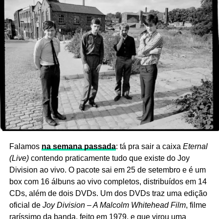
Ricardo Schott
Ricardo Schott é jornalista, radialista, editor e principal
colaborador do POP FANTASMA.
Ver essa foto no Instagram
Falamos
na semana passada
: tá pra sair a caixa
Eternal
(Live)
contendo praticamente tudo que existe do Joy
Division ao vivo. O pacote sai em 25 de setembro e é um
box com 16 álbuns ao vivo completos, distribuídos em 14
CDs, além de dois DVDs. Um dos DVDs traz uma edição
oficial de
Joy Division – A Malcolm Whitehead Film
, filme
raríssimo da banda, feito em 1979, e que virou uma