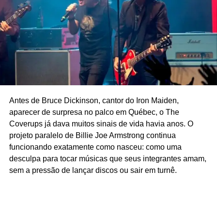
Antes de Bruce Dickinson, cantor do Iron Maiden,
aparecer de surpresa no palco em Québec, o The
Coverups já dava muitos sinais de vida havia anos. O
projeto paralelo de Billie Joe Armstrong continua
funcionando exatamente como nasceu: como uma
desculpa para tocar músicas que seus integrantes amam,
sem a pressão de lançar discos ou sair em turnê.
Entre os colaboradores, tem Chris Fuscaldo, Silvio
Essinger, Carlos Eduardo Lima, Bento Araújo, Roberto
Muggiatti, Luiz Felipe Carneiro, Lorena Calabria, Daniella
Zupo, Gilberto Porcidonio, Kamille Viola, Leandro Souto