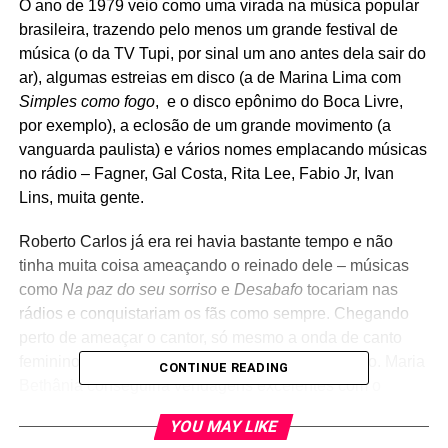
O ano de 1979 veio como uma virada na música popular
brasileira, trazendo pelo menos um grande festival de
música (o da TV Tupi, por sinal um ano antes dela sair do
ar), algumas estreias em disco (a de Marina Lima com
Simples como fogo
, e o disco epônimo do Boca Livre,
por exemplo), a eclosão de um grande movimento (a
vanguarda paulista) e vários nomes emplacando músicas
no rádio – Fagner, Gal Costa, Rita Lee, Fabio Jr, Ivan
Lins, muita gente.
Roberto Carlos já era rei havia bastante tempo e não
tinha muita coisa ameaçando o reinado dele – músicas
como
Na paz do seu sorriso
e
Desabafo
tocariam nas
rádios e conquistariam os fãs como sempre. Chegando
perto de ameaçar o cantor, só mesmo a onda de canto
feminino que invadiria as rádios naquele momento. Maria
CONTINUE READING
Bethânia conseguiria vendagens excelentes com o
romântico
Mel
, lançado naquele ano.
YOU MAY LIKE