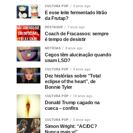
CULTURA POP
9 anos ago
E esse leite fermentado litrão
da Frutap?
DESTAQUE
7 anos ago
Coach de Fracassos: sempre
é tempo de desistir
NOTÍCIAS
8 anos ago
Cegos têm alucinação quando
usam LSD?
CULTURA POP
9 anos ago
Dez histórias sobre “Total
eclipse of the heart”, de
Bonnie Tyler
CULTURA POP
10 anos ago
Donald Trump cagado na
cueca – confira
CULTURA POP
5 anos ago
Simon Wright: “AC/DC?
Nunca mais vi”