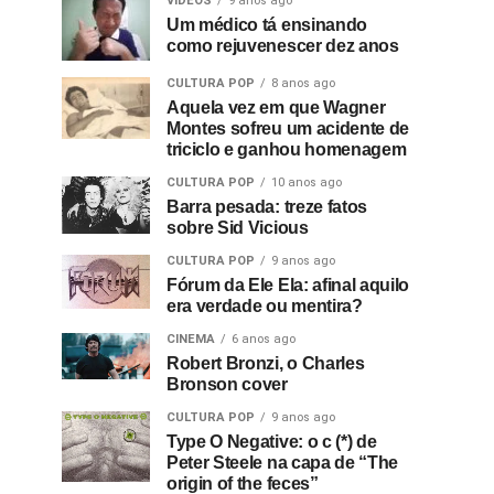
VIDEOS
9 anos ago
Um médico tá ensinando
como rejuvenescer dez anos
CULTURA POP
8 anos ago
Aquela vez em que Wagner
Montes sofreu um acidente de
triciclo e ganhou homenagem
CULTURA POP
10 anos ago
Barra pesada: treze fatos
sobre Sid Vicious
CULTURA POP
9 anos ago
Fórum da Ele Ela: afinal aquilo
era verdade ou mentira?
CINEMA
6 anos ago
Robert Bronzi, o Charles
Bronson cover
CULTURA POP
9 anos ago
Type O Negative: o c (*) de
Peter Steele na capa de “The
origin of the feces”