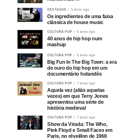
DESTAQUE
5 anos ago
Os ingredientes de uma faixa
clássica de house music
CULTURA POP
6 anos ago
40 anos de hip hop num
mashup
CULTURA POP
6 anos ago
Big Fun In The Big Town: a era
de ouro do hip hop em um
documentário holandês
CULTURA POP
7 anos ago
Aquela vez (aliás aquelas
vezes) em que Terry Jones
apresentou uma série de
história medieval
CULTURA POP
7 anos ago
Show da Virada: The Who,
Pink Floyd e Small Faces em
Paris, no réveillon de 1968