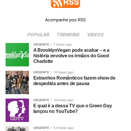
quem aprovou isso…”
Acompanhe pos RSS
Ver essa foto no Instagram
POPULAR
TRENDING
VIDEOS
URGENTE
7 horas ago
A BrooklynVegan pode acabar – e a
história envolve os irmãos do Good
Charlotte
URGENTE
10 horas ago
Estranhos Românticos fazem show de
despedida antes de pausa
URGENTE
10 horas ago
E qual é a dessa TV que o Green Day
lançou no YouTube?
Um post compartilhado por Estranhos Românticos (@estranhosromanticos)
URGENTE
12 horas ago