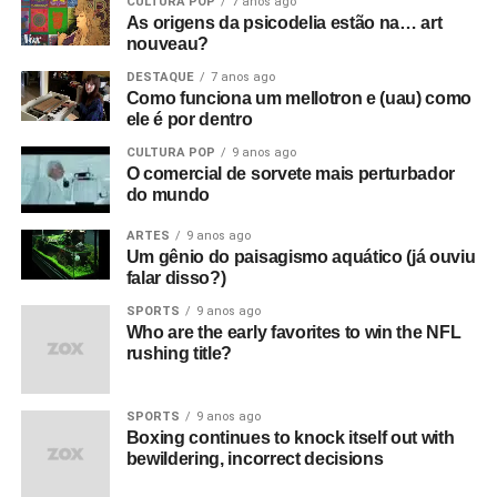
CULTURA POP
7 anos ago
As origens da psicodelia estão na… art
nouveau?
DESTAQUE
7 anos ago
Como funciona um mellotron e (uau) como
ele é por dentro
CULTURA POP
9 anos ago
O comercial de sorvete mais perturbador
do mundo
ARTES
9 anos ago
Um gênio do paisagismo aquático (já ouviu
falar disso?)
SPORTS
9 anos ago
Who are the early favorites to win the NFL
rushing title?
SPORTS
9 anos ago
Boxing continues to knock itself out with
bewildering, incorrect decisions