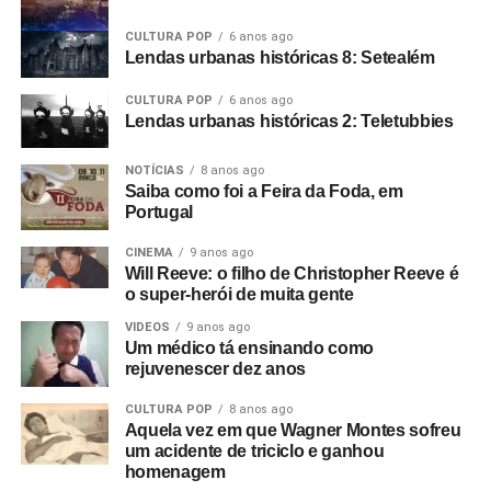
CULTURA POP
6 anos ago
Lendas urbanas históricas 8: Setealém
CULTURA POP
6 anos ago
Lendas urbanas históricas 2: Teletubbies
NOTÍCIAS
8 anos ago
Saiba como foi a Feira da Foda, em
Portugal
CINEMA
9 anos ago
Will Reeve: o filho de Christopher Reeve é
o super-herói de muita gente
VIDEOS
9 anos ago
Um médico tá ensinando como
rejuvenescer dez anos
A reação inicial dos fãs tem sido bastante positiva. Nas
CULTURA POP
8 anos ago
redes, muitos comentaram que esperavam apenas uma
Aquela vez em que Wagner Montes sofreu
sequência de clipes, mas encontraram uma programação
um acidente de triciclo e ganhou
montada com cuidado, cheia de surpresas e capaz de
homenagem