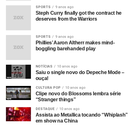
SPORTS
9 anos ago
Steph Curry finally got the contract he
deserves from the Warriors
SPORTS
9 anos ago
Phillies’ Aaron Altherr makes mind-
boggling barehanded play
NOTÍCIAS
10 anos ago
Saiu o single novo do Depeche Mode –
ouça!
CULTURA POP
10 anos ago
Clipe novo do Blossoms lembra série
“Stranger things”
DESTAQUE
10 anos ago
Assista ao Metallica tocando “Whiplash”
em show na China