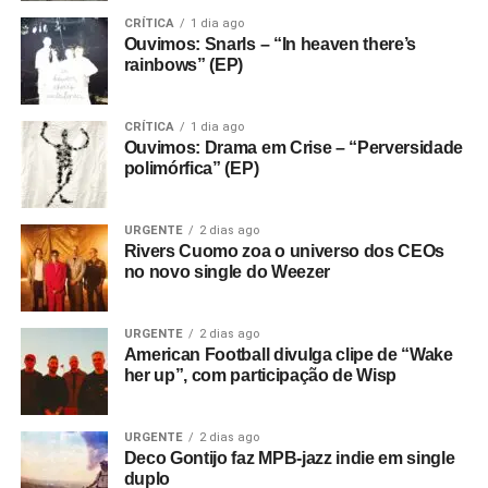
de líder místico. “Ele promete ‘expandir sua consciência’,
CRÍTICA
1 dia ago
mas nossos advogados garantem que não o fará”, avisa a
Ouvimos: Snarls – “In heaven there’s
rainbows” (EP)
banda.
O João Pedro Ramos, um dos apresentadores do podcast
CRÍTICA
1 dia ago
Troca-Fitas
, nos confidenciou que adorou essa banda, o
Ouvimos: Drama em Crise – “Perversidade
polimórfica” (EP)
2m8o (cujo nome se pronuncia “too mate-oh”, ou “tomato”,
tomate em português).
URGENTE
2 dias ago
Rivers Cuomo zoa o universo dos CEOs
no novo single do Weezer
URGENTE
2 dias ago
American Football divulga clipe de “Wake
her up”, com participação de Wisp
URGENTE
2 dias ago
Deco Gontijo faz MPB-jazz indie em single
duplo