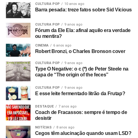
transformar o enorme catálogo da banda em uma
CULTURA POP
10 anos ago
experiência de descoberta — exatamente como
Barra pesada: treze fatos sobre Sid Vicious
acontecia nos tempos em que se deixava a MTV ligada o
dia inteiro.
CULTURA POP
9 anos ago
Fórum da Ele Ela: afinal aquilo era verdade
ou mentira?
Gostou do texto? Seu apoio mantém o Pop
CINEMA
6 anos ago
Fantasma funcionando todo dia.
Apoie aqui.
Robert Bronzi, o Charles Bronson cover
E se ainda não assinou, dá tempo:
assine a
CULTURA POP
9 anos ago
newsletter
e receba nossos posts direto no e-
Type O Negative: o c (*) de Peter Steele na
mail.
capa de “The origin of the feces”
CULTURA POP
9 anos ago
E esse leite fermentado litrão da Frutap?
DESTAQUE
7 anos ago
Coach de Fracassos: sempre é tempo de
desistir
NOTÍCIAS
8 anos ago
Cegos têm alucinação quando usam LSD?