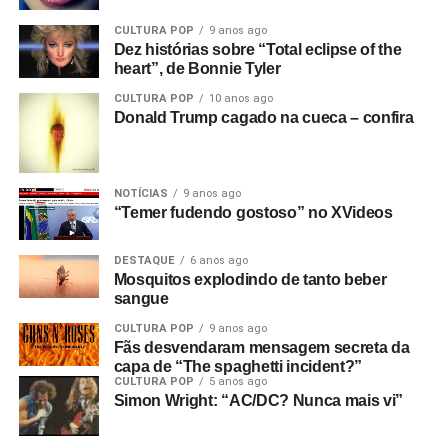
CULTURA POP
9 anos ago
Dez histórias sobre “Total eclipse of the
heart”, de Bonnie Tyler
CULTURA POP
10 anos ago
Donald Trump cagado na cueca – confira
NOTÍCIAS
9 anos ago
“Temer fudendo gostoso” no XVideos
DESTAQUE
6 anos ago
Mosquitos explodindo de tanto beber
sangue
CULTURA POP
9 anos ago
Fãs desvendaram mensagem secreta da
capa de “The spaghetti incident?”
CULTURA POP
5 anos ago
Simon Wright: “AC/DC? Nunca mais vi”