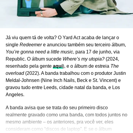
Já viu quem tá de volta? O Yard Act acaba de lançar o
single
Redeemer
e anunciou também seu terceiro álbum,
You’re gonna need a little music
, para 17 de junho, via
Republic. O álbum sucede
Where’s my utopia?
(2024,
resenhado pela gente
aqui
), e o álbum de estreia
The
overload
(2022). A banda trabalhou com o produtor Justin
Meldal-Johnsen (Nine Inch Nails, Beck e St. Vincent) e
gravou tudo entre Leeds, cidade natal da banda, e Los
Angeles.
A banda avisa que se trata do seu primeiro disco
realmente gravado como uma banda, com todos juntos no
mesmo ambiente – os anteriores, pra você ver, eles
consideram como “discos de laptop”. E se o álbum