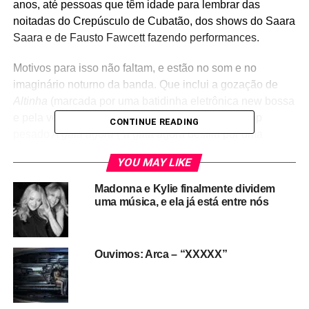
anos, até pessoas que têm idade para lembrar das
noitadas do Crepúsculo de Cubatão, dos shows do Saara
Saara e de Fausto Fawcett fazendo performances.
Motivos para isso não faltam, e estão no som e no
imaginário noturno da banda. Que inclui a gozação de
Altinha
(marcada por uma batidinha eletrônica new bossa
e pela voz sexy e zoeira de Crystal), pelo tecnopop
CONTINUE READING
pesado
A gata agora
(“a gata agora desfila por uma
passarela chamada calçada”) e pelo inacreditável
YOU MAY LIKE
eletropunk
Ina
, que soa quase como uma versão junkie
da Blitz (“era uma vez uma menina chamada Ina / e sua
Madonna e Kylie finalmente dividem
amiga, Coca”, e vai por aí).
Fantasmas
é uma bossa sexy
uma música, e ela já está entre nós
que vai ficando cada vez mais rápida e que tem letra
explodindo de tão louca (“eu falo com fantasmas / de
pessoas que estão vivas”, com sotaque carioca ao
Ouvimos: Arca – “XXXXX”
extremo).
Apoie
a gente e mantenha nosso trabalho (site,