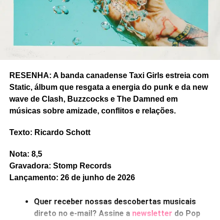
RESENHA: A banda canadense Taxi Girls estreia com
Static, álbum que resgata a energia do punk e da new
wave de Clash, Buzzcocks e The Damned em
músicas sobre amizade, conflitos e relações.
RELATED TOPICS:
BRITNEY SPEARS
CANSEI DE SER SEXY
CIRCO VOADOR
COURTNEY LOVE
Texto: Ricardo Schott
CREPÚSCULO DE CUBATÃO
DARKWAVE
FEATURED
INFORMATION SOCIETY
ITINERÂNCIA REBEL
LETRUX
LINDSAY LOHAN
MADONNA
MC CAROL
NITERÓI
Nota: 8,5
PARIS HILTON
POPLOAD
SAARA SAARA
SUICIDE
Gravadora: Stomp Records
VERA FISCHER
VERA FISCHER ERA CLUBBER
VERAS I
Lançamento: 26 de junho de 2026
UP NEXT
Ouvimos: Disstantes, “Cybertrópico”
Quer receber nossas descobertas musicais
direto no e-mail? Assine a
newsletter
do Pop
DON'T MISS