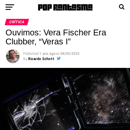
CRÍTICA
Ouvimos: Vera Fischer Era
Clubber, “Veras I”
Published
1 ano ago
on
08/05/2025
By
Ricardo Schott