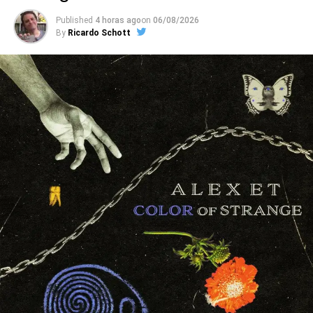
próprias reforma caseiras, ou as dos vizinhos.
Published
4 horas ago
on
06/08/2026
By
Ricardo Schott
Com recordações de city pop, soft rock, música de
elevador, karaokês e cenas de filmes com gente cantando
sozinha acompanhada de um synth, o Pianocoquetel é
uma festa pop sarcástica, que segue com a new-bossa de
Silêncio constrangedor,
o soul lento de
Olha só
(que fala
do esforço para ser visto vivo “nesse velho funeral” cheio
de valores cagados e tempos desperdiçados), o samba-
lounge mágico de
Ano inteiro
(essa, soando como uma
suposta parceria entre Arnaldo Baptista e Guilherme
Arantes) e a valsa tóxica de
Taekwondo
.
Ouvimos
: ttoró –
Isca
(EP)
Nessa base, o Pianocoquetel acaba lembrando bandas
como Sparks, que unem melodias contemplativas e
observações ferinas, como no tédio mortal de
Vai levar
um tempo pra voltar
e na blues ballad de elevador