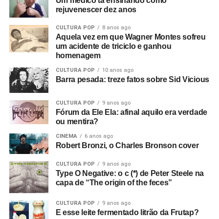
Um médico tá ensinando como
rejuvenescer dez anos
CULTURA POP
8 anos ago
Aquela vez em que Wagner Montes sofreu
um acidente de triciclo e ganhou
homenagem
CULTURA POP
10 anos ago
Barra pesada: treze fatos sobre Sid Vicious
CULTURA POP
9 anos ago
Fórum da Ele Ela: afinal aquilo era verdade
ou mentira?
CINEMA
6 anos ago
Robert Bronzi, o Charles Bronson cover
CULTURA POP
9 anos ago
Type O Negative: o c (*) de Peter Steele na
capa de “The origin of the feces”
CULTURA POP
9 anos ago
E esse leite fermentado litrão da Frutap?