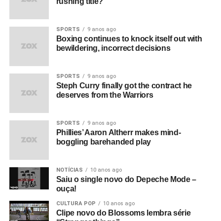
rushing title?
SPORTS
9 anos ago
Boxing continues to knock itself out with
bewildering, incorrect decisions
SPORTS
9 anos ago
Steph Curry finally got the contract he
deserves from the Warriors
SPORTS
9 anos ago
Phillies’ Aaron Altherr makes mind-
boggling barehanded play
NOTÍCIAS
10 anos ago
Saiu o single novo do Depeche Mode –
ouça!
CULTURA POP
10 anos ago
Clipe novo do Blossoms lembra série