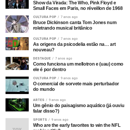
Show da Virada: The Who, Pink Floyd e
Small Faces em Paris, no réveillon de 1968
CULTURA POP
7 anos ago
Bruce Dickinson canta Tom Jones num
roletrando musical britânico
CULTURA POP
7 anos ago
As origens da psicodelia estão na… art
nouveau?
DESTAQUE
7 anos ago
Como funciona um mellotron e (uau) como
ele é por dentro
CULTURA POP
9 anos ago
O comercial de sorvete mais perturbador
do mundo
ARTES
9 anos ago
Um gênio do paisagismo aquático (já ouviu
falar disso?)
SPORTS
9 anos ago
Who are the early favorites to win the NFL