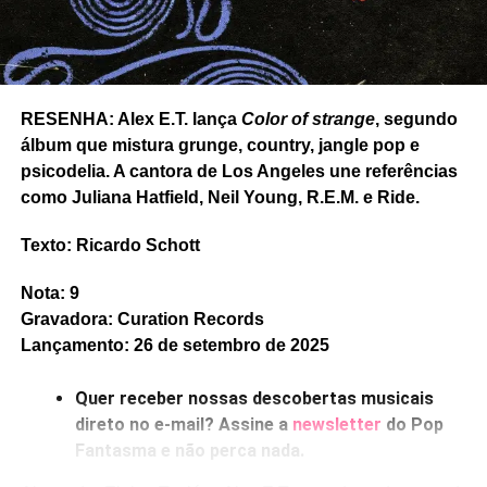
Castelo de roupas pelo chão
. Mas
Que coisa
ainda tem a
impagável
São Longuinho e os três pulinhos
, rock
lascado à moda de Ty Segall – embora as mudanças de
tom no refrão sejam caprichadas. E o rock solar e
RESENHA: Alex E.T. lança
Color of strange
, segundo
setentista de
Baixa manutenção
, com Viridiana dividindo
álbum que mistura grunge, country, jangle pop e
os vocais. Tudo montado com muito cuidado nas
psicodelia. A cantora de Los Angeles une referências
melodias.
como Juliana Hatfield, Neil Young, R.E.M. e Ride.
Gostou do texto? Seu apoio mantém o Pop
Texto: Ricardo Schott
Fantasma funcionando todo dia.
Apoie aqui.
E se ainda não assinou, dá tempo:
assine a
Nota: 9
newsletter
e receba nossos posts direto no e-
Gravadora: Curation Records
mail.
Lançamento: 26 de setembro de 2025
Quer receber nossas descobertas musicais
direto no e-mail? Assine a
newsletter
do Pop
Fantasma e não perca nada.