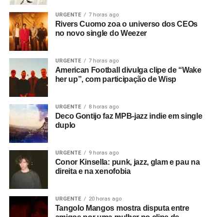
entre Kurt Cobain e Suzanne Vega, com uma letra que
fala de estranhas presenças opressoras e memórias
URGENTE
7 horas ago
Rivers Cuomo zoa o universo dos CEOs
tristes. No final,
Happiness is a place
soa como uma
no novo single do Weezer
oração lisérgica, um som com clima bem mais próximo do
britpop e de bandas como Ride.
URGENTE
7 horas ago
American Football divulga clipe de “Wake
Gostou do texto? Seu apoio mantém o Pop
her up”, com participação de Wisp
Fantasma funcionando todo dia.
Apoie aqui.
E se ainda não assinou, dá tempo:
assine a
URGENTE
8 horas ago
newsletter
e receba nossos posts direto no e-
Deco Gontijo faz MPB-jazz indie em single
mail.
duplo
URGENTE
9 horas ago
Conor Kinsella: punk, jazz, glam e pau na
direita e na xenofobia
URGENTE
20 horas ago
Tangolo Mangos mostra disputa entre