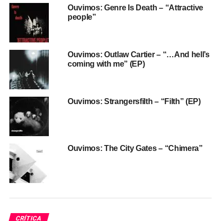
podcast e futuros projetos) funcionando
Ouvimos: Genre Is Death – “Attractive
people”
diariamente.
Provavelmente muita gente vai enxergar traços de Letrux,
ou do Cansei de Ser Sexy, no Vera Fischer Era Clubber.
Ouvimos: Outlaw Cartier – “…And hell’s
Faz sentido, mas o clima, os batidões e os vocais do-
coming with me” (EP)
grave-ao-agudo do grupo volta e meia lembram mesmo é
uma versão clubber da funkeira niteroiense MC Carol.
Observe só o verso “é que meu ex é um zumbi” de
Ouvimos: Strangersfilth – “Filth” (EP)
Fantasmas
, ou a loucura darkwave de
Lolololove u
(“não
sei se foi amor / ou se foi onda de loló”). Ou a vibe de
Vera Fischer era clubber
(sim, a banda tem uma música
com seu nome), uma bizarra mistura de Suicide e
Ouvimos: The City Gates – “Chimera”
Information Society, que cita nomes de musas da doideira
noturna (“Paris Hilton, Lindsay Lohan, Vera Fischer,
Britney Spears, Madonna, Courtney Love”). O final é
marcante e nada discreto, com a acelerada e baileira
Eu
sem depressão.
Muito, mas muito bom.
CRÍTICA