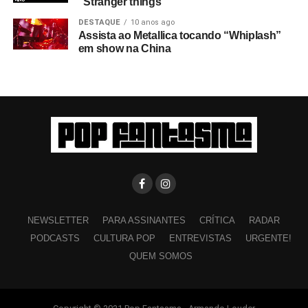
“Stranger things”
DESTAQUE
10 anos ago
Assista ao Metallica tocando “Whiplash”
em show na China
NEWSLETTER
PARA ASSINANTES
CRÍTICA
RADAR
PODCASTS
CULTURA POP
ENTREVISTAS
URGENTE!
QUEM SOMOS