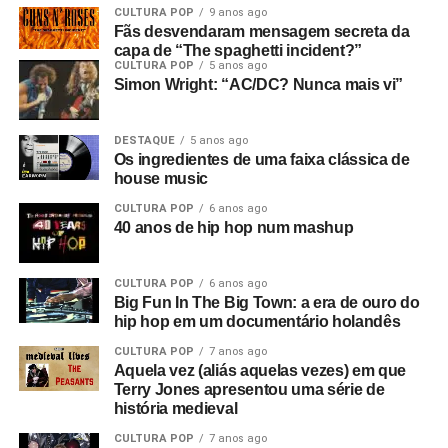
CULTURA POP
9 anos ago
Fãs desvendaram mensagem secreta da
capa de “The spaghetti incident?”
CULTURA POP
5 anos ago
Simon Wright: “AC/DC? Nunca mais vi”
DESTAQUE
5 anos ago
Os ingredientes de uma faixa clássica de
house music
CULTURA POP
6 anos ago
40 anos de hip hop num mashup
CULTURA POP
6 anos ago
Big Fun In The Big Town: a era de ouro do
hip hop em um documentário holandês
CULTURA POP
7 anos ago
Aquela vez (aliás aquelas vezes) em que
Terry Jones apresentou uma série de
história medieval
CULTURA POP
7 anos ago