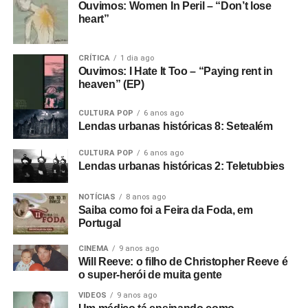
Ouvimos: Women In Peril – “Don’t lose
heart”
CRÍTICA
1 dia ago
Ouvimos: I Hate It Too – “Paying rent in
heaven” (EP)
CULTURA POP
6 anos ago
Lendas urbanas históricas 8: Setealém
CULTURA POP
6 anos ago
Lendas urbanas históricas 2: Teletubbies
NOTÍCIAS
8 anos ago
Saiba como foi a Feira da Foda, em
Portugal
CINEMA
9 anos ago
Will Reeve: o filho de Christopher Reeve é
o super-herói de muita gente
VIDEOS
9 anos ago