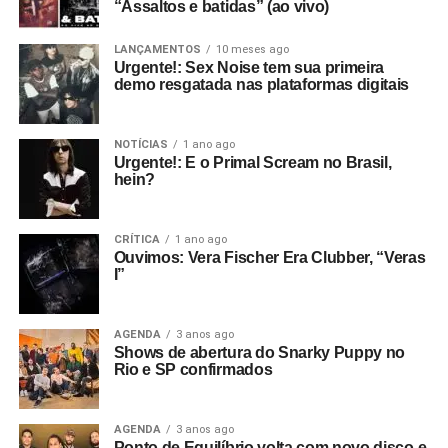
“Assaltos e batidas” (ao vivo)
LANÇAMENTOS
10 meses ago
Urgente!: Sex Noise tem sua primeira
demo resgatada nas plataformas digitais
NOTÍCIAS
1 ano ago
Urgente!: E o Primal Scream no Brasil,
hein?
CRÍTICA
1 ano ago
Ouvimos: Vera Fischer Era Clubber, “Veras
I”
AGENDA
3 anos ago
Shows de abertura do Snarky Puppy no
Rio e SP confirmados
AGENDA
3 anos ago
Ponto de Equilíbrio volta com novo disco e