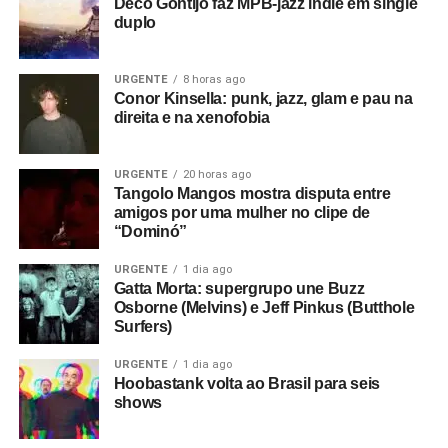
Deco Gontijo faz MPB-jazz indie em single
duplo
URGENTE
8 horas ago
Conor Kinsella: punk, jazz, glam e pau na
direita e na xenofobia
URGENTE
20 horas ago
Tangolo Mangos mostra disputa entre
amigos por uma mulher no clipe de
“Dominó”
URGENTE
1 dia ago
Gatta Morta: supergrupo une Buzz
Osborne (Melvins) e Jeff Pinkus (Butthole
Surfers)
URGENTE
1 dia ago
Hoobastank volta ao Brasil para seis
shows