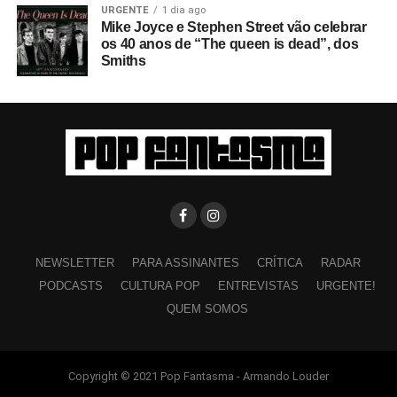
URGENTE
1 dia ago
Mike Joyce e Stephen Street vão celebrar
os 40 anos de “The queen is dead”, dos
Smiths
NEWSLETTER
PARA ASSINANTES
CRÍTICA
RADAR
PODCASTS
CULTURA POP
ENTREVISTAS
URGENTE!
QUEM SOMOS
Copyright © 2021 Pop Fantasma - Armando Louder