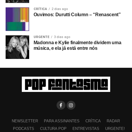
CRÍTICA
2 dias ago
Ouvimos: Durutti Column – “Renascent”
URGENTE
3 dias ago
Madonna e Kylie finalmente dividem uma
música, e ela já está entre nós
NEWSLETTER
PARA ASSINANTES
CRÍTICA
RADAR
PODCASTS
CULTURA POP
ENTREVISTAS
URGENTE!