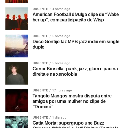
entre Kurt Cobain e Suzanne Vega, com uma letra que
fala de estranhas presenças opressoras e memórias
URGENTE
4 horas ago
American Football divulga clipe de “Wake
tristes. No final,
Happiness is a place
soa como uma
her up”, com participação de Wisp
oração lisérgica, um som com clima bem mais próximo do
britpop e de bandas como Ride.
URGENTE
5 horas ago
Deco Gontijo faz MPB-jazz indie em single
Gostou do texto? Seu apoio mantém o Pop
duplo
Fantasma funcionando todo dia.
Apoie aqui.
E se ainda não assinou, dá tempo:
assine a
URGENTE
5 horas ago
newsletter
e receba nossos posts direto no e-
Conor Kinsella: punk, jazz, glam e pau na
mail.
direita e na xenofobia
URGENTE
17 horas ago
Tangolo Mangos mostra disputa entre
amigos por uma mulher no clipe de
“Dominó”
URGENTE
1 dia ago
Gatta Morta: supergrupo une Buzz