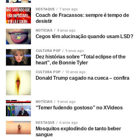
DESTAQUE
7 anos ago
Coach de Fracassos: sempre é tempo de
desistir
NOTÍCIAS
8 anos ago
Cegos têm alucinação quando usam LSD?
CULTURA POP
9 anos ago
Dez histórias sobre “Total eclipse of the
heart”, de Bonnie Tyler
CULTURA POP
10 anos ago
Donald Trump cagado na cueca – confira
NOTÍCIAS
9 anos ago
“Temer fudendo gostoso” no XVideos
DESTAQUE
6 anos ago
Mosquitos explodindo de tanto beber
sangue