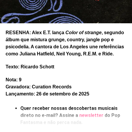
Castelo de roupas pelo chão
. Mas
Que coisa
ainda tem a
impagável
São Longuinho e os três pulinhos
, rock
lascado à moda de Ty Segall – embora as mudanças de
tom no refrão sejam caprichadas. E o rock solar e
RESENHA: Alex E.T. lança
Color of strange
, segundo
setentista de
Baixa manutenção
, com Viridiana dividindo
álbum que mistura grunge, country, jangle pop e
os vocais. Tudo montado com muito cuidado nas
psicodelia. A cantora de Los Angeles une referências
melodias.
como Juliana Hatfield, Neil Young, R.E.M. e Ride.
Gostou do texto? Seu apoio mantém o Pop
Texto: Ricardo Schott
Fantasma funcionando todo dia.
Apoie aqui.
E se ainda não assinou, dá tempo:
assine a
Nota: 9
newsletter
e receba nossos posts direto no e-
Gravadora: Curation Records
mail.
Lançamento: 26 de setembro de 2025
Quer receber nossas descobertas musicais
direto no e-mail? Assine a
newsletter
do Pop
Fantasma e não perca nada.