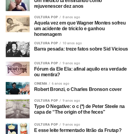
Um médico tá ensinando como
rejuvenescer dez anos
CULTURA POP
8 anos ago
Aquela vez em que Wagner Montes sofreu
um acidente de triciclo e ganhou
homenagem
CULTURA POP
10 anos ago
Barra pesada: treze fatos sobre Sid Vicious
CULTURA POP
9 anos ago
Fórum da Ele Ela: afinal aquilo era verdade
ou mentira?
CINEMA
6 anos ago
Robert Bronzi, o Charles Bronson cover
CULTURA POP
9 anos ago
Type O Negative: o c (*) de Peter Steele na
capa de “The origin of the feces”
CULTURA POP
9 anos ago
E esse leite fermentado litrão da Frutap?