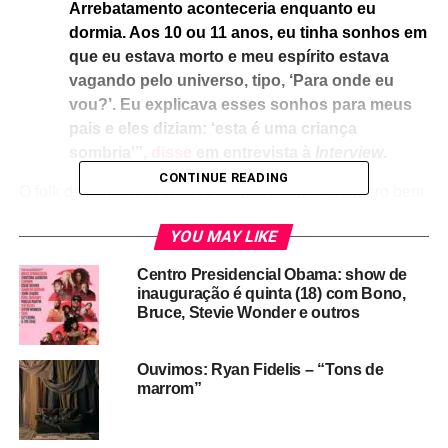
Arrebatamento aconteceria enquanto eu
dormia. Aos 10 ou 11 anos, eu tinha sonhos em
que eu estava morto e meu espírito estava
vagando pelo universo, tipo, ‘Para onde eu
vou?’. Eu explicava esses sonhos para meus
pais e eles diziam: ‘esta é uma criança
sombria'”,
disse
em entrevista à
Interview
.
CONTINUE READING
O folk de câmara de Moses Sumney tem um número bem
razoável de ouvintes nas plataformas, quase uma
YOU MAY LIKE
espécie de classe média dos mais ouvidos. Não é um
som “difícil”, mas é uma sonoridade orquestral, cheia de
Centro Presidencial Obama: show de
detalhes e de silêncios, que precisa de uma
inauguração é quinta (18) com Bono,
compreensão melhor do mercado. É um soul progressivo,
Bruce, Stevie Wonder e outros
repleto de referências clássicas e de demonstrações de
alcance e criatividade vocal – um som que alude a Stevie
Ouvimos: Ryan Fidelis – “Tons de
Wonder, Nina Simone e Brian Wilson, e também ao pós-
marrom”
punk artístico do TV On The Radio (Dave Sitek, por sinal,
ajudou Moses a gravar o primeiro EP).