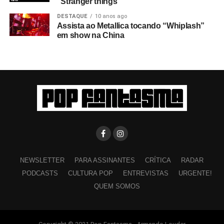
“Stranger things”
DESTAQUE
10 anos ago
Assista ao Metallica tocando “Whiplash”
em show na China
NEWSLETTER
PARA ASSINANTES
CRÍTICA
RADAR
PODCASTS
CULTURA POP
ENTREVISTAS
URGENTE!
QUEM SOMOS