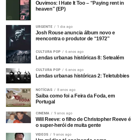
Ouvimos: I Hate It Too – “Paying rent in
heaven” (EP)
URGENTE
1 dia ago
Josh Rouse anuncia álbum novo e
reencontra o produtor de “1972”
CULTURA POP
6 anos ago
Lendas urbanas históricas 8: Setealém
CULTURA POP
6 anos ago
Lendas urbanas históricas 2: Teletubbies
NOTÍCIAS
8 anos ago
Saiba como foi a Feira da Foda, em
Portugal
CINEMA
9 anos ago
Will Reeve: o filho de Christopher Reeve é
o super-herói de muita gente
VIDEOS
9 anos ago