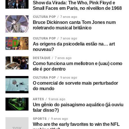
Show da Virada: The Who, Pink Floyd e
Small Faces em Paris, no réveillon de 1968
CULTURA POP
7 anos ago
Bruce Dickinson canta Tom Jones num
roletrando musical britânico
CULTURA POP
7 anos ago
As origens da psicodelia estão na… art
nouveau?
DESTAQUE
7 anos ago
Como funciona um mellotron e (uau) como
ele é por dentro
CULTURA POP
9 anos ago
O comercial de sorvete mais perturbador
do mundo
ARTES
9 anos ago
Um gênio do paisagismo aquático (já ouviu
falar disso?)
SPORTS
9 anos ago
Who are the early favorites to win the NFL