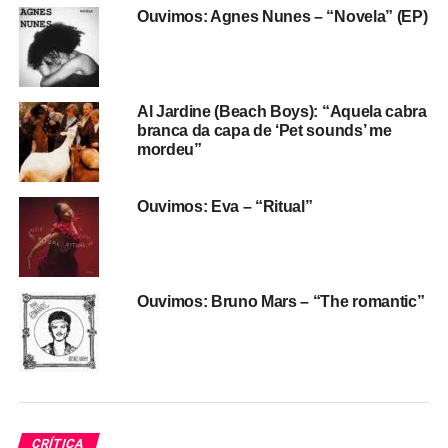
Ouvimos: Agnes Nunes – “Novela” (EP)
O naturalista e erudito
Græ
, álbum duplo de 2020,
ampliou um pouco a fórmula de Moses, incluindo mais
parceiros musicais, e mostrando uma aproximação maior
ainda com o jazz experimental. Já
Sophcore
, o novo EP
Al Jardine (Beach Boys): “Aquela cabra
de Moses, é um disco de neo-soul torto e psicodélico,
branca da capa de ‘Pet sounds’ me
com referências de r&b e trap. E uma sonoridade que, se
mordeu”
não é mais comercial, coloca o cantor um pouco mais
próximo do que geralmente é considerado “indie pop”. A
Ouvimos: Eva – “Ritual”
esquisitice e o estranhamento dos dois discos anteriores
continuam aqui, mas parecem surgir dentro de uma
fórmula – como num EP para reapresentar o cantor ao
mercado.
Ouvimos: Bruno Mars – “The romantic”
Sophcore
investe num pop perturbador, e repleto de
camadas e texturas, logo na abertura com
I’m better (I’m
bad)
, que traz ruídos, batidinha trap e vocais com
autotune.
Vintage
soa como Moses cantando sobre
antigas fitas de soul remixadas e sampleadas, graças ao
CRÍTICA