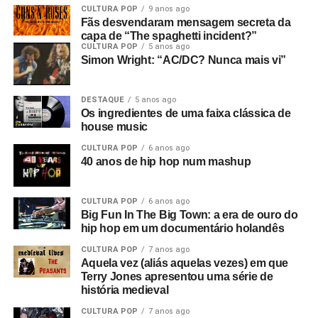
CULTURA POP
9 anos ago
Fãs desvendaram mensagem secreta da
capa de “The spaghetti incident?”
CULTURA POP
5 anos ago
Simon Wright: “AC/DC? Nunca mais vi”
DESTAQUE
5 anos ago
Os ingredientes de uma faixa clássica de
house music
CULTURA POP
6 anos ago
40 anos de hip hop num mashup
CULTURA POP
6 anos ago
Big Fun In The Big Town: a era de ouro do
hip hop em um documentário holandês
CULTURA POP
7 anos ago
Aquela vez (aliás aquelas vezes) em que
Terry Jones apresentou uma série de
história medieval
CULTURA POP
7 anos ago