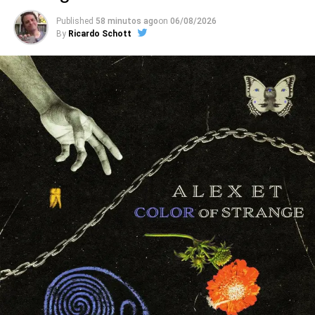
próprias reforma caseiras, ou as dos vizinhos.
Published
58 minutos ago
on
06/08/2026
By
Ricardo Schott
Com recordações de city pop, soft rock, música de
elevador, karaokês e cenas de filmes com gente cantando
sozinha acompanhada de um synth, o Pianocoquetel é
uma festa pop sarcástica, que segue com a new-bossa de
Silêncio constrangedor, o soul lento de
Olha só
(que fala
do esforço para ser visto vivo “nesse velho funeral” cheio
de valores cagados e tempos desperdiçados), o samba-
lounge mágico de
Ano inteiro
(essa, soando como uma
suposta parceria entre Arnaldo Baptista e Guilherme
Arantes) e a valsa tóxica de
Taekwondo
.
Ouvimos
: ttoró –
Isca
(EP)
Nessa base, o Pianocoquetel acaba lembrando bandas
como Sparks, que unem melodias contemplativas e
observações ferinas, como no tédio mortal de
Vai levar
um tempo pra voltar
e na blues ballad de elevador