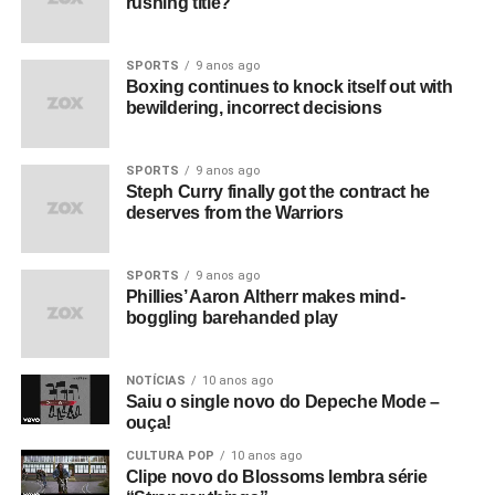
rushing title?
SPORTS
9 anos ago
Boxing continues to knock itself out with
bewildering, incorrect decisions
SPORTS
9 anos ago
Steph Curry finally got the contract he
deserves from the Warriors
SPORTS
9 anos ago
Phillies’ Aaron Altherr makes mind-
boggling barehanded play
NOTÍCIAS
10 anos ago
Saiu o single novo do Depeche Mode –
ouça!
CULTURA POP
10 anos ago
Clipe novo do Blossoms lembra série