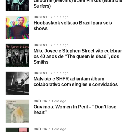
Osborne (Melvins) e Jeff Pinkus (Butthole
Surfers)
URGENTE
1 dia ago
Hoobastank volta ao Brasil para seis
shows
URGENTE
1 dia ago
Mike Joyce e Stephen Street vão celebrar
os 40 anos de “The queen is dead”, dos
Smiths
URGENTE
1 dia ago
Malvisto e SHFR adiantam álbum
colaborativo com singles e convidados
CRÍTICA
1 dia ago
Ouvimos: Women In Peril – “Don’t lose
heart”
CRÍTICA
1 dia ago