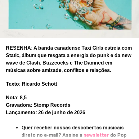
Nota: 8,5
Gravadora: Tuntum
RESENHA: A banda canadense Taxi Girls estreia com
Static, álbum que resgata a energia do punk e da new
wave de Clash, Buzzcocks e The Damned em
músicas sobre amizade, conflitos e relações.
RELATED TOPICS:
BRIAN WILSON
FEATURED
MOSES SUMNEY
NEO SOUL
NINA SIMONE
SOPHCORE
STEVIE WONDER
Texto: Ricardo Schott
UP NEXT
Nota: 8,5
Ouvimos: Beabadoobee, “This is how tomorrow
Gravadora: Stomp Records
moves”
Lançamento: 26 de junho de 2026
DON'T MISS
Ouvimos: Cassandra Jenkins, “My light, my
Quer receber nossas descobertas musicais
destroyer”
direto no e-mail? Assine a
newsletter
do Pop