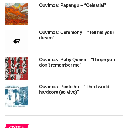
que um acordeom e um piano elétrico transportam a
Ouvimos: Papangu – “Celestial”
melodia para a MPB de 1981. Em
Dois centímetros,
ela
recebe Assucena para uma mescla de reggae, blues e
forró, mantendo o clima experimental e rítmico do álbum.
Gula
, por sua vez, une experimentação de estúdio,
Ouvimos: Ceremony – “Tell me your
empoderamento, sexo, tentação, dança, até que no final a
dream”
própria gravação é “engolida”.
O som de Vitoria também chega perto do tecnobrega
Ouvimos: Baby Queen – “I hope you
(unido com forró, funk e eletrônico) em
Crise de amor
, e
don’t remember me”
margeia o som de Chico Science & Nação Zumbi e
Planet Hemp em
Gosto de fel,
funk mangue com guitarras
em wah wah e vocal-repente em clima de duelo dela
Ouvimos: Pentelho – “Third world
consigo própria.
hardcore (ao vivo)”
Texto: Ricardo Schott
Nota: 8,5
Gravadora: Independente / Tratore
CRÍTICA