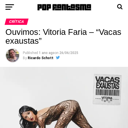
CRÍTICA
Ouvimos: Vitoria Faria – “Vacas
exaustas”
Published
1 ano ago
on
26/06/2025
By
Ricardo Schott