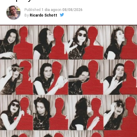
abrasivo estilo Hives, punk experimental na onda do
Published
1 dia ago
on
08/08/2026
Wire, hardcore típico, pós-hardcore, um pouco de
By
Ricardo Schott
psicodelia – tudo junto e misturado, com letras corrosivas
e de estranhamento.
O começo, com o introspectivo pós-punk
Prograde
(aberta com baixo tomando conta e demolindo) e com as
diferentes partes de
Other hells
, já demonstra isso. O
punk psicodélico, gelado e funkeado de
Madness
, que
parece um combo Gang Of Four + Black Sabbath (sério!)
representa todas essas variações. Já o jangle rock do
demo
Dark summer
põe o Ceremony próximo do rock
britânico oitentista, como se um espírito ligado à Rough
Trade tivesse baixado ali. E tem ainda o clima meio 60’s,
meio punk de
Deep down where I belong
, numa estranha
onda que pega de Hives a Stranglers.
Ouvimos
: Taxi Girls –
Static