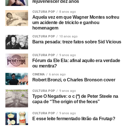
rejuvenescer dez anos
CULTURA POP
8 anos ago
Aquela vez em que Wagner Montes sofreu
um acidente de triciclo e ganhou
homenagem
CULTURA POP
10 anos ago
Barra pesada: treze fatos sobre Sid Vicious
CULTURA POP
9 anos ago
Fórum da Ele Ela: afinal aquilo era verdade
ou mentira?
CINEMA
6 anos ago
Robert Bronzi, o Charles Bronson cover
CULTURA POP
9 anos ago
Type O Negative: o c (*) de Peter Steele na
capa de “The origin of the feces”
CULTURA POP
9 anos ago
E esse leite fermentado litrão da Frutap?