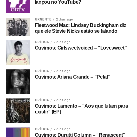
lançou no YouTube?
Gostou do texto? Seu apoio mantém o Pop
Fantasma funcionando todo dia.
Apoie aqui.
URGENTE
2 dias ago
E se ainda não assinou, dá tempo:
assine a
Fleetwood Mac: Lindsey Buckingham diz
newsletter
e receba nossos posts direto no e-
que ele Stevie Nicks estão se falando
mail.
CRÍTICA
2 dias ago
Ouvimos: Girlsweetvoiced – “Lovesweet”
CRÍTICA
2 dias ago
Ouvimos: Ariana Grande – “Petal”
CRÍTICA
2 dias ago
Ouvimos: Lamento – “Aos que lutam para
existir” (EP)
CRÍTICA
2 dias ago
Ouvimos: Durutti Column – “Renascent”