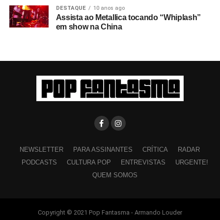
DESTAQUE
10 anos ago
Assista ao Metallica tocando “Whiplash”
em show na China
NEWSLETTER
PARA ASSINANTES
CRÍTICA
RADAR
PODCASTS
CULTURA POP
ENTREVISTAS
URGENTE!
QUEM SOMOS
Copyright © 2021 Pop Fantasma - Armando Louder