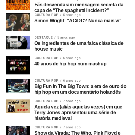
Fãs desvendaram mensagem secreta da
capa de “The spaghetti incident?”
CULTURA POP
5 anos ago
Simon Wright: “AC/DC? Nunca mais vi”
DESTAQUE
5 anos ago
Os ingredientes de uma faixa clássica de
house music
CULTURA POP
6 anos ago
40 anos de hip hop num mashup
CULTURA POP
6 anos ago
Big Fun In The Big Town: a era de ouro do
hip hop em um documentário holandês
CULTURA POP
7 anos ago
Aquela vez (aliás aquelas vezes) em que
Terry Jones apresentou uma série de
história medieval
CULTURA POP
7 anos ago
Show da Virada: The Who, Pink Floyd e