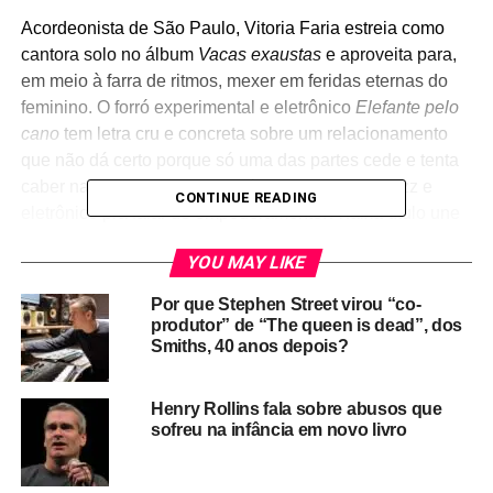
Acordeonista de São Paulo, Vitoria Faria estreia como
cantora solo no álbum
Vacas exaustas
e aproveita para,
em meio à farra de ritmos, mexer em feridas eternas do
feminino. O forró experimental e eletrônico
Elefante pelo
cano
tem letra cru e concreta sobre um relacionamento
que não dá certo porque só uma das partes cede e tenta
caber na vida da outra.
Asas à cobra
une funk, jazz e
CONTINUE READING
eletrônico pra falar de empoderamento. A faixa-título une
jazz, tango e experimentação rítmica – ao lado de Flaira
YOU MAY LIKE
Ferro – em meio a versos como “sustentar na teta o peso
do mundo de dose em dose”.
Por que Stephen Street virou “co-
produtor” de “The queen is dead”, dos
Já a percussiva
Zap de família
fala sobre piadas escrotas
Smiths, 40 anos depois?
na mesa de casa e de escolhas fora do padrão que se
transformam em assunto e fofoca nos Natais – ganhando
Henry Rollins fala sobre abusos que
certo clima de valsa quando a palavra “dança” surge na
sofreu na infância em novo livro
letra. No final,
Sou mulher
fala em “muito prazer / e esse
prazer é só meu”, abrindo com vocais quase místicos, até