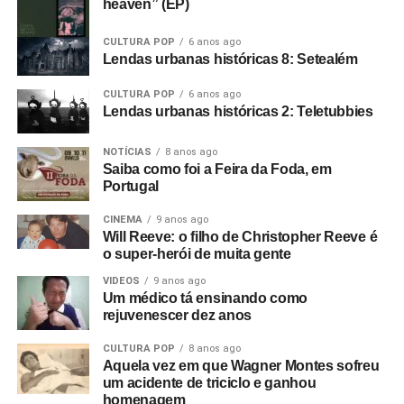
heaven” (EP)
CULTURA POP
6 anos ago
Lendas urbanas históricas 8: Setealém
CULTURA POP
6 anos ago
Lendas urbanas históricas 2: Teletubbies
NOTÍCIAS
8 anos ago
Saiba como foi a Feira da Foda, em
Portugal
CINEMA
9 anos ago
Will Reeve: o filho de Christopher Reeve é
o super-herói de muita gente
VIDEOS
9 anos ago
Um médico tá ensinando como
rejuvenescer dez anos
CULTURA POP
8 anos ago
Aquela vez em que Wagner Montes sofreu
um acidente de triciclo e ganhou
homenagem