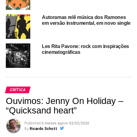
Autoramas relê música dos Ramones
em versão instrumental, em novo single
Les Rita Pavone: rock com inspirações
cinematográficas
CRÍTICA
Ouvimos: Jenny On Holiday –
“Quicksand heart”
Published
6 meses ago
on
02/02/2026
By
Ricardo Schott