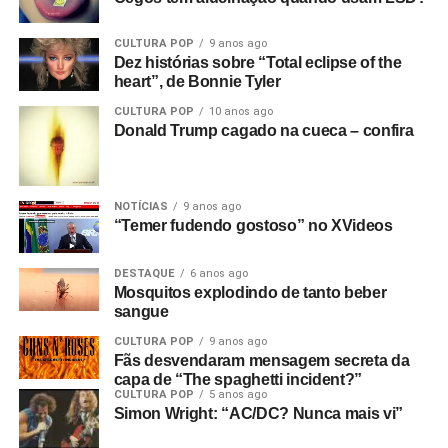
CULTURA POP
9 anos ago
Dez histórias sobre “Total eclipse of the
heart”, de Bonnie Tyler
CULTURA POP
10 anos ago
Donald Trump cagado na cueca – confira
NOTÍCIAS
9 anos ago
“Temer fudendo gostoso” no XVideos
DESTAQUE
6 anos ago
Mosquitos explodindo de tanto beber
sangue
CULTURA POP
9 anos ago
Fãs desvendaram mensagem secreta da
capa de “The spaghetti incident?”
CULTURA POP
5 anos ago
Simon Wright: “AC/DC? Nunca mais vi”