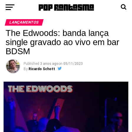
LANÇAMENTOS
The Edwoods: banda lança
single gravado ao vivo em bar
BDSM
Published
3 anos ago
on
05/11/2023
By
Ricardo Schott