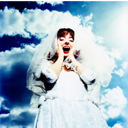
RELATED TOPICS:
MAXILAR
THE EDWOODS
UP NEXT
The Oh Sees lança faixa “perdida” de 2007,
“Expert of inner vision”
DON'T MISS
Idles: banda punk faz dançar em single/clipe
novo, “Dancer”
Ricardo Schott
Ricardo Schott é jornalista, radialista, editor e principal
colaborador do POP FANTASMA.