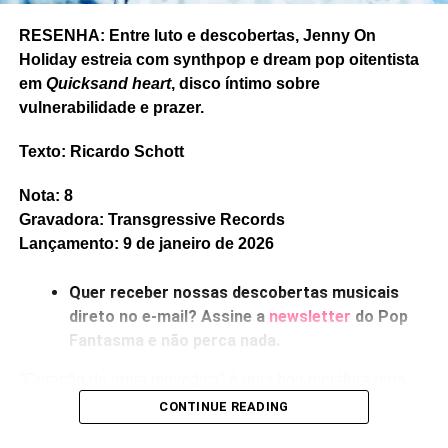
RESENHA: Entre luto e descobertas, Jenny On
Holiday estreia com synthpop e dream pop oitentista
em
Quicksand heart
, disco íntimo sobre
vulnerabilidade e prazer.
Texto: Ricardo Schott
Nota: 8
Gravadora: Transgressive Records
Lançamento: 9 de janeiro de 2026
Quer receber nossas descobertas musicais
direto no e-mail? Assine a
newsletter
do Pop
Fantasma e não perca nada.
“Coração de areia movediça” é uma boa metáfora para
falar de profundidades sentimentais, ou de fragilidades,
CONTINUE READING
ou de perdas – e esses três temas surgem o tempo todo