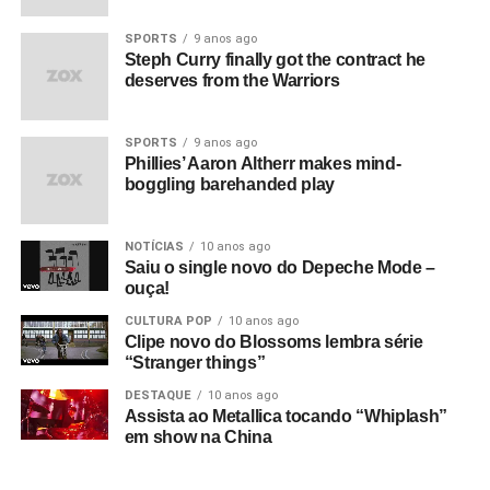
SPORTS
9 anos ago
Steph Curry finally got the contract he
deserves from the Warriors
SPORTS
9 anos ago
Phillies’ Aaron Altherr makes mind-
boggling barehanded play
NOTÍCIAS
10 anos ago
Saiu o single novo do Depeche Mode –
ouça!
CULTURA POP
10 anos ago
Clipe novo do Blossoms lembra série
“Stranger things”
DESTAQUE
10 anos ago
Assista ao Metallica tocando “Whiplash”
em show na China