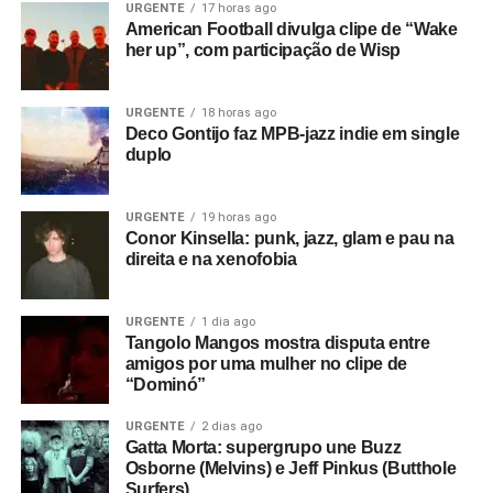
como Primal Scream, The Pastels e até mesmo o Jesus
URGENTE
17 horas ago
American Football divulga clipe de “Wake
and Mary Chain tinham a ver com isso.
her up”, com participação de Wisp
Essa onda surge no clima enevoado, quase como se
você tivesse dificuldade para enxergar na neblina, de
URGENTE
18 horas ago
Deco Gontijo faz MPB-jazz indie em single
Somewhere
. Também está no drone, que chega a lembrar
duplo
uma orquestra se aquecendo, que toma conta de
The
steps
. Por outro lado,
We were just here
é inteirinho
baseado numa espécie de som de ferro rangendo, que
URGENTE
19 horas ago
Conor Kinsella: punk, jazz, glam e pau na
aparece em várias faixas, e ganha mais espaço em
Out of
direita e na xenofobia
heaven
, a última faixa. Um lado pós-punk também vai
surgindo em canções como
Dandelion
e
That I might not
see
. Essas faces, juntas e equilibradas, formam o clima
URGENTE
1 dia ago
Tangolo Mangos mostra disputa entre
sonoro de uma das bandas mais legais da atualidade.
amigos por uma mulher no clipe de
“Dominó”
Gostou do texto? Seu apoio mantém o Pop
Fantasma funcionando todo dia.
Apoie aqui.
URGENTE
2 dias ago
Gatta Morta: supergrupo une Buzz
E se ainda não assinou, dá tempo:
assine a
Osborne (Melvins) e Jeff Pinkus (Butthole
Surfers)
newsletter
e receba nossos posts direto no e-