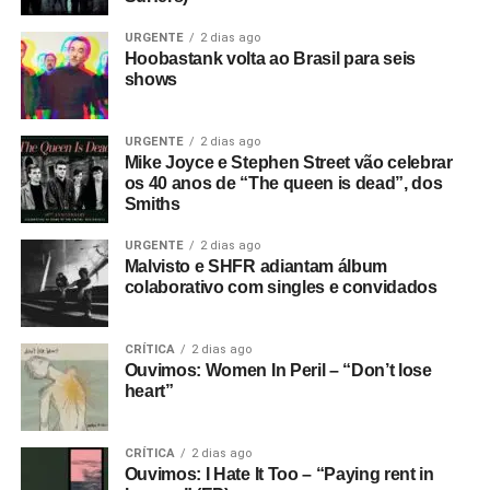
mail.
URGENTE
2 dias ago
Hoobastank volta ao Brasil para seis
shows
URGENTE
2 dias ago
Mike Joyce e Stephen Street vão celebrar
os 40 anos de “The queen is dead”, dos
Smiths
URGENTE
2 dias ago
Malvisto e SHFR adiantam álbum
colaborativo com singles e convidados
CRÍTICA
2 dias ago
Ouvimos: Women In Peril – “Don’t lose
heart”
CRÍTICA
2 dias ago
Ouvimos: I Hate It Too – “Paying rent in