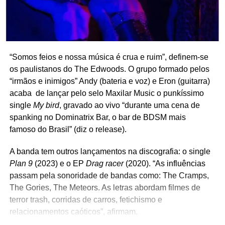
“Somos feios e nossa música é crua e ruim”, definem-se
os paulistanos do The Edwoods. O grupo formado pelos
“irmãos e inimigos” Andy (bateria e voz) e Eron (guitarra)
acaba de lançar pelo selo Maxilar Music o punkíssimo
single
My bird
, gravado ao vivo “durante uma cena de
spanking no Dominatrix Bar, o bar de BDSM mais
famoso do Brasil” (diz o release).
A banda tem outros lançamentos na discografia: o single
Plan 9
(2023) e o EP
Drag racer
(2020). “As influências
passam pela sonoridade de bandas como: The Cramps,
The Gories, The Meteors. As letras abordam filmes de
terror trash, corridas de carros, fetichismo e
relacionamentos caóticos”, afirmam.