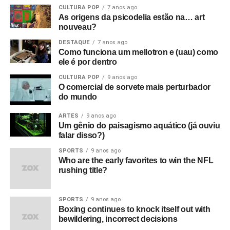
CULTURA POP
7 anos ago
As origens da psicodelia estão na… art
nouveau?
DESTAQUE
7 anos ago
Como funciona um mellotron e (uau) como
ele é por dentro
CULTURA POP
9 anos ago
O comercial de sorvete mais perturbador
do mundo
ARTES
9 anos ago
Um gênio do paisagismo aquático (já ouviu
falar disso?)
SPORTS
9 anos ago
Who are the early favorites to win the NFL
rushing title?
SPORTS
9 anos ago
Boxing continues to knock itself out with
bewildering, incorrect decisions