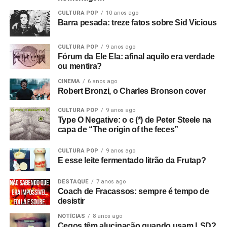
CULTURA POP
10 anos ago
Barra pesada: treze fatos sobre Sid Vicious
CULTURA POP
9 anos ago
Fórum da Ele Ela: afinal aquilo era verdade
ou mentira?
CINEMA
6 anos ago
Robert Bronzi, o Charles Bronson cover
CULTURA POP
9 anos ago
Type O Negative: o c (*) de Peter Steele na
capa de “The origin of the feces”
CULTURA POP
9 anos ago
E esse leite fermentado litrão da Frutap?
DESTAQUE
7 anos ago
Coach de Fracassos: sempre é tempo de
desistir
NOTÍCIAS
8 anos ago
Cegos têm alucinação quando usam LSD?