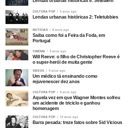
Lendas urbanas históricas 8: Setealém
CULTURA POP
6 anos ago
Lendas urbanas históricas 2: Teletubbies
NOTÍCIAS
8 anos ago
Saiba como foi a Feira da Foda, em
Portugal
CINEMA
9 anos ago
Will Reeve: o filho de Christopher Reeve é
o super-herói de muita gente
VIDEOS
9 anos ago
Um médico tá ensinando como
rejuvenescer dez anos
CULTURA POP
8 anos ago
Aquela vez em que Wagner Montes sofreu
um acidente de triciclo e ganhou
homenagem
CULTURA POP
10 anos ago
Barra pesada: treze fatos sobre Sid Vicious