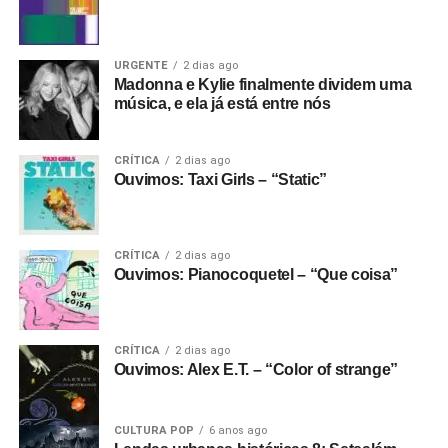
URGENTE
2 dias ago
Madonna e Kylie finalmente dividem uma
música, e ela já está entre nós
CRÍTICA
2 dias ago
Ouvimos: Taxi Girls – “Static”
CRÍTICA
2 dias ago
Ouvimos: Pianocoquetel – “Que coisa”
CRÍTICA
2 dias ago
Ouvimos: Alex E.T. – “Color of strange”
CULTURA POP
6 anos ago