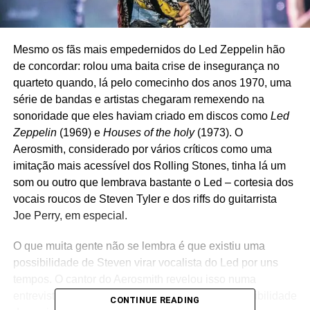
Mesmo os fãs mais empedernidos do Led Zeppelin hão
de concordar: rolou uma baita crise de insegurança no
quarteto quando, lá pelo comecinho dos anos 1970, uma
série de bandas e artistas chegaram remexendo na
sonoridade que eles haviam criado em discos como
Led
Zeppelin
(1969) e
Houses of the holy
(1973). O
Aerosmith, considerado por vários críticos como uma
imitação mais acessível dos Rolling Stones, tinha lá um
som ou outro que lembrava bastante o Led – cortesia dos
vocais roucos de Steven Tyler e dos riffs do guitarrista
Joe Perry, em especial.
O que muita gente não se lembra é que existiu uma
possibilidade de Steven virar vocalista do Led por uns
tempos. O cantor do Aerosmith revelou isso numa
entrevista em 2016. Mas calma: não havia a possibilidade
CONTINUE READING