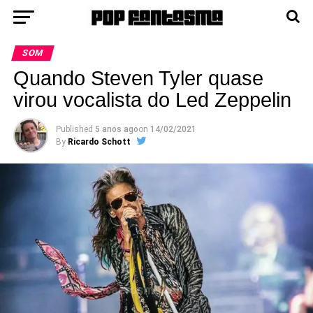
SOM
Quando Steven Tyler quase
virou vocalista do Led Zeppelin
Published
5 anos ago
on
14/02/2021
By
Ricardo Schott