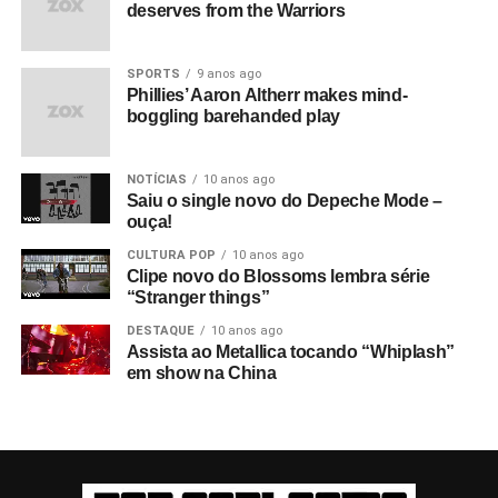
deserves from the Warriors
SPORTS
9 anos ago
Phillies’ Aaron Altherr makes mind-
boggling barehanded play
NOTÍCIAS
10 anos ago
Saiu o single novo do Depeche Mode –
ouça!
CULTURA POP
10 anos ago
Clipe novo do Blossoms lembra série
“Stranger things”
DESTAQUE
10 anos ago
Assista ao Metallica tocando “Whiplash”
em show na China