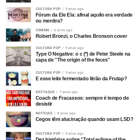
CULTURA POP
9 anos ago
Fórum da Ele Ela: afinal aquilo era verdade
ou mentira?
CINEMA
6 anos ago
Robert Bronzi, o Charles Bronson cover
CULTURA POP
9 anos ago
Type O Negative: o c (*) de Peter Steele na
capa de “The origin of the feces”
CULTURA POP
9 anos ago
E esse leite fermentado litrão da Frutap?
DESTAQUE
7 anos ago
Coach de Fracassos: sempre é tempo de
desistir
NOTÍCIAS
8 anos ago
Cegos têm alucinação quando usam LSD?
CULTURA POP
9 anos ago
Dez histórias sobre “Total eclipse of the