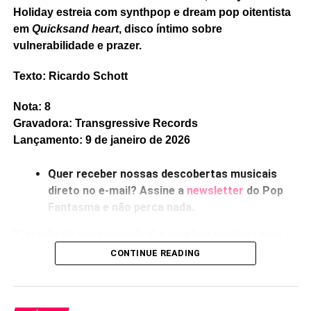
Holiday estreia com synthpop e dream pop oitentista
UP NEXT
em
Quicksand heart
, disco íntimo sobre
Charles Bradley e Dinosaur Jr cantam Neil Young
vulnerabilidade e prazer.
DON'T MISS
Harry Nilsson, pioneiro dos remixes
Texto: Ricardo Schott
Nota: 8
Ricardo Schott
Gravadora: Transgressive Records
Lançamento: 9 de janeiro de 2026
Ricardo Schott é jornalista, radialista, editor e principal
Quer receber nossas descobertas musicais
colaborador do POP FANTASMA.
direto no e-mail? Assine a
newsletter
do Pop
Fantasma e não perca nada.
“Coração de areia movediça” é uma boa metáfora para
falar de profundidades sentimentais, ou de fragilidades,
CONTINUE READING
ou de perdas – e esses três temas surgem o tempo todo
em
Quicksand heart,
estreia solo de Jenny Hollingworth,
que faz parte da dupla de synthpop mutante Let’s Eat