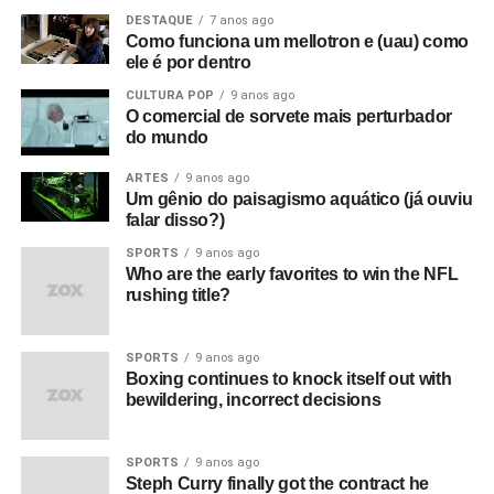
DESTAQUE
7 anos ago
Como funciona um mellotron e (uau) como
ele é por dentro
CULTURA POP
9 anos ago
O comercial de sorvete mais perturbador
do mundo
ARTES
9 anos ago
Um gênio do paisagismo aquático (já ouviu
falar disso?)
SPORTS
9 anos ago
Who are the early favorites to win the NFL
rushing title?
SPORTS
9 anos ago
Boxing continues to knock itself out with
bewildering, incorrect decisions
SPORTS
9 anos ago
Steph Curry finally got the contract he