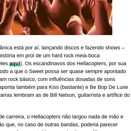
nica está por aí, lançando discos e fazendo shows –
história em prol de um hard rock meia-boca
eles
aqui
). Os escandinavos dos Hellacopters, por sua
 modo a que o Sweet possa ser quase sempre apontado
 glam rock básico, com influências dosadas de sons
 aponta também para Kiss (bastante) e Be Bop De Luxe
arras lembram as de Bill Nelson, guitarrista e artífice do
de carreira, o Hellacopters não largou nada de mão e
ção que, no caso de outras bandas, poderia parecer