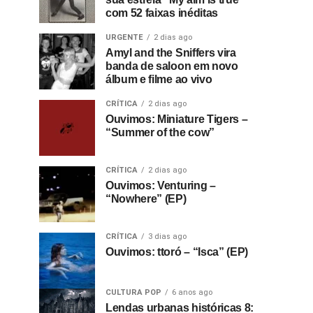
com 52 faixas inéditas
URGENTE
2 dias ago
Amyl and the Sniffers vira
banda de saloon em novo
álbum e filme ao vivo
CRÍTICA
2 dias ago
Ouvimos: Miniature Tigers –
“Summer of the cow”
CRÍTICA
2 dias ago
Ouvimos: Venturing –
“Nowhere” (EP)
CRÍTICA
3 dias ago
Ouvimos: ttoró – “Isca” (EP)
CULTURA POP
6 anos ago
Lendas urbanas históricas 8: