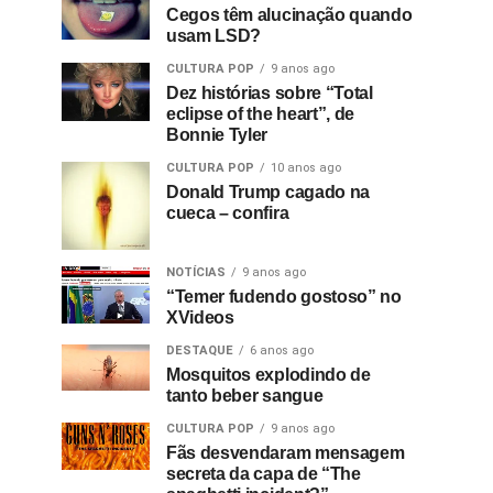
Cegos têm alucinação quando
usam LSD?
CULTURA POP
9 anos ago
Dez histórias sobre “Total
eclipse of the heart”, de
Bonnie Tyler
CULTURA POP
10 anos ago
Donald Trump cagado na
cueca – confira
NOTÍCIAS
9 anos ago
“Temer fudendo gostoso” no
XVideos
DESTAQUE
6 anos ago
Mosquitos explodindo de
tanto beber sangue
CULTURA POP
9 anos ago
Fãs desvendaram mensagem
secreta da capa de “The