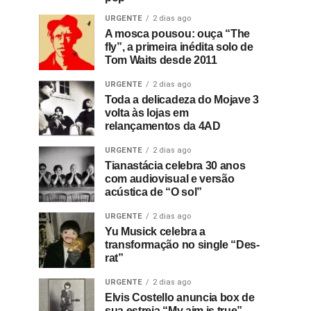
URGENTE
2 dias ago
A mosca pousou: ouça “The
fly”, a primeira inédita solo de
Tom Waits desde 2011
URGENTE
2 dias ago
Toda a delicadeza do Mojave 3
volta às lojas em
relançamentos da 4AD
URGENTE
2 dias ago
Tianastácia celebra 30 anos
com audiovisual e versão
acústica de “O sol”
URGENTE
2 dias ago
Yu Musick celebra a
transformação no single “Des-
rat”
URGENTE
2 dias ago
Elvis Costello anuncia box de
sua estreia “My aim is true”