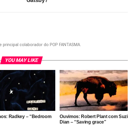
Gatsby?”
or e principal colaborador do POP FANTASMA.
YOU MAY LIKE
os: Radkey – “Bedroom
Ouvimos: Robert Plant com Suzi
”
Dian – “Saving grace”