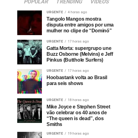
POPULAR
TRENDING
VIDEOS
URGENTE
4 horas ago
Tangolo Mangos mostra
disputa entre amigos por uma
mulher no clipe de “Dominó”
URGENTE
17 horas ago
Gatta Morta: supergrupo une
Buzz Osborne (Melvins) e Jeff
Pinkus (Butthole Surfers)
URGENTE
17 horas ago
Hoobastank volta ao Brasil
para seis shows
URGENTE
18 horas ago
Mike Joyce e Stephen Street
vão celebrar os 40 anos de
“The queen is dead”, dos
Smiths
URGENTE
19 horas ago