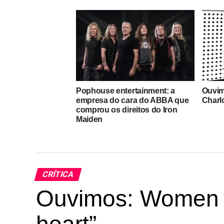
Pophouse entertainment: a
Ouvim
empresa do cara do ABBA que
Charl
comprou os direitos do Iron
Maiden
CRÍTICA
Ouvimos: Women In