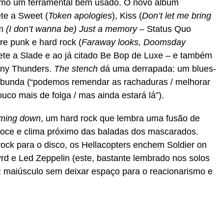
omo um ferramental bem usado. O novo álbum
te a Sweet (
Token apologies
), Kiss (
Don’t let me bring
m
(I don’t wanna be) Just a memory
– Status Quo
re punk e hard rock (
Faraway looks, Doomsday
te a Slade e ao já citado Be Bop de Luxe – e também
hnny Thunders.
The stench
dá uma derrapada: um blues-
a bunda (“podemos remendar as rachaduras / melhorar
co mais de folga / mas ainda estará lá”).
ming down
, um hard rock que lembra uma fusão de
doce e clima próximo das baladas dos mascarados.
rock para o disco, os Hellacopters enchem Soldier on
d e Led Zeppelin (este, bastante lembrado nos solos
R maiúsculo sem deixar espaço para o reacionarismo e