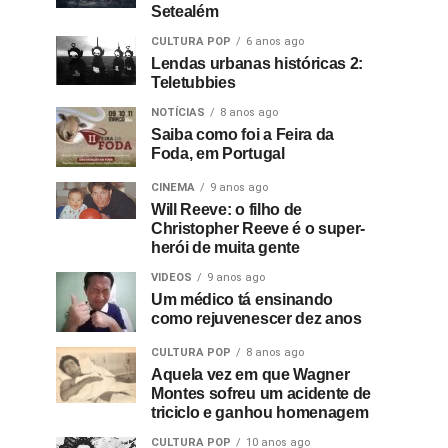
Setealém
CULTURA POP
6 anos ago
Lendas urbanas históricas 2:
Teletubbies
NOTÍCIAS
8 anos ago
Saiba como foi a Feira da
Foda, em Portugal
CINEMA
9 anos ago
Will Reeve: o filho de
Christopher Reeve é o super-
herói de muita gente
VIDEOS
9 anos ago
Um médico tá ensinando
como rejuvenescer dez anos
CULTURA POP
8 anos ago
Aquela vez em que Wagner
Montes sofreu um acidente de
triciclo e ganhou homenagem
CULTURA POP
10 anos ago