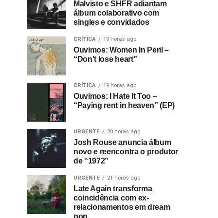
Malvisto e SHFR adiantam
álbum colaborativo com
singles e convidados
CRÍTICA
19 horas ago
Ouvimos: Women In Peril –
“Don’t lose heart”
CRÍTICA
19 horas ago
Ouvimos: I Hate It Too –
“Paying rent in heaven” (EP)
URGENTE
20 horas ago
Josh Rouse anuncia álbum
novo e reencontra o produtor
de “1972”
URGENTE
21 horas ago
Late Again transforma
coincidência com ex-
relacionamentos em dream
pop