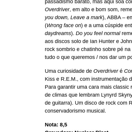
passadismo barato, mas aqui soa c
Overdriver
, em alto e bom som, reme
you down, Leave a mark
), ABBA – e
(
Wrong face on
) e a uma cúspide ent
daydreams
).
Do you feel normal
reme
aos discos solo de Ian Hunter e Jo
rock sombrio e chatinho sobre pé n
tudo o que queremos / nos dar um pou
Uma curiosidade de
Overdriver
é
Co
Kiss e R.E.M., com instrumentação 
Para garantir uma cara mais classic 
de climas que lembram Lynyrd Skynyr
de guitarra). Um disco de rock com 
conservadorismo musical.
Nota: 8,5