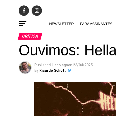
NEWSLETTER
PARA ASSINANTES
CRÍTICA
Ouvimos: Hella
Published
1 ano ago
on
23/04/2025
By
Ricardo Schott