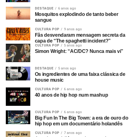
DESTAQUE
6 anos ago
Mosquitos explodindo de tanto beber
sangue
CULTURA POP
9 anos ago
Fãs desvendaram mensagem secreta da
capa de “The spaghetti incident?”
CULTURA POP
5 anos ago
Simon Wright: “AC/DC? Nunca mais vi”
DESTAQUE
5 anos ago
Os ingredientes de uma faixa clássica de
house music
CULTURA POP
6 anos ago
40 anos de hip hop num mashup
CULTURA POP
6 anos ago
Big Fun In The Big Town: a era de ouro do
hip hop em um documentário holandês
CULTURA POP
7 anos ago