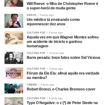
Will Reeve: o filho de Christopher Reeve é
o super-herói de muita gente
VIDEOS
9 anos ago
Um médico tá ensinando como
rejuvenescer dez anos
CULTURA POP
8 anos ago
Aquela vez em que Wagner Montes sofreu
um acidente de triciclo e ganhou
homenagem
CULTURA POP
10 anos ago
Barra pesada: treze fatos sobre Sid Vicious
CULTURA POP
9 anos ago
Fórum da Ele Ela: afinal aquilo era verdade
ou mentira?
CINEMA
6 anos ago
Robert Bronzi, o Charles Bronson cover
CULTURA POP
9 anos ago
Type O Negative: o c (*) de Peter Steele na