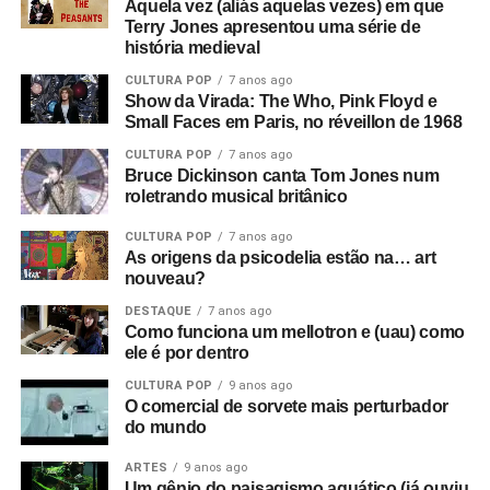
Aquela vez (aliás aquelas vezes) em que
Terry Jones apresentou uma série de
história medieval
CULTURA POP
7 anos ago
Show da Virada: The Who, Pink Floyd e
Small Faces em Paris, no réveillon de 1968
CULTURA POP
7 anos ago
Bruce Dickinson canta Tom Jones num
roletrando musical britânico
CULTURA POP
7 anos ago
As origens da psicodelia estão na… art
nouveau?
DESTAQUE
7 anos ago
Como funciona um mellotron e (uau) como
ele é por dentro
CULTURA POP
9 anos ago
O comercial de sorvete mais perturbador
do mundo
ARTES
9 anos ago
Um gênio do paisagismo aquático (já ouviu