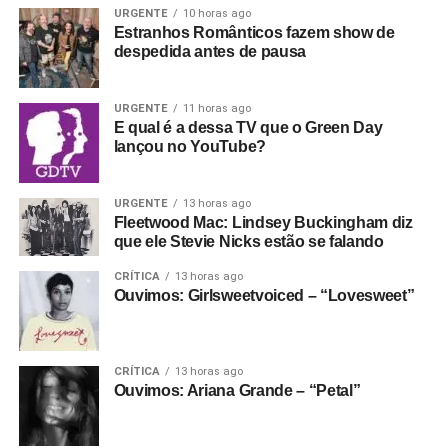
URGENTE
10 horas ago
que diz respeito a coisas mecânicas e eletrônicas”,
Estranhos Românticos fazem show de
recordou no tal papo.
despedida antes de pausa
Spitz acabou no Programa de Treinamento e Educação
URGENTE
11 horas ago
de Relojoeiros da Suíça, o WOSTEP, onde basicamente
E qual é a dessa TV que o Green Day
passou a não fazer mais nada a não ser mexer em
lançou no YouTube?
relógios horrivelmente difíceis o dia inteiro, aprender
novas técnicas e tentar alcançar os alunos mais rápidos e
URGENTE
13 horas ago
mais ágeis da instituição.
Fleetwood Mac: Lindsey Buckingham diz
que ele Stevie Nicks estão se falando
>>> Veja também no POP FANTASMA: Discos
CRÍTICA
13 horas ago
de 1991 #9: “Metallica”, Metallica
Ouvimos: Girlsweetvoiced – “Lovesweet”
A música ainda estava no horizonte. Tanto que,
trabalhando como relojoeiro em Genebra, pensou em
largar tudo ao receber um telefonema do amigo Dave
CRÍTICA
13 horas ago
Mustaine (Megadeth) dizendo para ele esquecer aquela
Ouvimos: Ariana Grande – “Petal”
história e voltar para a música. Olhou para o lado e viu
seu colega de bancada trabalhando num relógio super