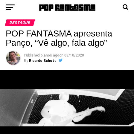
DESTAQUE
POP FANTASMA apresenta
Panço, “Vê algo, fala algo”
Published
6 anos ago
on
08/10/2020
By
Ricardo Schott