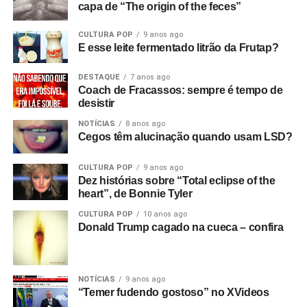
capa de “The origin of the feces”
CULTURA POP
9 anos ago
E esse leite fermentado litrão da Frutap?
DESTAQUE
7 anos ago
Coach de Fracassos: sempre é tempo de
desistir
NOTÍCIAS
8 anos ago
Cegos têm alucinação quando usam LSD?
CULTURA POP
9 anos ago
Dez histórias sobre “Total eclipse of the
heart”, de Bonnie Tyler
CULTURA POP
10 anos ago
Donald Trump cagado na cueca – confira
NOTÍCIAS
9 anos ago
“Temer fudendo gostoso” no XVideos