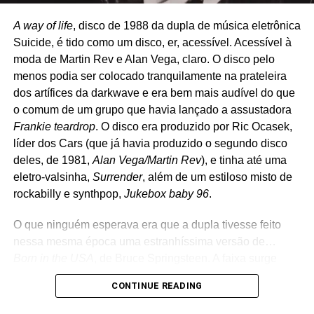
Tanta gente queimando árvore na Amazônia, Pantanal
A way of life
, disco de 1988 da dupla de música eletrônica
em chamas e eu ainda vou cortar árvore pra fazer papel?
Suicide, é tido como um disco, er, acessível. Acessível à
Mas penso em conversar com o pessoal da Chiado para
moda de Martin Rev e Alan Vega, claro. O disco pelo
lançar um desses dois livros, pelo menos, em papel
menos podia ser colocado tranquilamente na prateleira
reciclado”, conta.
dos artífices da darkwave e era bem mais audível do que
o comum de um grupo que havia lançado a assustadora
Fique com
Vê algo, fala algo.
Frankie teardrop
. O disco era produzido por Ric Ocasek,
líder dos Cars (que já havia produzido o segundo disco
deles, de 1981,
Alan Vega/Martin Rev
), e tinha até uma
eletro-valsinha,
Surrender
, além de um estiloso misto de
rockabilly e synthpop,
Jukebox baby 96
.
O que ninguém esperava era que a dupla tivesse feito
nessa mesma época uma estranhíssima versão de…
Born in the USA
, de Bruce Springsteen. A faixa surge
numa versão ao vivo, gravada num show de Vega e Rev
CONTINUE READING
em 1988, em Paris. A dupla nem sequer disfarçou que a
ideia era fazer uma versão bem lascada – saca só o