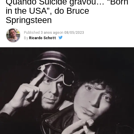
Quando Suicide gravou… “Born
também em São Paulo”, conta Panço. “E depois o Otávio
in the USA”, do Bruce
jogou tudo para o negativo para unificar, porque são cinco
Springsteen
pessoas com telefone ou câmera diferente, cor diferente,
luz diferente”, completa. O clipe está no canal do
Chiado
,
Published
3 anos ago
on
08/05/2023
selo criado por Vital Cavalcante e Flavio Flock (Jason).
By
Ricardo Schott
Panço pretende seguir divulgando os dois clipes que
lançou esse ano, mas faz planos. Tem um quarto disco
para ser concluído e que deve ser feito de maneira bem
inovadora, por WhatsApp. “Mandei meu HD externo para
o Zé Felipe (Zumbi do Mato) e a ideia é terminar com ele.
São 18 faixas que comecei a gravar em 2017. Comecei a
gravar todas as guitarras e violões em Ubá (MG), com
clique”, conta.
Tem dois livros inéditos dele vindo por aí, mas Panço diz
que os acontecimentos recentes do Brasil o deixaram
sem vontade de lançá-los. Pelo menos da maneira mais
convencional. “Eu andei me sentindo culpado, é sério.