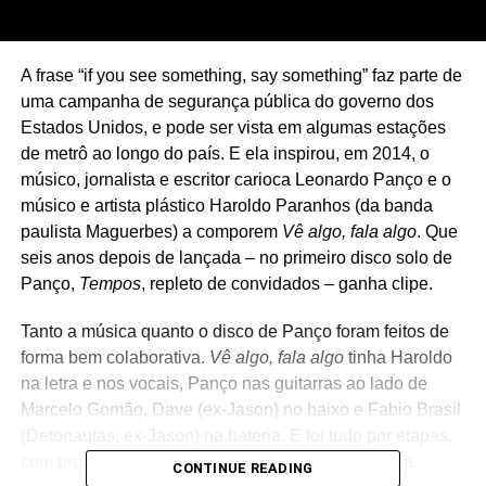
A frase “if you see something, say something” faz parte de
uma campanha de segurança pública do governo dos
Estados Unidos, e pode ser vista em algumas estações
de metrô ao longo do país. E ela inspirou, em 2014, o
músico, jornalista e escritor carioca Leonardo Panço e o
músico e artista plástico Haroldo Paranhos (da banda
paulista Maguerbes) a comporem
Vê algo, fala algo
. Que
seis anos depois de lançada – no primeiro disco solo de
Panço,
Tempos
, repleto de convidados – ganha clipe.
Tanto a música quanto o disco de Panço foram feitos de
forma bem colaborativa.
Vê algo, fala algo
tinha Haroldo
na letra e nos vocais, Panço nas guitarras ao lado de
Marcelo Gomão, Dave (ex-Jason) no baixo e Fabio Brasil
(Detonautas, ex-Jason) na bateria. E foi tudo por etapas,
com produção de todo mundo que tocou na música.
CONTINUE READING