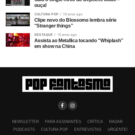
ouça!
CULTURA POP
10 anos ago
Clipe novo do Blossoms lembra série
“Stranger things”
DESTAQUE
10 anos ago
Assista ao Metallica tocando “Whiplash”
em show na China
NEWSLETTER
PARA ASSINANTES
CRÍTICA
RADAR
PODCASTS
CULTURA POP
ENTREVISTAS
URGENTE!