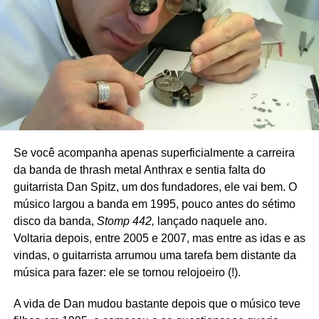
informado da existência do Suicide. Pelo contrário: era fã
da dupla e costumava dizer que a estreia do Suicide, o
Estamos no
Castbox
,
no
Mixcloud
, no
Spotify
,
disco epônimo de 1977, era “um dos discos mais
no
Deezer
e no
Google Podcasts.
sensacionais que já ouvi”. Em 1980, o cantor esteve com
Edição, roteiro, narração, pesquisa: Ricardo Schott.
a dupla e Vega descobriu que Springsteen era seu fã – e
Identidade visual:
Aline Haluch
. Trilha sonora:
Leandro
se surpreendeu.
Souto Maior
. Estamos aqui toda sexta-feira!
“Ele estava gravando o disco
The river
(1980) e nós
estávamos gravando nosso segundo álbum em Nova
York. Então tivemos uma reunião de audição do nosso
Se você acompanha apenas superficialmente a carreira
álbum. Havia três ou quatro figurões da nossa gravadora,
da banda de thrash metal Anthrax e sentia falta do
e Bruce também estava lá. Depois que tocamos o álbum,
guitarrista Dan Spitz, um dos fundadores, ele vai bem. O
houve um silêncio mortal… exceto por Bruce, que disse,
músico largou a banda em 1995, pouco antes do sétimo
‘Isso foi ótimo pra caralho.’ Ele fazia questão de nos dizer
disco da banda,
Stomp 442,
lançado naquele ano.
o quanto nos amava”,
contou
em 2014 ao
New York
Voltaria depois, entre 2005 e 2007, mas entre as idas e as
Post.
vindas, o guitarrista arrumou uma tarefa bem distante da
música para fazer: ele se tornou relojoeiro (!).
Mais: um texto do site
Treblezine
, a partir de audições da
obra de Bruce e de entrevistas do Suicide, descobre: a
A vida de Dan mudou bastante depois que o músico teve