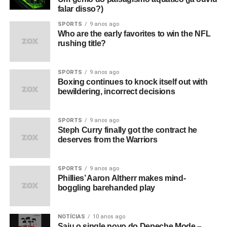
falar disso?)
SPORTS
9 anos ago
Who are the early favorites to win the NFL
rushing title?
SPORTS
9 anos ago
Boxing continues to knock itself out with
bewildering, incorrect decisions
SPORTS
9 anos ago
Steph Curry finally got the contract he
deserves from the Warriors
SPORTS
9 anos ago
Phillies’ Aaron Altherr makes mind-
boggling barehanded play
NOTÍCIAS
10 anos ago
Saiu o single novo do Depeche Mode –