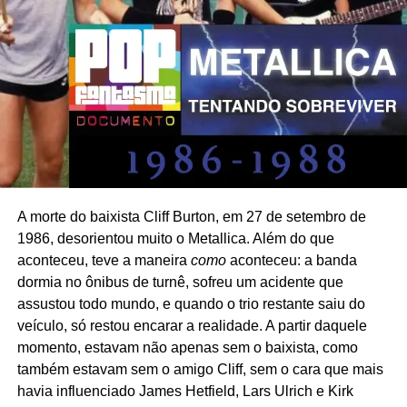
A versão poderia ser uma bela pirataria, mas vira oficial
nesse mês: vai aparecer em uma reedição de
A way of
life
, prevista para o dia 26. A edição de luxo estará
disponível em vinil azul transparente com
Born in the
A morte do baixista Cliff Burton, em 27 de setembro de
USA
e em CD com quatro faixas bônus, além do formato
1986, desorientou muito o Metallica. Além do que
digital. O material extra inclui versões ao vivo de
aconteceu, teve a maneira
como
aconteceu: a banda
Devastation
e
Cheree
, bem como uma versão inicial de
dormia no ônibus de turnê, sofreu um acidente que
estúdio de
Dominic Christ
. O pesquisador Jared Artaud
assustou todo mundo, e quando o trio restante saiu do
encontrou as faixas enquanto trabalhava no arquivo de
veículo, só restou encarar a realidade. A partir daquele
Vega, após a morte do cantor em 2016.
momento, estavam não apenas sem o baixista, como
também estavam sem o amigo Cliff, sem o cara que mais
havia influenciado James Hetfield, Lars Ulrich e Kirk