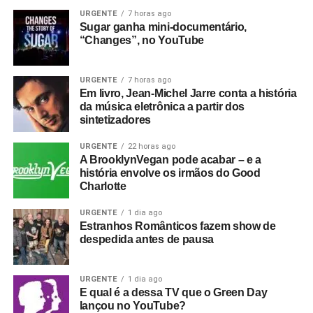
dudes
, clássico do Mott the Hoople escrito por David
URGENTE
7 horas ago
Sugar ganha mini-documentário,
Bowie, num encontro improvável que reuniu dois dos
“Changes”, no YouTube
nomes mais conhecidos do rock em um contexto bastante
informal.
URGENTE
7 horas ago
Houve uma outra novidade recente, que rolou durante o
Em livro, Jean-Michel Jarre conta a história
da música eletrônica a partir dos
show da banda no Roxy, na Califórnia, dia 21, uma
sintetizadores
segunda-feira. Antes de tocar
Drain you
, clássico do
Nirvana (do disco
Nevermind
, de 1991), Armstrong
URGENTE
22 horas ago
dedicou a música a Jennifer Finch, baixista do L7, que
A BrooklynVegan pode acabar – e a
história envolve os irmãos do Good
morreu recentemente. Antes, Adrienne Armstrong, esposa
Charlotte
do músico, havia doado US$ 5 mil para uma campanha
criada para ajudar a custear o tratamento de Finch.
URGENTE
1 dia ago
Estranhos Românticos fazem show de
despedida antes de pausa
URGENTE
1 dia ago
Não foi só isso que tornou o filme uma lenda: Whitehead
E qual é a dessa TV que o Green Day
não fez um simples filme-concerto e decidiu dar – por
lançou no YouTube?