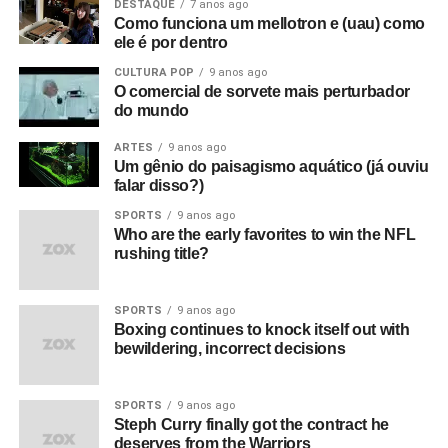
DESTAQUE
7 anos ago
Eles eram simplesmente poderosos demais. Eu sabia
Como funciona um mellotron e (uau) como
que eles iam bombar. Não havia motivo para pensar isso,
ele é por dentro
na verdade, só tinha umas dez pessoas no Factory Club.
CULTURA POP
9 anos ago
Eu não conseguia acreditar. Eu simplesmente sabia que
O comercial de sorvete mais perturbador
do mundo
aquilo era a nova onda. Era isso. Eles eram muito mais
do que o punk tinha se tornado, que basicamente era só
ARTES
9 anos ago
uma banda para substituir as bandas de pub rock. Aquilo
Um gênio do paisagismo aquático (já ouviu
falar disso?)
era algo maior e artisticamente mais significativo do que o
punk. Pelo menos para mim.
SPORTS
9 anos ago
Who are the early favorites to win the NFL
rushing title?
O que aconteceu com o filme quando foi editado e
sincronizado?
Foi exibido pela primeira vez no antigo
cinema Scala, em Londres – um cinema de verdade!
SPORTS
9 anos ago
Boxing continues to knock itself out with
Qual foi a reação a isso?
Bem, eles fizeram três
bewildering, incorrect decisions
exibições ao longo de um dia, e todas estavam lotadas;
houve aplausos e tudo mais, o que foi estranho, já que eu
SPORTS
9 anos ago
nunca tinha exibido um filme em público. Foi realmente
Steph Curry finally got the contract he
emocionante.
deserves from the Warriors