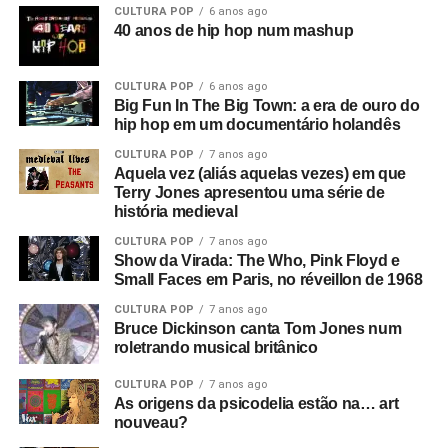
CULTURA POP
6 anos ago
Adolf Hitler misturados com Anderton falando sobre
40 anos de hip hop num mashup
campos de trabalho forçado em uma entrevista que ele
deu a Tony Wilson, curiosamente
(o criador da Factory
CULTURA POP
6 anos ago
era apresentador de talk shows na TV)
. Ele dizia coisas
Big Fun In The Big Town: a era de ouro do
como: “Eles serão obrigados a trabalhar como nunca
hip hop em um documentário holandês
trabalharam antes”, e isso leva a uma montagem de
CULTURA POP
7 anos ago
anúncios e cenas de ruas do centro de Manchester. Este
Aquela vez (aliás aquelas vezes) em que
é o consumismo – o novo fascismo! Nesse ponto, era
Terry Jones apresentou uma série de
algo local, mas dava a sensação de que algo muito ruim
história medieval
estava acontecendo e que se tornaria maior.
CULTURA POP
7 anos ago
Show da Virada: The Who, Pink Floyd e
Então você tem essa coisa de lei e ordem, esse fascismo
Small Faces em Paris, no réveillon de 1968
corporativo, e aí eu corto para a banda na sala de ensaio.
CULTURA POP
7 anos ago
Parece ótimo, bem underground. Sabe, underground no
Bruce Dickinson canta Tom Jones num
roletrando musical britânico
sentido político, tipo a resistência francesa. Mas esse era
um underground cultural. Eles eram a resistência contra
CULTURA POP
7 anos ago
tudo isso lá fora.
As origens da psicodelia estão na… art
nouveau?
O que era que havia de tão especial no Joy Division?