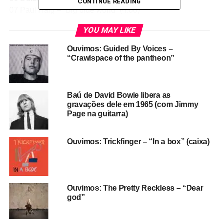
CONTINUE READING
07 Paul Haig – “Big blue world” (4:00)
08 David Bowie – “The prettiest star” (3:32)
YOU MAY LIKE
09 Red Hot Chili Peppers – “Go robot” (4:24)
10 Red Hot Chili Peppers – “Knock me down” (3:45)
Ouvimos: Guided By Voices –
11 Mogwai – “Party in the dark” (4:03)
“Crawlspace of the pantheon”
12 Hüsker Dü – “Let’s go die” (1:59)
12 Hüsker Dü – “Don’t want to know if you are lonely”
(3:32)
Baú de David Bowie libera as
13 Desperate Journalist – “Why are you so boring” (2:32)
gravações dele em 1965 (com Jimmy
Page na guitarra)
14 Nine Inch Nails – “Less than” (3:33)
No BG:
Ouvimos: Trickfinger – “In a box” (caixa)
Black Sabbath – “Paranoid”
Nirvana – “Come as you are”
The Rolling Stones – “Brown sugar”
Seven Wonder – “Do it with yout body (tema do
Ouvimos: The Pretty Reckless – “Dear
Roletrando)”
god”