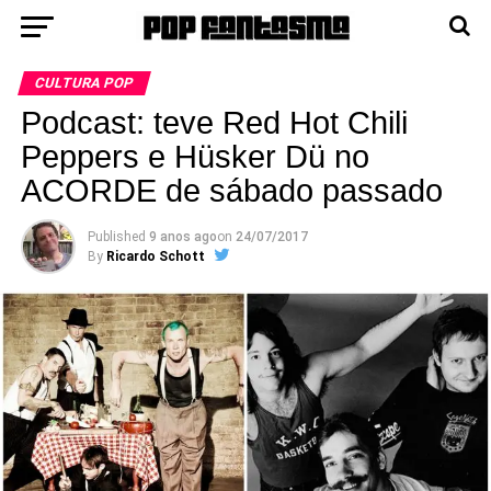
CULTURA POP
Podcast: teve Red Hot Chili
Peppers e Hüsker Dü no
ACORDE de sábado passado
Published
9 anos ago
on
24/07/2017
By
Ricardo Schott