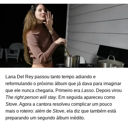
Criado em 2018, o grupo reúne integrantes e
colaboradores do Green Day em apresentações
pequenas, normalmente em clubes da Califórnia. A
formação original contava com Billie Joe Armstrong (voz e
guitarra), Mike Dirnt (baixo e voz), Jason White (guitarra),
Bill Schneider (baixo) e Chris Dugan (bateria) – Mike e
Jason são os únicos que fazem parte também do Green
Day, sendo que Jason atua como músico de turnê. Nos
últimos anos, porém, Dirnt deixou de participar dos
shows, e o The Coverups passou a atuar como quarteto.
Lana Del Rey passou tanto tempo adiando e
O repertório é uma carta de amor ao rock e ao punk.
reformulando o próximo álbum que já dava para imaginar
Clássicos de Ramones, David Bowie, The Clash, Cheap
que ele nunca chegaria. Primeiro era
Lasso
. Depois virou
Trick, Joan Jett, Tom Petty, Misfits, Nirvana, Rolling
The right person will stay
. Em seguida apareceu como
Stones e até Strokes costumam aparecer nas
Stove
. Agora a cantora resolveu complicar um pouco
apresentações, que muitas vezes são anunciadas poucas
mais o roteiro: além de
Stove
, ela diz que também está
horas antes de acontecer. Diferentemente de outros
preparando um segundo álbum inédito.
projetos paralelos de Billie Joe, como Foxboro Hot Tubs e