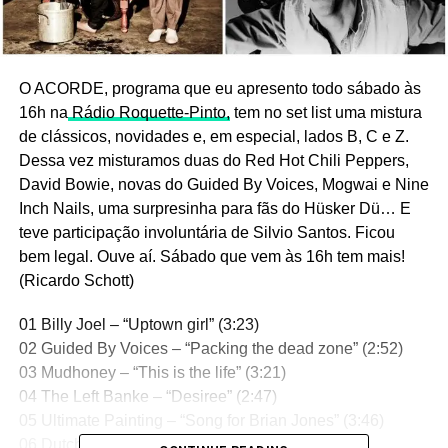
O ACORDE, programa que eu apresento todo sábado às
16h na
Rádio Roquette-Pinto,
tem no set list uma mistura
de clássicos, novidades e, em especial, lados B, C e Z.
Dessa vez misturamos duas do Red Hot Chili Peppers,
David Bowie, novas do Guided By Voices, Mogwai e Nine
Inch Nails, uma surpresinha para fãs do Hüsker Dü… E
teve participação involuntária de Silvio Santos. Ficou
bem legal. Ouve aí. Sábado que vem às 16h tem mais!
(Ricardo Schott)
01 Billy Joel – “Uptown girl” (3:23)
02 Guided By Voices – “Packing the dead zone” (2:52)
03 Mudhoney – “This is the life” (3:21)
04 The Left Banke – “Desiree” (2:47)
05 Ultimate Painting – “Song for Brian Jones” (3:46)
06 Dutch Uncles – “Streetlight” (4:21)