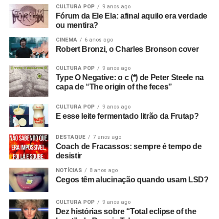
CULTURA POP
9 anos ago
estavam sem dinheiro, então venderam tudo para o dono
Fórum da Ele Ela: afinal aquilo era verdade
da loja de discos, e ele as colocou para tocar em Bowden
ou mentira?
Vale. E era isso que eu queria desde o início, sabe? Eu
CINEMA
6 anos ago
queria filmar a banda. Então, aluguei alguns andaimes e
Robert Bronzi, o Charles Bronson cover
equipamentos e fiz tudo.
CULTURA POP
9 anos ago
Com que equipamento você filmou?
Bom, tudo custou
Type O Negative: o c (*) de Peter Steele na
capa de “The origin of the feces”
setenta e duas libras, o que eu achei um absurdo!
(risos)
Filmei com uma câmera de cinema Hannimex baratinha,
CULTURA POP
9 anos ago
a primeira câmera que tive. Usei um filme da Agfa que
E esse leite fermentado litrão da Frutap?
lançaram na época, que tinha uma faixa de som, mas
vinha num cartucho silencioso e o som era adicionado
DESTAQUE
7 anos ago
Coach de Fracassos: sempre é tempo de
depois, no projetor. Então filmei sem som e gravei o áudio
desistir
num gravador de rolo. Era para sincronizar depois, mas
não funcionou! Filmei a vinte e quatro quadros por
NOTÍCIAS
8 anos ago
Cegos têm alucinação quando usam LSD?
segundo, mas só funcionou a dezoito.
CULTURA POP
9 anos ago
Só descobri depois! Filmei tudo com uma câmera e só
Dez histórias sobre “Total eclipse of the
tinha dinheiro para três cartuchos. Cerca de nove