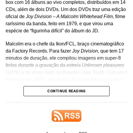
box com 16 álbuns ao vivo completos, distribuídos em 14
CDs, além de dois DVDs. Um dos DVDs traz uma edição
oficial de
Joy Division – A Malcolm Whitehead Film
, filme
raríssimo da banda, feito em 1979, e que virou uma
espécie de “figurinha difícil” do álbum do JD.
Malcolm era o chefe da Ikon/FCL, braço cinematográfico
da Factory Records. Para fazer
Joy Division
, que tem 17
minutos de duração, ele compilou imagens em super-8
Um post compartilhado por LANA DEL REY (@honeymoon)
feitas durante a gravação da estreia
Unknown pleasures
(1979), e no show dado no Bowden Vale Youth Club em 4
de março de 1979 – por acaso, foi a primeira vez que um
Ela também afirmou que ambos já têm capas prontas e
show do grupo foi filmado. Há também uma entrevista
descreveu os projetos como algumas das obras de que
CONTINUE READING
com a banda.
mais se orgulha. O álbum principal,
Stove
, continua
reunindo os singles
Henry, come on
,
Bluebird
e
White
Se você fizer uma busca no YouTube, acha apenas
feather hawk tail deer hunter
, além de outras músicas que
trechos desse material, em péssima qualidade de som e
ela vem mostrando ao vivo nos últimos meses. Tudo
imagem – alguns trechos estão com outra trilha
indica que
First light,
single lançado como single da trilha
sobreposta, ou surgem editados em vídeos feitos por fãs.
sonora do jogo
007 First Light
, escrito em parceria com