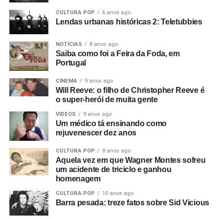
filmando em 8mm.
CULTURA POP
6 anos ago
Lendas urbanas históricas 2: Teletubbies
E começamos um filme que não deu em nada. O show do
The Panik na última noite do Electric Circus. Estava muito
NOTÍCIAS
8 anos ago
Saiba como foi a Feira da Foda, em
escuro e a filmagem ficou péssima. Acabou ficando de
Portugal
lado. Aí o Rob me ligou e disse: “Estou empresariando
uma banda nova chamada Warsaw e me perguntou se eu
CINEMA
9 anos ago
Will Reeve: o filho de Christopher Reeve é
queria ir vê-los no The Factory”.
o super-herói de muita gente
Foto: Reprodução Internet
Fui vê-los no antigo Russell Club e eles foram
VIDEOS
9 anos ago
Um médico tá ensinando como
absolutamente incríveis; me arrepiaram. Quis fazer algo
rejuvenescer dez anos
com eles naquele instante. Fui falar com o dono da loja
de discos local e contei a ele sobre o clube Bowden Vale
CULTURA POP
8 anos ago
em Altrincham, onde eu tinha visto inúmeras bandas em
Aquela vez em que Wagner Montes sofreu
um acidente de triciclo e ganhou
1963-64, e disse que ele deveria voltar a promover
homenagem
shows.
CULTURA POP
10 anos ago
Barra pesada: treze fatos sobre Sid Vicious
Mais tarde, apresentei-o ao Rob, que tinha um monte de
cópias do primeiro EP da banda que sobraram. Eles