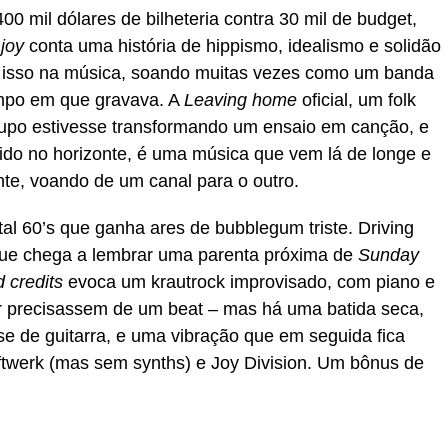
0 mil dólares de bilheteria contra 30 mil de budget,
joy
conta uma história de hippismo, idealismo e solidão
o isso na música, soando muitas vezes como um banda
po em que gravava. A
Leaving home
oficial, um folk
rupo estivesse transformando um ensaio em canção, e
dido no horizonte, é uma música que vem lá de longe e
nte, voando de um canal para o outro.
l 60’s que ganha ares de bubblegum triste. Driving
que chega a lembrar uma parenta próxima de
Sunday
 credits
evoca um krautrock improvisado, com piano e
 precisassem de um beat – mas há uma batida seca,
se de guitarra, e uma vibração que em seguida fica
twerk (mas sem synths) e Joy Division. Um bônus de