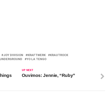
JOY DIVISION
KRAFTWERK
KRAUTROCK
 UNDERGROUND
YO LA TENGO
UP NEXT
things
Ouvimos: Jennie, “Ruby”