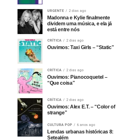
URGENTE
2 dias ago
Madonna e Kylie finalmente
dividem uma música, e ela já
está entre nós
CRÍTICA
2 dias ago
Ouvimos: Taxi Girls – “Static”
CRÍTICA
2 dias ago
Ouvimos: Pianocoquetel –
“Que coisa”
CRÍTICA
2 dias ago
Ouvimos: Alex E.T. – “Color of
strange”
CULTURA POP
6 anos ago
Lendas urbanas históricas 8:
Setealém