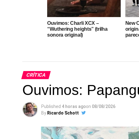
Ouvimos: Charli XCX –
New O
“Wuthering heights” (trilha
origin
sonora original)
parec
CRÍTICA
Ouvimos: Papangu 
Published
4 horas ago
on
08/08/2026
By
Ricardo Schott