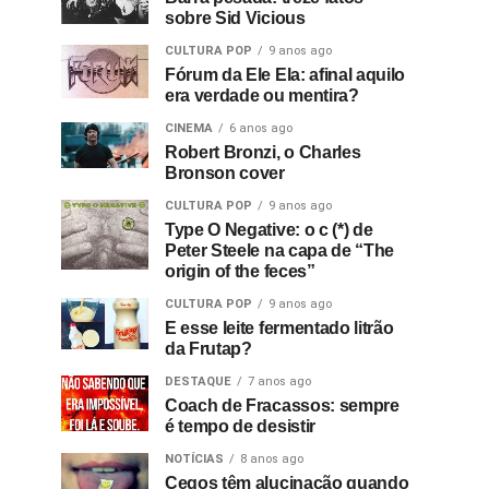
sobre Sid Vicious
CULTURA POP
9 anos ago
Fórum da Ele Ela: afinal aquilo
era verdade ou mentira?
CINEMA
6 anos ago
Robert Bronzi, o Charles
Bronson cover
CULTURA POP
9 anos ago
Type O Negative: o c (*) de
Peter Steele na capa de “The
origin of the feces”
CULTURA POP
9 anos ago
E esse leite fermentado litrão
da Frutap?
DESTAQUE
7 anos ago
Coach de Fracassos: sempre
é tempo de desistir
NOTÍCIAS
8 anos ago
Cegos têm alucinação quando