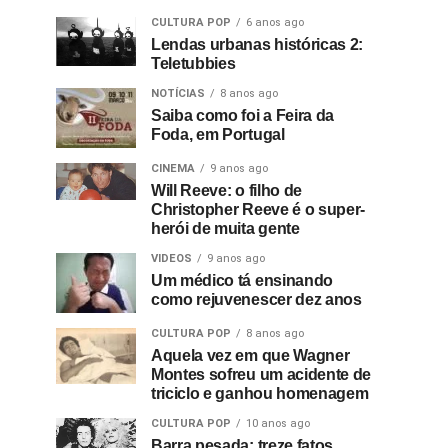
CULTURA POP
6 anos ago
Lendas urbanas históricas 2:
Teletubbies
NOTÍCIAS
8 anos ago
Saiba como foi a Feira da
Foda, em Portugal
CINEMA
9 anos ago
Will Reeve: o filho de
Christopher Reeve é o super-
herói de muita gente
VIDEOS
9 anos ago
Um médico tá ensinando
como rejuvenescer dez anos
CULTURA POP
8 anos ago
Aquela vez em que Wagner
Montes sofreu um acidente de
triciclo e ganhou homenagem
CULTURA POP
10 anos ago
Barra pesada: treze fatos