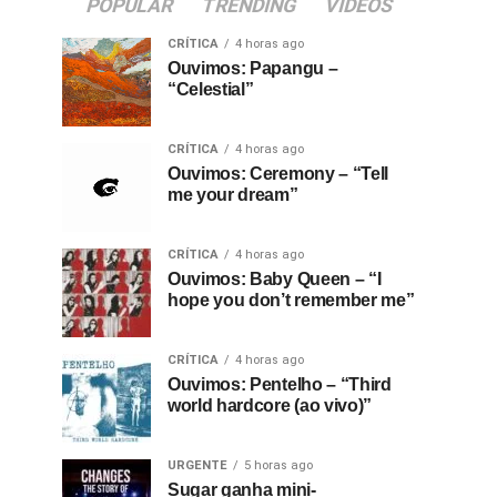
POPULAR
TRENDING
VIDEOS
CRÍTICA
4 horas ago
Ouvimos: Papangu –
“Celestial”
CRÍTICA
4 horas ago
Ouvimos: Ceremony – “Tell
me your dream”
CRÍTICA
4 horas ago
Ouvimos: Baby Queen – “I
hope you don’t remember me”
CRÍTICA
4 horas ago
Ouvimos: Pentelho – “Third
world hardcore (ao vivo)”
URGENTE
5 horas ago
Sugar ganha mini-