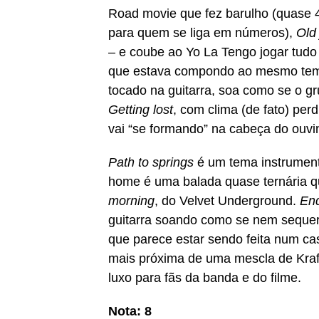
Road movie que fez barulho (quase 40
para quem se liga em números),
Old 
– e coube ao Yo La Tengo jogar tud
que estava compondo ao mesmo tem
tocado na guitarra, soa como se o g
Getting lost
, com clima (de fato) per
vai “se formando” na cabeça do ouvi
Path to springs
é um tema instrumenta
home é uma balada quase ternária 
morning
, do Velvet Underground.
End
guitarra soando como se nem sequer
que parece estar sendo feita num ca
mais próxima de uma mescla de Kraf
luxo para fãs da banda e do filme.
Nota: 8