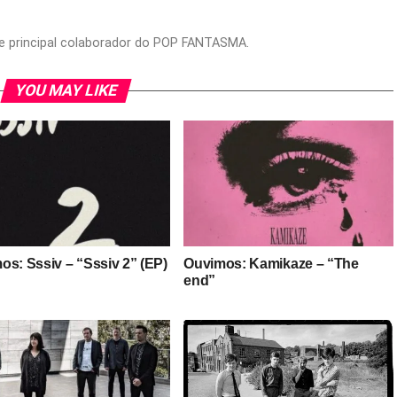
or e principal colaborador do POP FANTASMA.
YOU MAY LIKE
os: Sssiv – “Sssiv 2” (EP)
Ouvimos: Kamikaze – “The
end”