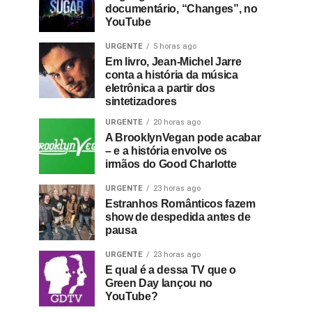
documentário, “Changes”, no
YouTube
URGENTE
5 horas ago
Em livro, Jean-Michel Jarre
conta a história da música
eletrônica a partir dos
sintetizadores
URGENTE
20 horas ago
A BrooklynVegan pode acabar
– e a história envolve os
irmãos do Good Charlotte
URGENTE
23 horas ago
Estranhos Românticos fazem
show de despedida antes de
pausa
URGENTE
23 horas ago
E qual é a dessa TV que o
Green Day lançou no
YouTube?