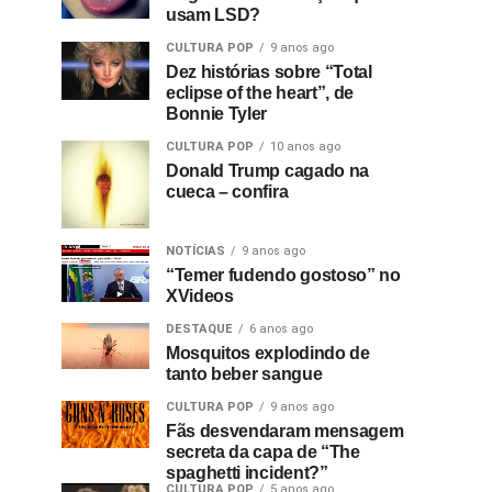
usam LSD?
CULTURA POP
9 anos ago
Dez histórias sobre “Total
eclipse of the heart”, de
Bonnie Tyler
CULTURA POP
10 anos ago
Donald Trump cagado na
cueca – confira
NOTÍCIAS
9 anos ago
“Temer fudendo gostoso” no
XVideos
DESTAQUE
6 anos ago
Mosquitos explodindo de
tanto beber sangue
CULTURA POP
9 anos ago
Fãs desvendaram mensagem
secreta da capa de “The
spaghetti incident?”
CULTURA POP
5 anos ago