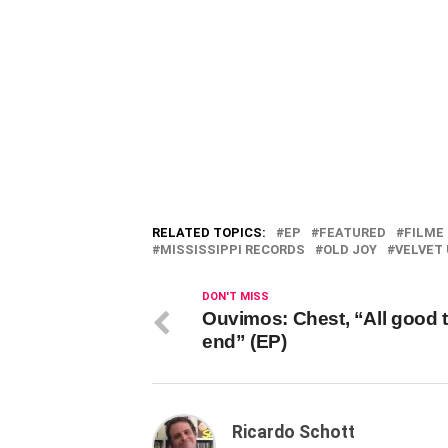
RELATED TOPICS:
EP
FEATURED
FILME
MISSISSIPPI RECORDS
OLD JOY
VELVET
DON'T MISS
Ouvimos: Chest, “All good 
end” (EP)
Ricardo Schott