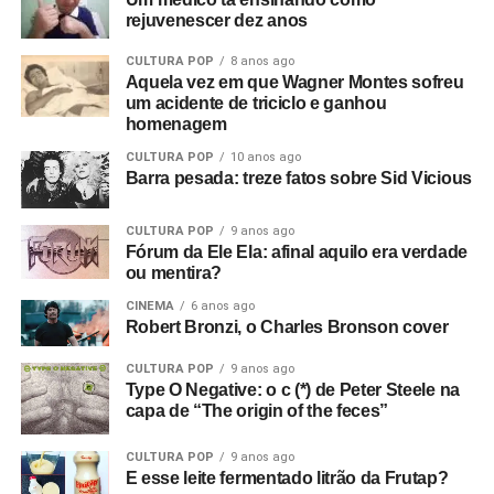
rejuvenescer dez anos
CULTURA POP
8 anos ago
Aquela vez em que Wagner Montes sofreu
um acidente de triciclo e ganhou
homenagem
CULTURA POP
10 anos ago
Barra pesada: treze fatos sobre Sid Vicious
CULTURA POP
9 anos ago
Fórum da Ele Ela: afinal aquilo era verdade
ou mentira?
CINEMA
6 anos ago
Robert Bronzi, o Charles Bronson cover
CULTURA POP
9 anos ago
Type O Negative: o c (*) de Peter Steele na
capa de “The origin of the feces”
CULTURA POP
9 anos ago
E esse leite fermentado litrão da Frutap?