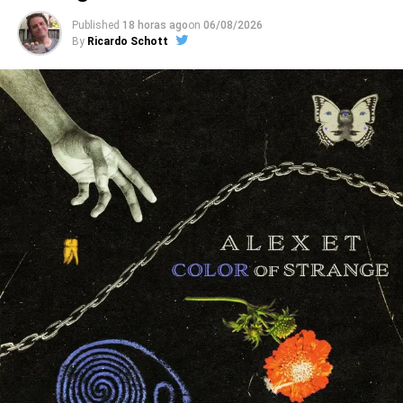
próprias reforma caseiras, ou as dos vizinhos.
Published
18 horas ago
on
06/08/2026
By
Ricardo Schott
Com recordações de city pop, soft rock, música de
elevador, karaokês e cenas de filmes com gente cantando
sozinha acompanhada de um synth, o Pianocoquetel é
uma festa pop sarcástica, que segue com a new-bossa de
Silêncio constrangedor,
o soul lento de
Olha só
(que fala
do esforço para ser visto vivo “nesse velho funeral” cheio
de valores cagados e tempos desperdiçados), o samba-
lounge mágico de
Ano inteiro
(essa, soando como uma
suposta parceria entre Arnaldo Baptista e Guilherme
Arantes) e a valsa tóxica de
Taekwondo
.
Ouvimos
: ttoró –
Isca
(EP)
Nessa base, o Pianocoquetel acaba lembrando bandas
como Sparks, que unem melodias contemplativas e
observações ferinas, como no tédio mortal de
Vai levar
um tempo pra voltar
e na blues ballad de elevador