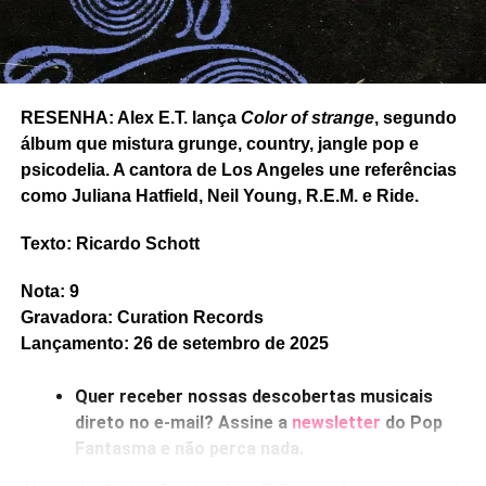
Castelo de roupas pelo chão
. Mas
Que coisa
ainda tem a
impagável
São Longuinho e os três pulinhos
, rock
lascado à moda de Ty Segall – embora as mudanças de
tom no refrão sejam caprichadas. E o rock solar e
RESENHA: Alex E.T. lança
Color of strange
, segundo
setentista de
Baixa manutenção
, com Viridiana dividindo
álbum que mistura grunge, country, jangle pop e
os vocais. Tudo montado com muito cuidado nas
psicodelia. A cantora de Los Angeles une referências
melodias.
como Juliana Hatfield, Neil Young, R.E.M. e Ride.
Gostou do texto? Seu apoio mantém o Pop
Texto: Ricardo Schott
Fantasma funcionando todo dia.
Apoie aqui.
E se ainda não assinou, dá tempo:
assine a
Nota: 9
newsletter
e receba nossos posts direto no e-
Gravadora: Curation Records
mail.
Lançamento: 26 de setembro de 2025
Quer receber nossas descobertas musicais
direto no e-mail? Assine a
newsletter
do Pop
Fantasma e não perca nada.