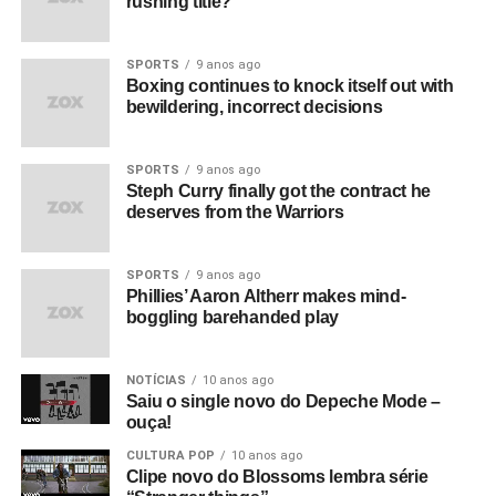
rushing title?
SPORTS
9 anos ago
Boxing continues to knock itself out with
bewildering, incorrect decisions
SPORTS
9 anos ago
Steph Curry finally got the contract he
deserves from the Warriors
SPORTS
9 anos ago
Phillies’ Aaron Altherr makes mind-
boggling barehanded play
NOTÍCIAS
10 anos ago
Saiu o single novo do Depeche Mode –
ouça!
CULTURA POP
10 anos ago
Clipe novo do Blossoms lembra série