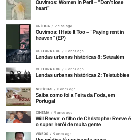
Ouvimos: Women In Peril – “Don’t lose
heart”
CRÍTICA
2 dias ago
Ouvimos: I Hate It Too – “Paying rent in
heaven” (EP)
CULTURA POP
6 anos ago
Lendas urbanas históricas 8: Setealém
CULTURA POP
6 anos ago
Lendas urbanas históricas 2: Teletubbies
NOTÍCIAS
8 anos ago
Saiba como foi a Feira da Foda, em
Portugal
CINEMA
9 anos ago
Will Reeve: o filho de Christopher Reeve é
o super-herói de muita gente
VIDEOS
9 anos ago
Um médico tá ensinando como