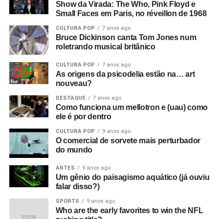
Show da Virada: The Who, Pink Floyd e
Small Faces em Paris, no réveillon de 1968
CULTURA POP
7 anos ago
Bruce Dickinson canta Tom Jones num
roletrando musical britânico
CULTURA POP
7 anos ago
As origens da psicodelia estão na… art
nouveau?
DESTAQUE
7 anos ago
Como funciona um mellotron e (uau) como
ele é por dentro
CULTURA POP
9 anos ago
O comercial de sorvete mais perturbador
do mundo
ARTES
9 anos ago
Um gênio do paisagismo aquático (já ouviu
falar disso?)
SPORTS
9 anos ago
Who are the early favorites to win the NFL