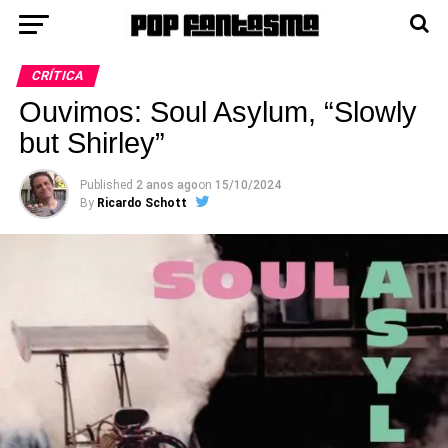
CRÍTICA
Ouvimos: Soul Asylum, “Slowly
but Shirley”
Published
2 anos ago
on
15/10/2024
By
Ricardo Schott