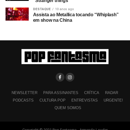
“Stranger things”
DESTAQUE
10 anos ago
Assista ao Metallica tocando “Whiplash”
em show na China
NEWSLETTER
PARA ASSINANTES
CRÍTICA
RADAR
PODCASTS
CULTURA POP
ENTREVISTAS
URGENTE!
QUEM SOMOS
Copyright © 2021 Pop Fantasma - Armando Louder