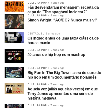
CULTURA POP
9 anos ago
Fãs desvendaram mensagem secreta da
capa de “The spaghetti incident?”
CULTURA POP
5 anos ago
Simon Wright: “AC/DC? Nunca mais vi”
DESTAQUE
5 anos ago
Os ingredientes de uma faixa clássica de
house music
CULTURA POP
6 anos ago
40 anos de hip hop num mashup
CULTURA POP
6 anos ago
Big Fun In The Big Town: a era de ouro do
hip hop em um documentário holandês
CULTURA POP
7 anos ago
Aquela vez (aliás aquelas vezes) em que
Terry Jones apresentou uma série de
história medieval
CULTURA POP
7 anos ago