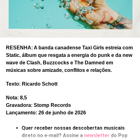
RESENHA: A banda canadense Taxi Girls estreia com
RELATED TOPICS:
ELASTICA
FEATURED
HUSKER DU
Static, álbum que resgata a energia do punk e da new
MINNEAPOLIS
PRINCE
REPLACEMENTS
ROLLING STONES
SLOWLY BUT SHIRLEY
SOUL ASYLUM
wave de Clash, Buzzcocks e The Damned em
VERUCA SALT
músicas sobre amizade, conflitos e relações.
UP NEXT
Texto: Ricardo Schott
Ouvimos: Sweet, “Full circle”
DON'T MISS
Nota: 8,5
Ouvimos: Terrorvision, “We are not robots”
Gravadora: Stomp Records
Lançamento: 26 de junho de 2026
Ricardo Schott
Quer receber nossas descobertas musicais
direto no e-mail? Assine a
newsletter
do Pop