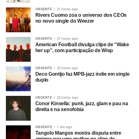
entre Kurt Cobain e Suzanne Vega, com uma letra que
fala de estranhas presenças opressoras e memórias
URGENTE
21 horas ago
Rivers Cuomo zoa o universo dos CEOs
tristes. No final,
Happiness is a place
soa como uma
no novo single do Weezer
oração lisérgica, um som com clima bem mais próximo do
britpop e de bandas como Ride.
URGENTE
21 horas ago
American Football divulga clipe de “Wake
Gostou do texto? Seu apoio mantém o Pop
her up”, com participação de Wisp
Fantasma funcionando todo dia.
Apoie aqui.
E se ainda não assinou, dá tempo:
assine a
URGENTE
22 horas ago
newsletter
e receba nossos posts direto no e-
Deco Gontijo faz MPB-jazz indie em single
mail.
duplo
URGENTE
22 horas ago
Conor Kinsella: punk, jazz, glam e pau na
direita e na xenofobia
URGENTE
1 dia ago
Tangolo Mangos mostra disputa entre
amigos por uma mulher no clipe de