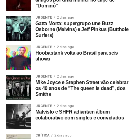
“Dominó”
URGENTE
2 dias ago
Gatta Morta: supergrupo une Buzz
Osborne (Melvins) e Jeff Pinkus (Butthole
Surfers)
URGENTE
2 dias ago
Hoobastank volta ao Brasil para seis
shows
URGENTE
2 dias ago
Mike Joyce e Stephen Street vão celebrar
os 40 anos de “The queen is dead”, dos
Smiths
URGENTE
2 dias ago
Malvisto e SHFR adiantam álbum
colaborativo com singles e convidados
CRÍTICA
2 dias ago