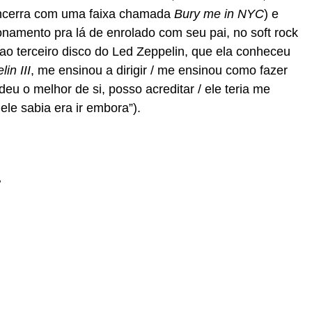
encerra com uma faixa chamada
Bury me in NYC
) e
onamento pra lá de enrolado com seu pai, no soft rock
a ao terceiro disco do Led Zeppelin, que ela conheceu
in III
, me ensinou a dirigir / me ensinou como fazer
deu o melhor de si, posso acreditar / ele teria me
le sabia era ir embora”).
.