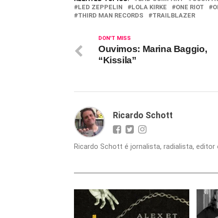
LED ZEPPELIN
LOLA KIRKE
ONE RIOT
O
THIRD MAN RECORDS
TRAILBLAZER
DON'T MISS
Ouvimos: Marina Baggio,
“Kissila”
Ricardo Schott
Ricardo Schott é jornalista, radialista, edit