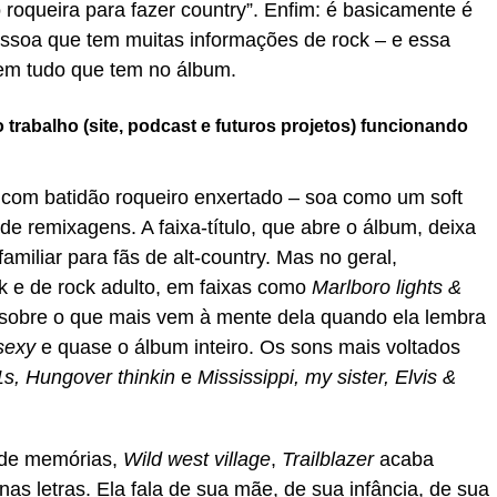
o roqueira para fazer country”. Enfim: é basicamente é
essoa que tem muitas informações de rock – e essa
em tudo que tem no álbum.
trabalho (site, podcast e futuros projetos) funcionando
y com batidão roqueiro enxertado – soa como um soft
de remixagens. A faixa-título, que abre o álbum, deixa
amiliar para fãs de alt-country. Mas no geral,
k e de rock adulto, em faixas como
Marlboro lights &
a sobre o que mais vem à mente dela quando ela lembra
sexy
e quase o álbum inteiro. Os sons mais voltados
s, Hungover thinkin
e
Mississippi, my sister, Elvis &
 de memórias,
Wild west village
,
Trailblazer
acaba
s letras. Ela fala de sua mãe, de sua infância, de sua