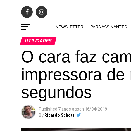
NEWSLETTER
PARA ASSINANTES
UTILIDADES
O cara faz ca
impressora de
segundos
Published
7 anos ago
on
16/04/2019
By
Ricardo Schott