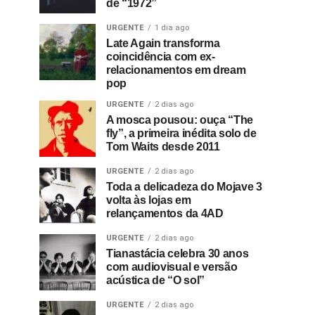
de “1972”
URGENTE
1 dia ago
Late Again transforma
coincidência com ex-
relacionamentos em dream
pop
URGENTE
2 dias ago
A mosca pousou: ouça “The
fly”, a primeira inédita solo de
Tom Waits desde 2011
URGENTE
2 dias ago
Toda a delicadeza do Mojave 3
volta às lojas em
relançamentos da 4AD
URGENTE
2 dias ago
Tianastácia celebra 30 anos
com audiovisual e versão
acústica de “O sol”
URGENTE
2 dias ago