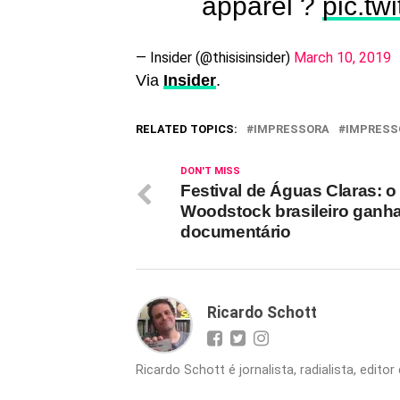
apparel ?
pic.tw
— Insider (@thisisinsider)
March 10, 2019
Via
Insider
.
RELATED TOPICS:
IMPRESSORA
IMPRESS
DON'T MISS
Festival de Águas Claras: o
Woodstock brasileiro ganh
documentário
Ricardo Schott
Ricardo Schott é jornalista, radialista, edit