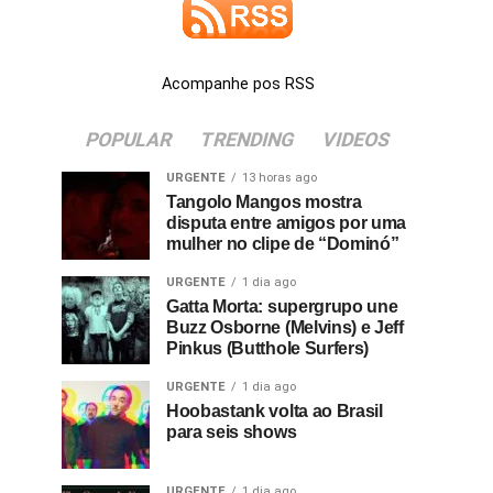
Acompanhe pos RSS
POPULAR
TRENDING
VIDEOS
URGENTE
13 horas ago
Tangolo Mangos mostra
disputa entre amigos por uma
mulher no clipe de “Dominó”
URGENTE
1 dia ago
Gatta Morta: supergrupo une
Buzz Osborne (Melvins) e Jeff
Pinkus (Butthole Surfers)
URGENTE
1 dia ago
Hoobastank volta ao Brasil
para seis shows
URGENTE
1 dia ago