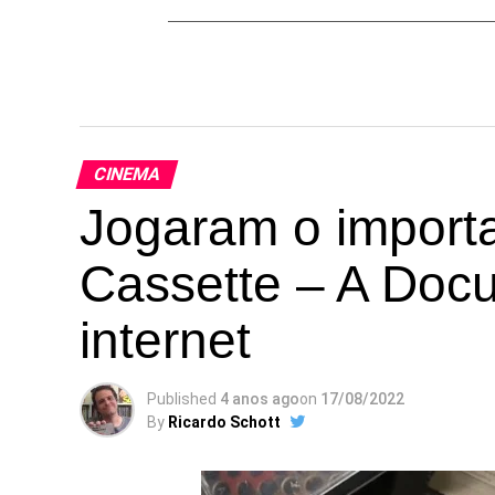
CINEMA
Jogaram o importa
Cassette – A Doc
internet
Published
4 anos ago
on
17/08/2022
By
Ricardo Schott