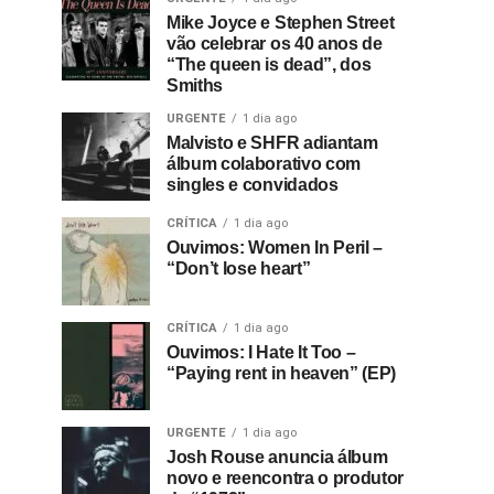
Mike Joyce e Stephen Street
vão celebrar os 40 anos de
“The queen is dead”, dos
Smiths
URGENTE
1 dia ago
Malvisto e SHFR adiantam
álbum colaborativo com
singles e convidados
CRÍTICA
1 dia ago
Ouvimos: Women In Peril –
“Don’t lose heart”
CRÍTICA
1 dia ago
Ouvimos: I Hate It Too –
“Paying rent in heaven” (EP)
URGENTE
1 dia ago
Josh Rouse anuncia álbum
novo e reencontra o produtor