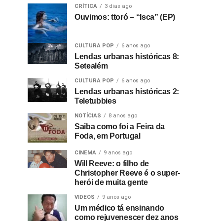
CRÍTICA
3 dias ago
Ouvimos: ttoró – “Isca” (EP)
CULTURA POP
6 anos ago
Lendas urbanas históricas 8:
Setealém
CULTURA POP
6 anos ago
Lendas urbanas históricas 2:
Teletubbies
NOTÍCIAS
8 anos ago
Saiba como foi a Feira da
Foda, em Portugal
CINEMA
9 anos ago
Will Reeve: o filho de
Christopher Reeve é o super-
herói de muita gente
VIDEOS
9 anos ago
Um médico tá ensinando
como rejuvenescer dez anos