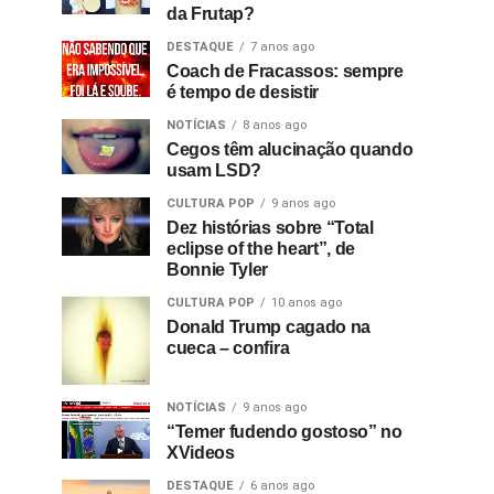
da Frutap?
DESTAQUE
7 anos ago
Coach de Fracassos: sempre
é tempo de desistir
NOTÍCIAS
8 anos ago
Cegos têm alucinação quando
usam LSD?
CULTURA POP
9 anos ago
Dez histórias sobre “Total
eclipse of the heart”, de
Bonnie Tyler
CULTURA POP
10 anos ago
Donald Trump cagado na
cueca – confira
NOTÍCIAS
9 anos ago
“Temer fudendo gostoso” no
XVideos
DESTAQUE
6 anos ago