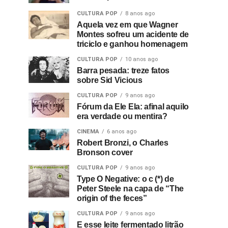
CULTURA POP
8 anos ago
Aquela vez em que Wagner
Montes sofreu um acidente de
triciclo e ganhou homenagem
CULTURA POP
10 anos ago
Barra pesada: treze fatos
sobre Sid Vicious
CULTURA POP
9 anos ago
Fórum da Ele Ela: afinal aquilo
era verdade ou mentira?
CINEMA
6 anos ago
Robert Bronzi, o Charles
Bronson cover
CULTURA POP
9 anos ago
Type O Negative: o c (*) de
Peter Steele na capa de “The
origin of the feces”
CULTURA POP
9 anos ago
E esse leite fermentado litrão