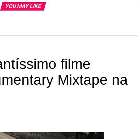
YOU MAY LIKE
ntíssimo filme
umentary Mixtape na