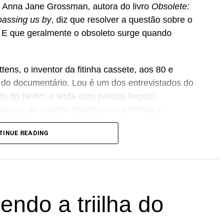
a Anna Jane Grossman, autora do livro
Obsolete:
passing us by
, diz que resolver a questão sobre o
. E que geralmente o obsoleto surge quando
ns, o inventor da fitinha cassete, aos 80 e
do documentário. Lou é um dos entrevistados do
da do jardim e anda com passos largos),
época de quando trabalhava na Philips e
m antigos amigos do trabalho. Lou espanta-se com
TINUE READING
ente saído de moda, mas é um tanto sarcástico
inhas. “Quando seu tempo acabou, é hora de
, brinca.
de lá, está no YouTube (com legendas automáticas).
ndo a triilha do
róprio criador das fitas, a participação de vários
 de produção cara e os LPs mais ainda, o K7