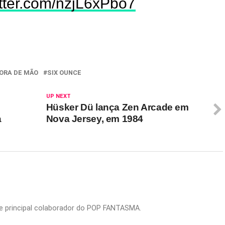
itter.com/nzjL6xPbo7
ORA DE MÃO
SIX OUNCE
UP NEXT
Hüsker Dü lança Zen Arcade em
a
Nova Jersey, em 1984
or e principal colaborador do POP FANTASMA.