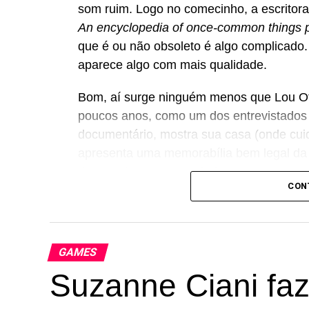
som ruim. Logo no comecinho, a escritor
An encyclopedia of once-common things 
que é ou não obsoleto é algo complicado
aparece algo com mais qualidade.
Bom, aí surge ninguém menos que Lou Otte
poucos anos, como um dos entrevistados 
documentário, mostra sua casa (onde cui
apresenta uma memorabília bem legal da 
desenvolveu o K7, e ainda reencontra co
CON
o fato de sua invenção nunca ter exatam
quando fala da qualidade de som das fit
desaparecer. Não acredito em eternidade”
GAMES
A novidade é que
Cassette
, até tirarem 
Suzanne Ciani faze
Além de fãs e estudiosos do formato e do p
músicos ajuda a entender que, se o CD é