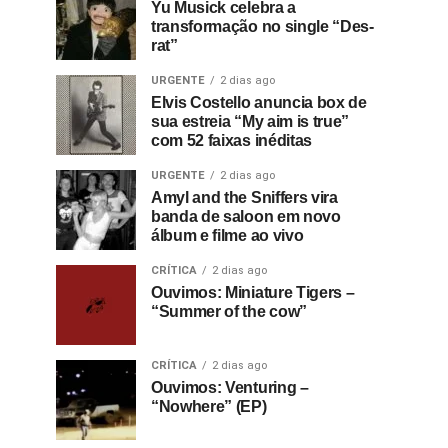
Yu Musick celebra a
transformação no single “Des-
rat”
URGENTE
2 dias ago
Elvis Costello anuncia box de
sua estreia “My aim is true”
com 52 faixas inéditas
URGENTE
2 dias ago
Amyl and the Sniffers vira
banda de saloon em novo
álbum e filme ao vivo
CRÍTICA
2 dias ago
Ouvimos: Miniature Tigers –
“Summer of the cow”
CRÍTICA
2 dias ago
Ouvimos: Venturing –
“Nowhere” (EP)