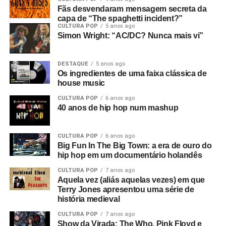
Fãs desvendaram mensagem secreta da
capa de “The spaghetti incident?”
CULTURA POP
5 anos ago
Simon Wright: “AC/DC? Nunca mais vi”
DESTAQUE
5 anos ago
Os ingredientes de uma faixa clássica de
house music
CULTURA POP
6 anos ago
40 anos de hip hop num mashup
CULTURA POP
6 anos ago
Big Fun In The Big Town: a era de ouro do
hip hop em um documentário holandês
CULTURA POP
7 anos ago
Aquela vez (aliás aquelas vezes) em que
Terry Jones apresentou uma série de
história medieval
CULTURA POP
7 anos ago
Show da Virada: The Who, Pink Floyd e