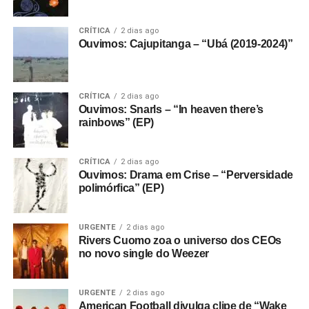
CRÍTICA
2 dias ago
Ouvimos: Cajupitanga – “Ubá (2019-2024)”
CRÍTICA
2 dias ago
Ouvimos: Snarls – “In heaven there’s
rainbows” (EP)
CRÍTICA
2 dias ago
Ouvimos: Drama em Crise – “Perversidade
polimórfica” (EP)
URGENTE
2 dias ago
Rivers Cuomo zoa o universo dos CEOs
no novo single do Weezer
URGENTE
2 dias ago
American Football divulga clipe de “Wake