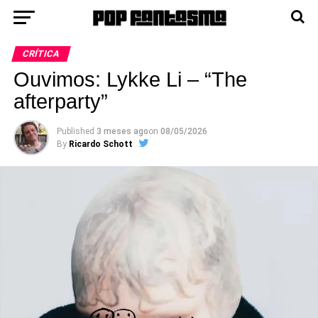
CRÍTICA
Ouvimos: Lykke Li – “The
afterparty”
Published
3 meses ago
on
08/05/2026
By
Ricardo Schott