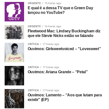
No meio da porradaria crusty, vale citar os vocais
URGENTE
15 horas ago
E se ainda não assinou, dá tempo:
assine a
E qual é a dessa TV que o Green Day
femininos (a vocalista é Helô Knup) e a preocupação da
newsletter
e receba nossos posts direto no e-
lançou no YouTube?
banda em fazer melodias bonitas e pesadas, e criar um
mail.
ambiente sonoro que permita que as letras sejam quase
100% entendidas sem encarte. Ouça hoje mesmo.
URGENTE
16 horas ago
Fleetwood Mac: Lindsey Buckingham diz
que ele Stevie Nicks estão se falando
Gostou do texto? Seu apoio mantém o Pop
Fantasma funcionando todo dia.
Apoie aqui.
CRÍTICA
17 horas ago
Ouvimos: Girlsweetvoiced – “Lovesweet”
E se ainda não assinou, dá tempo:
assine a
newsletter
e receba nossos posts direto no e-
mail.
CRÍTICA
17 horas ago
Ouvimos: Ariana Grande – “Petal”
CRÍTICA
17 horas ago
Ouvimos: Lamento – “Aos que lutam para
existir” (EP)