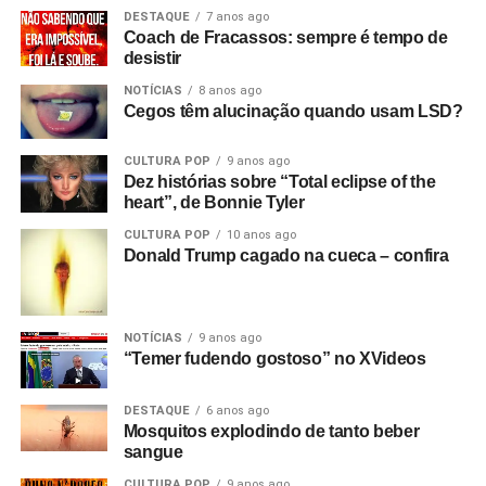
DESTAQUE
7 anos ago
Coach de Fracassos: sempre é tempo de
desistir
NOTÍCIAS
8 anos ago
Cegos têm alucinação quando usam LSD?
CULTURA POP
9 anos ago
Dez histórias sobre “Total eclipse of the
heart”, de Bonnie Tyler
CULTURA POP
10 anos ago
Donald Trump cagado na cueca – confira
NOTÍCIAS
9 anos ago
“Temer fudendo gostoso” no XVideos
DESTAQUE
6 anos ago
Mosquitos explodindo de tanto beber
sangue
CULTURA POP
9 anos ago