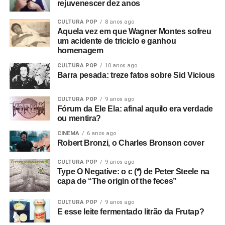
rejuvenescer dez anos
CULTURA POP
8 anos ago
Aquela vez em que Wagner Montes sofreu
um acidente de triciclo e ganhou
homenagem
CULTURA POP
10 anos ago
Barra pesada: treze fatos sobre Sid Vicious
CULTURA POP
9 anos ago
Fórum da Ele Ela: afinal aquilo era verdade
ou mentira?
CINEMA
6 anos ago
Robert Bronzi, o Charles Bronson cover
CULTURA POP
9 anos ago
Type O Negative: o c (*) de Peter Steele na
capa de “The origin of the feces”
CULTURA POP
9 anos ago
E esse leite fermentado litrão da Frutap?