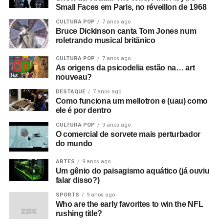
Small Faces em Paris, no réveillon de 1968
CULTURA POP
7 anos ago
Bruce Dickinson canta Tom Jones num
roletrando musical britânico
CULTURA POP
7 anos ago
As origens da psicodelia estão na… art
nouveau?
DESTAQUE
7 anos ago
Como funciona um mellotron e (uau) como
ele é por dentro
CULTURA POP
9 anos ago
O comercial de sorvete mais perturbador
do mundo
ARTES
9 anos ago
Um gênio do paisagismo aquático (já ouviu
falar disso?)
SPORTS
9 anos ago
Who are the early favorites to win the NFL
rushing title?