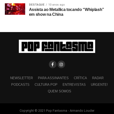
DESTAQUE
10 anos ago
Assista ao Metallica tocando “Whiplash”
em show na China
NEWSLETTER
PARA ASSINANTES
CRÍTICA
RADAR
PODCASTS
CULTURA POP
ENTREVISTAS
URGENTE!
QUEM SOMOS
Copyright © 2021 Pop Fantasma - Armando Louder