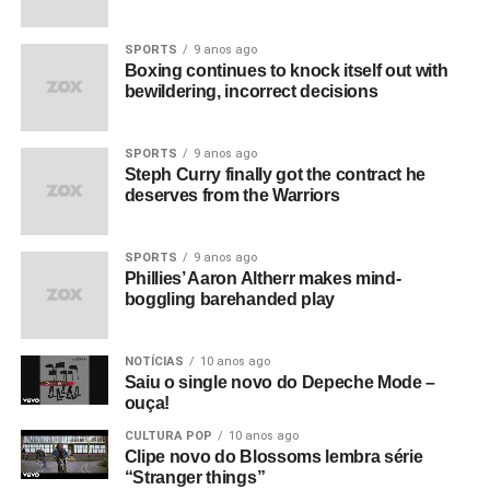
SPORTS
9 anos ago
Boxing continues to knock itself out with
bewildering, incorrect decisions
SPORTS
9 anos ago
Steph Curry finally got the contract he
deserves from the Warriors
SPORTS
9 anos ago
Phillies’ Aaron Altherr makes mind-
boggling barehanded play
NOTÍCIAS
10 anos ago
Saiu o single novo do Depeche Mode –
ouça!
CULTURA POP
10 anos ago
Clipe novo do Blossoms lembra série
“Stranger things”