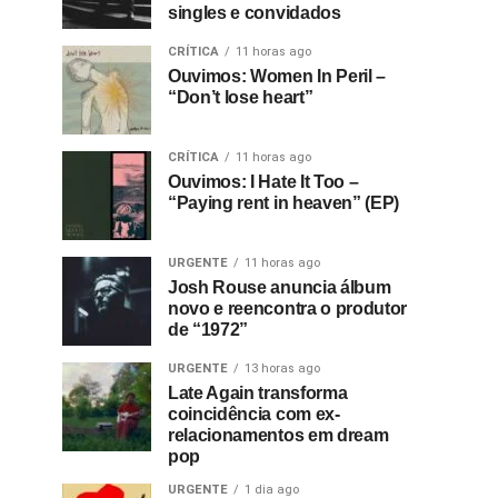
singles e convidados
CRÍTICA
11 horas ago
Ouvimos: Women In Peril –
“Don’t lose heart”
CRÍTICA
11 horas ago
Ouvimos: I Hate It Too –
“Paying rent in heaven” (EP)
URGENTE
11 horas ago
Josh Rouse anuncia álbum
novo e reencontra o produtor
de “1972”
URGENTE
13 horas ago
Late Again transforma
coincidência com ex-
relacionamentos em dream
pop
URGENTE
1 dia ago