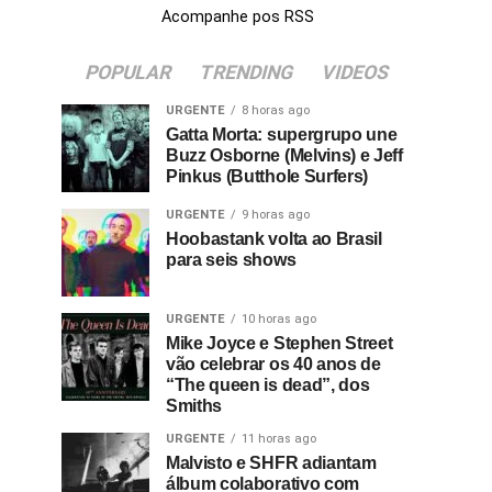
Acompanhe pos RSS
POPULAR
TRENDING
VIDEOS
URGENTE
8 horas ago
Gatta Morta: supergrupo une
Buzz Osborne (Melvins) e Jeff
Pinkus (Butthole Surfers)
URGENTE
9 horas ago
Hoobastank volta ao Brasil
para seis shows
URGENTE
10 horas ago
Mike Joyce e Stephen Street
vão celebrar os 40 anos de
“The queen is dead”, dos
Smiths
URGENTE
11 horas ago
Malvisto e SHFR adiantam
álbum colaborativo com