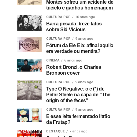
Montes sofreu um acidente de
triciclo e ganhou homenagem
CULTURA POP
10 anos ago
Barra pesada: treze fatos
sobre Sid Vicious
CULTURA POP
9 anos ago
Fórum da Ele Ela: afinal aquilo
era verdade ou mentira?
CINEMA
6 anos ago
Robert Bronzi, o Charles
Bronson cover
CULTURA POP
9 anos ago
Type O Negative: o c (*) de
Peter Steele na capa de “The
origin of the feces”
CULTURA POP
9 anos ago
E esse leite fermentado litrão
da Frutap?
DESTAQUE
7 anos ago