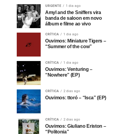
URGENTE
1 dia ago
Amyl and the Sniffers vira
banda de saloon em novo
álbum e filme ao vivo
CRÍTICA
1 dia ago
Ouvimos: Miniature Tigers –
“Summer of the cow”
CRÍTICA
1 dia ago
Ouvimos: Venturing –
“Nowhere” (EP)
CRÍTICA
2 dias ago
Ouvimos: ttoró – “Isca” (EP)
CRÍTICA
2 dias ago
Ouvimos: Giuliano Eriston –
“Politonia”