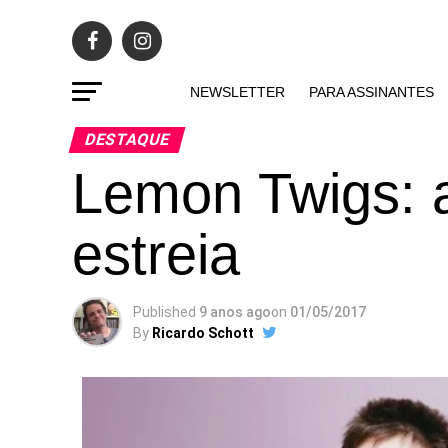
NEWSLETTER
PARA ASSINANTES
DESTAQUE
Lemon Twigs: a
estreia
Published
9 anos ago
on
01/05/2017
By
Ricardo Schott