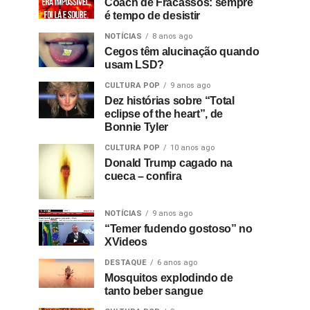
Coach de Fracassos: sempre
é tempo de desistir
NOTÍCIAS
8 anos ago
Cegos têm alucinação quando
usam LSD?
CULTURA POP
9 anos ago
Dez histórias sobre “Total
eclipse of the heart”, de
Bonnie Tyler
CULTURA POP
10 anos ago
Donald Trump cagado na
cueca – confira
NOTÍCIAS
9 anos ago
“Temer fudendo gostoso” no
XVideos
DESTAQUE
6 anos ago
Mosquitos explodindo de
tanto beber sangue