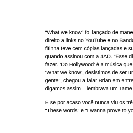
“What we know” foi lançado de mane
direito a links no YouTube e no Ban
fitinha teve cem cópias lançadas e 
quando assinou com a 4AD. “Esse d
fazer. ‘Do Hollywood’ é a música qu
‘What we know’, desistimos de ser u
gente”, chegou a falar Brian em entr
digamos assim – lembrava um Tame 
E se por acaso você nunca viu os três
“These words” e “I wanna prove to yo