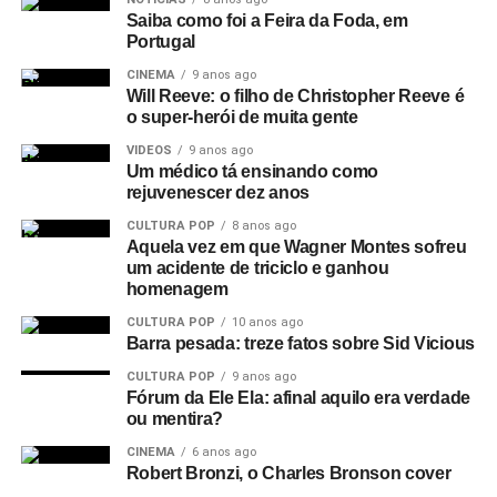
Saiba como foi a Feira da Foda, em
Portugal
CINEMA
9 anos ago
Will Reeve: o filho de Christopher Reeve é
o super-herói de muita gente
VIDEOS
9 anos ago
Um médico tá ensinando como
rejuvenescer dez anos
CULTURA POP
8 anos ago
Aquela vez em que Wagner Montes sofreu
um acidente de triciclo e ganhou
homenagem
CULTURA POP
10 anos ago
Barra pesada: treze fatos sobre Sid Vicious
CULTURA POP
9 anos ago
Fórum da Ele Ela: afinal aquilo era verdade
ou mentira?
CINEMA
6 anos ago
Robert Bronzi, o Charles Bronson cover