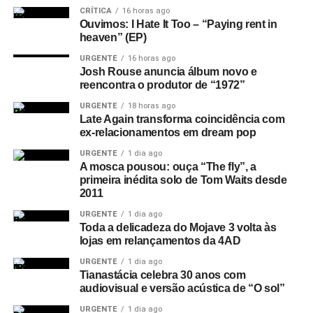
diz: “luzes prateadas dançando ao redor do seu rosto /
CRÍTICA
16 horas ago
não consigo acompanhar o ritmo”) e no dream pop
Ouvimos: I Hate It Too – “Paying rent in
tranquilo de
Dreamer
. Já a faixa-título é quase hi-NRG,
heaven” (EP)
dançante, com início eletronificado e synthpopizado, só
URGENTE
16 horas ago
que tudo bastante sonhador e psicodélico – encerrando
Josh Rouse anuncia álbum novo e
reencontra o produtor de “1972”
com uma rajada de microfonia daquelas.
URGENTE
18 horas ago
Uma ouvida com atenção no Just Mustard revela que o
Late Again transforma coincidência com
ex-relacionamentos em dream pop
som deles tem bastante a ver com uma certa onda que
tomou conta do rock inglês e norte-americano nos anos
URGENTE
1 dia ago
1980. Foi quando de uma hora para outra começaram a
A mosca pousou: ouça “The fly”, a
primeira inédita solo de Tom Waits desde
falar em neo-psicodelia e várias bandas apareciam
2011
unindo climas pós-punk a vibrações bem sixties – bandas
URGENTE
1 dia ago
como Primal Scream, The Pastels e até mesmo o Jesus
Toda a delicadeza do Mojave 3 volta às
and Mary Chain tinham a ver com isso.
lojas em relançamentos da 4AD
URGENTE
1 dia ago
Essa onda surge no clima enevoado, quase como se
Tianastácia celebra 30 anos com
você tivesse dificuldade para enxergar na neblina, de
audiovisual e versão acústica de “O sol”
Somewhere
. Também está no drone, que chega a lembrar
URGENTE
1 dia ago