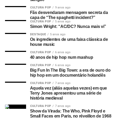
CULTURA POP
9 anos ago
Fãs desvendaram mensagem secreta da
capa de “The spaghetti incident?”
CULTURA POP
5 anos ago
Simon Wright: “AC/DC? Nunca mais vi”
DESTAQUE
5 anos ago
Os ingredientes de uma faixa clássica de
house music
CULTURA POP
6 anos ago
40 anos de hip hop num mashup
CULTURA POP
6 anos ago
Big Fun In The Big Town: a era de ouro do
hip hop em um documentário holandês
CULTURA POP
7 anos ago
Aquela vez (aliás aquelas vezes) em que
Terry Jones apresentou uma série de
história medieval
CULTURA POP
7 anos ago
Show da Virada: The Who, Pink Floyd e
Small Faces em Paris, no réveillon de 1968