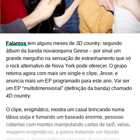
Falamos
tem alguns meses de
3D country
, segundo
álbum da banda novaiorquina Geese – por sinal um
grande mergulho na sensação de estranhamento que só
o rock alternativo de Nova York pode oferecer. O grupo
retorna agora com mais um single e clipe,
Jesse
, e
anuncia mais um EP programado para este ano. Vai ser
um EP “multidimensional” (definição da banda) chamado
4D country
.
O clipe, enigmático, mostra um casal brincando numa
tábua ouija e fumando um baseado enorme, pessoas
cobertas com mantos manipulando cartas de tarô, velas,
imagens enigmáticas, a galera bebendo um líquido
estranho e de procedência ignorada. É nesse clima