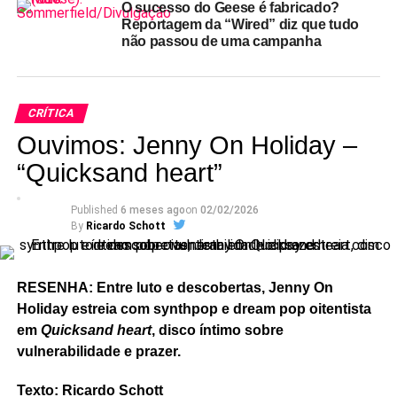
O sucesso do Geese é fabricado?
Reportagem da “Wired” diz que tudo
não passou de uma campanha
CRÍTICA
Ouvimos: Jenny On Holiday –
“Quicksand heart”
Published
6 meses ago
on
02/02/2026
By
Ricardo Schott
RESENHA: Entre luto e descobertas, Jenny On
Holiday estreia com synthpop e dream pop oitentista
em
Quicksand heart
, disco íntimo sobre
vulnerabilidade e prazer.
Texto: Ricardo Schott