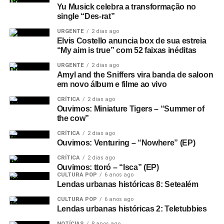
uma orquestra se aquecendo, que toma conta de
The
Yu Musick celebra a transformação no
steps
. Por outro lado,
We were just here
é inteirinho
single “Des-rat”
baseado numa espécie de som de ferro rangendo, que
URGENTE
2 dias ago
aparece em várias faixas, e ganha mais espaço em
Out of
Elvis Costello anuncia box de sua estreia
heaven
, a última faixa. Um lado pós-punk também vai
“My aim is true” com 52 faixas inéditas
surgindo em canções como
Dandelion
e
That I might not
URGENTE
2 dias ago
see
. Essas faces, juntas e equilibradas, formam o clima
Amyl and the Sniffers vira banda de saloon
em novo álbum e filme ao vivo
sonoro de uma das bandas mais legais da atualidade.
CRÍTICA
2 dias ago
Ouvimos: Miniature Tigers – “Summer of
Gostou do texto? Seu apoio mantém o Pop
the cow”
Fantasma funcionando todo dia.
Apoie aqui.
CRÍTICA
2 dias ago
E se ainda não assinou, dá tempo:
assine a
Ouvimos: Venturing – “Nowhere” (EP)
newsletter
e receba nossos posts direto no e-
CRÍTICA
2 dias ago
mail.
Ouvimos: ttoró – “Isca” (EP)
CULTURA POP
6 anos ago
Lendas urbanas históricas 8: Setealém
CULTURA POP
6 anos ago
Lendas urbanas históricas 2: Teletubbies
NOTÍCIAS
8 anos ago