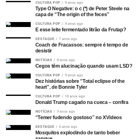
CULTURA POP
9 anos ago
Type O Negative: o c (*) de Peter Steele na
capa de “The origin of the feces”
CULTURA POP
9 anos ago
E esse leite fermentado litrão da Frutap?
DESTAQUE
7 anos ago
Coach de Fracassos: sempre é tempo de
desistir
NOTÍCIAS
8 anos ago
Cegos têm alucinação quando usam LSD?
CULTURA POP
9 anos ago
Dez histórias sobre “Total eclipse of the
heart”, de Bonnie Tyler
CULTURA POP
10 anos ago
Donald Trump cagado na cueca – confira
NOTÍCIAS
9 anos ago
“Temer fudendo gostoso” no XVideos
DESTAQUE
6 anos ago
Mosquitos explodindo de tanto beber
sangue