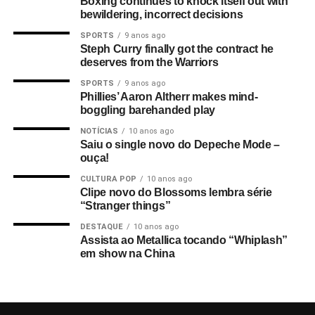
Boxing continues to knock itself out with
bewildering, incorrect decisions
SPORTS
9 anos ago
Steph Curry finally got the contract he
deserves from the Warriors
SPORTS
9 anos ago
Phillies’ Aaron Altherr makes mind-
boggling barehanded play
NOTÍCIAS
10 anos ago
Saiu o single novo do Depeche Mode –
ouça!
CULTURA POP
10 anos ago
Clipe novo do Blossoms lembra série
“Stranger things”
DESTAQUE
10 anos ago
Assista ao Metallica tocando “Whiplash”
em show na China