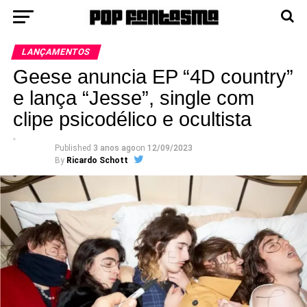
LANÇAMENTOS
Geese anuncia EP “4D country”
e lança “Jesse”, single com
clipe psicodélico e ocultista
Published
3 anos ago
on
12/09/2023
By
Ricardo Schott