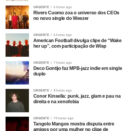
1970, mas ainda apenas usando uma foto do cantor, sem
URGENTE
6 horas ago
desenhos.
Rivers Cuomo zoa o universo dos CEOs
no novo single do Weezer
Confira o bate-papo aí.
Via
Pin-Up Files.
URGENTE
6 horas ago
RELATED TOPICS:
ALBERTO VARGAS
CANDY-O
PIN-UPS
American Football divulga clipe de “Wake
THE CARS
VARGA GIRL
her up”, com participação de Wisp
UP NEXT
Legião Urbana: jogaram no YouTube o K7 da
URGENTE
7 horas ago
entrevista de divulgação do disco Dois
Deco Gontijo faz MPB-jazz indie em single
duplo
DON'T MISS
No Pussyfooting, de Robert Fripp e Brian Eno
URGENTE
8 horas ago
Conor Kinsella: punk, jazz, glam e pau na
direita e na xenofobia
Ricardo Schott
URGENTE
19 horas ago
Ricardo Schott é jornalista, radialista, editor e principal
Tangolo Mangos mostra disputa entre
colaborador do POP FANTASMA.
amigos por uma mulher no clipe de