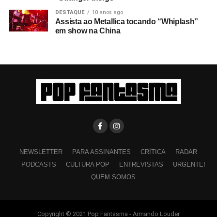
DESTAQUE
10 anos ago
Assista ao Metallica tocando “Whiplash”
em show na China
NEWSLETTER
PARA ASSINANTES
CRÍTICA
RADAR
PODCASTS
CULTURA POP
ENTREVISTAS
URGENTE!
QUEM SOMOS
Copyright © 2021 Pop Fantasma - Armando Louder