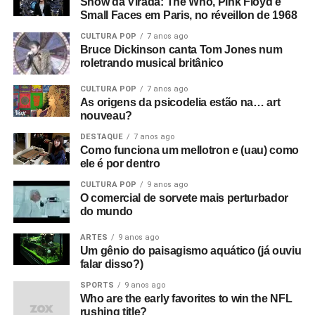
Show da Virada: The Who, Pink Floyd e
Small Faces em Paris, no réveillon de 1968
CULTURA POP
7 anos ago
Bruce Dickinson canta Tom Jones num
roletrando musical britânico
CULTURA POP
7 anos ago
As origens da psicodelia estão na… art
nouveau?
DESTAQUE
7 anos ago
Como funciona um mellotron e (uau) como
ele é por dentro
CULTURA POP
9 anos ago
O comercial de sorvete mais perturbador
do mundo
ARTES
9 anos ago
Um gênio do paisagismo aquático (já ouviu
falar disso?)
SPORTS
9 anos ago
Who are the early favorites to win the NFL
rushing title?