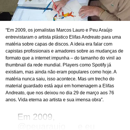
— Chris Shaw
(@ChrisShawEditor)
“Em 2009, os jornalistas Marcos Lauro e Peu Araújo
April 10, 2017
entrevistaram o artista plástico Elifas Andreato para uma
matéria sobre capas de discos. A ideia era falar com
capistas profissionais e amadores sobre as mudanças de
No vídeo abaixo, o próprio Robinson conta um pouco da
formato que a internet impunha – do tamanho do vinil ao
história da capa de
Candy-O
. A banda queria “algo meio
thumbnail da rede mundial. Players como Spotify já
pin-up” em
Candy-O
, mas não sabia que Vargas ainda
existiam, mas ainda não eram populares como hoje. A
estava vivo. O batera do Cars foi visitá-lo e viu Vargas
matéria nunca saiu, isso acontece. Mas um trecho do
desenhando enquanto fumava e bebia café
material guardado está aqui em homenagem a Elifas
compulsivamente. Para que ele fizesse os desenhos, a
Andreato, que nos deixou no dia 29 de março aos 76
banda encomendou uma série de fotos em que uma
anos. Vida eterna ao artista e sua imensa obra”.
modelo apareceria deitada sobre o capô de uma Ferrari
1972, numa venda de carros em Beverly Hills.
Em 2009,
@peuaraujo__
e eu