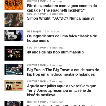
CULTURA POP
9 anos ago
Fãs desvendaram mensagem secreta da
capa de “The spaghetti incident?”
CULTURA POP
5 anos ago
Simon Wright: “AC/DC? Nunca mais vi”
DESTAQUE
5 anos ago
Os ingredientes de uma faixa clássica de
house music
CULTURA POP
6 anos ago
40 anos de hip hop num mashup
CULTURA POP
6 anos ago
Big Fun In The Big Town: a era de ouro do
hip hop em um documentário holandês
CULTURA POP
7 anos ago
Aquela vez (aliás aquelas vezes) em que
Terry Jones apresentou uma série de
história medieval
CULTURA POP
7 anos ago