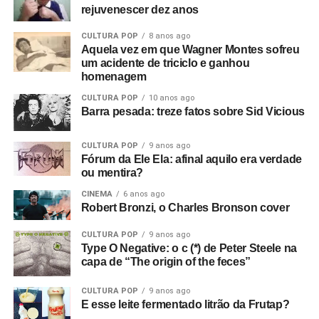
rejuvenescer dez anos
CULTURA POP
8 anos ago
Aquela vez em que Wagner Montes sofreu
um acidente de triciclo e ganhou
homenagem
CULTURA POP
10 anos ago
Barra pesada: treze fatos sobre Sid Vicious
CULTURA POP
9 anos ago
Fórum da Ele Ela: afinal aquilo era verdade
ou mentira?
CINEMA
6 anos ago
Robert Bronzi, o Charles Bronson cover
CULTURA POP
9 anos ago
Type O Negative: o c (*) de Peter Steele na
capa de “The origin of the feces”
CULTURA POP
9 anos ago
E esse leite fermentado litrão da Frutap?