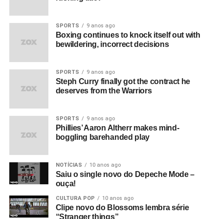
SPORTS
9 anos ago
Boxing continues to knock itself out with
bewildering, incorrect decisions
SPORTS
9 anos ago
Steph Curry finally got the contract he
deserves from the Warriors
SPORTS
9 anos ago
Phillies’ Aaron Altherr makes mind-
boggling barehanded play
NOTÍCIAS
10 anos ago
Saiu o single novo do Depeche Mode –
ouça!
CULTURA POP
10 anos ago
Clipe novo do Blossoms lembra série
“Stranger things”