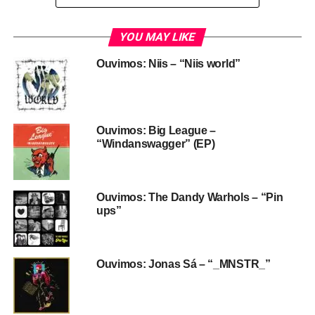
Olha algumas delas aí.
YOU MAY LIKE
Ouvimos: Niis – “Niis world”
Ouvimos: Big League –
“Windanswagger” (EP)
Ouvimos: The Dandy Warhols – “Pin
ups”
Ouvimos: Jonas Sá – “_MNSTR_”