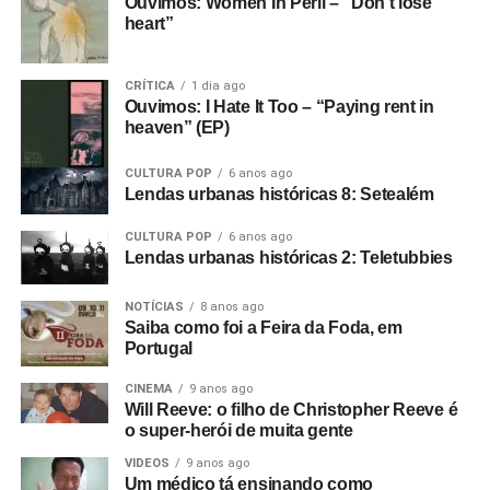
Ouvimos: Women In Peril – “Don’t lose
heart”
CRÍTICA
1 dia ago
Ouvimos: I Hate It Too – “Paying rent in
heaven” (EP)
CULTURA POP
6 anos ago
Lendas urbanas históricas 8: Setealém
CULTURA POP
6 anos ago
Lendas urbanas históricas 2: Teletubbies
NOTÍCIAS
8 anos ago
Saiba como foi a Feira da Foda, em
Portugal
CINEMA
9 anos ago
Will Reeve: o filho de Christopher Reeve é
o super-herói de muita gente
VIDEOS
9 anos ago
Um médico tá ensinando como