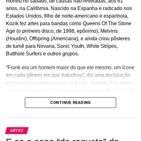
morreu no sábado, de causas não-reveladas, aos 61
anos, na Califórnia. Nascido na Espanha e radicado nos
Estados Unidos, filho de norte-americano e espanhola,
Kozik fez artes para bandas como Queens Of The Stone
Age (o primeiro disco, de 1998, epônimo), Melvins
(
Houdini
), Offspring (
Americana
), e ainda criou pôsteres
de turnê para Nirvana, Sonic Youth, White Stripes,
Butthole Surfers e outros grupos.
“Frank era um homem maior do que ele mesmo, um ícone
em cada gênero em que trabalhou”, diz uma declaração
compartilhada pela esposa de Kozik, Sharon. “Ele mudou
drasticamente a indústria da qual fazia parte. Ele era uma
força criativa da natureza. Estamos muito além de
CONTINUE READING
sortudos e honrados por fazer parte de sua jornada, e ele
fará falta além do que as palavras poderiam expressar”.
Ele costumava atribuir muito do seu trabalho artístico ao
fato de ter “um senso de humor sombrio” e a ter crescido
ARTES
no meio do punk rock.