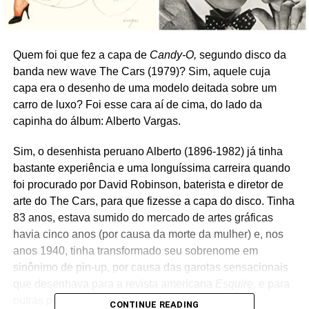
Quem foi que fez a capa de
Candy-O,
segundo disco da
banda new wave The Cars (1979)? Sim, aquele cuja
capa era o desenho de uma modelo deitada sobre um
carro de luxo? Foi esse cara aí de cima, do lado da
capinha do álbum: Alberto Vargas.
Sim, o desenhista peruano Alberto (1896-1982) já tinha
bastante experiência e uma longuíssima carreira quando
foi procurado por David Robinson, baterista e diretor de
arte do The Cars, para que fizesse a capa do disco. Tinha
83 anos, estava sumido do mercado de artes gráficas
havia cinco anos (por causa da morte da mulher) e, nos
anos 1940, tinha transformado seu sobrenome em
sinônimo de pin-up, por causa das garotas sensacionais
que desenhava para a revista americana
Esquire
, e para
outras publicações.
CONTINUE READING