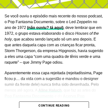
Se você ouviu o episódio mais recente do nosso podcast,
o Pop Fantasma Documento, sobre o Led Zeppelin no
ano de 1972
(não ouviu? tá aqui)
, deve lembrar que em
1972, o grupo estava elaborando o disco
Houses of the
holy
, que acabou sendo lançado só um ano depois. E
que antes daquela capa com as crianças ficar pronta,
Storm Thorgerson, da empresa Hipgnosis, havia sugerido
Filho do fotógrafo Max Vargas, Alberto foi marcado pelos
a eles uma capa “com uma quadra de tênis verde e uma
ensinamentos do pai (aprendeu a mexer num aerógrafo
raquete” – que Jimmy Page odiou.
aos 13 anos) e pelas capas sensuais da revista francesa
La Vie Parisienne,
que conheceu ao acompanhar Max
Aparentemente essa capa rejeitada (rejeitadíssima, Page
numa viagem a Paris. Em 1916, já vivendo nos EUA,
ficou p… da vida com a sugestão e mandou o designer
começou a fazer desenhos de moda.
sumir da frente dele) nunca tinha sido desenhada. Pelo
menos até agora. A
Aline Haluch
, que faz as artes do
De contato em contato, acabou na Paramount Pictures.
Pop Fantasma Documento
e do
Acervo Pop
Passou a desenhar calendários e chamou a atenção da
Fantasma
, fez três versões da ideia original de Storm
Esquire
, que botou Vargas para ilustrar seus calendários
CONTINUE READING
para
Houses of the holy
. Mais do que uma brincadeira