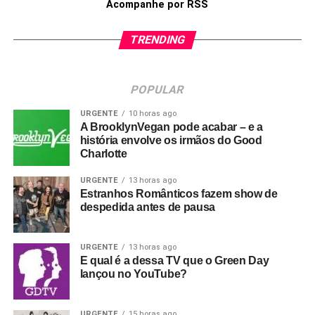
Acompanhe por RSS
TRENDING
POPULAR
URGENTE
10 horas ago
A BrooklynVegan pode acabar – e a
história envolve os irmãos do Good
Charlotte
URGENTE
13 horas ago
Estranhos Românticos fazem show de
despedida antes de pausa
URGENTE
13 horas ago
E qual é a dessa TV que o Green Day
lançou no YouTube?
URGENTE
15 horas ago