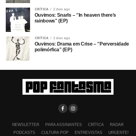
CRÍTICA
2 dias ago
Ouvimos: Snarls – “In heaven there’s
rainbows” (EP)
CRÍTICA
2 dias ago
Ouvimos: Drama em Crise – “Perversidade
polimórfica” (EP)
NEWSLETTER
PARA ASSINANTES
CRÍTICA
RADAR
PODCASTS
CULTURA POP
ENTREVISTAS
URGENTE!