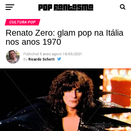
CULTURA POP
Renato Zero: glam pop na Itália
nos anos 1970
Published
5 anos ago
on
18/05/2021
By
Ricardo Schott