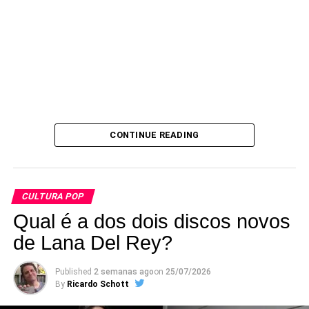
Outro som de 1974,
Invenzioni
, numa onda meio (vá lá)
folk-prog.
CONTINUE READING
CULTURA POP
Qual é a dos dois discos novos
de Lana Del Rey?
Published
2 semanas ago
on
25/07/2026
By
Ricardo Schott