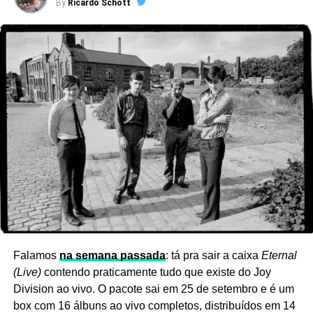
By
Ricardo Schott
>>> Stryx: quando criaram um programa de TV
Ver essa foto no Instagram
satanista na Itália
Falamos
na semana passada
: tá pra sair a caixa
Eternal
(Live)
contendo praticamente tudo que existe do Joy
Um dos primeiros grandes sucessos de Renato rolou um
Division ao vivo. O pacote sai em 25 de setembro e é um
ano antes disso, com o álbum
Zerofobia
(1977). Sim, o
box com 16 álbuns ao vivo completos, distribuídos em 14
som parece muito com as investidas meio soft rock, meio