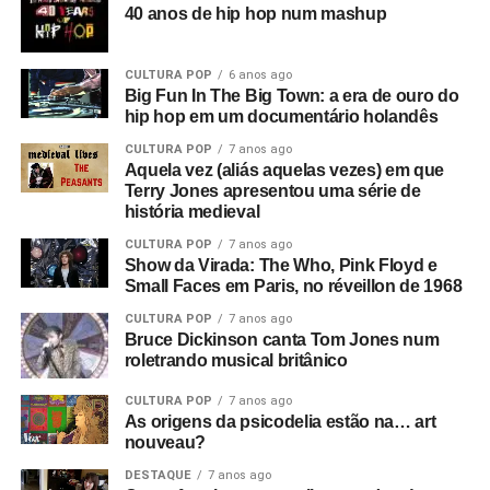
Adolf Hitler misturados com Anderton falando sobre
40 anos de hip hop num mashup
campos de trabalho forçado em uma entrevista que ele
deu a Tony Wilson, curiosamente
(o criador da Factory
CULTURA POP
6 anos ago
era apresentador de talk shows na TV)
. Ele dizia coisas
Big Fun In The Big Town: a era de ouro do
como: “Eles serão obrigados a trabalhar como nunca
hip hop em um documentário holandês
trabalharam antes”, e isso leva a uma montagem de
CULTURA POP
7 anos ago
anúncios e cenas de ruas do centro de Manchester. Este
Aquela vez (aliás aquelas vezes) em que
é o consumismo – o novo fascismo! Nesse ponto, era
Terry Jones apresentou uma série de
algo local, mas dava a sensação de que algo muito ruim
história medieval
estava acontecendo e que se tornaria maior.
CULTURA POP
7 anos ago
Show da Virada: The Who, Pink Floyd e
Então você tem essa coisa de lei e ordem, esse fascismo
Small Faces em Paris, no réveillon de 1968
corporativo, e aí eu corto para a banda na sala de ensaio.
CULTURA POP
7 anos ago
Parece ótimo, bem underground. Sabe, underground no
Bruce Dickinson canta Tom Jones num
roletrando musical britânico
sentido político, tipo a resistência francesa. Mas esse era
um underground cultural. Eles eram a resistência contra
CULTURA POP
7 anos ago
tudo isso lá fora.
As origens da psicodelia estão na… art
nouveau?
O que era que havia de tão especial no Joy Division?
DESTAQUE
7 anos ago