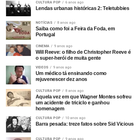
filmando em 8mm.
CULTURA POP
6 anos ago
Lendas urbanas históricas 2: Teletubbies
E começamos um filme que não deu em nada. O show do
The Panik na última noite do Electric Circus. Estava muito
NOTÍCIAS
8 anos ago
Saiba como foi a Feira da Foda, em
escuro e a filmagem ficou péssima. Acabou ficando de
Portugal
lado. Aí o Rob me ligou e disse: “Estou empresariando
uma banda nova chamada Warsaw e me perguntou se eu
CINEMA
9 anos ago
Will Reeve: o filho de Christopher Reeve é
queria ir vê-los no The Factory”.
>>> Saiba como apoiar o POP FANTASMA
aqui
.
o super-herói de muita gente
Foto: Reprodução Internet
Fui vê-los no antigo Russell Club e eles foram
VIDEOS
9 anos ago
Um médico tá ensinando como
absolutamente incríveis; me arrepiaram. Quis fazer algo
rejuvenescer dez anos
com eles naquele instante. Fui falar com o dono da loja
de discos local e contei a ele sobre o clube Bowden Vale
CULTURA POP
8 anos ago
em Altrincham, onde eu tinha visto inúmeras bandas em
Aquela vez em que Wagner Montes sofreu
um acidente de triciclo e ganhou
1963-64, e disse que ele deveria voltar a promover
homenagem
shows.
CULTURA POP
10 anos ago
Barra pesada: treze fatos sobre Sid Vicious
Mais tarde, apresentei-o ao Rob, que tinha um monte de
cópias do primeiro EP da banda que sobraram. Eles
CULTURA POP
9 anos ago