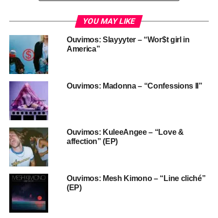
YOU MAY LIKE
Ouvimos: Slayyyter – “Wor$t girl in
America”
Ouvimos: Madonna – “Confessions II”
Ouvimos: KuleeAngee – “Love &
affection” (EP)
Ouvimos: Mesh Kimono – “Line cliché”
(EP)
O nome verdadeiro dele é Renato Fiacchini. Mas o
pseudônimo Renato Zero já existia desde 1968. Aliás, era