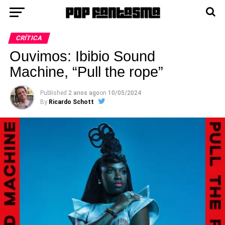
CRÍTICA
Ouvimos: Ibibio Sound
Machine, “Pull the rope”
Published
2 anos ago
on
10/05/2024
By
Ricardo Schott