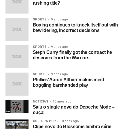
rushing title?
SPORTS
9 anos ago
Boxing continues to knock itself out with
bewildering, incorrect decisions
SPORTS
9 anos ago
Steph Curry finally got the contract he
deserves from the Warriors
SPORTS
9 anos ago
Phillies’ Aaron Altherr makes mind-
boggling barehanded play
NOTÍCIAS
10 anos ago
Saiu o single novo do Depeche Mode –
ouça!
CULTURA POP
10 anos ago
Clipe novo do Blossoms lembra série