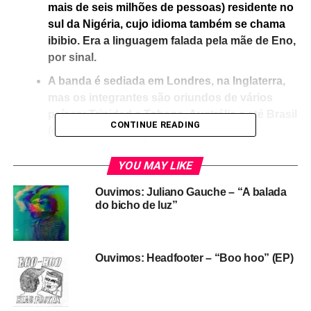
mais de seis milhões de pessoas) residente no
sul da Nigéria, cujo idioma também se chama
ibibio. Era a linguagem falada pela mãe de Eno,
por sinal.
A banda é sediada em Londres, na Inglaterra,
mas os integrantes são oriundos de vários
países: Trinidad e Tobago, Austrália e até Brasil
CONTINUE READING
(o percussionista e bandolinista baiano
Anselmo Netto). “Às vezes nos referimos a nós
mesmos como United Colors Of Music. Acho
YOU MAY LIKE
que diz muito que podemos todos nos unir e
Ouvimos: Juliano Gauche – “A balada
falar a mesma língua através da música”,
do bicho de luz”
contou Eno ao
The Quietus.
Tem algo no Ibibio Sound Machine que é facilmente
linkável a quem, nos anos 1980, buscava a salvação no
Ouvimos: Headfooter – “Boo hoo” (EP)
pop ligado à música africana. Valia dar atenção a álbuns
maravilhosos como
Electric Africa
, de Manu Dibango
(1985), a grupos vocais como Ladysmith Black Mambazo,