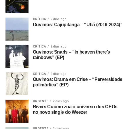
CRÍTICA
2 dias ago
Ouvimos: Cajupitanga – “Ubá (2019-2024)”
CRÍTICA
2 dias ago
Ouvimos: Snarls – “In heaven there’s
rainbows” (EP)
CRÍTICA
2 dias ago
Ouvimos: Drama em Crise – “Perversidade
polimórfica” (EP)
URGENTE
2 dias ago
Rivers Cuomo zoa o universo dos CEOs
no novo single do Weezer
URGENTE
2 dias ago