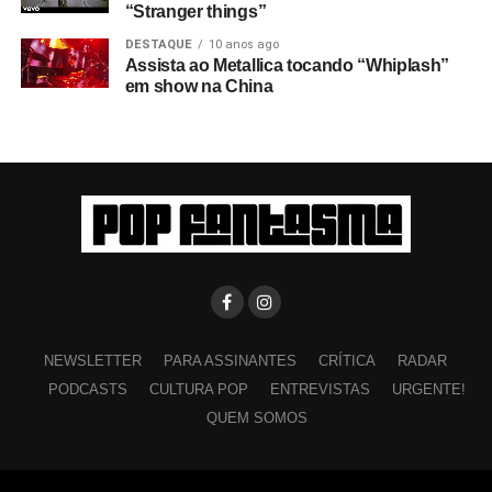
“Stranger things”
DESTAQUE
10 anos ago
Assista ao Metallica tocando “Whiplash”
em show na China
NEWSLETTER
PARA ASSINANTES
CRÍTICA
RADAR
PODCASTS
CULTURA POP
ENTREVISTAS
URGENTE!
QUEM SOMOS