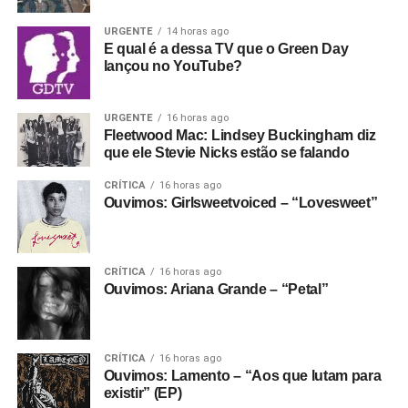
Fantasma funcionando todo dia.
Apoie aqui.
No meio da porradaria crusty, vale citar os vocais
URGENTE
14 horas ago
E se ainda não assinou, dá tempo:
assine a
E qual é a dessa TV que o Green Day
femininos (a vocalista é Helô Knup) e a preocupação da
newsletter
e receba nossos posts direto no e-
lançou no YouTube?
banda em fazer melodias bonitas e pesadas, e criar um
mail.
ambiente sonoro que permita que as letras sejam quase
100% entendidas sem encarte. Ouça hoje mesmo.
URGENTE
16 horas ago
Fleetwood Mac: Lindsey Buckingham diz
que ele Stevie Nicks estão se falando
Gostou do texto? Seu apoio mantém o Pop
Fantasma funcionando todo dia.
Apoie aqui.
CRÍTICA
16 horas ago
Ouvimos: Girlsweetvoiced – “Lovesweet”
E se ainda não assinou, dá tempo:
assine a
newsletter
e receba nossos posts direto no e-
mail.
CRÍTICA
16 horas ago
Ouvimos: Ariana Grande – “Petal”
CRÍTICA
16 horas ago
Ouvimos: Lamento – “Aos que lutam para
existir” (EP)