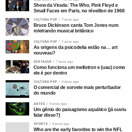
Show da Virada: The Who, Pink Floyd e
Small Faces em Paris, no réveillon de 1968
CULTURA POP
7 anos ago
Bruce Dickinson canta Tom Jones num
roletrando musical britânico
CULTURA POP
7 anos ago
As origens da psicodelia estão na… art
nouveau?
DESTAQUE
7 anos ago
Como funciona um mellotron e (uau) como
ele é por dentro
CULTURA POP
9 anos ago
O comercial de sorvete mais perturbador
do mundo
ARTES
9 anos ago
Um gênio do paisagismo aquático (já ouviu
falar disso?)
SPORTS
9 anos ago
Who are the early favorites to win the NFL