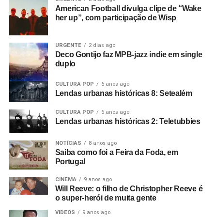
American Football divulga clipe de “Wake
her up”, com participação de Wisp
URGENTE
2 dias ago
Deco Gontijo faz MPB-jazz indie em single
duplo
CULTURA POP
6 anos ago
Lendas urbanas históricas 8: Setealém
CULTURA POP
6 anos ago
Lendas urbanas históricas 2: Teletubbies
NOTÍCIAS
8 anos ago
Saiba como foi a Feira da Foda, em
Portugal
CINEMA
9 anos ago
Will Reeve: o filho de Christopher Reeve é
o super-herói de muita gente
VIDEOS
9 anos ago