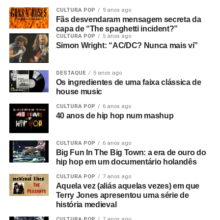
CULTURA POP
9 anos ago
Fãs desvendaram mensagem secreta da
capa de “The spaghetti incident?”
CULTURA POP
5 anos ago
Simon Wright: “AC/DC? Nunca mais vi”
DESTAQUE
5 anos ago
Os ingredientes de uma faixa clássica de
house music
CULTURA POP
6 anos ago
40 anos de hip hop num mashup
CULTURA POP
6 anos ago
Big Fun In The Big Town: a era de ouro do
hip hop em um documentário holandês
CULTURA POP
7 anos ago
Aquela vez (aliás aquelas vezes) em que
Terry Jones apresentou uma série de
história medieval
CULTURA POP
7 anos ago