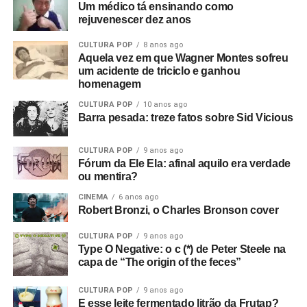
Um médico tá ensinando como
rejuvenescer dez anos
CULTURA POP
8 anos ago
Aquela vez em que Wagner Montes sofreu
um acidente de triciclo e ganhou
homenagem
CULTURA POP
10 anos ago
Barra pesada: treze fatos sobre Sid Vicious
CULTURA POP
9 anos ago
Fórum da Ele Ela: afinal aquilo era verdade
ou mentira?
CINEMA
6 anos ago
Robert Bronzi, o Charles Bronson cover
CULTURA POP
9 anos ago
Type O Negative: o c (*) de Peter Steele na
capa de “The origin of the feces”
CULTURA POP
9 anos ago
E esse leite fermentado litrão da Frutap?