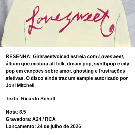
Pull the rope
tem ainda o progressivismo da balada
Touch the ceiling
, com sintetizadores em profusão e tom
mais modernista ainda que o resto do álbum. E o protesto
dançante e afirmativo de
Political incorrect
e
Got to be
who U are
. No Brasil pouco se fala do Ibibio Sound
Machine. E deveriam falar bem mais.
RESENHA: Girlsweetvoiced estreia com
Lovesweet
,
Nota: 8
álbum que mistura alt folk, dream pop, synthpop e city
Gravadora: Merge Records.
pop em canções sobre amor, ghosting e frustrações
afetivas. O disco ainda traz um sample autorizado por
Joni Mitchell.
Texto: Ricardo Schott
Nota: 8,5
Gravadora: A24 / RCA
Lançamento: 24 de julho de 2026