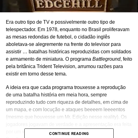
Era outro tipo de TV e possivelmente outro tipo de
telespectador. Em 1978, enquanto no Brasil proliferavam
as mesas redondas de futebol, o cidadão inglês
aboletava-se alegremente na frente do televisor para
assistir … batalhas históricas reproduzidas com soldados
e armamento de miniatura. O programa
Battleground
, feito
pela britânica Trident Television, arrumou razões para
existir em torno desse tema.
A ideia era que cada programa trouxesse a reprodução
de uma batalha história em meia hora, sempre
reproduzindo tudo com riqueza de detalhes, em cima de
um mapa, e com locução e ataques beeeem leeeentos
(mesmo que houvesse um Mr. Edição nesse reality). Os
jogadores jogavam de verdade e a apresentação era feita
por um wargamer experiente, Edward Woodward.
CONTINUE READING