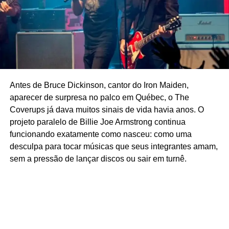
Antes de Bruce Dickinson, cantor do Iron Maiden,
aparecer de surpresa no palco em Québec, o The
Coverups já dava muitos sinais de vida havia anos. O
projeto paralelo de Billie Joe Armstrong continua
funcionando exatamente como nasceu: como uma
desculpa para tocar músicas que seus integrantes amam,
>>> Saiba como apoiar o POP FANTASMA aqui.
sem a pressão de lançar discos ou sair em turnê.
O site é independente e financiado pelos
leitores, e dá acesso gratuito a todos os textos
e podcasts. Você define a quantia, mas
sugerimos R$ 10 por mês.