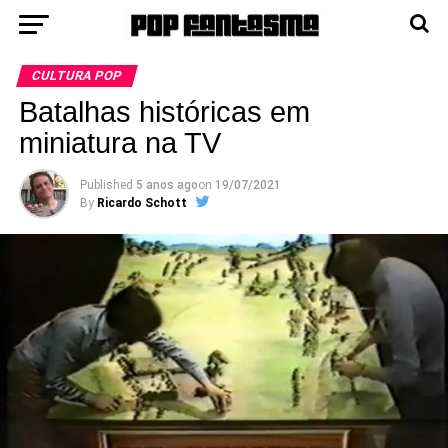
CULTURA POP
Batalhas históricas em
miniatura na TV
Published
5 anos ago
on
19/07/2021
By
Ricardo Schott