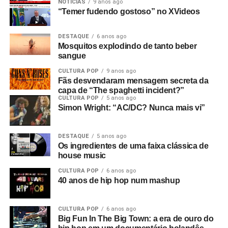
NOTÍCIAS
9 anos ago
outras partes do filme antes do show.
“Temer fudendo gostoso” no XVideos
Isso é a parte técnica da atuação. Mas qual é o
DESTAQUE
6 anos ago
significado do filme como um todo? O que você
Mosquitos explodindo de tanto beber
estava tentando fazer?
Começa com
New dawn fades.
sangue
Você sabe, essa é a música que está tocando, e ela
CULTURA POP
9 anos ago
simboliza esse novo amanhecer do fascismo com James
Fãs desvendaram mensagem secreta da
capa de “The spaghetti incident?”
Anderton, o chefe de polícia de Manchester na época. Ele
CULTURA POP
5 anos ago
foi um precursor de Thatcher, pois era de extrema-direita,
Simon Wright: “AC/DC? Nunca mais vi”
religioso e queria reprimir os jovens.
DESTAQUE
5 anos ago
Então o filme passa de “O Desvanecimento de uma Nova
Os ingredientes de uma faixa clássica de
Aurora” para o tema nazista. Mas não era uma nova
house music
aurora, era um retorno ao passado. Ouvimos discursos de
CULTURA POP
6 anos ago
Adolf Hitler misturados com Anderton falando sobre
40 anos de hip hop num mashup
campos de trabalho forçado em uma entrevista que ele
deu a Tony Wilson, curiosamente
(o criador da Factory
CULTURA POP
6 anos ago
era apresentador de talk shows na TV)
. Ele dizia coisas
Big Fun In The Big Town: a era de ouro do
como: “Eles serão obrigados a trabalhar como nunca