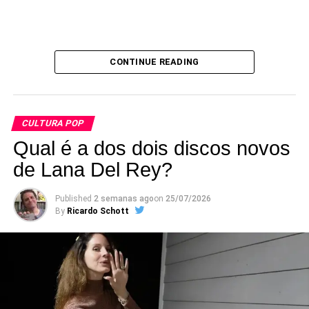
CONTINUE READING
CULTURA POP
Qual é a dos dois discos novos
de Lana Del Rey?
Published
2 semanas ago
on
25/07/2026
By
Ricardo Schott
Criado em 2018, o grupo reúne integrantes e
colaboradores do Green Day em apresentações
pequenas, normalmente em clubes da Califórnia. A
formação original contava com Billie Joe Armstrong (voz e
guitarra), Mike Dirnt (baixo e voz), Jason White (guitarra),