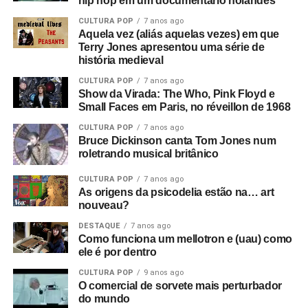
hip hop em um documentário holandês
trabalharam antes”, e isso leva a uma montagem de
CULTURA POP
7 anos ago
anúncios e cenas de ruas do centro de Manchester. Este
Aquela vez (aliás aquelas vezes) em que
é o consumismo – o novo fascismo! Nesse ponto, era
Terry Jones apresentou uma série de
algo local, mas dava a sensação de que algo muito ruim
história medieval
estava acontecendo e que se tornaria maior.
CULTURA POP
7 anos ago
Show da Virada: The Who, Pink Floyd e
Então você tem essa coisa de lei e ordem, esse fascismo
Small Faces em Paris, no réveillon de 1968
corporativo, e aí eu corto para a banda na sala de ensaio.
CULTURA POP
7 anos ago
Parece ótimo, bem underground. Sabe, underground no
Bruce Dickinson canta Tom Jones num
roletrando musical britânico
sentido político, tipo a resistência francesa. Mas esse era
um underground cultural. Eles eram a resistência contra
CULTURA POP
7 anos ago
tudo isso lá fora.
As origens da psicodelia estão na… art
nouveau?
O que era que havia de tão especial no Joy Division?
DESTAQUE
7 anos ago
Eles eram simplesmente poderosos demais. Eu sabia
Como funciona um mellotron e (uau) como
que eles iam bombar. Não havia motivo para pensar isso,
ele é por dentro
na verdade, só tinha umas dez pessoas no Factory Club.
CULTURA POP
9 anos ago
Eu não conseguia acreditar. Eu simplesmente sabia que
O comercial de sorvete mais perturbador
do mundo
aquilo era a nova onda. Era isso. Eles eram muito mais