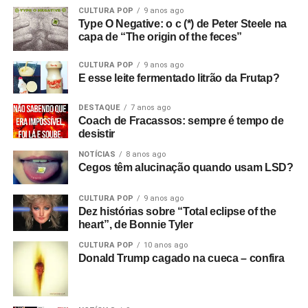
CULTURA POP
9 anos ago
Com que equipamento você filmou?
Bom, tudo custou
Type O Negative: o c (*) de Peter Steele na
capa de “The origin of the feces”
setenta e duas libras, o que eu achei um absurdo!
(risos)
Filmei com uma câmera de cinema Hannimex baratinha,
CULTURA POP
9 anos ago
a primeira câmera que tive. Usei um filme da Agfa que
E esse leite fermentado litrão da Frutap?
lançaram na época, que tinha uma faixa de som, mas
vinha num cartucho silencioso e o som era adicionado
DESTAQUE
7 anos ago
Coach de Fracassos: sempre é tempo de
depois, no projetor. Então filmei sem som e gravei o áudio
desistir
num gravador de rolo. Era para sincronizar depois, mas
não funcionou! Filmei a vinte e quatro quadros por
NOTÍCIAS
8 anos ago
Cegos têm alucinação quando usam LSD?
segundo, mas só funcionou a dezoito.
CULTURA POP
9 anos ago
Só descobri depois! Filmei tudo com uma câmera e só
Dez histórias sobre “Total eclipse of the
tinha dinheiro para três cartuchos. Cerca de nove
heart”, de Bonnie Tyler
minutos. Filmei duas músicas e meia de uma vez e
CULTURA POP
10 anos ago
depois fiz cortes, tentando não incluir instrumentos para
Donald Trump cagado na cueca – confira
poder inseri-los como cenas adicionais sobre o que já
tinha filmado. Então, fiquei com os três cartuchos e uma
fita de rolo com o show inteiro. Eu já tinha começado as