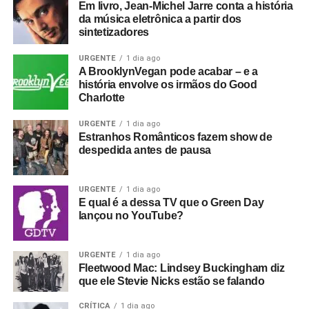
Houve uma outra novidade recente, que rolou durante o
Em livro, Jean-Michel Jarre conta a história
da música eletrônica a partir dos
show da banda no Roxy, na Califórnia, dia 21, uma
sintetizadores
segunda-feira. Antes de tocar
Drain you
, clássico do
Nirvana (do disco
Nevermind
, de 1991), Armstrong
URGENTE
1 dia ago
dedicou a música a Jennifer Finch, baixista do L7, que
A BrooklynVegan pode acabar – e a
história envolve os irmãos do Good
morreu recentemente. Antes, Adrienne Armstrong, esposa
Charlotte
do músico, havia doado US$ 5 mil para uma campanha
criada para ajudar a custear o tratamento de Finch.
URGENTE
1 dia ago
Estranhos Românticos fazem show de
despedida antes de pausa
URGENTE
1 dia ago
Não foi só isso que tornou o filme uma lenda: Whitehead
E qual é a dessa TV que o Green Day
não fez um simples filme-concerto e decidiu dar – por
lançou no YouTube?
conta própria – dimensões políticas ao Joy Division.
Ele enquadrou o Joy Division como uma resposta ao
URGENTE
1 dia ago
Fleetwood Mac: Lindsey Buckingham diz
clima social britânico do fim dos anos 1970, à ascensão
que ele Stevie Nicks estão se falando
do thatcherismo e ao autoritarismo. O filme intercala
imagens da banda com entrevistas com um sujeito
CRÍTICA
1 dia ago