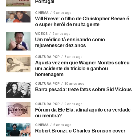
Portugal
lado. Aí o Rob me ligou e disse: “Estou empresariando
uma banda nova chamada Warsaw e me perguntou se eu
CINEMA
9 anos ago
Will Reeve: o filho de Christopher Reeve é
queria ir vê-los no The Factory”.
o super-herói de muita gente
Foto: Reprodução Internet
Fui vê-los no antigo Russell Club e eles foram
VIDEOS
9 anos ago
Um médico tá ensinando como
absolutamente incríveis; me arrepiaram. Quis fazer algo
rejuvenescer dez anos
com eles naquele instante. Fui falar com o dono da loja
de discos local e contei a ele sobre o clube Bowden Vale
CULTURA POP
8 anos ago
em Altrincham, onde eu tinha visto inúmeras bandas em
Aquela vez em que Wagner Montes sofreu
um acidente de triciclo e ganhou
1963-64, e disse que ele deveria voltar a promover
homenagem
shows.
CULTURA POP
10 anos ago
Barra pesada: treze fatos sobre Sid Vicious
Mais tarde, apresentei-o ao Rob, que tinha um monte de
cópias do primeiro EP da banda que sobraram. Eles
CULTURA POP
9 anos ago
estavam sem dinheiro, então venderam tudo para o dono
Fórum da Ele Ela: afinal aquilo era verdade
da loja de discos, e ele as colocou para tocar em Bowden
ou mentira?
Vale. E era isso que eu queria desde o início, sabe? Eu
CINEMA
6 anos ago
queria filmar a banda. Então, aluguei alguns andaimes e
Robert Bronzi, o Charles Bronson cover
equipamentos e fiz tudo.