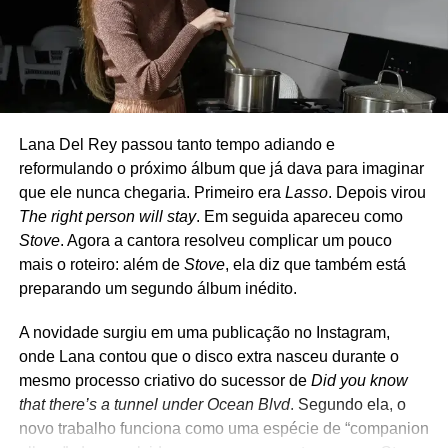
Bill Schneider (baixo) e Chris Dugan (bateria) – Mike e
Jason são os únicos que fazem parte também do Green
Day, sendo que Jason atua como músico de turnê. Nos
RELATED TOPICS:
BATALHAS
BATTLEGROUND
GUERRAS
WATERLOO
últimos anos, porém, Dirnt deixou de participar dos
shows, e o The Coverups passou a atuar como quarteto.
UP NEXT
Lana Del Rey passou tanto tempo adiando e
Bee Gees na voz de Ozzy Osbourne
O repertório é uma carta de amor ao rock e ao punk.
reformulando o próximo álbum que já dava para imaginar
DON'T MISS
Clássicos de Ramones, David Bowie, The Clash, Cheap
que ele nunca chegaria. Primeiro era
Lasso
. Depois virou
Zig & Zag: cultura pop para crianças
Trick, Joan Jett, Tom Petty, Misfits, Nirvana, Rolling
The right person will stay
. Em seguida apareceu como
Stones e até Strokes costumam aparecer nas
Stove
. Agora a cantora resolveu complicar um pouco
apresentações, que muitas vezes são anunciadas poucas
mais o roteiro: além de
Stove
, ela diz que também está
Ricardo Schott
horas antes de acontecer. Diferentemente de outros
preparando um segundo álbum inédito.
projetos paralelos de Billie Joe, como Foxboro Hot Tubs e
The Longshot, o The Coverups nunca teve a intenção de
A novidade surgiu em uma publicação no Instagram,
Ricardo Schott é jornalista, radialista, editor e principal
gravar músicas próprias. A proposta é apenas revisitar
colaborador do POP FANTASMA.
onde Lana contou que o disco extra nasceu durante o
clássicos em um ambiente intimista, recriando um pouco
mesmo processo criativo do sucessor de
Did you know
da atmosfera dos primeiros dias do Green Day nos clubes
that there’s a tunnel under Ocean Blvd
. Segundo ela, o
da região de Berkeley e Oakland.
novo trabalho funciona como uma espécie de “companion