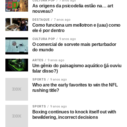
CULTURA POP
7 anos ago
As origens da psicodelia estão na… art
nouveau?
DESTAQUE
7 anos ago
Como funciona um mellotron e (uau) como
ele é por dentro
CULTURA POP
9 anos ago
O comercial de sorvete mais perturbador
do mundo
ARTES
9 anos ago
Um gênio do paisagismo aquático (já ouviu
falar disso?)
SPORTS
9 anos ago
Who are the early favorites to win the NFL
rushing title?
SPORTS
9 anos ago
Boxing continues to knock itself out with
bewildering, incorrect decisions