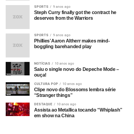
SPORTS
9 anos ago
Steph Curry finally got the contract he
deserves from the Warriors
SPORTS
9 anos ago
Phillies’ Aaron Altherr makes mind-
boggling barehanded play
NOTÍCIAS
10 anos ago
Saiu o single novo do Depeche Mode –
ouça!
CULTURA POP
10 anos ago
Clipe novo do Blossoms lembra série
“Stranger things”
DESTAQUE
10 anos ago
Assista ao Metallica tocando “Whiplash”
em show na China