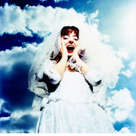
The head on the door
(1985) em picture disc, apenas para
a comemoração 2025 do Record Store Day – além de um
single de 12 polegadas com o tal remix de
Alone
feito
pelo Four Tet. Dois lançamentos em tiragem bastante
limitada, que se você achar por aí, prepare-se para pagar
BEM caro.
Ah, sim: se você não ouviu ainda, os dois remixes já
lançados estão aí embaixo. E falamos de
Songs of a lost
world
e
Songs of a live world
, respectivamente,
aqui
e
aqui
.