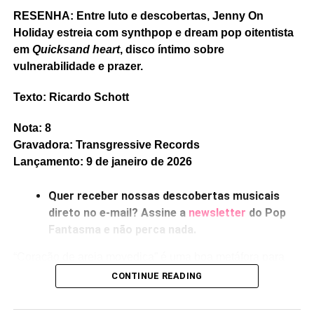
RESENHA: Entre luto e descobertas, Jenny On
Holiday estreia com synthpop e dream pop oitentista
em
Quicksand heart
, disco íntimo sobre
vulnerabilidade e prazer.
Texto: Ricardo Schott
Nota: 8
Gravadora: Transgressive Records
Lançamento: 9 de janeiro de 2026
Quer receber nossas descobertas musicais
direto no e-mail? Assine a
newsletter
do Pop
Fantasma e não perca nada.
“Coração de areia movediça” é uma boa metáfora para
falar de profundidades sentimentais, ou de fragilidades,
CONTINUE READING
ou de perdas – e esses três temas surgem o tempo todo
em
Quicksand heart,
estreia solo de Jenny Hollingworth,