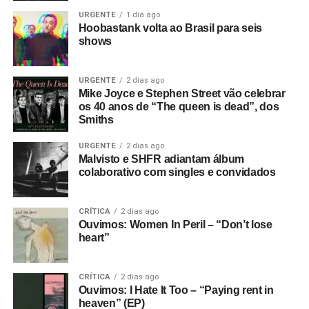
mail.
URGENTE
1 dia ago
Hoobastank volta ao Brasil para seis
shows
URGENTE
2 dias ago
Mike Joyce e Stephen Street vão celebrar
os 40 anos de “The queen is dead”, dos
Smiths
URGENTE
2 dias ago
Malvisto e SHFR adiantam álbum
colaborativo com singles e convidados
CRÍTICA
2 dias ago
Ouvimos: Women In Peril – “Don’t lose
heart”
CRÍTICA
2 dias ago
Ouvimos: I Hate It Too – “Paying rent in
heaven” (EP)