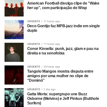
American Football divulga clipe de “Wake
and Mary Chain tinham a ver com isso.
her up”, com participação de Wisp
Essa onda surge no clima enevoado, quase como se
você tivesse dificuldade para enxergar na neblina, de
URGENTE
11 horas ago
Deco Gontijo faz MPB-jazz indie em single
Somewhere
. Também está no drone, que chega a lembrar
duplo
uma orquestra se aquecendo, que toma conta de
The
steps
. Por outro lado,
We were just here
é inteirinho
baseado numa espécie de som de ferro rangendo, que
URGENTE
11 horas ago
Conor Kinsella: punk, jazz, glam e pau na
aparece em várias faixas, e ganha mais espaço em
Out of
direita e na xenofobia
heaven
, a última faixa. Um lado pós-punk também vai
surgindo em canções como
Dandelion
e
That I might not
see
. Essas faces, juntas e equilibradas, formam o clima
URGENTE
23 horas ago
Tangolo Mangos mostra disputa entre
sonoro de uma das bandas mais legais da atualidade.
amigos por uma mulher no clipe de
“Dominó”
Gostou do texto? Seu apoio mantém o Pop
Fantasma funcionando todo dia.
Apoie aqui.
URGENTE
1 dia ago
Gatta Morta: supergrupo une Buzz
E se ainda não assinou, dá tempo:
assine a
Osborne (Melvins) e Jeff Pinkus (Butthole
Surfers)
newsletter
e receba nossos posts direto no e-