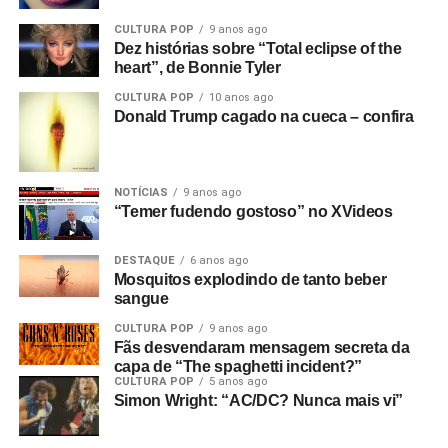
CULTURA POP
9 anos ago
Dez histórias sobre “Total eclipse of the
heart”, de Bonnie Tyler
CULTURA POP
10 anos ago
Donald Trump cagado na cueca – confira
NOTÍCIAS
9 anos ago
“Temer fudendo gostoso” no XVideos
DESTAQUE
6 anos ago
Mosquitos explodindo de tanto beber
sangue
CULTURA POP
9 anos ago
Fãs desvendaram mensagem secreta da
capa de “The spaghetti incident?”
CULTURA POP
5 anos ago
Simon Wright: “AC/DC? Nunca mais vi”