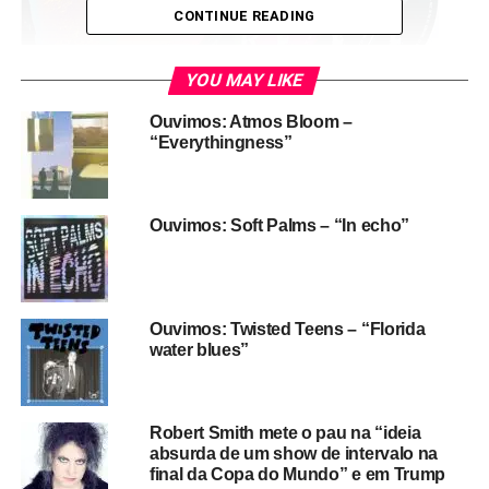
CONTINUE READING
YOU MAY LIKE
Ouvimos: Atmos Bloom –
“Everythingness”
Ouvimos: Soft Palms – “In echo”
Ouvimos: Twisted Teens – “Florida
water blues”
Mixes of a lost world
, como aconteceu com a edição
deluxe de
Songs of a lost world
(que incluía o disco
bônus ao vivo
Songs of a live world
)
,
vai ter seus royalties
Robert Smith mete o pau na “ideia
doados para a instituição de caridade War Child. O disco
absurda de um show de intervalo na
sai em duas versões: uma de 2 LPs (ou 2 CDs), trazendo
final da Copa do Mundo” e em Trump