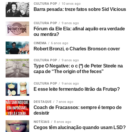
CULTURA POP
10 anos ago
Barra pesada: treze fatos sobre Sid Vicious
CULTURA POP
9 anos ago
Fórum da Ele Ela: afinal aquilo era verdade
ou mentira?
CINEMA
6 anos ago
Robert Bronzi, o Charles Bronson cover
CULTURA POP
9 anos ago
Type O Negative: o c (*) de Peter Steele na
capa de “The origin of the feces”
CULTURA POP
9 anos ago
E esse leite fermentado litrão da Frutap?
DESTAQUE
7 anos ago
Coach de Fracassos: sempre é tempo de
desistir
NOTÍCIAS
8 anos ago
Cegos têm alucinação quando usam LSD?