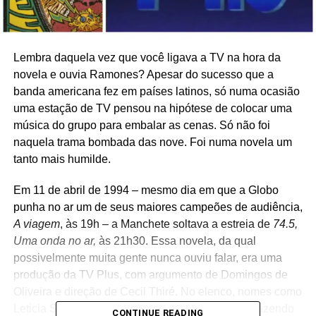
Lembra daquela vez que você ligava a TV na hora da
novela e ouvia Ramones? Apesar do sucesso que a
banda americana fez em países latinos, só numa ocasião
uma estação de TV pensou na hipótese de colocar uma
música do grupo para embalar as cenas. Só não foi
naquela trama bombada das nove. Foi numa novela um
tanto mais humilde.
Em 11 de abril de 1994 – mesmo dia em que a Globo
punha no ar um de seus maiores campeões de audiência,
A viagem
, às 19h – a Manchete soltava a estreia de
74.5,
Uma onda no ar,
às 21h30. Essa novela, da qual
possivelmente muita gente nunca ouviu falar, era uma
produção da TV Plus, com argumento de Domingos de
Oliveira e direção de Cecil Thiré. No elenco, nomes como
Leticia Sabatella, Angelo Antonio, Jerry Adriani (fazendo
CONTINUE READING