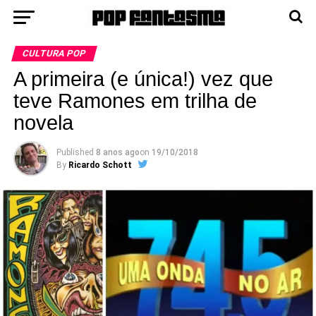
CULTURA POP
A primeira (e única!) vez que
teve Ramones em trilha de
novela
Published
8 anos ago
on
19/10/2018
By
Ricardo Schott