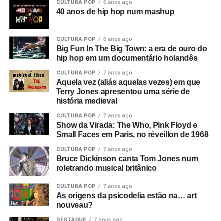
CULTURA POP
6 anos ago
Adolf Hitler misturados com Anderton falando sobre
40 anos de hip hop num mashup
campos de trabalho forçado em uma entrevista que ele
deu a Tony Wilson, curiosamente
(o criador da Factory
CULTURA POP
6 anos ago
era apresentador de talk shows na TV)
. Ele dizia coisas
Big Fun In The Big Town: a era de ouro do
como: “Eles serão obrigados a trabalhar como nunca
hip hop em um documentário holandês
trabalharam antes”, e isso leva a uma montagem de
Mayrton também aproveitou para incluir Ramones de
CULTURA POP
7 anos ago
anúncios e cenas de ruas do centro de Manchester. Este
certa forma também na trilha nacional de
Uma onda no ar
,
Aquela vez (aliás aquelas vezes) em que
é o consumismo – o novo fascismo! Nesse ponto, era
Terry Jones apresentou uma série de
já que
Gibi, Ramones e Motörhead
, da banda punk
algo local, mas dava a sensação de que algo muito ruim
história medieval
paulista Devotos de Nossa Senhora – liderada pelo VJ
estava acontecendo e que se tornaria maior.
Luiz Thunderbird – estava lá. O Devotos era uma
CULTURA POP
7 anos ago
Show da Virada: The Who, Pink Floyd e
contratação do selo de Mayrton, Radical.
Então você tem essa coisa de lei e ordem, esse fascismo
Small Faces em Paris, no réveillon de 1968
corporativo, e aí eu corto para a banda na sala de ensaio.
CULTURA POP
7 anos ago
Parece ótimo, bem underground. Sabe, underground no
Bruce Dickinson canta Tom Jones num
roletrando musical britânico
sentido político, tipo a resistência francesa. Mas esse era
um underground cultural. Eles eram a resistência contra
CULTURA POP
7 anos ago
tudo isso lá fora.
As origens da psicodelia estão na… art
nouveau?
O que era que havia de tão especial no Joy Division?
DESTAQUE
7 anos ago