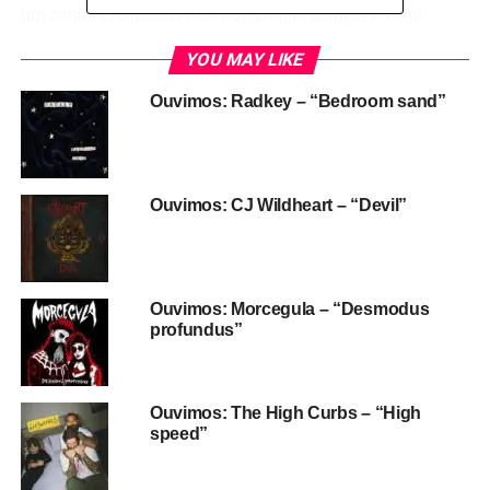
um cantor chamado Roberto), Daniel Dantas e Raul
Gazolla.
YOU MAY LIKE
Um blog chamado
Memória Teledramatúrgica
explica que
Ouvimos: Radkey – “Bedroom sand”
a história é isso aí.
Ouvimos: CJ Wildheart – “Devil”
Ouvimos: Morcegula – “Desmodus
profundus”
Olha a novela na capa da
Manchete
aí, com direito a uma
Ouvimos: The High Curbs – “High
speed”
matéria anunciando que “Curt Cobain” (oi?) ia “do
Nirvana ao inferno”.