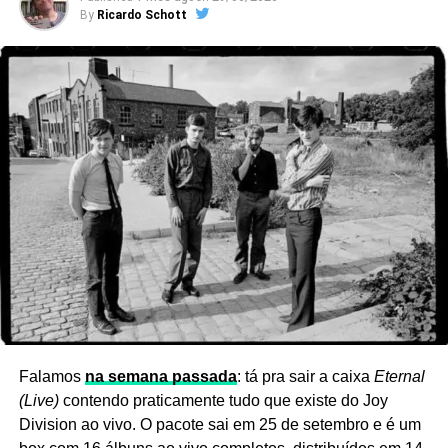
By
Ricardo Schott
Ver essa foto no Instagram
Falamos
na semana passada
: tá pra sair a caixa
Eternal
(Live)
contendo praticamente tudo que existe do Joy
Division ao vivo. O pacote sai em 25 de setembro e é um
Eles vieram ao Brasil lançar esse disco em 1994. Eu tava