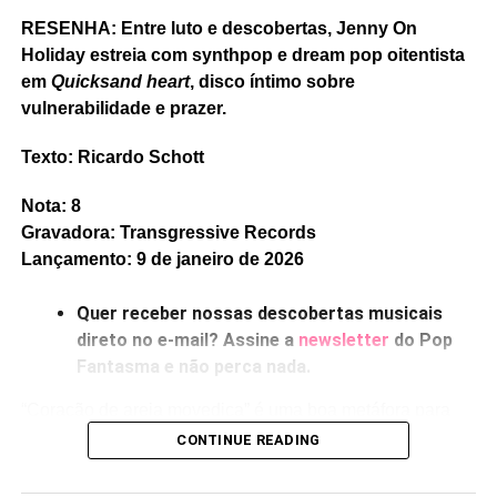
RESENHA: Entre luto e descobertas, Jenny On
Holiday estreia com synthpop e dream pop oitentista
em
Quicksand heart
, disco íntimo sobre
vulnerabilidade e prazer.
Texto: Ricardo Schott
Nota: 8
Gravadora: Transgressive Records
Lançamento: 9 de janeiro de 2026
Quer receber nossas descobertas musicais
direto no e-mail? Assine a
newsletter
do Pop
Fantasma e não perca nada.
“Coração de areia movediça” é uma boa metáfora para
INDIGO DE SOUZA, “CRYING OVER NOTHING”.
“Essa
falar de profundidades sentimentais, ou de fragilidades,
CONTINUE READING
música é sobre uma dor que transcende a razão. Uma dor
ou de perdas – e esses três temas surgem o tempo todo
que persegue aonde quer que você vá ou o quanto tente
em
Quicksand heart,
estreia solo de Jenny Hollingworth,