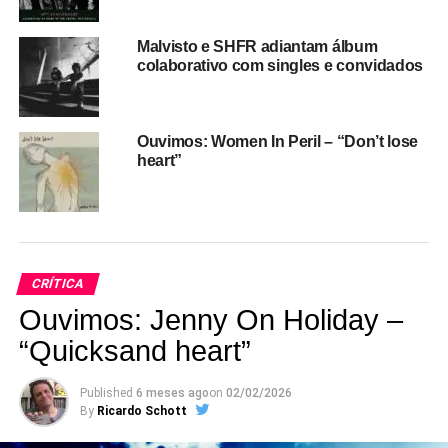
uma vez, encanta com seus vocais – mas isso já era de
se esperar…
Malvisto e SHFR adiantam álbum
colaborativo com singles e convidados
Ouvimos: Women In Peril – “Don’t lose
heart”
CRÍTICA
Ouvimos: Jenny On Holiday –
“Quicksand heart”
Published
6 meses ago
on
02/02/2026
By
Ricardo Schott