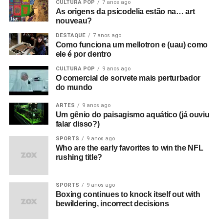
CULTURA POP
7 anos ago
As origens da psicodelia estão na… art
nouveau?
DESTAQUE
7 anos ago
Como funciona um mellotron e (uau) como
ele é por dentro
CULTURA POP
9 anos ago
O comercial de sorvete mais perturbador
do mundo
ARTES
9 anos ago
Um gênio do paisagismo aquático (já ouviu
falar disso?)
SPORTS
9 anos ago
Who are the early favorites to win the NFL
rushing title?
SPORTS
9 anos ago
Boxing continues to knock itself out with
bewildering, incorrect decisions