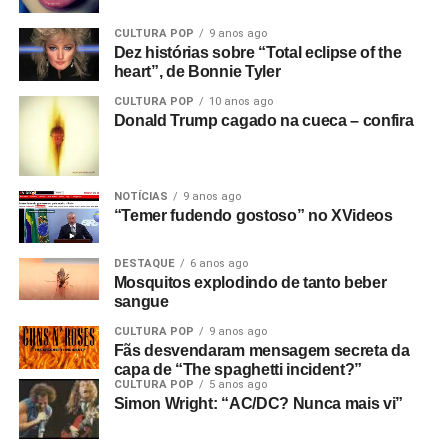
CULTURA POP
9 anos ago
Dez histórias sobre “Total eclipse of the
heart”, de Bonnie Tyler
CULTURA POP
10 anos ago
Donald Trump cagado na cueca – confira
NOTÍCIAS
9 anos ago
“Temer fudendo gostoso” no XVideos
DESTAQUE
6 anos ago
Mosquitos explodindo de tanto beber
sangue
CULTURA POP
9 anos ago
Fãs desvendaram mensagem secreta da
capa de “The spaghetti incident?”
CULTURA POP
5 anos ago
Simon Wright: “AC/DC? Nunca mais vi”