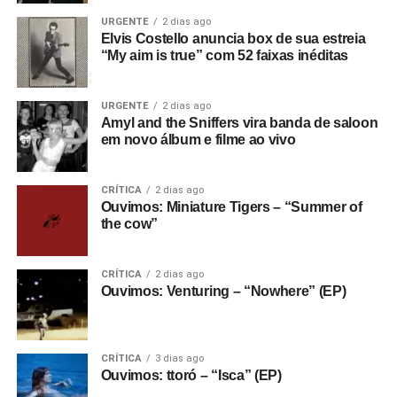
mail.
URGENTE
2 dias ago
Elvis Costello anuncia box de sua estreia
“My aim is true” com 52 faixas inéditas
URGENTE
2 dias ago
Amyl and the Sniffers vira banda de saloon
em novo álbum e filme ao vivo
CRÍTICA
2 dias ago
Ouvimos: Miniature Tigers – “Summer of
RELATED TOPICS:
ASTRA VAGA
DRUGDEALER
the cow”
EMPTYSET
INDIGO DE SOUZA
PLANET OPAL
RADAR
RICARDO SCHOTT
SUNGAZE
WATER FROM YOUR EYES
WEYES BLOOD
CRÍTICA
2 dias ago
Ouvimos: Venturing – “Nowhere” (EP)
UP NEXT
Urgente!: Quando a magia de Brian Wilson voltou
a funcionar
CRÍTICA
3 dias ago
DON'T MISS
Ouvimos: ttoró – “Isca” (EP)
Ouvimos: Morcheeba – “Escape the chaos”