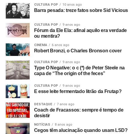
CULTURA POP
10 anos ago
Barra pesada: treze fatos sobre Sid Vicious
CULTURA POP
9 anos ago
Fórum da Ele Ela: afinal aquilo era verdade
ou mentira?
CINEMA
6 anos ago
Robert Bronzi, o Charles Bronson cover
CULTURA POP
9 anos ago
Type O Negative: o c (*) de Peter Steele na
capa de “The origin of the feces”
CULTURA POP
9 anos ago
E esse leite fermentado litrão da Frutap?
DESTAQUE
7 anos ago
Coach de Fracassos: sempre é tempo de
desistir
NOTÍCIAS
8 anos ago
Cegos têm alucinação quando usam LSD?