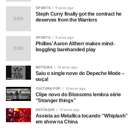
SPORTS
9 anos ago
Steph Curry finally got the contract he
deserves from the Warriors
SPORTS
9 anos ago
Phillies’ Aaron Altherr makes mind-
boggling barehanded play
NOTÍCIAS
10 anos ago
Saiu o single novo do Depeche Mode –
ouça!
CULTURA POP
10 anos ago
Clipe novo do Blossoms lembra série
“Stranger things”
DESTAQUE
10 anos ago
Assista ao Metallica tocando “Whiplash”
em show na China