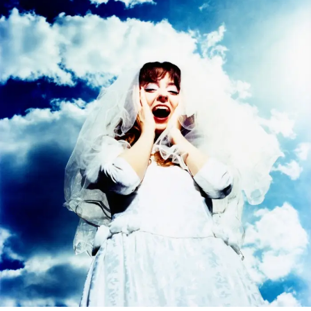
WATER FROM YOUR EYES, “LIFE SIGNS”.
A TV dos
anos 1990, com seus comerciais “ligue djá”, seus
telejornais cheios de letreiros passando pela tela, sitcoms
e talk shows, é a fonte de inspiração para o novo clipe do
Water From Your Eyes. Rachel Brown e Nate Amos, os
dois do WFYE, unem tédio, vazio, sátira, ritmos
quebrados (numa abordagem mais pro pós-punk que pro
pós-hardcore), vocais doces e guitarras ruidosas, numa
canção que anuncia o próximo álbum,
It’s a beautiful
place,
agendado para agosto. Um disco que, explicam-
confundem eles, será “sobre tempo, dinossauros e
espaço”.