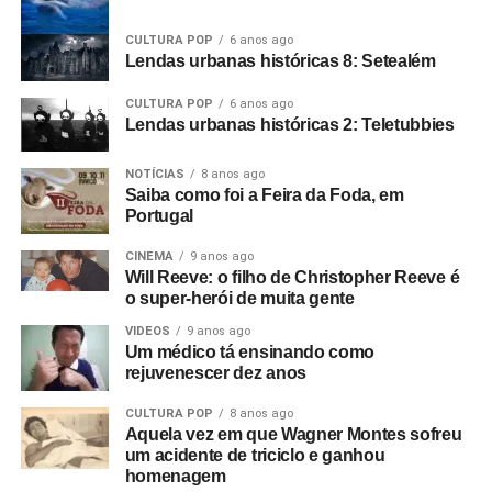
CULTURA POP
6 anos ago
Ricardo Schott
Lendas urbanas históricas 8: Setealém
CULTURA POP
6 anos ago
Lendas urbanas históricas 2: Teletubbies
Ricardo Schott é jornalista, radialista, editor e principal
colaborador do POP FANTASMA.
NOTÍCIAS
8 anos ago
Saiba como foi a Feira da Foda, em
Portugal
CINEMA
9 anos ago
Will Reeve: o filho de Christopher Reeve é
o super-herói de muita gente
VIDEOS
9 anos ago
Um médico tá ensinando como
rejuvenescer dez anos
CULTURA POP
8 anos ago
Aquela vez em que Wagner Montes sofreu
um acidente de triciclo e ganhou
homenagem