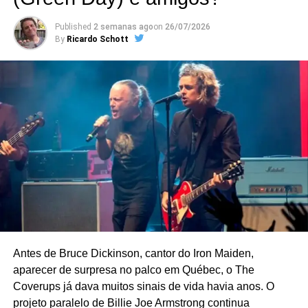
turmas de Fortaleza.
Published
2 semanas ago
on
26/07/2026
Algumas entrevistas merecem destaque: aqui o repórter
By
Ricardo Schott
chega para um cara e pergunta “aí, lesado, o que é ser
punk pra você?” (curiosamente o entrevistado, um
operário, diz que “ser punk é ser contra a anarquia”).
Antes de Bruce Dickinson, cantor do Iron Maiden,
aparecer de surpresa no palco em Québec, o The
Coverups já dava muitos sinais de vida havia anos. O
projeto paralelo de Billie Joe Armstrong continua