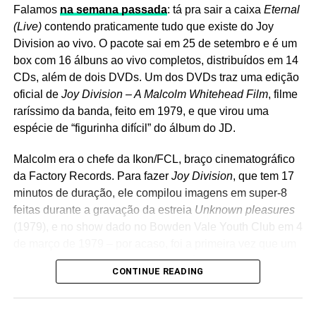
Falamos
na semana passada
: tá pra sair a caixa
Eternal
ligados ao movimento abre a parte IV.
(Live)
contendo praticamente tudo que existe do Joy
Division ao vivo. O pacote sai em 25 de setembro e é um
box com 16 álbuns ao vivo completos, distribuídos em 14
CDs, além de dois DVDs. Um dos DVDs traz uma edição
oficial de
Joy Division – A Malcolm Whitehead Film
, filme
raríssimo da banda, feito em 1979, e que virou uma
espécie de “figurinha difícil” do álbum do JD.
Malcolm era o chefe da Ikon/FCL, braço cinematográfico
da Factory Records. Para fazer
Joy Division
, que tem 17
minutos de duração, ele compilou imagens em super-8
Um post compartilhado por LANA DEL REY (@honeymoon)
feitas durante a gravação da estreia
Unknown pleasures
(1979), e no show dado no Bowden Vale Youth Club em 4
de março de 1979 – por acaso, foi a primeira vez que um
Ela também afirmou que ambos já têm capas prontas e
show do grupo foi filmado. Há também uma entrevista
descreveu os projetos como algumas das obras de que
CONTINUE READING
com a banda.
mais se orgulha. O álbum principal,
Stove
, continua
reunindo os singles
Henry, come on
,
Bluebird
e
White
Se você fizer uma busca no YouTube, acha apenas