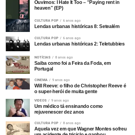
aeroporto e depois quando ele era DJ no Rafters. Eu
Ouvimos: I Hate It Too – “Paying rent in
heaven” (EP)
costumava ir lá assistir bandas e o Rob acabou
empresariando uma banda chamada The Panik. Eu
CULTURA POP
6 anos ago
estava começando como cineasta na época, autodidata,
Lendas urbanas históricas 8: Setealém
filmando em 8mm.
CULTURA POP
6 anos ago
E começamos um filme que não deu em nada. O show do
Lendas urbanas históricas 2: Teletubbies
The Panik na última noite do Electric Circus. Estava muito
NOTÍCIAS
8 anos ago
escuro e a filmagem ficou péssima. Acabou ficando de
Saiba como foi a Feira da Foda, em
lado. Aí o Rob me ligou e disse: “Estou empresariando
Portugal
uma banda nova chamada Warsaw e me perguntou se eu
queria ir vê-los no The Factory”.
CINEMA
9 anos ago
Will Reeve: o filho de Christopher Reeve é
Foto: Reprodução Internet
o super-herói de muita gente
Fui vê-los no antigo Russell Club e eles foram
absolutamente incríveis; me arrepiaram. Quis fazer algo
VIDEOS
9 anos ago
Um médico tá ensinando como
com eles naquele instante. Fui falar com o dono da loja
rejuvenescer dez anos
de discos local e contei a ele sobre o clube Bowden Vale
em Altrincham, onde eu tinha visto inúmeras bandas em
CULTURA POP
8 anos ago
Aquela vez em que Wagner Montes sofreu
1963-64, e disse que ele deveria voltar a promover
um acidente de triciclo e ganhou