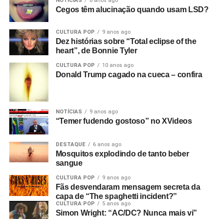
NOTÍCIAS
8 anos ago
segundo, mas só funcionou a dezoito.
Cegos têm alucinação quando usam LSD?
Só descobri depois! Filmei tudo com uma câmera e só
CULTURA POP
9 anos ago
tinha dinheiro para três cartuchos. Cerca de nove
Dez histórias sobre “Total eclipse of the
minutos. Filmei duas músicas e meia de uma vez e
heart”, de Bonnie Tyler
depois fiz cortes, tentando não incluir instrumentos para
CULTURA POP
10 anos ago
poder inseri-los como cenas adicionais sobre o que já
Donald Trump cagado na cueca – confira
tinha filmado. Então, fiquei com os três cartuchos e uma
fita de rolo com o show inteiro. Eu já tinha começado as
outras partes do filme antes do show.
NOTÍCIAS
9 anos ago
“Temer fudendo gostoso” no XVideos
Isso é a parte técnica da atuação. Mas qual é o
significado do filme como um todo? O que você
DESTAQUE
6 anos ago
estava tentando fazer?
Começa com
New dawn fades.
Mosquitos explodindo de tanto beber
Você sabe, essa é a música que está tocando, e ela
sangue
simboliza esse novo amanhecer do fascismo com James
CULTURA POP
9 anos ago
Anderton, o chefe de polícia de Manchester na época. Ele
Fãs desvendaram mensagem secreta da
capa de “The spaghetti incident?”
foi um precursor de Thatcher, pois era de extrema-direita,
CULTURA POP
5 anos ago
religioso e queria reprimir os jovens.
Simon Wright: “AC/DC? Nunca mais vi”