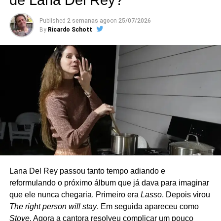
de Lana Del Rey?
movimento) também surgem no papo.
Published
2 semanas ago
on
25/07/2026
By
Ricardo Schott
Criado em 2018, o grupo reúne integrantes e
colaboradores do Green Day em apresentações
pequenas, normalmente em clubes da Califórnia. A
formação original contava com Billie Joe Armstrong (voz e
guitarra), Mike Dirnt (baixo e voz), Jason White (guitarra),
Bill Schneider (baixo) e Chris Dugan (bateria) – Mike e
Jason são os únicos que fazem parte também do Green
Day, sendo que Jason atua como músico de turnê. Nos
últimos anos, porém, Dirnt deixou de participar dos
shows, e o The Coverups passou a atuar como quarteto.
Lana Del Rey passou tanto tempo adiando e
O repertório é uma carta de amor ao rock e ao punk.
reformulando o próximo álbum que já dava para imaginar
Clássicos de Ramones, David Bowie, The Clash, Cheap
que ele nunca chegaria. Primeiro era
Lasso
. Depois virou
Trick, Joan Jett, Tom Petty, Misfits, Nirvana, Rolling
The right person will stay
. Em seguida apareceu como
Stones e até Strokes costumam aparecer nas
Stove
. Agora a cantora resolveu complicar um pouco