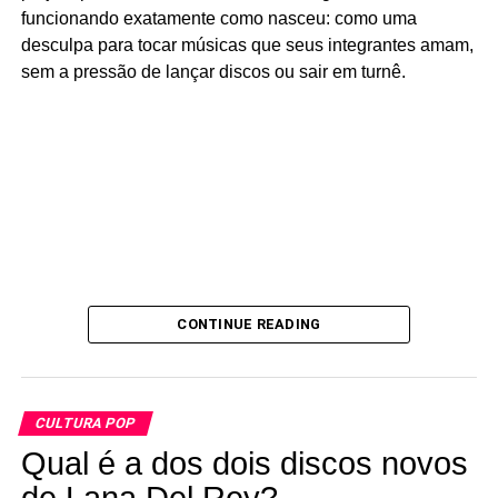
funcionando exatamente como nasceu: como uma
desculpa para tocar músicas que seus integrantes amam,
sem a pressão de lançar discos ou sair em turnê.
CONTINUE READING
E abaixo você confere as outras partes do doc. A parte II
abre com um papo bem interessante com alguns punks
de Fortaleza, em que há discordância entre alguns deles
sobre o assunto “homossexualidade” (“punk não dá a b…,
CULTURA POP
não”, diz um deles, antes de ser interrompido por uma
Qual é a dos dois discos novos
garota que defende os gays). Assuntos como aborto
(igualmente polêmico entre garotos e garotas do