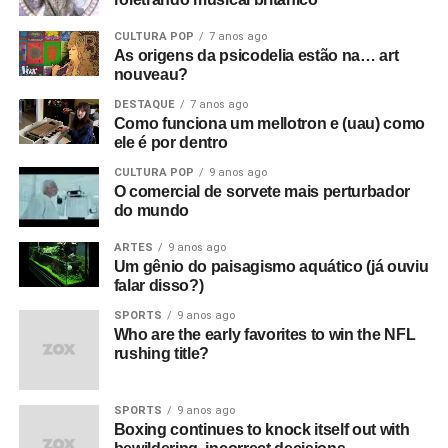
um underground cultural. Eles eram a resistência contra
tudo isso lá fora.
CULTURA POP
7 anos ago
As origens da psicodelia estão na… art
O que era que havia de tão especial no Joy Division?
nouveau?
Eles eram simplesmente poderosos demais. Eu sabia
DESTAQUE
7 anos ago
que eles iam bombar. Não havia motivo para pensar isso,
Como funciona um mellotron e (uau) como
ele é por dentro
na verdade, só tinha umas dez pessoas no Factory Club.
Eu não conseguia acreditar. Eu simplesmente sabia que
CULTURA POP
9 anos ago
O comercial de sorvete mais perturbador
aquilo era a nova onda. Era isso. Eles eram muito mais
do mundo
do que o punk tinha se tornado, que basicamente era só
uma banda para substituir as bandas de pub rock. Aquilo
ARTES
9 anos ago
era algo maior e artisticamente mais significativo do que o
Um gênio do paisagismo aquático (já ouviu
falar disso?)
punk. Pelo menos para mim.
SPORTS
9 anos ago
O que aconteceu com o filme quando foi editado e
Who are the early favorites to win the NFL
rushing title?
sincronizado?
Foi exibido pela primeira vez no antigo
cinema Scala, em Londres – um cinema de verdade!
SPORTS
9 anos ago
Qual foi a reação a isso?
Bem, eles fizeram três
Boxing continues to knock itself out with