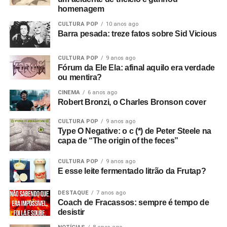
shows.
homenagem
Mais tarde, apresentei-o ao Rob, que tinha um monte de
CULTURA POP
10 anos ago
Barra pesada: treze fatos sobre Sid Vicious
cópias do primeiro EP da banda que sobraram. Eles
estavam sem dinheiro, então venderam tudo para o dono
CULTURA POP
9 anos ago
da loja de discos, e ele as colocou para tocar em Bowden
Fórum da Ele Ela: afinal aquilo era verdade
Vale. E era isso que eu queria desde o início, sabe? Eu
ou mentira?
queria filmar a banda. Então, aluguei alguns andaimes e
CINEMA
6 anos ago
equipamentos e fiz tudo.
Robert Bronzi, o Charles Bronson cover
Com que equipamento você filmou?
Bom, tudo custou
CULTURA POP
9 anos ago
Type O Negative: o c (*) de Peter Steele na
setenta e duas libras, o que eu achei um absurdo!
(risos)
capa de “The origin of the feces”
Filmei com uma câmera de cinema Hannimex baratinha,
a primeira câmera que tive. Usei um filme da Agfa que
CULTURA POP
9 anos ago
lançaram na época, que tinha uma faixa de som, mas
E esse leite fermentado litrão da Frutap?
vinha num cartucho silencioso e o som era adicionado
depois, no projetor. Então filmei sem som e gravei o áudio
DESTAQUE
7 anos ago
Coach de Fracassos: sempre é tempo de
num gravador de rolo. Era para sincronizar depois, mas
desistir
não funcionou! Filmei a vinte e quatro quadros por