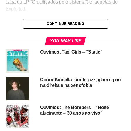
capa do LP “Crucificados pelo sistema”) e jaquetas do
Exploited.
CONTINUE READING
YOU MAY LIKE
Ouvimos: Taxi Girls – “Static”
Conor Kinsella: punk, jazz, glam e pau
na direita e na xenofobia
Ouvimos: The Bombers – “Noite
alucinante – 30 anos ao vivo”