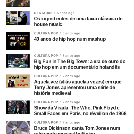
Então o filme passa de “O Desvanecimento de uma Nova
DESTAQUE
5 anos ago
Aurora” para o tema nazista. Mas não era uma nova
Os ingredientes de uma faixa clássica de
aurora, era um retorno ao passado. Ouvimos discursos de
house music
Adolf Hitler misturados com Anderton falando sobre
CULTURA POP
6 anos ago
campos de trabalho forçado em uma entrevista que ele
40 anos de hip hop num mashup
deu a Tony Wilson, curiosamente
(o criador da Factory
era apresentador de talk shows na TV)
. Ele dizia coisas
CULTURA POP
6 anos ago
como: “Eles serão obrigados a trabalhar como nunca
Big Fun In The Big Town: a era de ouro do
trabalharam antes”, e isso leva a uma montagem de
hip hop em um documentário holandês
anúncios e cenas de ruas do centro de Manchester. Este
CULTURA POP
7 anos ago
é o consumismo – o novo fascismo! Nesse ponto, era
Aquela vez (aliás aquelas vezes) em que
algo local, mas dava a sensação de que algo muito ruim
Terry Jones apresentou uma série de
história medieval
estava acontecendo e que se tornaria maior.
CULTURA POP
7 anos ago
Então você tem essa coisa de lei e ordem, esse fascismo
Show da Virada: The Who, Pink Floyd e
Small Faces em Paris, no réveillon de 1968
corporativo, e aí eu corto para a banda na sala de ensaio.
Parece ótimo, bem underground. Sabe, underground no
CULTURA POP
7 anos ago
sentido político, tipo a resistência francesa. Mas esse era
Bruce Dickinson canta Tom Jones num
roletrando musical britânico