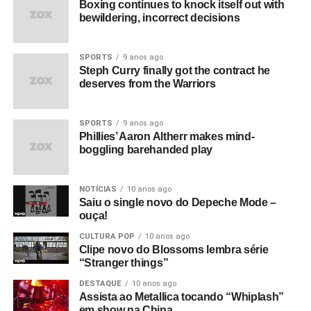
Boxing continues to knock itself out with
bewildering, incorrect decisions
SPORTS
9 anos ago
Steph Curry finally got the contract he
deserves from the Warriors
SPORTS
9 anos ago
Phillies’ Aaron Altherr makes mind-
boggling barehanded play
NOTÍCIAS
10 anos ago
Saiu o single novo do Depeche Mode –
ouça!
CULTURA POP
10 anos ago
Clipe novo do Blossoms lembra série
“Stranger things”
DESTAQUE
10 anos ago
Assista ao Metallica tocando “Whiplash”
em show na China