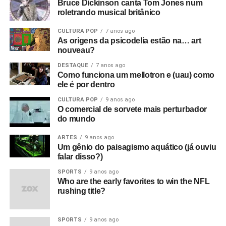
Bruce Dickinson canta Tom Jones num
roletrando musical britânico
CULTURA POP
7 anos ago
As origens da psicodelia estão na… art
nouveau?
DESTAQUE
7 anos ago
Como funciona um mellotron e (uau) como
ele é por dentro
CULTURA POP
9 anos ago
O comercial de sorvete mais perturbador
do mundo
ARTES
9 anos ago
Um gênio do paisagismo aquático (já ouviu
falar disso?)
SPORTS
9 anos ago
Who are the early favorites to win the NFL
rushing title?
SPORTS
9 anos ago