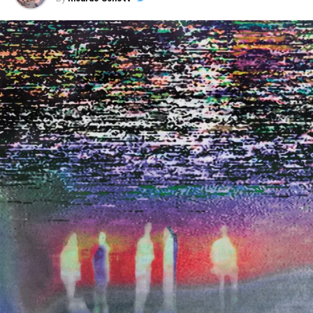
Julieta
é o disco do single
Casos de Colômbia,
que
assume referências de Radiohead e Chico Buarque, mas
também mistura emanações de Arctic Monkeys e
guitarras em clima de blues pós-punk. A faixa tem
participação de Mariana Estol nos vocais, e uma letra que
mete o dedo na ferida das expectativas que, muitas
vezes, não representam nada (“nunca que você vai
encontrar dentro do armário / algo lendário, é tudo
vestuário / sabe aquela luz que a gente vê de madrugada
/ é quase nada, mas satisfaz a alma”).
Abrindo o disco,
Casos de Colômbia
serve de balizador
para faixas poéticas como o soul psicodélico de
Nuvem
nua
, o easy listening esparso de
Dorme pra ver se me
esquece,
o pop rock radicalmente brasileiro de
Quem
nunca quis demais
e
Um tempo pra pensar
– estas duas
lembrando um pouco o som praiano de Lulu Santos e
Charlie Brown Jr. Também cede espaço para a vibe