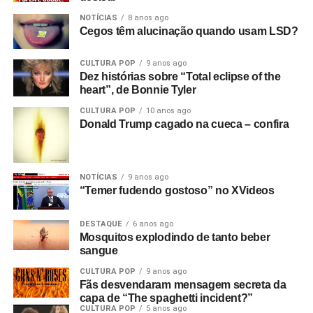
NOTÍCIAS
8 anos ago
Cegos têm alucinação quando usam LSD?
CULTURA POP
9 anos ago
Dez histórias sobre “Total eclipse of the
heart”, de Bonnie Tyler
CULTURA POP
10 anos ago
Donald Trump cagado na cueca – confira
NOTÍCIAS
9 anos ago
“Temer fudendo gostoso” no XVideos
DESTAQUE
6 anos ago
Mosquitos explodindo de tanto beber
sangue
CULTURA POP
9 anos ago
Fãs desvendaram mensagem secreta da
capa de “The spaghetti incident?”
CULTURA POP
5 anos ago