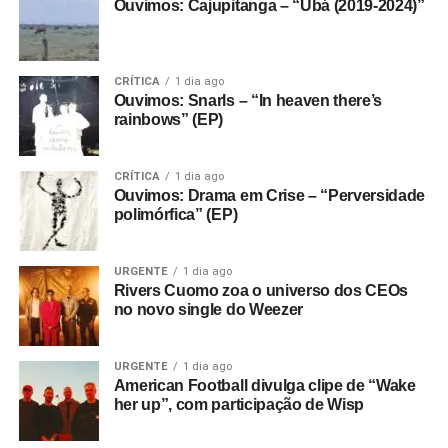
Ouvimos: Cajupitanga – “Ubá (2019-2024)”
Fantasma funcionando todo dia.
Apoie aqui.
E se ainda não assinou, dá tempo:
assine a
newsletter
e receba nossos posts direto no e-
CRÍTICA
1 dia ago
mail.
Ouvimos: Snarls – “In heaven there’s
rainbows” (EP)
CRÍTICA
1 dia ago
Ouvimos: Drama em Crise – “Perversidade
polimórfica” (EP)
URGENTE
1 dia ago
Rivers Cuomo zoa o universo dos CEOs
no novo single do Weezer
URGENTE
1 dia ago
American Football divulga clipe de “Wake
her up”, com participação de Wisp