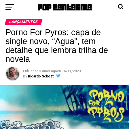
LANÇAMENTOS
Porno For Pyros: capa de
single novo, “Agua”, tem
detalhe que lembra trilha de
novela
Published
3 anos ago
on
16/11/2023
By
Ricardo Schott