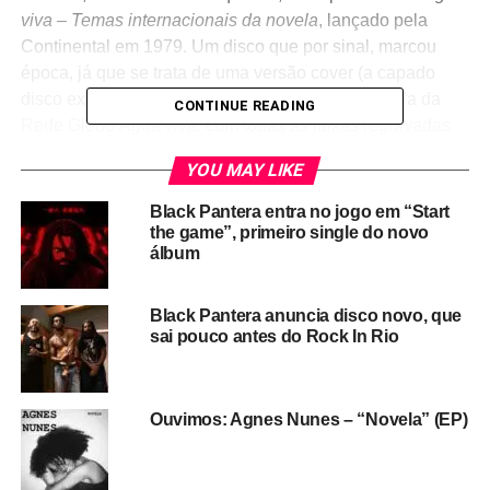
viva – Temas internacionais da novela
, lançado pela
Continental em 1979. Um disco que por sinal, marcou
época, já que se trata de uma versão cover (a capado
disco explica isso) da trilha internacional da novela da
CONTINUE READING
Rede Globo
Água viva,
com todas as faixas regravadas
pelo grupo paulistano Os Carbonos.
YOU MAY LIKE
Black Pantera entra no jogo em “Start
the game”, primeiro single do novo
álbum
Black Pantera anuncia disco novo, que
sai pouco antes do Rock In Rio
Ouvimos: Agnes Nunes – “Novela” (EP)
Na época, deu na revista
SomTrês
que a Continental
havia lançado o disco como uma forma de protestar