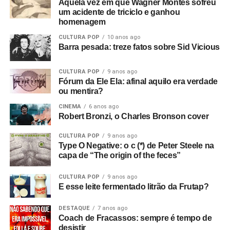
Aquela vez em que Wagner Montes sofreu
um acidente de triciclo e ganhou
homenagem
CULTURA POP
10 anos ago
Barra pesada: treze fatos sobre Sid Vicious
CULTURA POP
9 anos ago
Fórum da Ele Ela: afinal aquilo era verdade
ou mentira?
CINEMA
6 anos ago
Robert Bronzi, o Charles Bronson cover
CULTURA POP
9 anos ago
Type O Negative: o c (*) de Peter Steele na
capa de “The origin of the feces”
CULTURA POP
9 anos ago
E esse leite fermentado litrão da Frutap?
DESTAQUE
7 anos ago
Coach de Fracassos: sempre é tempo de
desistir