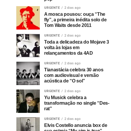
URGENTE
2 dias ago
A mosca pousou: ouça “The
fly”, a primeira inédita solo de
Tom Waits desde 2011
URGENTE
2 dias ago
Toda a delicadeza do Mojave 3
volta às lojas em
relançamentos da 4AD
URGENTE
2 dias ago
Tianastácia celebra 30 anos
com audiovisual e versão
acústica de “O sol”
URGENTE
2 dias ago
Yu Musick celebra a
transformação no single “Des-
rat”
URGENTE
2 dias ago
Elvis Costello anuncia box de
sua estreia “My aim is true”