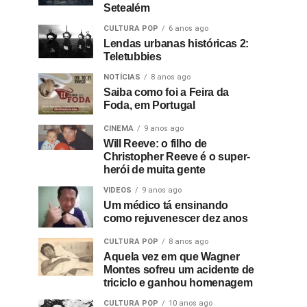
Setealém
CULTURA POP
6 anos ago
Lendas urbanas históricas 2:
Teletubbies
NOTÍCIAS
8 anos ago
Saiba como foi a Feira da
Foda, em Portugal
CINEMA
9 anos ago
Will Reeve: o filho de
Christopher Reeve é o super-
herói de muita gente
VIDEOS
9 anos ago
Um médico tá ensinando
como rejuvenescer dez anos
CULTURA POP
8 anos ago
Aquela vez em que Wagner
Montes sofreu um acidente de
triciclo e ganhou homenagem
CULTURA POP
10 anos ago