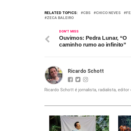
RELATED TOPICS:
CBS
CHICO NEVES
FE
ZECA BALEIRO
DON'T MISS
Ouvimos: Pedra Lunar, “O
caminho rumo ao infinito”
Ricardo Schott
Ricardo Schott é jornalista, radialista, edit