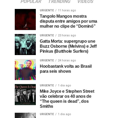
POPULAR
TRENDING
VIDEOS
URGENTE
11 horas ago
Tangolo Mangos mostra
disputa entre amigos por uma
mulher no clipe de “Dominó”
URGENTE
23 horas ago
Gatta Morta: supergrupo une
Buzz Osborne (Melvins) e Jeff
Pinkus (Butthole Surfers)
URGENTE
24 horas ago
Hoobastank volta ao Brasil
para seis shows
URGENTE
1 dia ago
Mike Joyce e Stephen Street
vão celebrar os 40 anos de
“The queen is dead”, dos
Smiths
URGENTE
1 dia ago