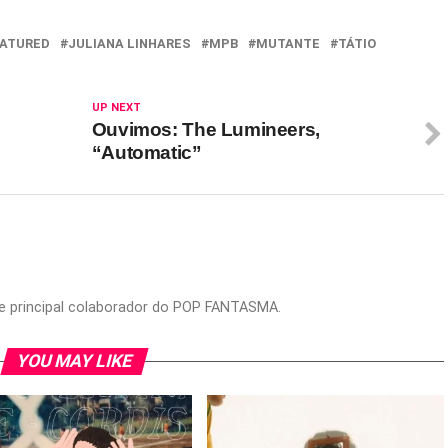
ATURED
JULIANA LINHARES
MPB
MUTANTE
TÁTIO
UP NEXT
Ouvimos: The Lumineers,
“Automatic”
or e principal colaborador do POP FANTASMA.
YOU MAY LIKE