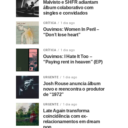
Malvisto e SHFR adiantam
álbum colaborativo com
singles e convidados
CRÍTICA
1 dia ago
Ouvimos: Women In Peril –
“Don’t lose heart”
CRÍTICA
1 dia ago
Ouvimos: I Hate It Too –
“Paying rent in heaven” (EP)
URGENTE
1 dia ago
Josh Rouse anuncia álbum
novo e reencontra o produtor
de “1972”
URGENTE
1 dia ago
Late Again transforma
coincidência com ex-
relacionamentos em dream
pop