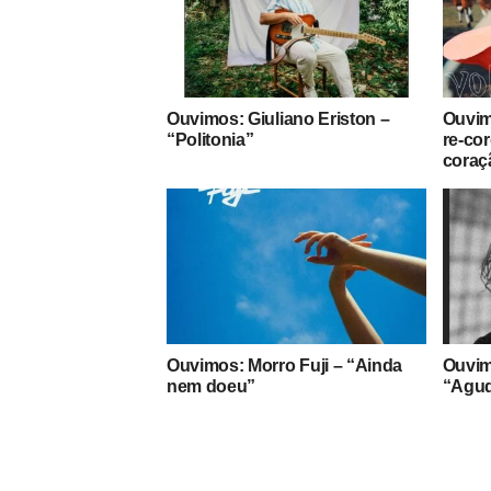
Ouvimos: Giuliano Eriston –
Ouvim
“Politonia”
re-cor
coraç
Ouvimos: Morro Fuji – “Ainda
Ouvim
nem doeu”
“Agud