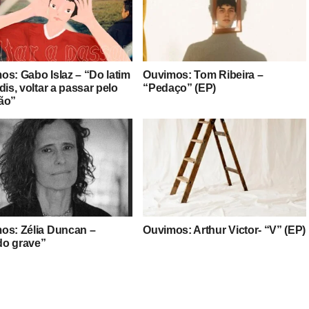
os: Gabo Islaz – “Do latim
Ouvimos: Tom Ribeira –
dis, voltar a passar pelo
“Pedaço” (EP)
ão”
os: Zélia Duncan –
Ouvimos: Arthur Victor- “V” (EP)
o grave”