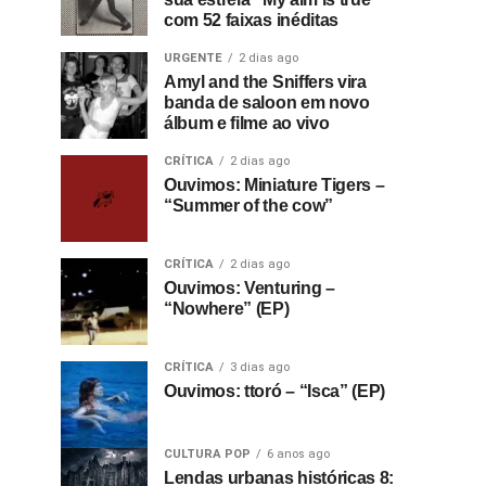
com 52 faixas inéditas
URGENTE
2 dias ago
Amyl and the Sniffers vira
banda de saloon em novo
álbum e filme ao vivo
CRÍTICA
2 dias ago
Ouvimos: Miniature Tigers –
“Summer of the cow”
CRÍTICA
2 dias ago
Ouvimos: Venturing –
“Nowhere” (EP)
CRÍTICA
3 dias ago
Ouvimos: ttoró – “Isca” (EP)
CULTURA POP
6 anos ago
Lendas urbanas históricas 8: