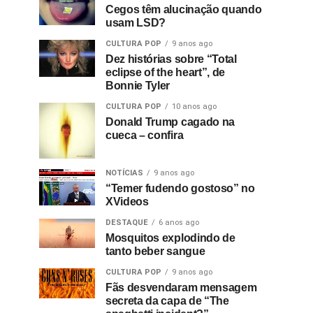
Cegos têm alucinação quando
usam LSD?
CULTURA POP
9 anos ago
Dez histórias sobre “Total
eclipse of the heart”, de
Bonnie Tyler
CULTURA POP
10 anos ago
Donald Trump cagado na
cueca – confira
NOTÍCIAS
9 anos ago
“Temer fudendo gostoso” no
XVideos
DESTAQUE
6 anos ago
Mosquitos explodindo de
tanto beber sangue
CULTURA POP
9 anos ago
Fãs desvendaram mensagem
secreta da capa de “The