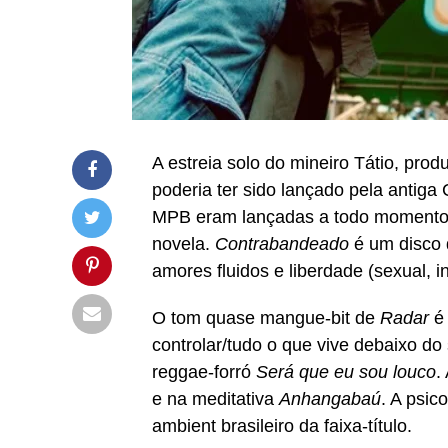
A estreia solo do mineiro Tátio, prod
poderia ter sido lançado pela antig
MPB eram lançadas a todo momento e
novela.
Contrabandeado
é um disco 
amores fluidos e liberdade (sexual, i
O tom quase mangue-bit de
Radar
é
controlar/tudo o que vive debaixo do
reggae-forró
Será que eu sou louco
.
e na meditativa
Anhangabaú
. A psic
ambient brasileiro da faixa-título.