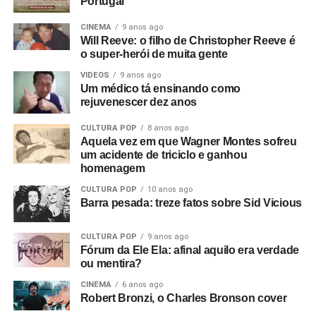
Portugal
uma banda nova chamada Warsaw e me perguntou se eu
Ricardo Schott é jornalista, radialista, editor e principal
colaborador do POP FANTASMA.
queria ir vê-los no The Factory”.
CINEMA
9 anos ago
Will Reeve: o filho de Christopher Reeve é
Foto: Reprodução Internet
o super-herói de muita gente
Fui vê-los no antigo Russell Club e eles foram
absolutamente incríveis; me arrepiaram. Quis fazer algo
VIDEOS
9 anos ago
Um médico tá ensinando como
com eles naquele instante. Fui falar com o dono da loja
rejuvenescer dez anos
de discos local e contei a ele sobre o clube Bowden Vale
em Altrincham, onde eu tinha visto inúmeras bandas em
CULTURA POP
8 anos ago
Aquela vez em que Wagner Montes sofreu
1963-64, e disse que ele deveria voltar a promover
um acidente de triciclo e ganhou
shows.
homenagem
Mais tarde, apresentei-o ao Rob, que tinha um monte de
CULTURA POP
10 anos ago
Barra pesada: treze fatos sobre Sid Vicious
cópias do primeiro EP da banda que sobraram. Eles
estavam sem dinheiro, então venderam tudo para o dono
CULTURA POP
9 anos ago
da loja de discos, e ele as colocou para tocar em Bowden
Fórum da Ele Ela: afinal aquilo era verdade
Vale. E era isso que eu queria desde o início, sabe? Eu
ou mentira?
queria filmar a banda. Então, aluguei alguns andaimes e
CINEMA
6 anos ago
equipamentos e fiz tudo.
Robert Bronzi, o Charles Bronson cover