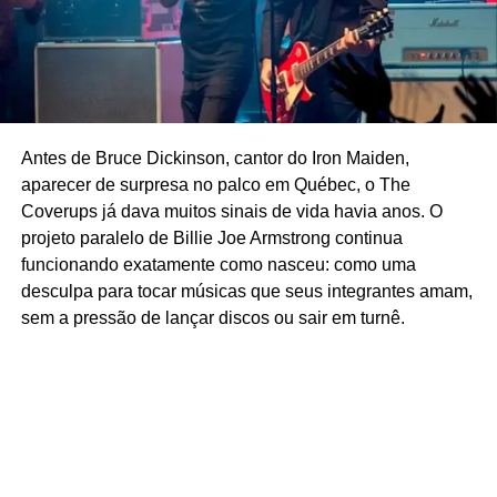
rigorosamente como mandava a moda dos anos 1970 (o
que dava um visual inacreditavelmente stoner e meio pré-
grunge a todas elas); 2) Nos anos 1970 e 1980, época em
que saíam clássicos como o
Manual do Escoteiro-Mirim
e
o
Manual do Peninha
, os livros de ciência estimulavam
bastante as crianças e adolescentes a fazerem coisas por
Antes de Bruce Dickinson, cantor do Iron Maiden,
conta própria e a experimentarem: seja construindo
aparecer de surpresa no palco em Québec, o The
coisas, seja montando objetos, seja fazendo
Coverups já dava muitos sinais de vida havia anos. O
experimentos científicos com o que tinham à mão, ou até
projeto paralelo de Billie Joe Armstrong continua
durante a realização de atividades triviais. Olha aí.
funcionando exatamente como nasceu: como uma
desculpa para tocar músicas que seus integrantes amam,
sem a pressão de lançar discos ou sair em turnê.