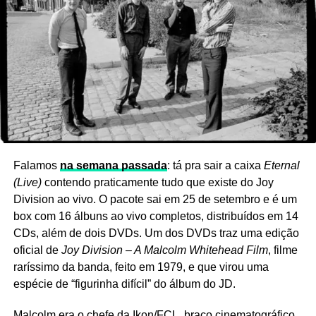
Essa foto é bem legal! O
Flashbak
crê que a menina
estava ouvindo Steve Miller Band ou Deep Purple (não
consigo reconhecer o selo do disco).
Ver essa foto no Instagram
Falamos
na semana passada
: tá pra sair a caixa
Eternal
(Live)
contendo praticamente tudo que existe do Joy
Division ao vivo. O pacote sai em 25 de setembro e é um
box com 16 álbuns ao vivo completos, distribuídos em 14
CDs, além de dois DVDs. Um dos DVDs traz uma edição
oficial de
Joy Division – A Malcolm Whitehead Film
, filme
raríssimo da banda, feito em 1979, e que virou uma
espécie de “figurinha difícil” do álbum do JD.
Malcolm era o chefe da Ikon/FCL, braço cinematográfico