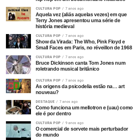
anúncios e cenas de ruas do centro de Manchester. Este
CULTURA POP
7 anos ago
é o consumismo – o novo fascismo! Nesse ponto, era
Aquela vez (aliás aquelas vezes) em que
algo local, mas dava a sensação de que algo muito ruim
Terry Jones apresentou uma série de
história medieval
estava acontecendo e que se tornaria maior.
CULTURA POP
7 anos ago
Então você tem essa coisa de lei e ordem, esse fascismo
Show da Virada: The Who, Pink Floyd e
Small Faces em Paris, no réveillon de 1968
corporativo, e aí eu corto para a banda na sala de ensaio.
Parece ótimo, bem underground. Sabe, underground no
CULTURA POP
7 anos ago
sentido político, tipo a resistência francesa. Mas esse era
Bruce Dickinson canta Tom Jones num
roletrando musical britânico
um underground cultural. Eles eram a resistência contra
tudo isso lá fora.
CULTURA POP
7 anos ago
As origens da psicodelia estão na… art
O que era que havia de tão especial no Joy Division?
nouveau?
Eles eram simplesmente poderosos demais. Eu sabia
DESTAQUE
7 anos ago
que eles iam bombar. Não havia motivo para pensar isso,
Como funciona um mellotron e (uau) como
ele é por dentro
na verdade, só tinha umas dez pessoas no Factory Club.
Eu não conseguia acreditar. Eu simplesmente sabia que
CULTURA POP
9 anos ago
O comercial de sorvete mais perturbador
aquilo era a nova onda. Era isso. Eles eram muito mais
do mundo
do que o punk tinha se tornado, que basicamente era só