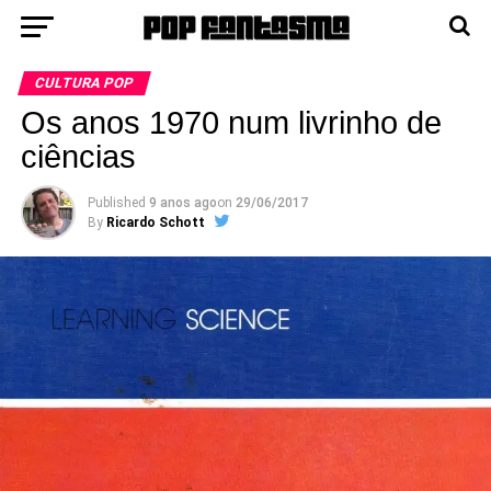
CULTURA POP
Os anos 1970 num livrinho de
ciências
Published
9 anos ago
on
29/06/2017
By
Ricardo Schott