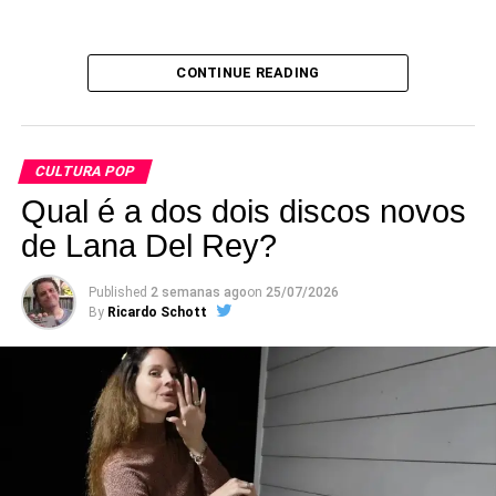
CONTINUE READING
CULTURA POP
Qual é a dos dois discos novos
Três crianças prontas para um experimento científico (a
de Lana Del Rey?
da esquerda parece o Mark Arm, vocalista do Mudhoney,
quando pré-adolescente).
Published
2 semanas ago
on
25/07/2026
By
Ricardo Schott
Criado em 2018, o grupo reúne integrantes e
colaboradores do Green Day em apresentações
pequenas, normalmente em clubes da Califórnia. A
formação original contava com Billie Joe Armstrong (voz e
guitarra), Mike Dirnt (baixo e voz), Jason White (guitarra),
Bill Schneider (baixo) e Chris Dugan (bateria) – Mike e