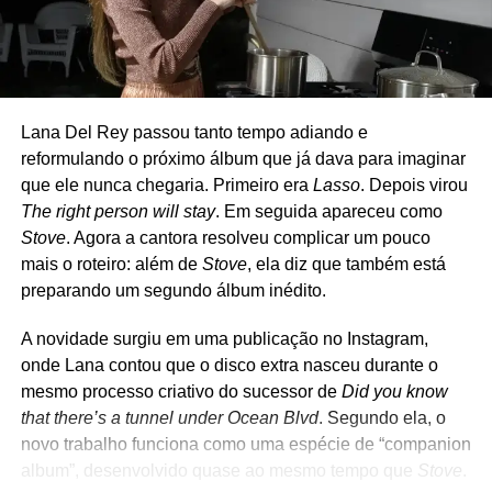
Jason são os únicos que fazem parte também do Green
Day, sendo que Jason atua como músico de turnê. Nos
últimos anos, porém, Dirnt deixou de participar dos
shows, e o The Coverups passou a atuar como quarteto.
Lana Del Rey passou tanto tempo adiando e
O repertório é uma carta de amor ao rock e ao punk.
reformulando o próximo álbum que já dava para imaginar
Clássicos de Ramones, David Bowie, The Clash, Cheap
que ele nunca chegaria. Primeiro era
Lasso
. Depois virou
Trick, Joan Jett, Tom Petty, Misfits, Nirvana, Rolling
The right person will stay
. Em seguida apareceu como
Stones e até Strokes costumam aparecer nas
Stove
. Agora a cantora resolveu complicar um pouco
apresentações, que muitas vezes são anunciadas poucas
mais o roteiro: além de
Stove
, ela diz que também está
horas antes de acontecer. Diferentemente de outros
preparando um segundo álbum inédito.
projetos paralelos de Billie Joe, como Foxboro Hot Tubs e
The Longshot, o The Coverups nunca teve a intenção de
A novidade surgiu em uma publicação no Instagram,
gravar músicas próprias. A proposta é apenas revisitar
onde Lana contou que o disco extra nasceu durante o
clássicos em um ambiente intimista, recriando um pouco
mesmo processo criativo do sucessor de
Did you know
da atmosfera dos primeiros dias do Green Day nos clubes
that there’s a tunnel under Ocean Blvd
. Segundo ela, o
da região de Berkeley e Oakland.
novo trabalho funciona como uma espécie de “companion
album”, desenvolvido quase ao mesmo tempo que
Stove
.