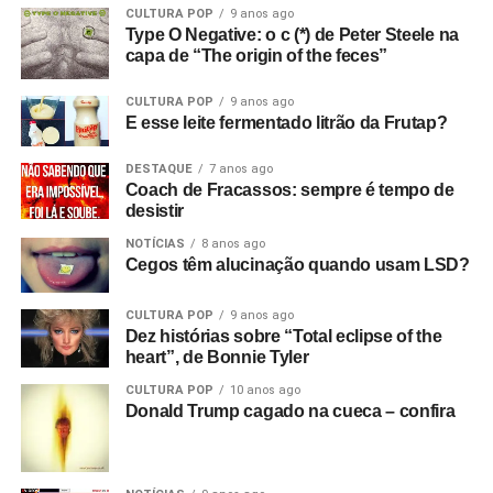
Com que equipamento você filmou?
Bom, tudo custou
CULTURA POP
9 anos ago
Type O Negative: o c (*) de Peter Steele na
setenta e duas libras, o que eu achei um absurdo!
(risos)
capa de “The origin of the feces”
Filmei com uma câmera de cinema Hannimex baratinha,
a primeira câmera que tive. Usei um filme da Agfa que
CULTURA POP
9 anos ago
lançaram na época, que tinha uma faixa de som, mas
E esse leite fermentado litrão da Frutap?
vinha num cartucho silencioso e o som era adicionado
depois, no projetor. Então filmei sem som e gravei o áudio
DESTAQUE
7 anos ago
Coach de Fracassos: sempre é tempo de
num gravador de rolo. Era para sincronizar depois, mas
desistir
não funcionou! Filmei a vinte e quatro quadros por
NOTÍCIAS
8 anos ago
segundo, mas só funcionou a dezoito.
Cegos têm alucinação quando usam LSD?
Só descobri depois! Filmei tudo com uma câmera e só
CULTURA POP
9 anos ago
tinha dinheiro para três cartuchos. Cerca de nove
Dez histórias sobre “Total eclipse of the
minutos. Filmei duas músicas e meia de uma vez e
heart”, de Bonnie Tyler
depois fiz cortes, tentando não incluir instrumentos para
CULTURA POP
10 anos ago
poder inseri-los como cenas adicionais sobre o que já
Donald Trump cagado na cueca – confira
tinha filmado. Então, fiquei com os três cartuchos e uma
fita de rolo com o show inteiro. Eu já tinha começado as
outras partes do filme antes do show.