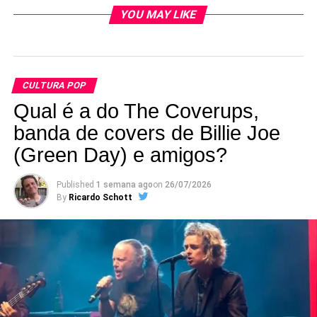
YOU MAY LIKE
CULTURA POP
Qual é a do The Coverups,
banda de covers de Billie Joe
(Green Day) e amigos?
Published
1 semana ago
on
26/07/2026
By
Ricardo Schott
Ok, também NÃO dá para separar imagem de conteúdo,
porque: 1) A produção do livro parecer ter pego crianças
ao acaso, sem dar nenhum tipo de tratamento de
overprodução a elas, ainda que todas estejam vestidas