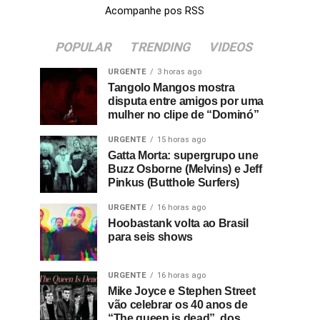
Acompanhe pos RSS
POPULAR
TRENDING
VIDEOS
URGENTE
3 horas ago
Tangolo Mangos mostra
disputa entre amigos por uma
mulher no clipe de “Dominó”
URGENTE
15 horas ago
Gatta Morta: supergrupo une
Buzz Osborne (Melvins) e Jeff
Pinkus (Butthole Surfers)
URGENTE
16 horas ago
Hoobastank volta ao Brasil
para seis shows
URGENTE
16 horas ago
Mike Joyce e Stephen Street
vão celebrar os 40 anos de
“The queen is dead”, dos