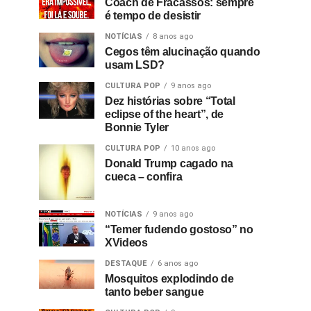
Coach de Fracassos: sempre
é tempo de desistir
NOTÍCIAS
8 anos ago
Cegos têm alucinação quando
usam LSD?
CULTURA POP
9 anos ago
Dez histórias sobre “Total
eclipse of the heart”, de
Bonnie Tyler
CULTURA POP
10 anos ago
Donald Trump cagado na
cueca – confira
NOTÍCIAS
9 anos ago
“Temer fudendo gostoso” no
XVideos
DESTAQUE
6 anos ago
Mosquitos explodindo de
tanto beber sangue