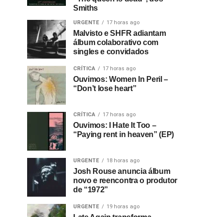
Smiths
URGENTE
17 horas ago
Malvisto e SHFR adiantam
álbum colaborativo com
singles e convidados
CRÍTICA
17 horas ago
Ouvimos: Women In Peril –
“Don’t lose heart”
CRÍTICA
17 horas ago
Ouvimos: I Hate It Too –
“Paying rent in heaven” (EP)
URGENTE
18 horas ago
Josh Rouse anuncia álbum
novo e reencontra o produtor
de “1972”
URGENTE
19 horas ago