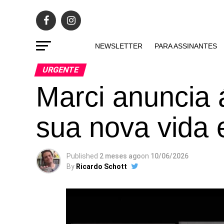
NEWSLETTER
PARA ASSINANTES
URGENTE
Marci anuncia 
sua nova vida
Published
2 meses ago
on
10/06/2026
By
Ricardo Schott