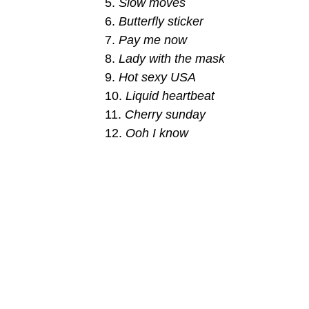
5.
Slow moves
6.
Butterfly sticker
7.
Pay me now
8.
Lady with the mask
9.
Hot sexy USA
10.
Liquid heartbeat
11.
Cherry sunday
12.
Ooh I know