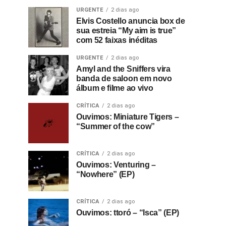
URGENTE
2 dias ago
Elvis Costello anuncia box de
sua estreia “My aim is true”
com 52 faixas inéditas
URGENTE
2 dias ago
Amyl and the Sniffers vira
banda de saloon em novo
álbum e filme ao vivo
CRÍTICA
2 dias ago
Ouvimos: Miniature Tigers –
“Summer of the cow”
CRÍTICA
2 dias ago
Ouvimos: Venturing –
“Nowhere” (EP)
CRÍTICA
2 dias ago
Ouvimos: ttoró – “Isca” (EP)