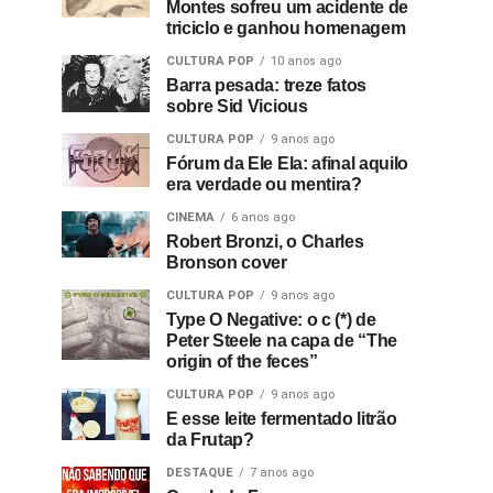
Montes sofreu um acidente de
triciclo e ganhou homenagem
CULTURA POP
10 anos ago
Barra pesada: treze fatos
sobre Sid Vicious
CULTURA POP
9 anos ago
Fórum da Ele Ela: afinal aquilo
era verdade ou mentira?
CINEMA
6 anos ago
Robert Bronzi, o Charles
Bronson cover
CULTURA POP
9 anos ago
Type O Negative: o c (*) de
Peter Steele na capa de “The
origin of the feces”
CULTURA POP
9 anos ago
E esse leite fermentado litrão
da Frutap?
DESTAQUE
7 anos ago