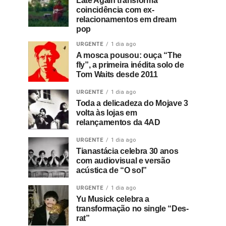
Late Again transforma
coincidência com ex-
relacionamentos em dream
pop
URGENTE
1 dia ago
A mosca pousou: ouça “The
fly”, a primeira inédita solo de
Tom Waits desde 2011
URGENTE
1 dia ago
Toda a delicadeza do Mojave 3
volta às lojas em
relançamentos da 4AD
URGENTE
1 dia ago
Tianastácia celebra 30 anos
com audiovisual e versão
acústica de “O sol”
URGENTE
1 dia ago
Yu Musick celebra a
transformação no single “Des-
rat”