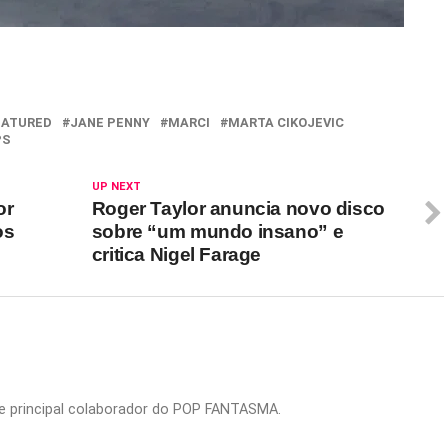
EATURED
JANE PENNY
MARCI
MARTA CIKOJEVIC
PS
UP NEXT
or
Roger Taylor anuncia novo disco
os
sobre “um mundo insano” e
critica Nigel Farage
or e principal colaborador do POP FANTASMA.