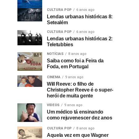
CULTURA POP
6 anos ago
Lendas urbanas históricas 8:
Setealém
CULTURA POP
6 anos ago
Lendas urbanas históricas 2:
Teletubbies
NOTÍCIAS
8 anos ago
Saiba como foi a Feira da
Foda, em Portugal
CINEMA
9 anos ago
Will Reeve: o filho de
Christopher Reeve é o super-
herói de muita gente
VIDEOS
9 anos ago
Um médico tá ensinando
como rejuvenescer dez anos
CULTURA POP
8 anos ago
Aquela vez em que Wagner