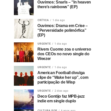
Ouvimos: Snarls – “In heaven
there’s rainbows” (EP)
CRÍTICA
1 dia ago
Ouvimos: Drama em Crise –
“Perversidade polimórfica”
(EP)
URGENTE
1 dia ago
Rivers Cuomo zoa o universo
dos CEOs no novo single do
Weezer
URGENTE
1 dia ago
American Football divulga
clipe de “Wake her up”, com
participação de Wisp
URGENTE
2 dias ago
Deco Gontijo faz MPB-jazz
indie em single duplo
CULTURA POP
6 anos ago