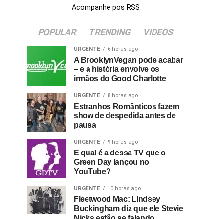
Acompanhe pos RSS
POPULAR
TRENDING
VIDEOS
URGENTE
6 horas ago
A BrooklynVegan pode acabar
– e a história envolve os
irmãos do Good Charlotte
URGENTE
8 horas ago
Estranhos Românticos fazem
show de despedida antes de
pausa
URGENTE
9 horas ago
E qual é a dessa TV que o
Green Day lançou no
YouTube?
URGENTE
10 horas ago
Fleetwood Mac: Lindsey
Buckingham diz que ele Stevie
Nicks estão se falando