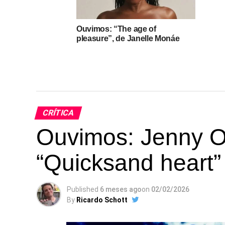
Ouvimos: “The age of
pleasure”, de Janelle Monáe
CRÍTICA
Ouvimos: Jenny O
“Quicksand heart”
Published
6 meses ago
on
02/02/2026
By
Ricardo Schott