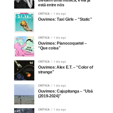
dividem uma música, e ela já
está entre nós
CRÍTICA
1 dia ago
Ouvimos: Taxi Girls – “Static”
CRÍTICA
1 dia ago
Ouvimos: Pianocoquetel –
“Que coisa”
CRÍTICA
1 dia ago
Ouvimos: Alex E.T. – “Color of
strange”
CRÍTICA
1 dia ago
Ouvimos: Cajupitanga – “Ubá
(2019-2024)”
CRÍTICA
1 dia ago