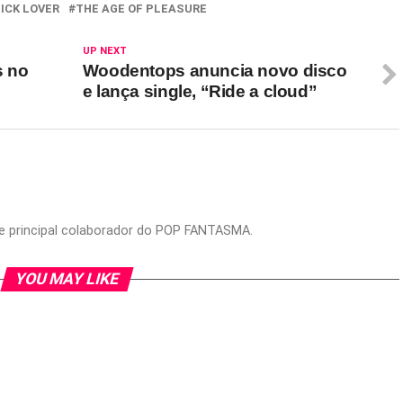
ICK LOVER
THE AGE OF PLEASURE
UP NEXT
s no
Woodentops anuncia novo disco
e lança single, “Ride a cloud”
or e principal colaborador do POP FANTASMA.
YOU MAY LIKE