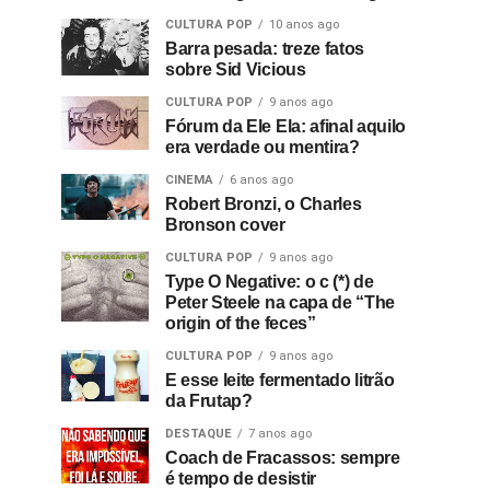
CULTURA POP
10 anos ago
Barra pesada: treze fatos
sobre Sid Vicious
CULTURA POP
9 anos ago
Fórum da Ele Ela: afinal aquilo
era verdade ou mentira?
CINEMA
6 anos ago
Robert Bronzi, o Charles
Bronson cover
CULTURA POP
9 anos ago
Type O Negative: o c (*) de
Peter Steele na capa de “The
origin of the feces”
CULTURA POP
9 anos ago
E esse leite fermentado litrão
da Frutap?
DESTAQUE
7 anos ago
Coach de Fracassos: sempre
é tempo de desistir