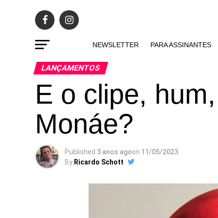
NEWSLETTER
PARA ASSINANTES
LANÇAMENTOS
E o clipe, hum
Monáe?
Published
3 anos ago
on
11/05/2023
By
Ricardo Schott