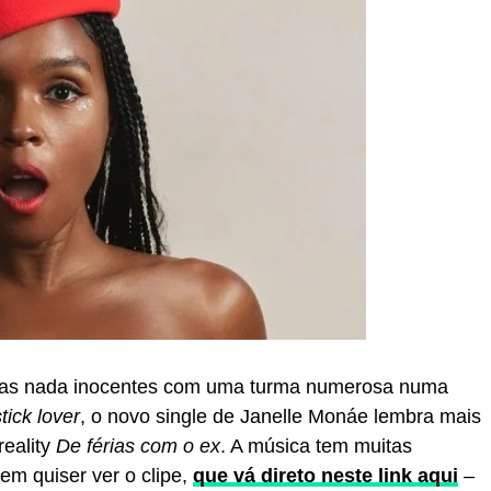
iras nada inocentes com uma turma numerosa numa
tick lover
, o novo single de Janelle Monáe lembra mais
reality
De férias com o ex
. A música tem muitas
em quiser ver o clipe,
que vá direto neste link aqui
–