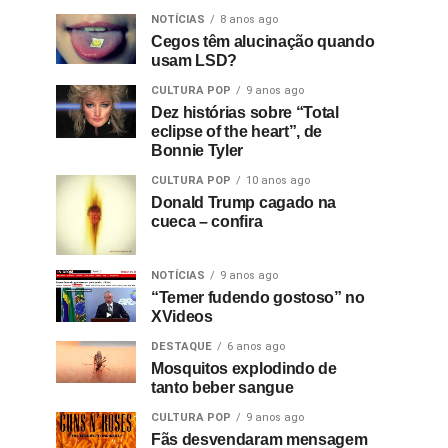
NOTÍCIAS
8 anos ago
Cegos têm alucinação quando
usam LSD?
CULTURA POP
9 anos ago
Dez histórias sobre “Total
eclipse of the heart”, de
Bonnie Tyler
CULTURA POP
10 anos ago
Donald Trump cagado na
cueca – confira
NOTÍCIAS
9 anos ago
“Temer fudendo gostoso” no
XVideos
DESTAQUE
6 anos ago
Mosquitos explodindo de
tanto beber sangue
CULTURA POP
9 anos ago
Fãs desvendaram mensagem