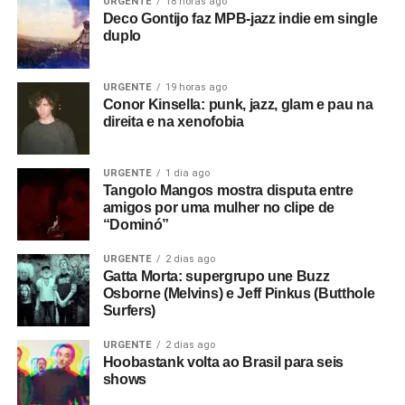
URGENTE
18 horas ago
Deco Gontijo faz MPB-jazz indie em single
Somewhere
. Também está no drone, que chega a lembrar
duplo
uma orquestra se aquecendo, que toma conta de
The
steps
. Por outro lado,
We were just here
é inteirinho
baseado numa espécie de som de ferro rangendo, que
URGENTE
19 horas ago
Conor Kinsella: punk, jazz, glam e pau na
aparece em várias faixas, e ganha mais espaço em
Out of
direita e na xenofobia
heaven
, a última faixa. Um lado pós-punk também vai
surgindo em canções como
Dandelion
e
That I might not
see
. Essas faces, juntas e equilibradas, formam o clima
URGENTE
1 dia ago
Tangolo Mangos mostra disputa entre
sonoro de uma das bandas mais legais da atualidade.
amigos por uma mulher no clipe de
“Dominó”
Gostou do texto? Seu apoio mantém o Pop
Fantasma funcionando todo dia.
Apoie aqui.
URGENTE
2 dias ago
Gatta Morta: supergrupo une Buzz
E se ainda não assinou, dá tempo:
assine a
Osborne (Melvins) e Jeff Pinkus (Butthole
Surfers)
newsletter
e receba nossos posts direto no e-
mail.
URGENTE
2 dias ago
Hoobastank volta ao Brasil para seis
shows