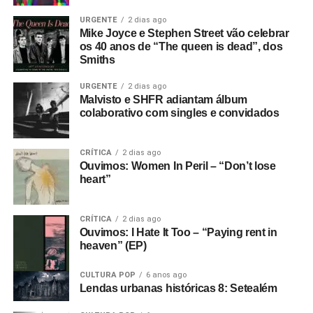
URGENTE
2 dias ago
Mike Joyce e Stephen Street vão celebrar
os 40 anos de “The queen is dead”, dos
Smiths
URGENTE
2 dias ago
Malvisto e SHFR adiantam álbum
colaborativo com singles e convidados
CRÍTICA
2 dias ago
Ouvimos: Women In Peril – “Don’t lose
heart”
CRÍTICA
2 dias ago
Ouvimos: I Hate It Too – “Paying rent in
heaven” (EP)
CULTURA POP
6 anos ago
Lendas urbanas históricas 8: Setealém