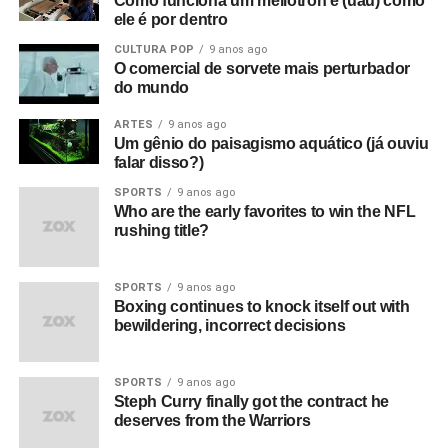
Como funciona um mellotron e (uau) como
ele é por dentro
CULTURA POP
9 anos ago
O comercial de sorvete mais perturbador
do mundo
ARTES
9 anos ago
Um gênio do paisagismo aquático (já ouviu
falar disso?)
SPORTS
9 anos ago
Who are the early favorites to win the NFL
rushing title?
SPORTS
9 anos ago
Boxing continues to knock itself out with
bewildering, incorrect decisions
SPORTS
9 anos ago
Steph Curry finally got the contract he
deserves from the Warriors