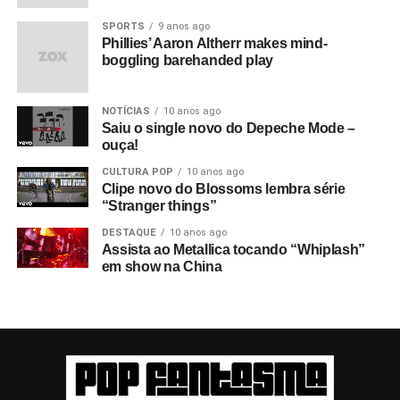
SPORTS
9 anos ago
Phillies’ Aaron Altherr makes mind-
boggling barehanded play
NOTÍCIAS
10 anos ago
Saiu o single novo do Depeche Mode –
ouça!
CULTURA POP
10 anos ago
Clipe novo do Blossoms lembra série
“Stranger things”
DESTAQUE
10 anos ago
Assista ao Metallica tocando “Whiplash”
em show na China