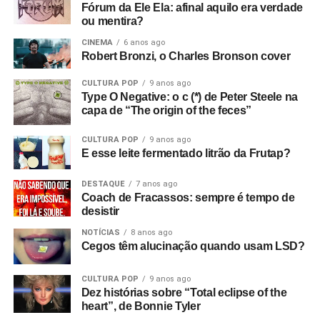
Fórum da Ele Ela: afinal aquilo era verdade
ou mentira?
CINEMA
6 anos ago
Robert Bronzi, o Charles Bronson cover
CULTURA POP
9 anos ago
Type O Negative: o c (*) de Peter Steele na
capa de “The origin of the feces”
CULTURA POP
9 anos ago
E esse leite fermentado litrão da Frutap?
DESTAQUE
7 anos ago
Coach de Fracassos: sempre é tempo de
desistir
NOTÍCIAS
8 anos ago
Cegos têm alucinação quando usam LSD?
CULTURA POP
9 anos ago
Dez histórias sobre “Total eclipse of the
heart”, de Bonnie Tyler