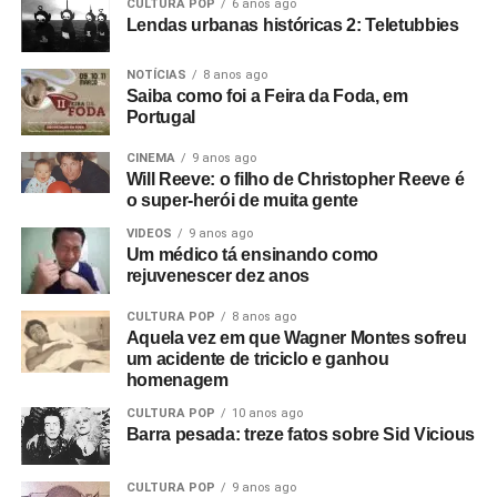
CULTURA POP
6 anos ago
Lendas urbanas históricas 2: Teletubbies
NOTÍCIAS
8 anos ago
Saiba como foi a Feira da Foda, em
Portugal
CINEMA
9 anos ago
Will Reeve: o filho de Christopher Reeve é
o super-herói de muita gente
VIDEOS
9 anos ago
Um médico tá ensinando como
rejuvenescer dez anos
CULTURA POP
8 anos ago
Aquela vez em que Wagner Montes sofreu
um acidente de triciclo e ganhou
homenagem
CULTURA POP
10 anos ago
Barra pesada: treze fatos sobre Sid Vicious
CULTURA POP
9 anos ago