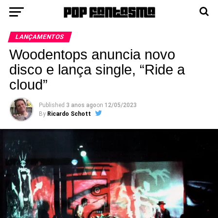
LANÇAMENTOS
Woodentops anuncia novo
disco e lança single, “Ride a
cloud”
Published
3 anos ago
on
12/05/2023
By
Ricardo Schott