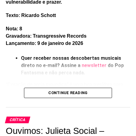
vulnerabilidade e prazer.
Texto: Ricardo Schott
Nota: 8
Gravadora: Transgressive Records
Lançamento: 9 de janeiro de 2026
Quer receber nossas descobertas musicais
direto no e-mail? Assine a
newsletter
do Pop
Fantasma e não perca nada.
“Coração de areia movediça” é uma boa metáfora para
falar de profundidades sentimentais, ou de fragilidades,
CONTINUE READING
ou de perdas – e esses três temas surgem o tempo todo
em
Quicksand heart,
estreia solo de Jenny Hollingworth,
que faz parte da dupla de synthpop mutante Let’s Eat
CRÍTICA
Grandma.
Ouvimos: Julieta Social –
Jenny, usando hoje o alegre nome de Jenny On Holiday,
RELATED TOPICS:
FEATURED
RIDE A CLOUD