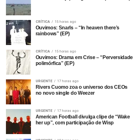
shoegaze de
Silver
(cuja letra absolutamente psicodélica
diz: “luzes prateadas dançando ao redor do seu rosto /
não consigo acompanhar o ritmo”) e no dream pop
CRÍTICA
15 horas ago
Ouvimos: Snarls – “In heaven there’s
tranquilo de
Dreamer
. Já a faixa-título é quase hi-NRG,
rainbows” (EP)
dançante, com início eletronificado e synthpopizado, só
que tudo bastante sonhador e psicodélico – encerrando
com uma rajada de microfonia daquelas.
CRÍTICA
15 horas ago
Ouvimos: Drama em Crise – “Perversidade
polimórfica” (EP)
Uma ouvida com atenção no Just Mustard revela que o
som deles tem bastante a ver com uma certa onda que
tomou conta do rock inglês e norte-americano nos anos
URGENTE
17 horas ago
Rivers Cuomo zoa o universo dos CEOs
1980. Foi quando de uma hora para outra começaram a
no novo single do Weezer
falar em neo-psicodelia e várias bandas apareciam
unindo climas pós-punk a vibrações bem sixties – bandas
como Primal Scream, The Pastels e até mesmo o Jesus
URGENTE
17 horas ago
American Football divulga clipe de “Wake
and Mary Chain tinham a ver com isso.
her up”, com participação de Wisp
Essa onda surge no clima enevoado, quase como se
você tivesse dificuldade para enxergar na neblina, de