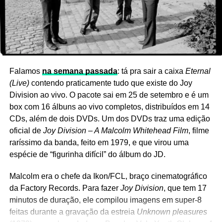
Ver essa foto no Instagram
Falamos
na semana passada
: tá pra sair a caixa
Eternal
(Live)
contendo praticamente tudo que existe do Joy
Division ao vivo. O pacote sai em 25 de setembro e é um
box com 16 álbuns ao vivo completos, distribuídos em 14
CDs, além de dois DVDs. Um dos DVDs traz uma edição
oficial de
Joy Division – A Malcolm Whitehead Film
, filme
raríssimo da banda, feito em 1979, e que virou uma
espécie de “figurinha difícil” do álbum do JD.
Malcolm era o chefe da Ikon/FCL, braço cinematográfico
da Factory Records. Para fazer
Joy Division
, que tem 17
minutos de duração, ele compilou imagens em super-8
Um post compartilhado por LANA DEL REY (@honeymoon)
feitas durante a gravação da estreia
Unknown pleasures