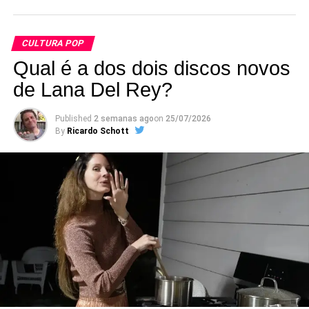
CULTURA POP
Qual é a dos dois discos novos
de Lana Del Rey?
Published
2 semanas ago
on
25/07/2026
By
Ricardo Schott
Criado em 2018, o grupo reúne integrantes e
colaboradores do Green Day em apresentações
pequenas, normalmente em clubes da Califórnia. A
formação original contava com Billie Joe Armstrong (voz e
guitarra), Mike Dirnt (baixo e voz), Jason White (guitarra),
Bill Schneider (baixo) e Chris Dugan (bateria) – Mike e
Jason são os únicos que fazem parte também do Green
Day, sendo que Jason atua como músico de turnê. Nos
últimos anos, porém, Dirnt deixou de participar dos