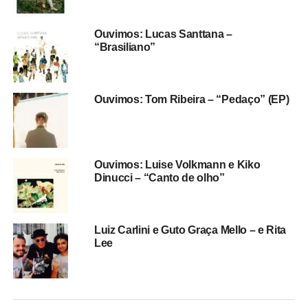
Estamos no
Castbox
, no
Mixcloud
, no
Spotify
,
no
Deezer
e no
Google Podcasts.
Ouvimos: Lucas Santtana –
“Brasiliano”
Arte:
Aline Haluch
. Trilha sonora:
Leandro Souto Maior
.
Estamos aqui toda sexta!
Ouvimos: Tom Ribeira – “Pedaço” (EP)
Ouvimos: Luise Volkmann e Kiko
Dinucci – “Canto de olho”
Luiz Carlini e Guto Graça Mello – e Rita
Lee