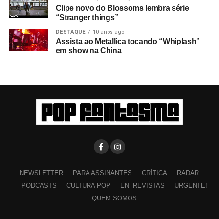
até bem recentemente, quando restaurei o filme com
Clipe novo do Blossoms lembra série
“Stranger things”
Brian Nicholson
(associado de longa data da Ikon,
‘confidente e cúmplice’; ‘guardião do que alguns chamam
DESTAQUE
10 anos ago
Assista ao Metallica tocando “Whiplash”
de arquivo’).
em show na China
Há alguma filmagem ou trilha sonora que não entrou
no filme?
Tem o áudio completo do show, exceto
New
dawn fades
, porque eu estava ajustando os níveis
naquele momento. Também tem uma tentativa de
entrevista que deu errado porque eles não queriam falar!
Então eu gravei essa parte, já que o filme era muito caro
e não dá para desperdiçar. Tem também uns trinta
minutos de áudio da sala de ensaio. Eu também
entrevistei o Rob no meu apartamento. Essa entrevista
está em uma fita cassete, acho que tem trinta minutos.
NEWSLETTER
PARA ASSINANTES
CRÍTICA
RADAR
PODCASTS
CULTURA POP
ENTREVISTAS
URGENTE!
A banda viu isso?
O Ian adorou; o resto da banda não
QUEM SOMOS
entendeu muito bem. Eles desceram para falar com um
amigo meu, mas o Ian ficou e depois disse que tinha