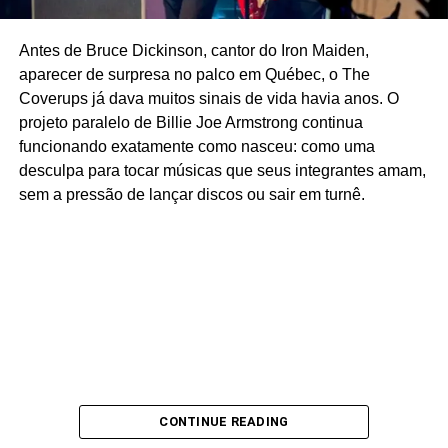
Antes de Bruce Dickinson, cantor do Iron Maiden,
Ricardo Schott
aparecer de surpresa no palco em Québec, o The
Coverups já dava muitos sinais de vida havia anos. O
Ricardo Schott é jornalista, radialista, editor e principal
projeto paralelo de Billie Joe Armstrong continua
colaborador do POP FANTASMA.
funcionando exatamente como nasceu: como uma
desculpa para tocar músicas que seus integrantes amam,
sem a pressão de lançar discos ou sair em turnê.
CONTINUE READING