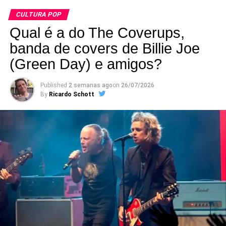
CULTURA POP
Qual é a do The Coverups,
banda de covers de Billie Joe
(Green Day) e amigos?
Published
2 semanas ago
on
26/07/2026
By
Ricardo Schott
RELATED TOPICS:
1972
ALINE HALUCH
CAETANO
CAETANO VELOSO
FEATURED
GIL
GILBERTO GIL
LEANDRO SOUTO MAIOR
PODCAST
POP FANTASMA DOCUMENTO
UP NEXT
Um filme sobre Remo Usai, o grande músico do
cinema brasileiro
DON'T MISS
Disco ao vivo de 2014 do Jesus and Mary Chain
de volta