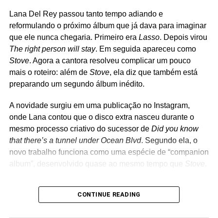
shows, e o The Coverups passou a atuar como quarteto.
Lana Del Rey passou tanto tempo adiando e
O repertório é uma carta de amor ao rock e ao punk.
reformulando o próximo álbum que já dava para imaginar
Clássicos de Ramones, David Bowie, The Clash, Cheap
que ele nunca chegaria. Primeiro era
Lasso
. Depois virou
Trick, Joan Jett, Tom Petty, Misfits, Nirvana, Rolling
The right person will stay
. Em seguida apareceu como
Stones e até Strokes costumam aparecer nas
Stove
. Agora a cantora resolveu complicar um pouco
apresentações, que muitas vezes são anunciadas poucas
mais o roteiro: além de
Stove
, ela diz que também está
horas antes de acontecer. Diferentemente de outros
preparando um segundo álbum inédito.
projetos paralelos de Billie Joe, como Foxboro Hot Tubs e
The Longshot, o The Coverups nunca teve a intenção de
A novidade surgiu em uma publicação no Instagram,
gravar músicas próprias. A proposta é apenas revisitar
onde Lana contou que o disco extra nasceu durante o
clássicos em um ambiente intimista, recriando um pouco
mesmo processo criativo do sucessor de
Did you know
da atmosfera dos primeiros dias do Green Day nos clubes
that there’s a tunnel under Ocean Blvd
. Segundo ela, o
da região de Berkeley e Oakland.
novo trabalho funciona como uma espécie de “companion
album”, desenvolvido quase ao mesmo tempo que
Stove
.
Os
bastidores
do raro
Joy Division – A Malcolm
CONTINUE READING
Whitehead Film
, que ganha lançamento oficial