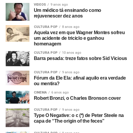
absolutamente incríveis; me arrepiaram. Quis fazer algo
VIDEOS
9 anos ago
Um médico tá ensinando como
com eles naquele instante. Fui falar com o dono da loja
rejuvenescer dez anos
de discos local e contei a ele sobre o clube Bowden Vale
em Altrincham, onde eu tinha visto inúmeras bandas em
CULTURA POP
8 anos ago
Aquela vez em que Wagner Montes sofreu
1963-64, e disse que ele deveria voltar a promover
um acidente de triciclo e ganhou
shows.
homenagem
Mais tarde, apresentei-o ao Rob, que tinha um monte de
CULTURA POP
10 anos ago
Barra pesada: treze fatos sobre Sid Vicious
cópias do primeiro EP da banda que sobraram. Eles
estavam sem dinheiro, então venderam tudo para o dono
CULTURA POP
9 anos ago
da loja de discos, e ele as colocou para tocar em Bowden
Fórum da Ele Ela: afinal aquilo era verdade
Vale. E era isso que eu queria desde o início, sabe? Eu
ou mentira?
queria filmar a banda. Então, aluguei alguns andaimes e
CINEMA
6 anos ago
equipamentos e fiz tudo.
Robert Bronzi, o Charles Bronson cover
Com que equipamento você filmou?
Bom, tudo custou
CULTURA POP
9 anos ago
Type O Negative: o c (*) de Peter Steele na
setenta e duas libras, o que eu achei um absurdo!
(risos)
capa de “The origin of the feces”
Filmei com uma câmera de cinema Hannimex baratinha,
a primeira câmera que tive. Usei um filme da Agfa que