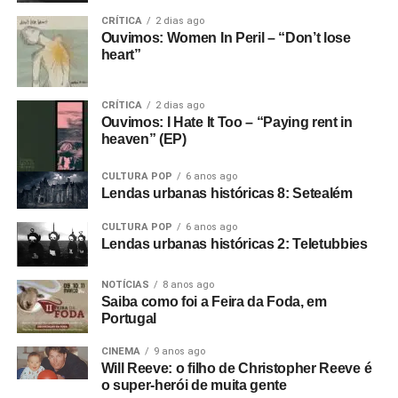
Pra entender mais o que está por trás do filme, é
CRÍTICA
2 dias ago
importantíssimo.
Ouvimos: Women In Peril – “Don’t lose
heart”
Como surgiu seu filme?
Aconteceu porque eu já era
amigo do Rob
(Gretton)
desde que trabalhávamos no
CRÍTICA
2 dias ago
aeroporto e depois quando ele era DJ no Rafters. Eu
Ouvimos: I Hate It Too – “Paying rent in
heaven” (EP)
costumava ir lá assistir bandas e o Rob acabou
empresariando uma banda chamada The Panik. Eu
CULTURA POP
6 anos ago
estava começando como cineasta na época, autodidata,
Lendas urbanas históricas 8: Setealém
filmando em 8mm.
CULTURA POP
6 anos ago
E começamos um filme que não deu em nada. O show do
Lendas urbanas históricas 2: Teletubbies
The Panik na última noite do Electric Circus. Estava muito
NOTÍCIAS
8 anos ago
escuro e a filmagem ficou péssima. Acabou ficando de
Saiba como foi a Feira da Foda, em
lado. Aí o Rob me ligou e disse: “Estou empresariando
Portugal
uma banda nova chamada Warsaw e me perguntou se eu
queria ir vê-los no The Factory”.
CINEMA
9 anos ago
Will Reeve: o filho de Christopher Reeve é
Foto: Reprodução Internet
o super-herói de muita gente
Fui vê-los no antigo Russell Club e eles foram