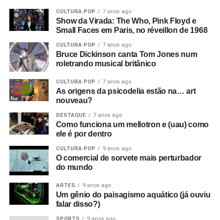
CULTURA POP
7 anos ago
Então você tem essa coisa de lei e ordem, esse fascismo
Show da Virada: The Who, Pink Floyd e
Small Faces em Paris, no réveillon de 1968
corporativo, e aí eu corto para a banda na sala de ensaio.
Parece ótimo, bem underground. Sabe, underground no
CULTURA POP
7 anos ago
sentido político, tipo a resistência francesa. Mas esse era
Bruce Dickinson canta Tom Jones num
roletrando musical britânico
um underground cultural. Eles eram a resistência contra
tudo isso lá fora.
CULTURA POP
7 anos ago
As origens da psicodelia estão na… art
O que era que havia de tão especial no Joy Division?
nouveau?
Eles eram simplesmente poderosos demais. Eu sabia
DESTAQUE
7 anos ago
que eles iam bombar. Não havia motivo para pensar isso,
Como funciona um mellotron e (uau) como
ele é por dentro
na verdade, só tinha umas dez pessoas no Factory Club.
Eu não conseguia acreditar. Eu simplesmente sabia que
CULTURA POP
9 anos ago
O comercial de sorvete mais perturbador
aquilo era a nova onda. Era isso. Eles eram muito mais
do mundo
do que o punk tinha se tornado, que basicamente era só
uma banda para substituir as bandas de pub rock. Aquilo
ARTES
9 anos ago
era algo maior e artisticamente mais significativo do que o
Um gênio do paisagismo aquático (já ouviu
falar disso?)
punk. Pelo menos para mim.
SPORTS
9 anos ago