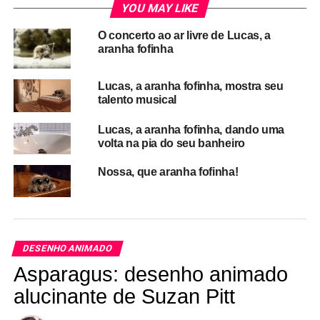
YOU MAY LIKE
O concerto ao ar livre de Lucas, a
aranha fofinha
Lucas, a aranha fofinha, mostra seu
talento musical
Lucas, a aranha fofinha, dando uma
volta na pia do seu banheiro
Nossa, que aranha fofinha!
RELATED TOPICS:
ARANHA
JOSHUA SLICE
LUCAS
DESENHO ANIMADO
UP NEXT
Asparagus: desenho animado
E o vídeo mais visto do mundo em 2017 traz um
cara fantasiado de ostra
alucinante de Suzan Pitt
DON'T MISS