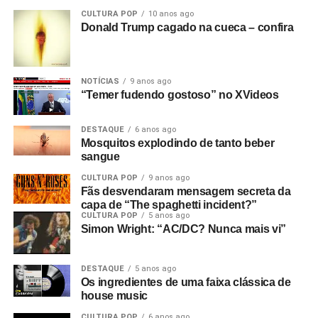
CULTURA POP
10 anos ago
Donald Trump cagado na cueca – confira
NOTÍCIAS
9 anos ago
“Temer fudendo gostoso” no XVideos
DESTAQUE
6 anos ago
Mosquitos explodindo de tanto beber
sangue
CULTURA POP
9 anos ago
Fãs desvendaram mensagem secreta da
capa de “The spaghetti incident?”
CULTURA POP
5 anos ago
Simon Wright: “AC/DC? Nunca mais vi”
DESTAQUE
5 anos ago
Os ingredientes de uma faixa clássica de
house music
CULTURA POP
6 anos ago