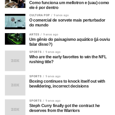
Como funciona um mellotron e (uau) como
ele é por dentro
CULTURA POP
9 anos ago
O comercial de sorvete mais perturbador
do mundo
ARTES
9 anos ago
Um gênio do paisagismo aquático (já ouviu
falar disso?)
SPORTS
9 anos ago
Who are the early favorites to win the NFL
rushing title?
SPORTS
9 anos ago
Boxing continues to knock itself out with
bewildering, incorrect decisions
SPORTS
9 anos ago
Steph Curry finally got the contract he
deserves from the Warriors