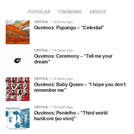
POPULAR
TRENDING
VIDEOS
CRÍTICA
13 horas ago
Ouvimos: Papangu – “Celestial”
CRÍTICA
13 horas ago
Ouvimos: Ceremony – “Tell me your
dream”
CRÍTICA
13 horas ago
Ouvimos: Baby Queen – “I hope you don’t
remember me”
CRÍTICA
13 horas ago
Ouvimos: Pentelho – “Third world
A adaptação da história é uma continuação das aventuras
hardcore (ao vivo)”
nas quais o personagem já havia se envolvido. Pinóquio
já havia virado uma criança e, como castigo por ter