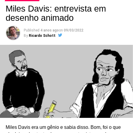
Miles Davis: entrevista em
desenho animado
Published
4 anos ago
on
09/03/2022
By
Ricardo Schott
Fomos atrás para descobrir qual era a desse desenho e
descobrimos uma maravilha sexy-psicológica-surrealista
de dezoito minutos que está no YouTube (e que, como
tudo que está no YouTube, como foi o caso do filme
Som
alucinante
, pode desaparecer de uma hora pra outra,
então pegue logo).
Miles Davis era um gênio e sabia disso. Bom, foi o que