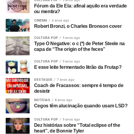
CULTURA POP
9 anos ago
Fórum da Ele Ela: afinal aquilo era verdade
ou mentira?
CINEMA
6 anos ago
Robert Bronzi, o Charles Bronson cover
CULTURA POP
9 anos ago
Type O Negative: o c (*) de Peter Steele na
capa de “The origin of the feces”
CULTURA POP
9 anos ago
E esse leite fermentado litrão da Frutap?
DESTAQUE
7 anos ago
Coach de Fracassos: sempre é tempo de
desistir
NOTÍCIAS
8 anos ago
Cegos têm alucinação quando usam LSD?
CULTURA POP
9 anos ago
Dez histórias sobre “Total eclipse of the
heart”, de Bonnie Tyler