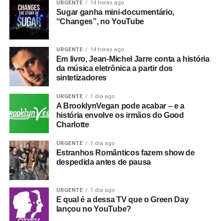
URGENTE
14 horas ago
mentido, desobedecido e feito umas coisas erradas, tinha
Sugar ganha mini-documentário,
voltado a ser um boneco de madeira (e sonhava em voltar
“Changes”, no YouTube
a ser um menino).
O garoto frequentava a escola, vivia com o pai (o
URGENTE
14 horas ago
Em livro, Jean-Michel Jarre conta a história
carpinteiro Gepeto, que passava por uma baita crise
da música eletrônica a partir dos
financeira). Mas cai de novo numas tentações aí da rua, e
sintetizadores
acaba indo parar numa aventura espacial, ao lado de
uma tartaruga alien, enviada por seu governo para
URGENTE
1 dia ago
A BrooklynVegan pode acabar – e a
investigar um aumento incomum de radiação em Marte.
história envolve os irmãos do Good
No desenho, a dupla enfrenta uma baleia gigante e
Charlotte
répteis enormes – tudo para assustar seus filhos. Quem
vir o filme vai ser poupado do chato Grilo Falante, que
URGENTE
1 dia ago
Estranhos Românticos fazem show de
não surge no desenho animado, mas numa determinada
despedida antes de pausa
hora Pinóquio conta umas mentiras e o nariz dele cresce.
Igualzinho à história original.
URGENTE
1 dia ago
E qual é a dessa TV que o Green Day
lançou no YouTube?