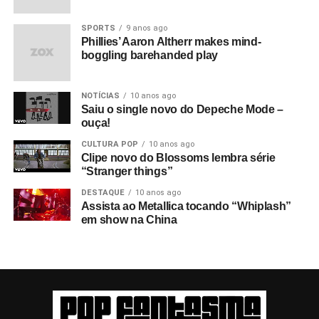
SPORTS
9 anos ago
Phillies’ Aaron Altherr makes mind-
boggling barehanded play
NOTÍCIAS
10 anos ago
Saiu o single novo do Depeche Mode –
ouça!
CULTURA POP
10 anos ago
Clipe novo do Blossoms lembra série
“Stranger things”
DESTAQUE
10 anos ago
Assista ao Metallica tocando “Whiplash”
em show na China