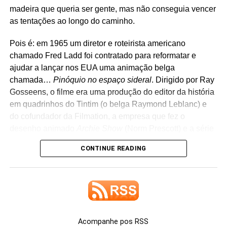
madeira que queria ser gente, mas não conseguia vencer
as tentações ao longo do caminho.
Pois é: em 1965 um diretor e roteirista americano
chamado Fred Ladd foi contratado para reformatar e
ajudar a lançar nos EUA uma animação belga
chamada…
Pinóquio no espaço sideral
. Dirigido por Ray
Gosseens, o filme era uma produção do editor da história
em quadrinhos do Tintim (o belga Raymond Leblanc) e
do cofundador da Filmation, a empresa que fez o
desenho animado
Archie Show
(Norm Prescott) e a série
da
Poderosa Isis
.
CONTINUE READING
A novidade é que jogaram o desenho animado no
YouTube.
Acompanhe pos RSS