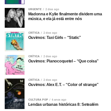
URGENTE
2 dias ago
Madonna e Kylie finalmente dividem uma
música, e ela já está entre nós
CRÍTICA
2 dias ago
Ouvimos: Taxi Girls – “Static”
CRÍTICA
2 dias ago
Ouvimos: Pianocoquetel – “Que coisa”
CRÍTICA
2 dias ago
Ouvimos: Alex E.T. – “Color of strange”
CULTURA POP
6 anos ago
Lendas urbanas históricas 8: Setealém