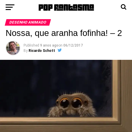
DESENHO ANIMADO
Nossa, que aranha fofinha! – 2
Published
9 anos ago
on
06/12/2017
By
Ricardo Schott