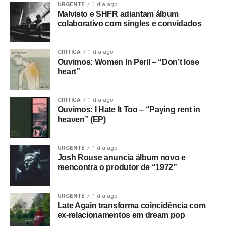
URGENTE
1 dia ago
Malvisto e SHFR adiantam álbum
colaborativo com singles e convidados
CRÍTICA
1 dia ago
Ouvimos: Women In Peril – “Don’t lose
heart”
CRÍTICA
1 dia ago
Ouvimos: I Hate It Too – “Paying rent in
heaven” (EP)
URGENTE
1 dia ago
Josh Rouse anuncia álbum novo e
reencontra o produtor de “1972”
URGENTE
1 dia ago
Late Again transforma coincidência com
ex-relacionamentos em dream pop