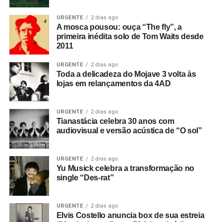
URGENTE
2 dias ago
A mosca pousou: ouça “The fly”, a
primeira inédita solo de Tom Waits desde
2011
URGENTE
2 dias ago
Toda a delicadeza do Mojave 3 volta às
lojas em relançamentos da 4AD
URGENTE
2 dias ago
Tianastácia celebra 30 anos com
audiovisual e versão acústica de “O sol”
URGENTE
2 dias ago
Yu Musick celebra a transformação no
single “Des-rat”
URGENTE
2 dias ago
Elvis Costello anuncia box de sua estreia