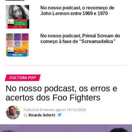
sobre como foi que a MTV mudou a minha, a sua, a
No nosso podcast, o recomeço de
nossa vida. Lorena foi apresentadora da MTV Brasil no
John Lennon entre 1969 e 1970
comecinho, além de trabalhar em outros programas de
música, em vários canais.
Ah, e se você não se lembra como as pessoas ouviam
No nosso podcast, Primal Scream do
começo à fase de “Screamadelica”
música na TV no Brasil antes da MTV, a gente refresca
sua memória.
O Pop Fantasma Documento é o podcast semanal do site
Pop Fantasma. Episódios novos todas as sextas-feiras.
Roteiro, apresentação, edição, produção: Ricardo Schott.
CULTURA POP
Ouça a gente no
Spotify
,
Deezer
,
MixCloud
e
Castbox
.
No nosso podcast, os erros e
acertos dos Foo Fighters
>>> E não esqueça de ouvir a Mixtape Pop
Fantasma.
Published
8 meses ago
on
19/12/2025
By
Ricardo Schott