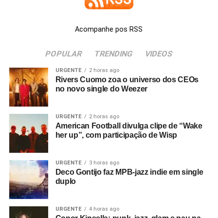
em quinze dias, às sextas! Apoie a gente
em
apoia.se/popfantasma
.
Acompanhe pos RSS
Ouça a gente preferencialmente no
Castbox
. Mas
estamos também no
Mixcloud
, no
Deezer
e no
Spotify
.
POPULAR
TRENDING
VIDEOS
URGENTE
2 horas ago
Mais Pop Fantasma Documento
aqui
.
Rivers Cuomo zoa o universo dos CEOs
no novo single do Weezer
URGENTE
2 horas ago
American Football divulga clipe de “Wake
her up”, com participação de Wisp
URGENTE
3 horas ago
Deco Gontijo faz MPB-jazz indie em single
duplo
URGENTE
4 horas ago