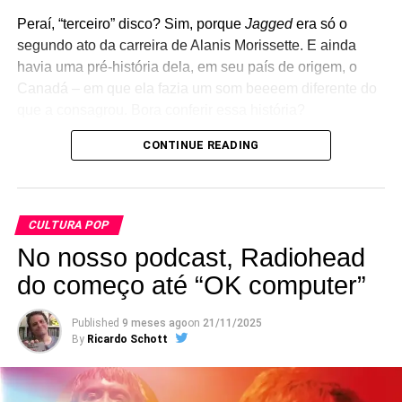
Peraí, “terceiro” disco? Sim, porque
Jagged
era só o
segundo ato da carreira de Alanis Morissette. E ainda
havia uma pré-história dela, em seu país de origem, o
Canadá – em que ela fazia um som beeeem diferente do
que a consagrou. Bora conferir essa história?
CONTINUE READING
Edição, roteiro, narração, pesquisa: Ricardo Schott.
Identidade visual:
Aline Haluch
(foto: Capa de
Jagged
little pill
). Trilha sonora:
Leandro Souto Maior
. Vinheta
de abertura:
Renato Vilarouca
. Estamos aqui de quinze
CULTURA POP
em quinze dias, às sextas! Apoie a gente
No nosso podcast, Radiohead
em
apoia.se/popfantasma
.
do começo até “OK computer”
Ouça a gente preferencialmente no
Castbox
. Mas
estamos também no
Mixcloud
, no
Deezer
e no
Spotify
.
Published
9 meses ago
on
21/11/2025
By
Ricardo Schott
Mais Pop Fantasma Documento
aqui
.