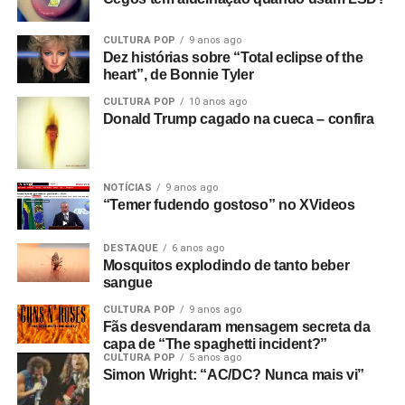
CULTURA POP
9 anos ago
Dez histórias sobre “Total eclipse of the
heart”, de Bonnie Tyler
CULTURA POP
10 anos ago
Donald Trump cagado na cueca – confira
NOTÍCIAS
9 anos ago
“Temer fudendo gostoso” no XVideos
DESTAQUE
6 anos ago
Mosquitos explodindo de tanto beber
sangue
CULTURA POP
9 anos ago
Fãs desvendaram mensagem secreta da
capa de “The spaghetti incident?”
CULTURA POP
5 anos ago
Simon Wright: “AC/DC? Nunca mais vi”