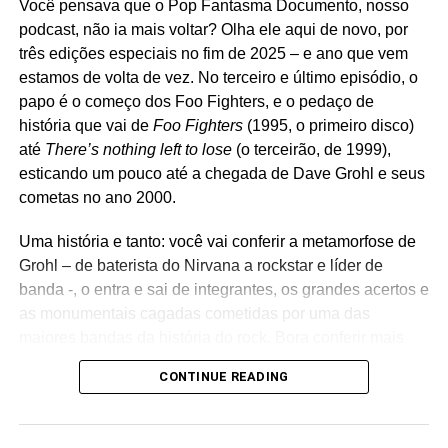
Você pensava que o Pop Fantasma Documento, nosso
>>> Saiba como apoiar o POP FANTASMA aqui.
podcast, não ia mais voltar? Olha ele aqui de novo, por
O site é independente e financiado pelos
três edições especiais no fim de 2025 – e ano que vem
leitores, e dá acesso gratuito a todos os textos
estamos de volta de vez. No terceiro e último episódio, o
e podcasts. Você define a quantia, mas
papo é o começo dos Foo Fighters, e o pedaço de
sugerimos R$ 10 por mês.
história que vai de
Foo Fighters
(1995, o primeiro disco)
até
There’s nothing left to lose
(o terceirão, de 1999),
RELATED TOPICS:
FEATURED
LORENA CALÁBRIA
esticando um pouco até a chegada de Dave Grohl e seus
MIXTAPE POP FANTASMA
MTV
PODCAST
cometas no ano 2000.
POP FANTASMA DOCUMENTO
Uma história e tanto: você vai conferir a metamorfose de
UP NEXT
Mixtape Pop Fantasma #17 (04/08/2021)
Grohl – de baterista do Nirvana a rockstar e líder de
banda -, o entra e sai de integrantes, os grandes acertos e
DON'T MISS
Mixtape Pop Fantasma #16 (28/07/2021)
as monumentais cagadas cometidas por uma das
maiores bandas da história do rock. Bora conferir mais
essa?
CONTINUE READING
Ricardo Schott
Edição, roteiro, narração, pesquisa: Ricardo Schott.
Identidade visual:
Aline Haluch
(foto: encarte do álbum