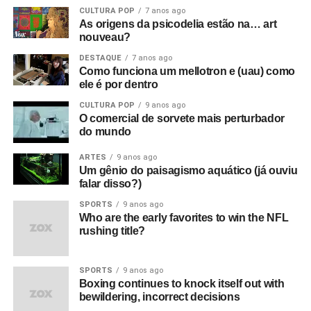
CULTURA POP
7 anos ago
As origens da psicodelia estão na… art
nouveau?
DESTAQUE
7 anos ago
Como funciona um mellotron e (uau) como
ele é por dentro
CULTURA POP
9 anos ago
O comercial de sorvete mais perturbador
do mundo
ARTES
9 anos ago
Um gênio do paisagismo aquático (já ouviu
falar disso?)
SPORTS
9 anos ago
Who are the early favorites to win the NFL
rushing title?
SPORTS
9 anos ago
Boxing continues to knock itself out with
bewildering, incorrect decisions