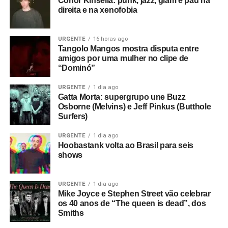
Conor Kinsella: punk, jazz, glam e pau na
direita e na xenofobia
URGENTE
16 horas ago
Tangolo Mangos mostra disputa entre
amigos por uma mulher no clipe de
“Dominó”
URGENTE
1 dia ago
Gatta Morta: supergrupo une Buzz
Osborne (Melvins) e Jeff Pinkus (Butthole
Surfers)
URGENTE
1 dia ago
Hoobastank volta ao Brasil para seis
shows
URGENTE
1 dia ago
Mike Joyce e Stephen Street vão celebrar
os 40 anos de “The queen is dead”, dos
Smiths