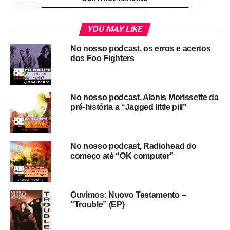
YOU MAY LIKE
No nosso podcast, os erros e acertos
dos Foo Fighters
No nosso podcast, Alanis Morissette da
pré-história a “Jagged little pill”
No nosso podcast, Radiohead do
começo até “OK computer”
E a MTV é o tema do segundo episódio do nosso podcast
POP FANTASMA DOCUMENTO. Relembramos o início
da emissora, recordamos como estava o mercado da
Ouvimos: Nuovo Testamento –
música em 1981 (acredita que as gravadoras não viam a
“Trouble” (EP)
MTV com bons olhos?) e convidamos a apresentadora,
jornalista e escritora Lorena Calábria para falar um pouco