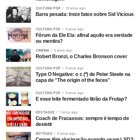
CULTURA POP
10 anos ago
Barra pesada: treze fatos sobre Sid Vicious
CULTURA POP
9 anos ago
Fórum da Ele Ela: afinal aquilo era verdade
ou mentira?
CINEMA
6 anos ago
Robert Bronzi, o Charles Bronson cover
CULTURA POP
9 anos ago
Type O Negative: o c (*) de Peter Steele na
capa de “The origin of the feces”
CULTURA POP
9 anos ago
E esse leite fermentado litrão da Frutap?
DESTAQUE
7 anos ago
Coach de Fracassos: sempre é tempo de
desistir
NOTÍCIAS
8 anos ago
Cegos têm alucinação quando usam LSD?