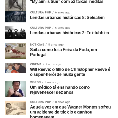
“My aim is true” com 52 faixas inéditas
CULTURA POP
6 anos ago
Lendas urbanas históricas 8: Setealém
CULTURA POP
6 anos ago
Lendas urbanas históricas 2: Teletubbies
NOTÍCIAS
8 anos ago
Saiba como foi a Feira da Foda, em
Portugal
CINEMA
9 anos ago
Will Reeve: o filho de Christopher Reeve é
o super-herói de muita gente
VIDEOS
9 anos ago
Um médico tá ensinando como
rejuvenescer dez anos
CULTURA POP
8 anos ago
Aquela vez em que Wagner Montes sofreu
um acidente de triciclo e ganhou
homenagem