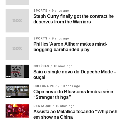
SPORTS
9 anos ago
Steph Curry finally got the contract he
deserves from the Warriors
SPORTS
9 anos ago
Phillies’ Aaron Altherr makes mind-
boggling barehanded play
NOTÍCIAS
10 anos ago
Saiu o single novo do Depeche Mode –
ouça!
CULTURA POP
10 anos ago
Clipe novo do Blossoms lembra série
“Stranger things”
DESTAQUE
10 anos ago
Assista ao Metallica tocando “Whiplash”
em show na China