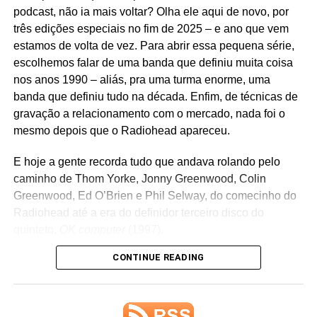
podcast, não ia mais voltar? Olha ele aqui de novo, por
três edições especiais no fim de 2025 – e ano que vem
estamos de volta de vez. Para abrir essa pequena série,
escolhemos falar de uma banda que definiu muita coisa
nos anos 1990 – aliás, pra uma turma enorme, uma
banda que definiu tudo na década. Enfim, de técnicas de
gravação a relacionamento com o mercado, nada foi o
mesmo depois que o Radiohead apareceu.
E hoje a gente recorda tudo que andava rolando pelo
caminho de Thom Yorke, Jonny Greenwood, Colin
Greenwood, Ed O’Brien e Phil Selway, do comecinho do
Radiohead até a era do definidor terceiro disco do
quinteto,
OK computer
(1997).
CONTINUE READING
Edição, roteiro, narração, pesquisa: Ricardo Schott.
Identidade visual:
Aline Haluch
(foto: reprodução
internet). Trilha sonora:
Leandro Souto Maior
. Vinheta
de abertura:
Renato Vilarouca
. Estamos aqui de quinze