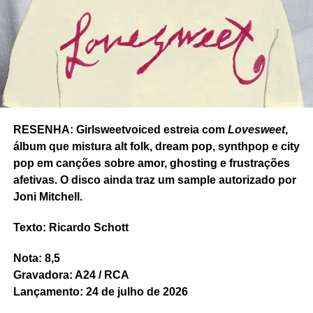
RESENHA: Girlsweetvoiced estreia com
Lovesweet
,
álbum que mistura alt folk, dream pop, synthpop e city
pop em canções sobre amor, ghosting e frustrações
afetivas. O disco ainda traz um sample autorizado por
RELATED TOPICS:
14 BIS
ANNA GERBER
AZUL DELÍRIO
Joni Mitchell.
FEATURED
HERBERT VIANNA
LUCAS POT VAUTIER
NÍCCOLO
PARALAMAS DO SUCESSO
POWER POP
QUINTETO TERNURA
RAPHAEL MACHADO
YAN LEMOS
Texto: Ricardo Schott
UP NEXT
Nota: 8,5
Ouvimos: Halsey, “The great impersonator”
Gravadora: A24 / RCA
DON'T MISS
Lançamento: 24 de julho de 2026
It’s the Ocean: delicadeza musical no single