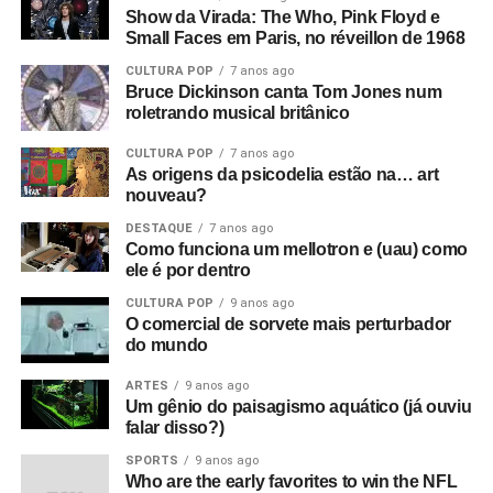
Show da Virada: The Who, Pink Floyd e
Small Faces em Paris, no réveillon de 1968
CULTURA POP
7 anos ago
Bruce Dickinson canta Tom Jones num
roletrando musical britânico
CULTURA POP
7 anos ago
As origens da psicodelia estão na… art
nouveau?
DESTAQUE
7 anos ago
Como funciona um mellotron e (uau) como
ele é por dentro
CULTURA POP
9 anos ago
O comercial de sorvete mais perturbador
do mundo
ARTES
9 anos ago
Um gênio do paisagismo aquático (já ouviu
falar disso?)
SPORTS
9 anos ago
Who are the early favorites to win the NFL