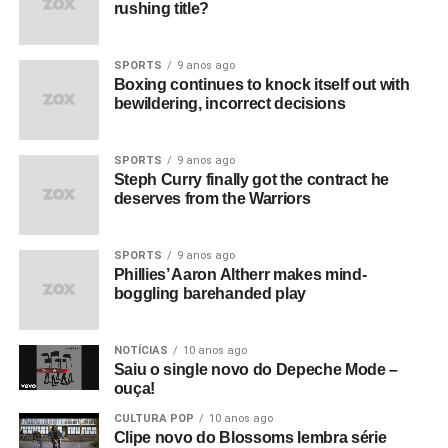
rushing title?
SPORTS
9 anos ago
Boxing continues to knock itself out with
bewildering, incorrect decisions
SPORTS
9 anos ago
Steph Curry finally got the contract he
deserves from the Warriors
SPORTS
9 anos ago
Phillies’ Aaron Altherr makes mind-
boggling barehanded play
NOTÍCIAS
10 anos ago
Saiu o single novo do Depeche Mode –
ouça!
CULTURA POP
10 anos ago
Clipe novo do Blossoms lembra série