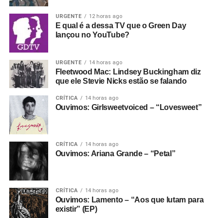
Fantasma funcionando todo dia.
Apoie aqui.
No meio da porradaria crusty, vale citar os vocais
URGENTE
12 horas ago
E se ainda não assinou, dá tempo:
assine a
E qual é a dessa TV que o Green Day
femininos (a vocalista é Helô Knup) e a preocupação da
newsletter
e receba nossos posts direto no e-
lançou no YouTube?
banda em fazer melodias bonitas e pesadas, e criar um
mail.
ambiente sonoro que permita que as letras sejam quase
100% entendidas sem encarte. Ouça hoje mesmo.
URGENTE
14 horas ago
Fleetwood Mac: Lindsey Buckingham diz
que ele Stevie Nicks estão se falando
Gostou do texto? Seu apoio mantém o Pop
Fantasma funcionando todo dia.
Apoie aqui.
CRÍTICA
14 horas ago
Ouvimos: Girlsweetvoiced – “Lovesweet”
E se ainda não assinou, dá tempo:
assine a
newsletter
e receba nossos posts direto no e-
mail.
CRÍTICA
14 horas ago
Ouvimos: Ariana Grande – “Petal”
CRÍTICA
14 horas ago
Ouvimos: Lamento – “Aos que lutam para
existir” (EP)