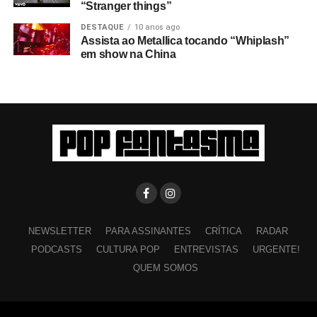
“Stranger things”
DESTAQUE
10 anos ago
Assista ao Metallica tocando “Whiplash”
em show na China
NEWSLETTER
PARA ASSINANTES
CRÍTICA
RADAR
PODCASTS
CULTURA POP
ENTREVISTAS
URGENTE!
QUEM SOMOS