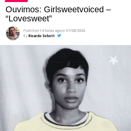
Ouvimos: Girlsweetvoiced –
“Lovesweet”
Published
14 horas ago
on
07/08/2026
By
Ricardo Schott