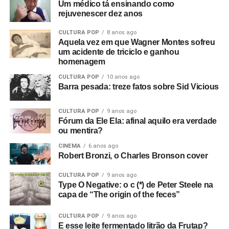
Um médico tá ensinando como
rejuvenescer dez anos
CULTURA POP
8 anos ago
Aquela vez em que Wagner Montes sofreu
um acidente de triciclo e ganhou
homenagem
CULTURA POP
10 anos ago
Barra pesada: treze fatos sobre Sid Vicious
CULTURA POP
9 anos ago
Fórum da Ele Ela: afinal aquilo era verdade
ou mentira?
CINEMA
6 anos ago
Robert Bronzi, o Charles Bronson cover
CULTURA POP
9 anos ago
Type O Negative: o c (*) de Peter Steele na
capa de “The origin of the feces”
CULTURA POP
9 anos ago
E esse leite fermentado litrão da Frutap?