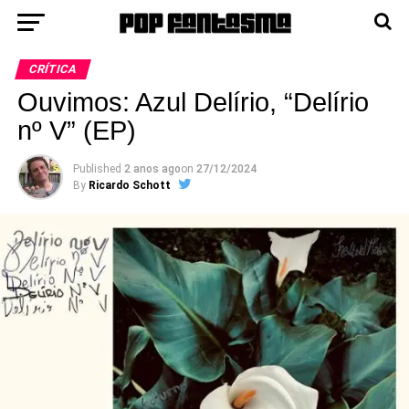
CRÍTICA
Ouvimos: Azul Delírio, “Delírio
nº V” (EP)
Published
2 anos ago
on
27/12/2024
By
Ricardo Schott