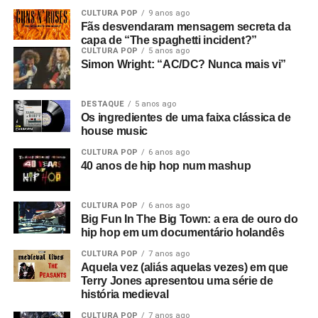
CULTURA POP
9 anos ago
Fãs desvendaram mensagem secreta da
capa de “The spaghetti incident?”
CULTURA POP
5 anos ago
Simon Wright: “AC/DC? Nunca mais vi”
DESTAQUE
5 anos ago
Os ingredientes de uma faixa clássica de
house music
CULTURA POP
6 anos ago
40 anos de hip hop num mashup
CULTURA POP
6 anos ago
Big Fun In The Big Town: a era de ouro do
hip hop em um documentário holandês
CULTURA POP
7 anos ago
Aquela vez (aliás aquelas vezes) em que
Terry Jones apresentou uma série de
história medieval
CULTURA POP
7 anos ago