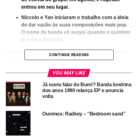
entrou em seu lugar.
Níccolo e Yan iniciaram o trabalho com a ideia
de dar vazão às suas composições mais pop.
O nome da banda só surgiu quando o quinteto
já estava formado.
O EP de estreia do Azul Delírio é impressionante, pelas
CONTINUE READING
composições e pelo cuidado das gravações de vocais –
que lembram grupos brasileiros dos anos 1970/1980,
YOU MAY LIKE
como Quinteto Ternura e até 14 Bis e Céu da Boca. A
diferença é a sonoridade da banda, mais voltada para o
Já ouviu falar do Bum!? Banda londrina
power pop e para uma mescla de sons que inclui
dos anos 1990 relança EP e anuncia
Paralamas do Sucesso (
Pra continuar
tem um clima bem
volta
parecido com o das composições de Herbert Vianna) e
até um pouco de hard rock.
Ouvimos: Radkey – “Bedroom sand”
A faixa de abertura
Inevitável manhã
se destaca no disco,
abrindo em clima ruidoso, com guitarra, baixo, bateria e