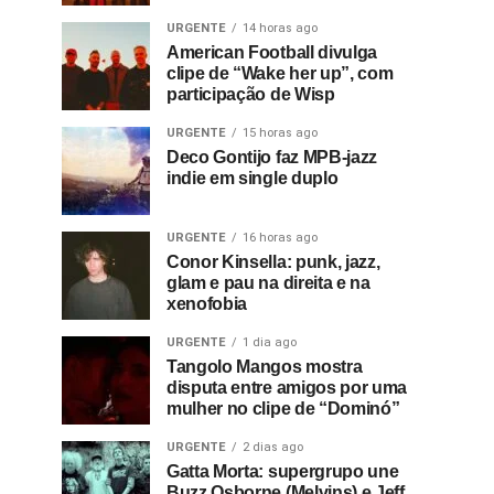
URGENTE
14 horas ago
American Football divulga
clipe de “Wake her up”, com
participação de Wisp
URGENTE
15 horas ago
Deco Gontijo faz MPB-jazz
indie em single duplo
URGENTE
16 horas ago
Conor Kinsella: punk, jazz,
glam e pau na direita e na
xenofobia
URGENTE
1 dia ago
Tangolo Mangos mostra
disputa entre amigos por uma
mulher no clipe de “Dominó”
URGENTE
2 dias ago
Gatta Morta: supergrupo une
Buzz Osborne (Melvins) e Jeff