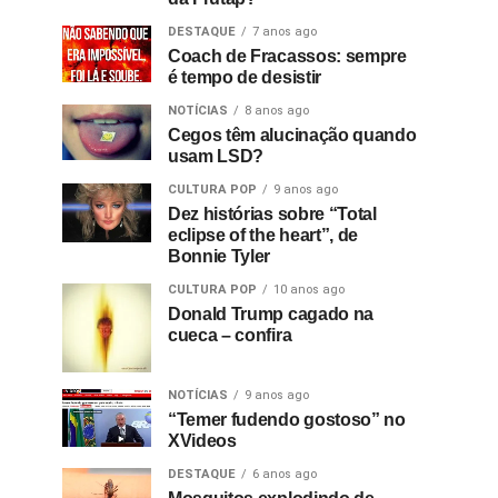
DESTAQUE
7 anos ago
Coach de Fracassos: sempre
é tempo de desistir
NOTÍCIAS
8 anos ago
Cegos têm alucinação quando
usam LSD?
CULTURA POP
9 anos ago
Dez histórias sobre “Total
eclipse of the heart”, de
Bonnie Tyler
CULTURA POP
10 anos ago
Donald Trump cagado na
cueca – confira
NOTÍCIAS
9 anos ago
“Temer fudendo gostoso” no
XVideos
DESTAQUE
6 anos ago