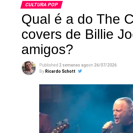
CULTURA POP
Qual é a do The 
covers de Billie J
amigos?
Published
2 semanas ago
on
26/07/2026
By
Ricardo Schott