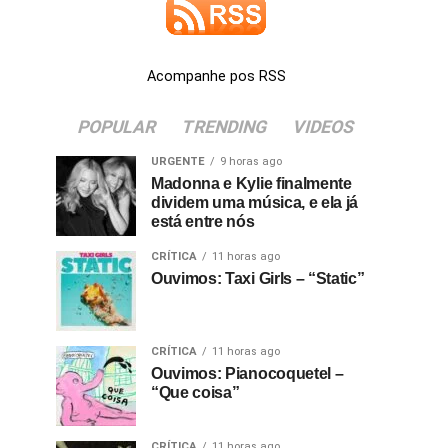
Acompanhe pos RSS
POPULAR
TRENDING
VIDEOS
URGENTE
9 horas ago
Madonna e Kylie finalmente
dividem uma música, e ela já
está entre nós
CRÍTICA
11 horas ago
Ouvimos: Taxi Girls – “Static”
CRÍTICA
11 horas ago
Ouvimos: Pianocoquetel –
“Que coisa”
CRÍTICA
11 horas ago