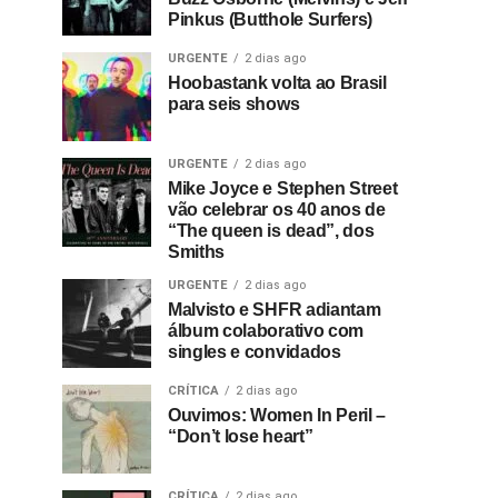
Pinkus (Butthole Surfers)
URGENTE
2 dias ago
Hoobastank volta ao Brasil
para seis shows
URGENTE
2 dias ago
Mike Joyce e Stephen Street
vão celebrar os 40 anos de
“The queen is dead”, dos
Smiths
URGENTE
2 dias ago
Malvisto e SHFR adiantam
álbum colaborativo com
singles e convidados
CRÍTICA
2 dias ago
Ouvimos: Women In Peril –
“Don’t lose heart”
CRÍTICA
2 dias ago