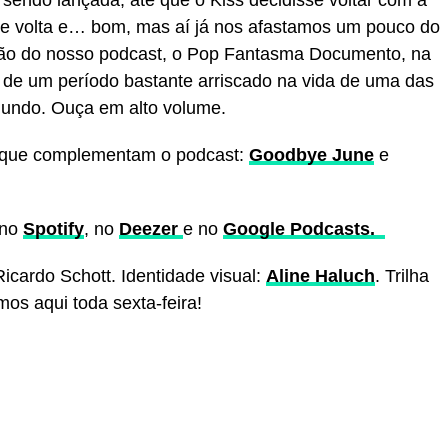
i sendo lançada, até que o Kiss decidisse voltar com a
 de volta e… bom, mas aí já nos afastamos um pouco do
ção do nosso podcast, o Pop Fantasma Documento, na
s de um período bastante arriscado na vida de uma das
undo. Ouça em alto volume.
que complementam o podcast:
Goodbye June
e
 no
Spotify
, no
Deezer
e no
Google Podcasts.
Ricardo Schott. Identidade visual:
Aline Haluch
. Trilha
mos aqui toda sexta-feira!