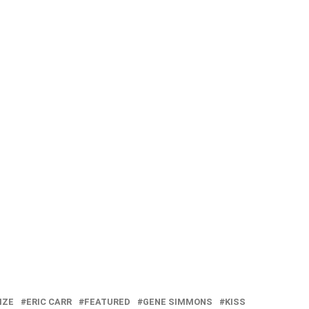
IZE
ERIC CARR
FEATURED
GENE SIMMONS
KISS