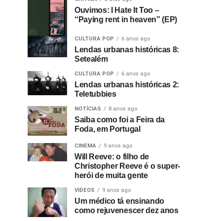
Ouvimos: I Hate It Too –
“Paying rent in heaven” (EP)
CULTURA POP
6 anos ago
Lendas urbanas históricas 8:
Setealém
CULTURA POP
6 anos ago
Lendas urbanas históricas 2:
Teletubbies
NOTÍCIAS
8 anos ago
Saiba como foi a Feira da
Foda, em Portugal
CINEMA
9 anos ago
Will Reeve: o filho de
Christopher Reeve é o super-
herói de muita gente
VIDEOS
9 anos ago
Um médico tá ensinando
como rejuvenescer dez anos