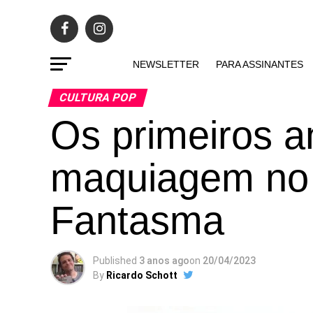
NEWSLETTER
PARA ASSINANTES
CULTURA POP
Os primeiros a
maquiagem no 
Fantasma
Published
3 anos ago
on
20/04/2023
By
Ricardo Schott