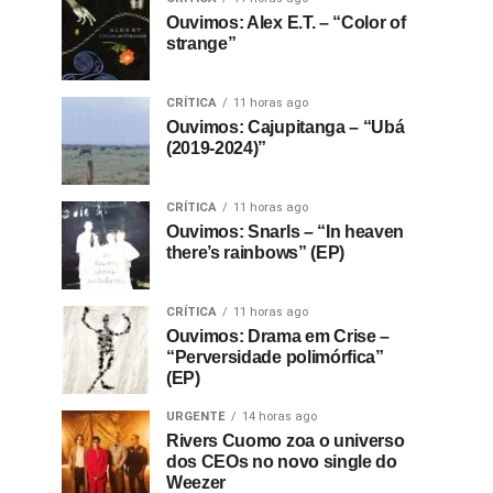
Ouvimos: Alex E.T. – “Color of
strange”
CRÍTICA
11 horas ago
Ouvimos: Cajupitanga – “Ubá
(2019-2024)”
CRÍTICA
11 horas ago
Ouvimos: Snarls – “In heaven
there’s rainbows” (EP)
CRÍTICA
11 horas ago
Ouvimos: Drama em Crise –
“Perversidade polimórfica”
(EP)
URGENTE
14 horas ago
Rivers Cuomo zoa o universo
dos CEOs no novo single do
Weezer