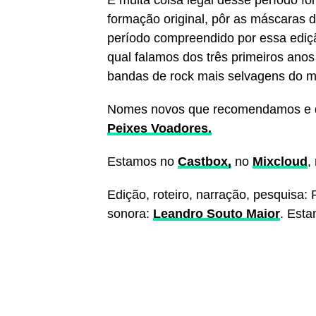
E muita coisa legal desse período fo
formação original, pôr as máscaras
período compreendido por essa edi
qual falamos dos três primeiros ano
bandas de rock mais selvagens do m
Nomes novos que recomendamos e 
Peixes Voadores.
Estamos no
Castbox
,
no
Mixcloud
,
Edição, roteiro, narração, pesquisa: 
sonora:
Leandro Souto Maior
. Esta