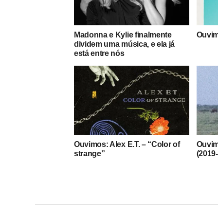
Madonna e Kylie finalmente
Ouvimo
dividem uma música, e ela já
está entre nós
Ouvimos: Alex E.T. – “Color of
Ouvim
strange”
(2019