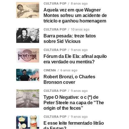
CULTURA POP
8 anos ago
Aquela vez em que Wagner
Montes sofreu um acidente de
triciclo e ganhou homenagem
CULTURA POP
10 anos ago
Barra pesada: treze fatos
sobre Sid Vicious
CULTURA POP
9 anos ago
Fórum da Ele Ela: afinal aquilo
era verdade ou mentira?
CINEMA
6 anos ago
Robert Bronzi, o Charles
Bronson cover
CULTURA POP
9 anos ago
Type O Negative: o c (*) de
Peter Steele na capa de “The
origin of the feces”
CULTURA POP
9 anos ago
E esse leite fermentado litrão
da Frutap?