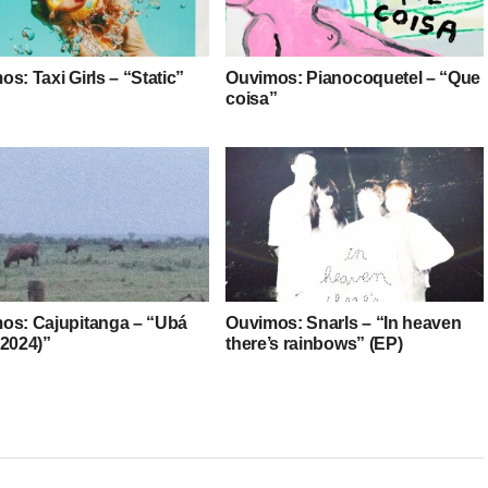
s: Taxi Girls – “Static”
Ouvimos: Pianocoquetel – “Que
coisa”
os: Cajupitanga – “Ubá
Ouvimos: Snarls – “In heaven
-2024)”
there’s rainbows” (EP)