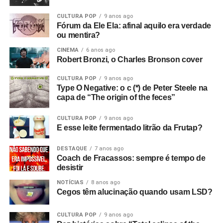
estavam sem dinheiro, então venderam tudo para o dono
CULTURA POP
9 anos ago
da loja de discos, e ele as colocou para tocar em Bowden
Fórum da Ele Ela: afinal aquilo era verdade
Vale. E era isso que eu queria desde o início, sabe? Eu
ou mentira?
queria filmar a banda. Então, aluguei alguns andaimes e
CINEMA
6 anos ago
equipamentos e fiz tudo.
Robert Bronzi, o Charles Bronson cover
Com que equipamento você filmou?
Bom, tudo custou
CULTURA POP
9 anos ago
Type O Negative: o c (*) de Peter Steele na
setenta e duas libras, o que eu achei um absurdo!
(risos)
capa de “The origin of the feces”
Filmei com uma câmera de cinema Hannimex baratinha,
a primeira câmera que tive. Usei um filme da Agfa que
CULTURA POP
9 anos ago
lançaram na época, que tinha uma faixa de som, mas
E esse leite fermentado litrão da Frutap?
vinha num cartucho silencioso e o som era adicionado
depois, no projetor. Então filmei sem som e gravei o áudio
DESTAQUE
7 anos ago
Coach de Fracassos: sempre é tempo de
num gravador de rolo. Era para sincronizar depois, mas
desistir
não funcionou! Filmei a vinte e quatro quadros por
NOTÍCIAS
8 anos ago
segundo, mas só funcionou a dezoito.
Cegos têm alucinação quando usam LSD?
Só descobri depois! Filmei tudo com uma câmera e só
CULTURA POP
9 anos ago
tinha dinheiro para três cartuchos. Cerca de nove