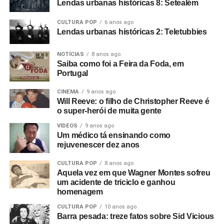
lançado originalmente pelo selo SST). Confira aí
Lendas urbanas históricas 8: Setealém
filmando em 8mm.
embaixo.
CULTURA POP
6 anos ago
E começamos um filme que não deu em nada. O show do
Lendas urbanas históricas 2: Teletubbies
The Panik na última noite do Electric Circus. Estava muito
NOTÍCIAS
8 anos ago
escuro e a filmagem ficou péssima. Acabou ficando de
Saiba como foi a Feira da Foda, em
lado. Aí o Rob me ligou e disse: “Estou empresariando
Portugal
uma banda nova chamada Warsaw e me perguntou se eu
queria ir vê-los no The Factory”.
CINEMA
9 anos ago
Will Reeve: o filho de Christopher Reeve é
Foto: Reprodução Internet
o super-herói de muita gente
Fui vê-los no antigo Russell Club e eles foram
absolutamente incríveis; me arrepiaram. Quis fazer algo
VIDEOS
9 anos ago
Um médico tá ensinando como
com eles naquele instante. Fui falar com o dono da loja
rejuvenescer dez anos
de discos local e contei a ele sobre o clube Bowden Vale
em Altrincham, onde eu tinha visto inúmeras bandas em
CULTURA POP
8 anos ago
Aquela vez em que Wagner Montes sofreu
1963-64, e disse que ele deveria voltar a promover
um acidente de triciclo e ganhou
shows.
homenagem
Mais tarde, apresentei-o ao Rob, que tinha um monte de
CULTURA POP
10 anos ago
Barra pesada: treze fatos sobre Sid Vicious
cópias do primeiro EP da banda que sobraram. Eles