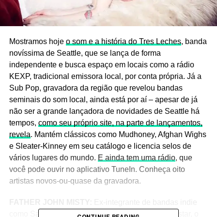
Mostramos hoje
o som e a história do Tres Leches
, banda
novíssima de Seattle, que se lança de forma
independente e busca espaço em locais como a rádio
KEXP, tradicional emissora local, por conta própria. Já a
Sub Pop, gravadora da região que revelou bandas
seminais do som local, ainda está por aí – apesar de já
não ser a grande lançadora de novidades de Seattle há
tempos,
como seu próprio site, na parte de lançamentos,
revela
. Mantém clássicos como Mudhoney, Afghan Wighs
e Sleater-Kinney em seu catálogo e licencia selos de
vários lugares do mundo.
E ainda tem uma rádio
, que
você pode ouvir no aplicativo TuneIn. Conheça oito
artistas novos-ou-quase da gravadora.
FATHER JOHN MISTY:
Ex-integrante de bandas indie
como Saxon Shore, Fleet Foxes e Har Mar Superstar, o
CONTINUE READING