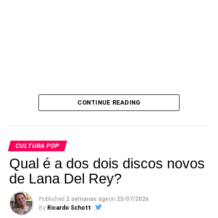
ROLLING BLACKOUTS COASTAL FEVER:
Essa
banda australiana já lançou alguns EPs – o mais recente
deles, “The French press”, saiu em março. Entre o punk e
o pós-punk, ganharam elogios da Spin e da Pitchfork
pelas belas melodias e pela sofisticação dos arranjos.
CONTINUE READING
Confira aí a faixa-título do EP novo.
CULTURA POP
Qual é a dos dois discos novos
de Lana Del Rey?
Published
2 semanas ago
on
25/07/2026
By
Ricardo Schott