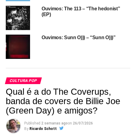
Ouvimos: The 113 – “The hedonist”
(EP)
Ouvimos: Sunn O))) – “Sunn O)))”
CULTURA POP
Qual é a do The Coverups,
banda de covers de Billie Joe
PISSED JEANS:
Barulho do bom. O quarteto veio de
(Green Day) e amigos?
Allentown, Pennsilvânia, e é influenciadíssimo pelo punk
e pela cena pós-hardcore, de grupos como Big Black e
Published
2 semanas ago
on
26/07/2026
Rites Of Spring. No dia 24 de fevereiro lançaram o quinto
By
Ricardo Schott
disco, e o quarto pela Sub Pop,”Why love now”. No line-