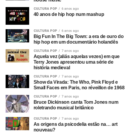
Adolf Hitler misturados com Anderton falando sobre
CULTURA POP
6 anos ago
campos de trabalho forçado em uma entrevista que ele
40 anos de hip hop num mashup
deu a Tony Wilson, curiosamente
(o criador da Factory
era apresentador de talk shows na TV)
. Ele dizia coisas
CULTURA POP
6 anos ago
como: “Eles serão obrigados a trabalhar como nunca
Big Fun In The Big Town: a era de ouro do
trabalharam antes”, e isso leva a uma montagem de
hip hop em um documentário holandês
anúncios e cenas de ruas do centro de Manchester. Este
CULTURA POP
7 anos ago
é o consumismo – o novo fascismo! Nesse ponto, era
Aquela vez (aliás aquelas vezes) em que
algo local, mas dava a sensação de que algo muito ruim
Terry Jones apresentou uma série de
história medieval
estava acontecendo e que se tornaria maior.
CULTURA POP
7 anos ago
Então você tem essa coisa de lei e ordem, esse fascismo
Show da Virada: The Who, Pink Floyd e
Small Faces em Paris, no réveillon de 1968
corporativo, e aí eu corto para a banda na sala de ensaio.
Parece ótimo, bem underground. Sabe, underground no
CULTURA POP
7 anos ago
sentido político, tipo a resistência francesa. Mas esse era
Bruce Dickinson canta Tom Jones num
RELATED TOPICS:
CLIPPING
CULLEN OMORI
roletrando musical britânico
um underground cultural. Eles eram a resistência contra
FATHER JOHN MISTY
GOAT
KRISTIN KONTROL
tudo isso lá fora.
PISSED JEANS
ROLLING BLACKOUTS COASTAL FEVER
CULTURA POP
7 anos ago
SOUNDGARDEN
SUB POP
TAD
THE GOTOBEDS
As origens da psicodelia estão na… art
O que era que havia de tão especial no Joy Division?
nouveau?