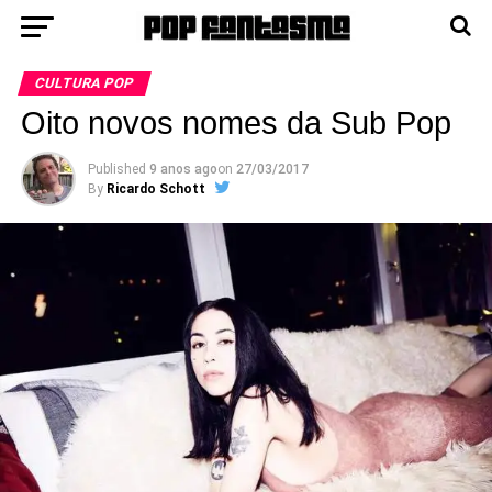
CULTURA POP
Oito novos nomes da Sub Pop
Published
9 anos ago
on
27/03/2017
By
Ricardo Schott