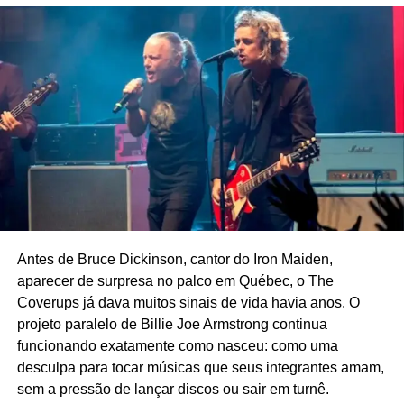
up, Matt Korvette (voz), Brad Fry (guitarra), Randy Huth
(baixo) e Sean McGuinness (bateria). Aí embaixo, você
conhece “The bar is low”, do novo disco.
Antes de Bruce Dickinson, cantor do Iron Maiden,
aparecer de surpresa no palco em Québec, o The
Coverups já dava muitos sinais de vida havia anos. O
projeto paralelo de Billie Joe Armstrong continua
funcionando exatamente como nasceu: como uma
desculpa para tocar músicas que seus integrantes amam,
sem a pressão de lançar discos ou sair em turnê.