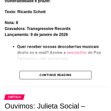
vulnerabilidade e prazer.
Texto: Ricardo Schott
Nota: 8
Gravadora: Transgressive Records
Lançamento: 9 de janeiro de 2026
Quer receber nossas descobertas musicais
direto no e-mail? Assine a
newsletter
do Pop
Fantasma e não perca nada.
“Coração de areia movediça” é uma boa metáfora para
falar de profundidades sentimentais, ou de fragilidades,
CONTINUE READING
ou de perdas – e esses três temas surgem o tempo todo
em
Quicksand heart,
estreia solo de Jenny Hollingworth,
que faz parte da dupla de synthpop mutante Let’s Eat
CRÍTICA
Grandma.
Ouvimos: Julieta Social –
Jenny, usando hoje o alegre nome de Jenny On Holiday,