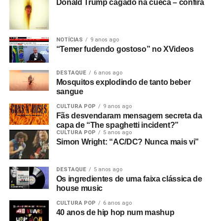
Donald Trump cagado na cueca – confira
NOTÍCIAS
9 anos ago
“Temer fudendo gostoso” no XVideos
DESTAQUE
6 anos ago
Mosquitos explodindo de tanto beber
sangue
CULTURA POP
9 anos ago
Fãs desvendaram mensagem secreta da
capa de “The spaghetti incident?”
CULTURA POP
5 anos ago
Simon Wright: “AC/DC? Nunca mais vi”
DESTAQUE
5 anos ago
Os ingredientes de uma faixa clássica de
house music
CULTURA POP
6 anos ago
40 anos de hip hop num mashup