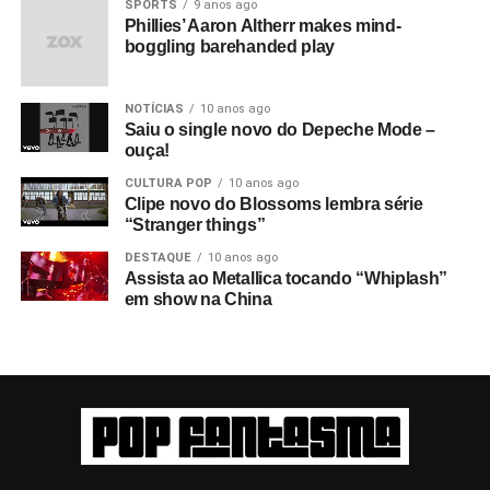
SPORTS
9 anos ago
Phillies’ Aaron Altherr makes mind-
boggling barehanded play
NOTÍCIAS
10 anos ago
Saiu o single novo do Depeche Mode –
ouça!
CULTURA POP
10 anos ago
Clipe novo do Blossoms lembra série
“Stranger things”
DESTAQUE
10 anos ago
Assista ao Metallica tocando “Whiplash”
em show na China