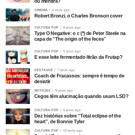
ou mentira?
CINEMA
6 anos ago
Robert Bronzi, o Charles Bronson cover
CULTURA POP
9 anos ago
Type O Negative: o c (*) de Peter Steele na
capa de “The origin of the feces”
CULTURA POP
9 anos ago
E esse leite fermentado litrão da Frutap?
DESTAQUE
7 anos ago
Coach de Fracassos: sempre é tempo de
desistir
NOTÍCIAS
8 anos ago
Cegos têm alucinação quando usam LSD?
CULTURA POP
9 anos ago
Dez histórias sobre “Total eclipse of the
heart”, de Bonnie Tyler
CULTURA POP
10 anos ago