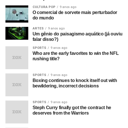
CULTURA POP
9 anos ago
O comercial de sorvete mais perturbador
do mundo
ARTES
9 anos ago
Um gênio do paisagismo aquático (já ouviu
falar disso?)
SPORTS
9 anos ago
Who are the early favorites to win the NFL
rushing title?
SPORTS
9 anos ago
Boxing continues to knock itself out with
bewildering, incorrect decisions
SPORTS
9 anos ago
Steph Curry finally got the contract he
deserves from the Warriors