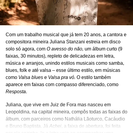
Com um trabalho musical que já tem 20 anos, a cantora e
compositora mineira Juliana Stanzani estreia em disco
solo só agora, com
O avesso do não,
um álbum curto (9
faixas, 30 minutos), repleto de delicadezas em letra,
música e arranjos, unindo estilos musicais como samba,
blues, folk e até valsa – esse último estilo, em músicas
como
Valsa blues
e
Valsa pra vó.
O estilo também
aparece em faixas com compasso diferenciado, como
Resposta
.
Juliana, que vive em Juiz de Fora mas nasceu em
Leopoldina, na capital mineira, compôs todas as faixas do
álbum, com parceiros como Nathália Lãoturco, Cacáudio
e Bruno Baptista. Já
Achei
, a faixa de abertura, foi feita