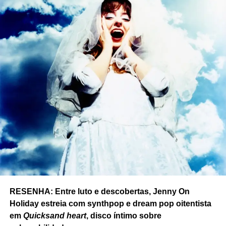
à minha velha e à nossa história juntas”.
Apesar de
O avesso do não
ser o primeiro disco
individual de Juliana, ela tem na discografia o álbum
Nossa toada
(2020), uma parceria com o sambista Roger
Resende, e
Patuá
(2015), o disco de uma banda da qual
ela fez parte, Matilda, formada ainda por Amanda Martins
(flauta), Fabrícia Valle (percussão) e Bia Nascimento
(violão).
Foto: Isabella Campos/Divulgação
RESENHA: Entre luto e descobertas, Jenny On
Holiday estreia com synthpop e dream pop oitentista
em
Quicksand heart
, disco íntimo sobre