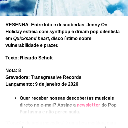
RESENHA: Entre luto e descobertas, Jenny On
Holiday estreia com synthpop e dream pop oitentista
em
Quicksand heart
, disco íntimo sobre
vulnerabilidade e prazer.
Texto: Ricardo Schott
Nota: 8
Gravadora: Transgressive Records
Lançamento: 9 de janeiro de 2026
Quer receber nossas descobertas musicais
direto no e-mail? Assine a
newsletter
do Pop
Fantasma e não perca nada.
“Coração de areia movediça” é uma boa metáfora para