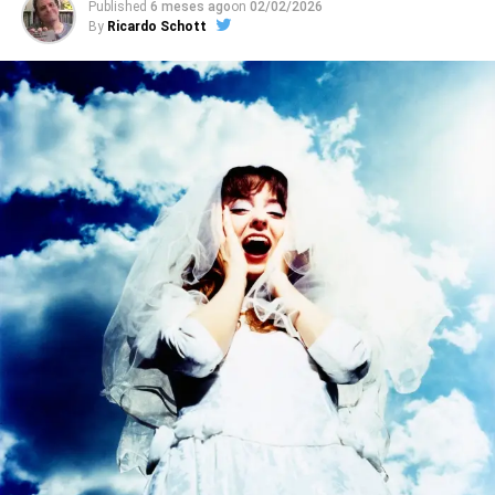
Published
6 meses ago
on
02/02/2026
By
Ricardo Schott