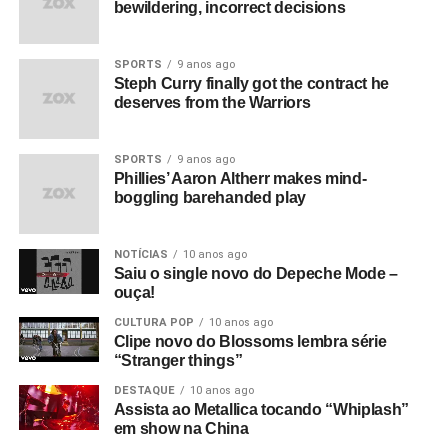
bewildering, incorrect decisions
SPORTS
9 anos ago
Steph Curry finally got the contract he
deserves from the Warriors
SPORTS
9 anos ago
Phillies’ Aaron Altherr makes mind-
boggling barehanded play
NOTÍCIAS
10 anos ago
Saiu o single novo do Depeche Mode –
ouça!
CULTURA POP
10 anos ago
Clipe novo do Blossoms lembra série
“Stranger things”
DESTAQUE
10 anos ago
Assista ao Metallica tocando “Whiplash”
em show na China