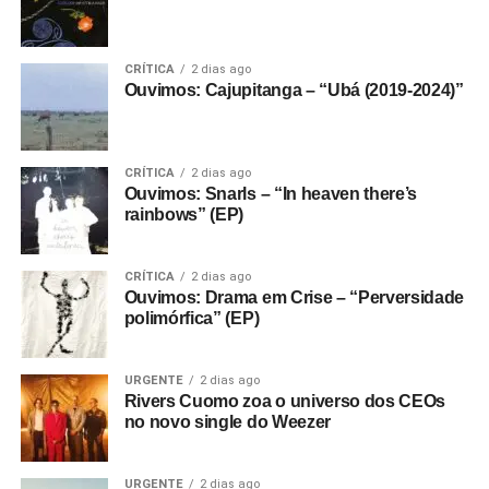
E se ainda não assinou, dá tempo:
assine a
newsletter
e receba nossos posts direto no e-
CRÍTICA
2 dias ago
mail.
Ouvimos: Cajupitanga – “Ubá (2019-2024)”
CRÍTICA
2 dias ago
Ouvimos: Snarls – “In heaven there’s
rainbows” (EP)
CRÍTICA
2 dias ago
Ouvimos: Drama em Crise – “Perversidade
polimórfica” (EP)
URGENTE
2 dias ago
Rivers Cuomo zoa o universo dos CEOs
no novo single do Weezer
URGENTE
2 dias ago