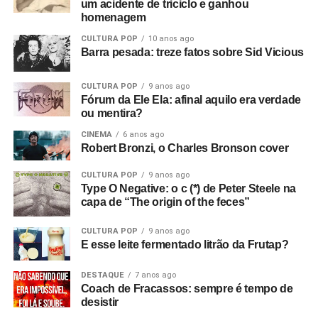
um acidente de triciclo e ganhou
homenagem
CULTURA POP
10 anos ago
Barra pesada: treze fatos sobre Sid Vicious
CULTURA POP
9 anos ago
Fórum da Ele Ela: afinal aquilo era verdade
ou mentira?
CINEMA
6 anos ago
Robert Bronzi, o Charles Bronson cover
CULTURA POP
9 anos ago
Type O Negative: o c (*) de Peter Steele na
capa de “The origin of the feces”
CULTURA POP
9 anos ago
E esse leite fermentado litrão da Frutap?
DESTAQUE
7 anos ago
Coach de Fracassos: sempre é tempo de
desistir