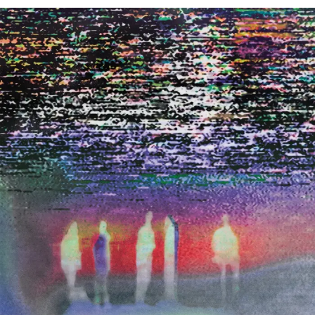
Julieta
é o disco do single
Casos de Colômbia,
que
assume referências de Radiohead e Chico Buarque, mas
também mistura emanações de Arctic Monkeys e
guitarras em clima de blues pós-punk. A faixa tem
participação de Mariana Estol nos vocais, e uma letra que
mete o dedo na ferida das expectativas que, muitas
vezes, não representam nada (“nunca que você vai
encontrar dentro do armário / algo lendário, é tudo
vestuário / sabe aquela luz que a gente vê de madrugada
/ é quase nada, mas satisfaz a alma”).
Abrindo o disco,
Casos de Colômbia
serve de balizador
para faixas poéticas como o soul psicodélico de
Nuvem
nua
, o easy listening esparso de
Dorme pra ver se me
esquece,
o pop rock radicalmente brasileiro de
Quem
nunca quis demais
e
Um tempo pra pensar
– estas duas
lembrando um pouco o som praiano de Lulu Santos e
Charlie Brown Jr. Também cede espaço para a vibe
sixties de
Ce la vie
e para o clima alt-disco de
Como te