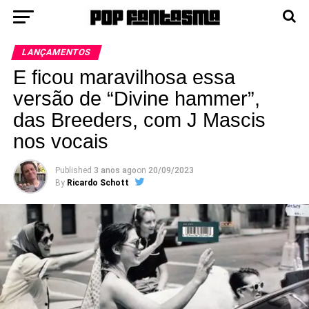
LANÇAMENTOS
E ficou maravilhosa essa
versão de “Divine hammer”,
das Breeders, com J Mascis
nos vocais
Published
3 anos ago
on
20/09/2023
By
Ricardo Schott