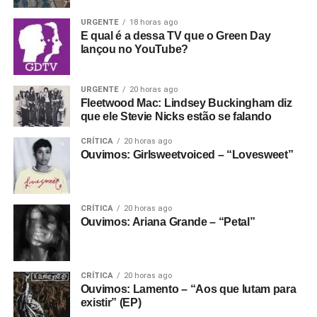
sonhando agora”.
URGENTE
18 horas ago
E qual é a dessa TV que o Green Day
Ouvimos
: Equipe de Foot –
Small talk
lançou no YouTube?
Não é escapismo, já que parece um doce encontro com a
realidade. E que surge também na viagem sonora
URGENTE
20 horas ago
Fleetwood Mac: Lindsey Buckingham diz
fantasmagórica de
Endless deathless
, no quase trip hop +
que ele Stevie Nicks estão se falando
shoegaze de
Silver
(cuja letra absolutamente psicodélica
diz: “luzes prateadas dançando ao redor do seu rosto /
CRÍTICA
20 horas ago
Ouvimos: Girlsweetvoiced – “Lovesweet”
não consigo acompanhar o ritmo”) e no dream pop
tranquilo de
Dreamer
. Já a faixa-título é quase hi-NRG,
dançante, com início eletronificado e synthpopizado, só
que tudo bastante sonhador e psicodélico – encerrando
CRÍTICA
20 horas ago
Ouvimos: Ariana Grande – “Petal”
com uma rajada de microfonia daquelas.
Uma ouvida com atenção no Just Mustard revela que o
som deles tem bastante a ver com uma certa onda que
CRÍTICA
20 horas ago
Ouvimos: Lamento – “Aos que lutam para
tomou conta do rock inglês e norte-americano nos anos
existir” (EP)
1980. Foi quando de uma hora para outra começaram a