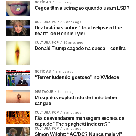
NOTÍCIAS
8 anos ago
Cegos têm alucinação quando usam LSD?
CULTURA POP
9 anos ago
Dez histórias sobre “Total eclipse of the
heart”, de Bonnie Tyler
CULTURA POP
10 anos ago
Donald Trump cagado na cueca – confira
NOTÍCIAS
9 anos ago
“Temer fudendo gostoso” no XVideos
DESTAQUE
6 anos ago
Mosquitos explodindo de tanto beber
sangue
CULTURA POP
9 anos ago
Fãs desvendaram mensagem secreta da
capa de “The spaghetti incident?”
CULTURA POP
5 anos ago
Simon Wright: “AC/DC? Nunca mais vi”