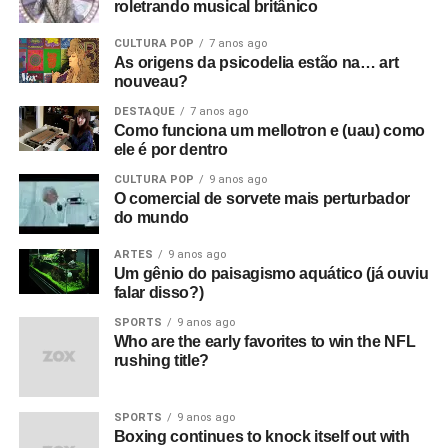
roletrando musical britânico
CULTURA POP
7 anos ago
As origens da psicodelia estão na… art
nouveau?
DESTAQUE
7 anos ago
Como funciona um mellotron e (uau) como
ele é por dentro
CULTURA POP
9 anos ago
O comercial de sorvete mais perturbador
do mundo
ARTES
9 anos ago
Um gênio do paisagismo aquático (já ouviu
falar disso?)
SPORTS
9 anos ago
Who are the early favorites to win the NFL
rushing title?
SPORTS
9 anos ago
Boxing continues to knock itself out with