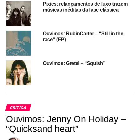
Wiggs (baixo, voz) e Jim Macpherson (baterias). estão
Pixies: relançamentos de luxo trazem
tocando
The last splash
inteirinho numa turnê, tendo
músicas inéditas da fase clássica
como convidadas Belly, Screaming Females e Horsegirl.
Depois desse giro, a banda faz oito com Olivia Rodrigo
em sua Guts World Tour – vão abrir para ela até mesmo
Ouvimos: RubinCarter – “Still in the
no Madison Square Garden, em Nova York.
race” (EP)
Ouvimos: Gretel – “Squish”
CRÍTICA
Ouvimos: Jenny On Holiday –
“Quicksand heart”