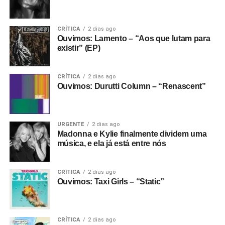
sonoro de uma das bandas mais legais da atualidade.
Gostou do texto? Seu apoio mantém o Pop
CRÍTICA
2 dias ago
Ouvimos: Lamento – “Aos que lutam para
Fantasma funcionando todo dia.
Apoie aqui.
existir” (EP)
E se ainda não assinou, dá tempo:
assine a
newsletter
e receba nossos posts direto no e-
CRÍTICA
2 dias ago
mail.
Ouvimos: Durutti Column – “Renascent”
URGENTE
2 dias ago
Madonna e Kylie finalmente dividem uma
música, e ela já está entre nós
CRÍTICA
2 dias ago
Ouvimos: Taxi Girls – “Static”
CRÍTICA
2 dias ago