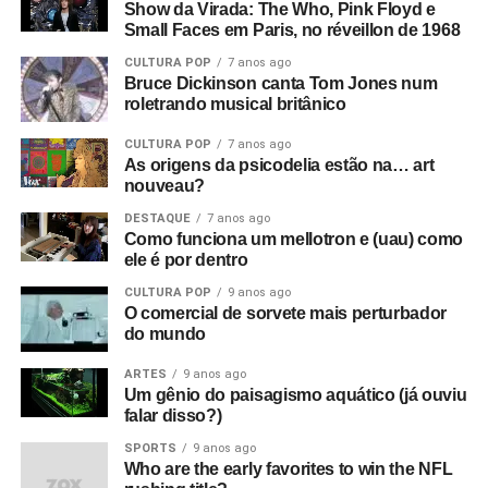
Show da Virada: The Who, Pink Floyd e
Small Faces em Paris, no réveillon de 1968
CULTURA POP
7 anos ago
Bruce Dickinson canta Tom Jones num
roletrando musical britânico
CULTURA POP
7 anos ago
As origens da psicodelia estão na… art
nouveau?
DESTAQUE
7 anos ago
Como funciona um mellotron e (uau) como
ele é por dentro
CULTURA POP
9 anos ago
O comercial de sorvete mais perturbador
do mundo
ARTES
9 anos ago
Um gênio do paisagismo aquático (já ouviu
falar disso?)
SPORTS
9 anos ago
Who are the early favorites to win the NFL