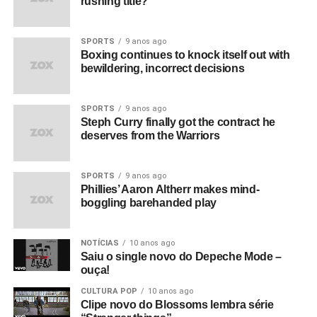
rushing title?
SPORTS
9 anos ago
Boxing continues to knock itself out with
bewildering, incorrect decisions
SPORTS
9 anos ago
Steph Curry finally got the contract he
deserves from the Warriors
SPORTS
9 anos ago
Phillies’ Aaron Altherr makes mind-
boggling barehanded play
NOTÍCIAS
10 anos ago
Saiu o single novo do Depeche Mode –
ouça!
CULTURA POP
10 anos ago
Clipe novo do Blossoms lembra série