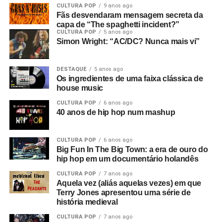
CULTURA POP
9 anos ago
Fãs desvendaram mensagem secreta da
capa de “The spaghetti incident?”
CULTURA POP
5 anos ago
Simon Wright: “AC/DC? Nunca mais vi”
DESTAQUE
5 anos ago
Os ingredientes de uma faixa clássica de
house music
CULTURA POP
6 anos ago
40 anos de hip hop num mashup
CULTURA POP
6 anos ago
Big Fun In The Big Town: a era de ouro do
hip hop em um documentário holandês
CULTURA POP
7 anos ago
Aquela vez (aliás aquelas vezes) em que
Terry Jones apresentou uma série de
história medieval
CULTURA POP
7 anos ago