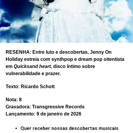
RELATED TOPICS:
BULA
CHARLIE BROWN JR
MARCÃO
PINGUIM
UP NEXT
Ouvimos: “But here we are”, do Foo Fighters
DON'T MISS
Banda mineira Daparte participa de projeto
Sonastério Ilumina, com vídeos ao vivo
RESENHA: Entre luto e descobertas, Jenny On
Holiday estreia com synthpop e dream pop oitentista
em
Quicksand heart
, disco íntimo sobre
Ricardo Schott
vulnerabilidade e prazer.
Texto: Ricardo Schott
Ricardo Schott é jornalista, radialista, editor e principal
colaborador do POP FANTASMA.
Nota: 8
Gravadora: Transgressive Records
Lançamento: 9 de janeiro de 2026
Quer receber nossas descobertas musicais