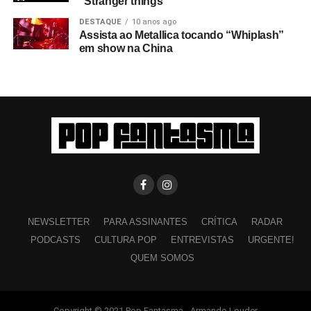
“Stranger things”
DESTAQUE
10 anos ago
Assista ao Metallica tocando “Whiplash”
em show na China
NEWSLETTER
PARA ASSINANTES
CRÍTICA
RADAR
PODCASTS
CULTURA POP
ENTREVISTAS
URGENTE!
QUEM SOMOS
Copyright © 2021 Pop Fantasma - Armando Louder