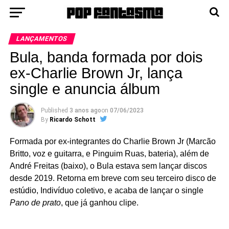
LANÇAMENTOS
Bula, banda formada por dois
ex-Charlie Brown Jr, lança
single e anuncia álbum
Published
3 anos ago
on
07/06/2023
By
Ricardo Schott
Formada por ex-integrantes do Charlie Brown Jr (Marcão
Britto, voz e guitarra, e Pinguim Ruas, bateria), além de
André Freitas (baixo), o Bula estava sem lançar discos
desde 2019. Retorna em breve com seu terceiro disco de
estúdio, Indivíduo coletivo, e acaba de lançar o single
Pano de prato
, que já ganhou clipe.