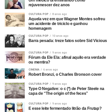
Um médico tá ensinando como
rejuvenescer dez anos
CULTURA POP
8 anos ago
Aquela vez em que Wagner Montes sofreu
um acidente de triciclo e ganhou
homenagem
CULTURA POP
10 anos ago
Barra pesada: treze fatos sobre Sid Vicious
CULTURA POP
9 anos ago
Fórum da Ele Ela: afinal aquilo era verdade
ou mentira?
CINEMA
6 anos ago
Robert Bronzi, o Charles Bronson cover
CULTURA POP
9 anos ago
Type O Negative: o c (*) de Peter Steele na
capa de “The origin of the feces”
CULTURA POP
9 anos ago
E esse leite fermentado litrão da Frutap?