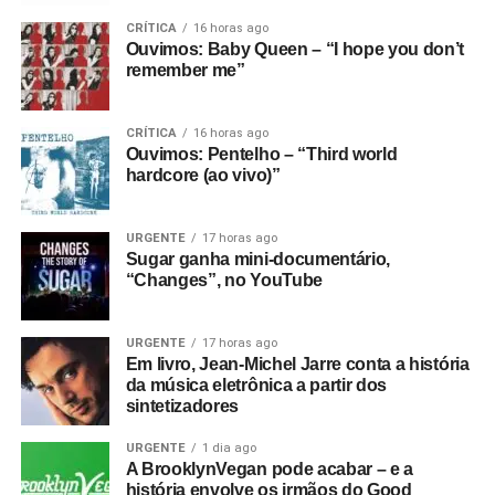
bossanovístico. A letra dessa música, assim como de boa
CRÍTICA
16 horas ago
parte do disco, é um primor de poesia e contemplação:
Ouvimos: Baby Queen – “I hope you don’t
“quando você vai brincar / onde os pássaros mais doces
remember me”
choram? / estou vendo, não sonhando / estou vendo, não
sonhando agora”.
CRÍTICA
16 horas ago
Ouvimos: Pentelho – “Third world
Ouvimos
: Equipe de Foot –
Small talk
hardcore (ao vivo)”
Não é escapismo, já que parece um doce encontro com a
realidade. E que surge também na viagem sonora
URGENTE
17 horas ago
Sugar ganha mini-documentário,
fantasmagórica de
Endless deathless
, no quase trip hop +
“Changes”, no YouTube
shoegaze de
Silver
(cuja letra absolutamente psicodélica
diz: “luzes prateadas dançando ao redor do seu rosto /
não consigo acompanhar o ritmo”) e no dream pop
URGENTE
17 horas ago
Em livro, Jean-Michel Jarre conta a história
tranquilo de
Dreamer
. Já a faixa-título é quase hi-NRG,
da música eletrônica a partir dos
dançante, com início eletronificado e synthpopizado, só
sintetizadores
que tudo bastante sonhador e psicodélico – encerrando
com uma rajada de microfonia daquelas.
URGENTE
1 dia ago
A BrooklynVegan pode acabar – e a
história envolve os irmãos do Good