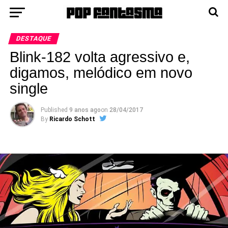
DESTAQUE
Blink-182 volta agressivo e,
digamos, melódico em novo
single
Published
9 anos ago
on
28/04/2017
By
Ricardo Schott