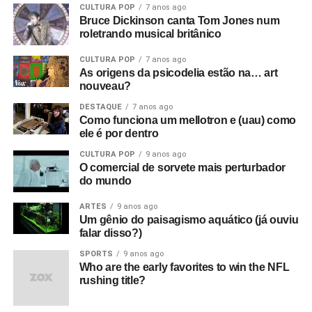
CULTURA POP
7 anos ago
Bruce Dickinson canta Tom Jones num
roletrando musical britânico
CULTURA POP
7 anos ago
As origens da psicodelia estão na… art
nouveau?
DESTAQUE
7 anos ago
Como funciona um mellotron e (uau) como
ele é por dentro
CULTURA POP
9 anos ago
O comercial de sorvete mais perturbador
do mundo
ARTES
9 anos ago
Um gênio do paisagismo aquático (já ouviu
falar disso?)
SPORTS
9 anos ago
Who are the early favorites to win the NFL
rushing title?