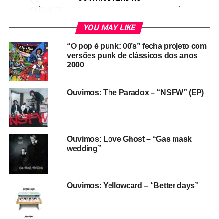
2017
YOU MAY LIKE
Antes a banda havia soltado dois singles que vão estar
“O pop é punk: 00’s” fecha projeto com
na edição deluxe, “Parking lot” e “Misery”. A tal nova
versões punk de clássicos dos anos
edição de “California” vale como um novo disco: tem onze
2000
músicas e uma releitura acústica de “Bored to death”.
“Quisemos fazer mais som e fomos para o estúdio.
Ouvimos: The Paradox – “NSFW” (EP)
Começamos com três ou quatro músicas e terminamos
com onze”, disse o baterista Travis Barker em papo
publicado no New Musical Express.
Ouvimos: Love Ghost – “Gas mask
wedding”
Ouvimos: Yellowcard – “Better days”