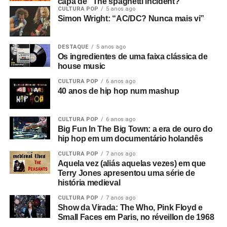
capa de “The spaghetti incident?”
CULTURA POP
5 anos ago
Simon Wright: “AC/DC? Nunca mais vi”
DESTAQUE
5 anos ago
Os ingredientes de uma faixa clássica de
house music
CULTURA POP
6 anos ago
40 anos de hip hop num mashup
CULTURA POP
6 anos ago
Big Fun In The Big Town: a era de ouro do
hip hop em um documentário holandês
CULTURA POP
7 anos ago
Aquela vez (aliás aquelas vezes) em que
Terry Jones apresentou uma série de
história medieval
CULTURA POP
7 anos ago
Show da Virada: The Who, Pink Floyd e
Small Faces em Paris, no réveillon de 1968