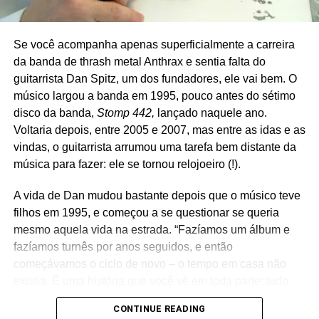
“Ele estava gravando o disco
The river
(1980) e nós
estávamos gravando nosso segundo álbum em Nova
York. Então tivemos uma reunião de audição do nosso
Se você acompanha apenas superficialmente a carreira
álbum. Havia três ou quatro figurões da nossa gravadora,
da banda de thrash metal Anthrax e sentia falta do
e Bruce também estava lá. Depois que tocamos o álbum,
guitarrista Dan Spitz, um dos fundadores, ele vai bem. O
houve um silêncio mortal… exceto por Bruce, que disse,
músico largou a banda em 1995, pouco antes do sétimo
‘Isso foi ótimo pra caralho.’ Ele fazia questão de nos dizer
disco da banda,
Stomp 442,
lançado naquele ano.
o quanto nos amava”,
contou
em 2014 ao
New York
Voltaria depois, entre 2005 e 2007, mas entre as idas e as
Post.
vindas, o guitarrista arrumou uma tarefa bem distante da
música para fazer: ele se tornou relojoeiro (!).
Mais: um texto do site
Treblezine
, a partir de audições da
obra de Bruce e de entrevistas do Suicide, descobre: a
A vida de Dan mudou bastante depois que o músico teve
dupla influenciou muito o sombrio disco
Nebraska
, tido
filhos em 1995, e começou a se questionar se queria
como o “primeiro disco solo” (sem a E Street Band) de
mesmo aquela vida na estrada. “Fazíamos um álbum e
Springsteen (1982), basicamente um disco sobre crise,
fazíamos turnês por anos seguidos, e então
desemprego e gente à beira do desespero pela falta de
começávamos o ciclo de novo – o tempo em casa não
oportunidades. Houve uma versão elétrica e pesada de
existia. É uma história que você vê em toda parte: tudo
Nebraska, mas Bruce quis lançar o disco acústico, de
virou algo mundano e mais parecido com um trabalho. Eu
CONTINUE READING
voz, violão e registros crus, e que de fato lembram o clima
precisava de uma pausa”, contou Spitz ao site
Hodinkee
.