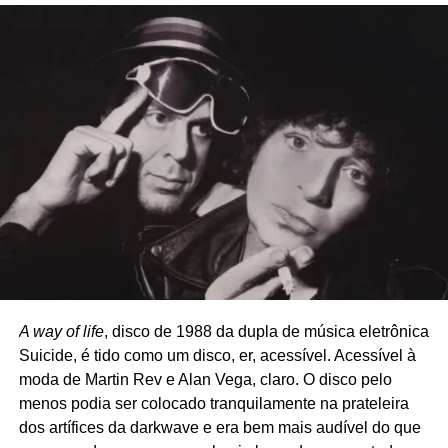
RELATED TOPICS:
BLINK-182
A way of life
, disco de 1988 da dupla de música eletrônica
UP NEXT
Tem música nova e curta-metragem malucão de
Suicide, é tido como um disco, er, acessível. Acessível à
Prince na web
moda de Martin Rev e Alan Vega, claro. O disco pelo
menos podia ser colocado tranquilamente na prateleira
DON'T MISS
E o XTC entrou em greve…
dos artífices da darkwave e era bem mais audível do que