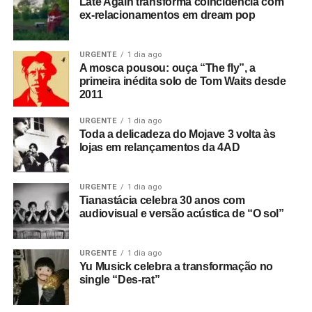
habilidade interminável de aprender”, conta ele. “Você
Late Again transforma coincidência com
ex-relacionamentos em dream pop
tem que ser um artista para ser o melhor – seja na
relojoaria ou na música. Você precisa fazer isso por
amor”.
URGENTE
1 dia ago
A mosca pousou: ouça “The fly”, a
>>> POP FANTASMA PRA OUVIR:
Mixtape
primeira inédita solo de Tom Waits desde
2011
Pop Fantasma
e
Pop Fantasma Documento
URGENTE
1 dia ago
>>> Saiba como apoiar o POP FANTASMA
Toda a delicadeza do Mojave 3 volta às
aqui. O site é independente e financiado pelos
lojas em relançamentos da 4AD
leitores, e dá acesso gratuito a todos os textos
e podcasts. Você define a quantia, mas
URGENTE
1 dia ago
sugerimos R$ 10 por mês.
Tianastácia celebra 30 anos com
audiovisual e versão acústica de “O sol”
URGENTE
1 dia ago
Yu Musick celebra a transformação no
single “Des-rat”