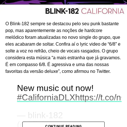
O Blink-182 sempre se destacou pelo seu punk bastante
pop, mas aparentemente as noções de hardcore
melódico foram atualizadas no novo single do grupo, que
eles acabaram de soltar. Confira aí o lyric video de “6/8” e
solte a voz no refrão, cheio de vocais rasgados. O grupo
considera esta música “a mais estranha que já gravamos.
É em compasso 6/8. É agressiva e uma das nossas
favoritas da versão deluxe”, como afirmou no Twitter.
New music out now!
#CaliforniaDLX
https://t.co/
— blink-182
(@blink182)
April 27,
CONTINUE READING