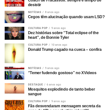
Coach de Fracassos: sempre é tempo de
desistir
NOTÍCIAS
8 anos ago
Cegos têm alucinação quando usam LSD?
CULTURA POP
9 anos ago
Dez histórias sobre “Total eclipse of the
heart”, de Bonnie Tyler
CULTURA POP
10 anos ago
Donald Trump cagado na cueca – confira
NOTÍCIAS
9 anos ago
“Temer fudendo gostoso” no XVideos
DESTAQUE
6 anos ago
Mosquitos explodindo de tanto beber
sangue
CULTURA POP
9 anos ago
Fãs desvendaram mensagem secreta da