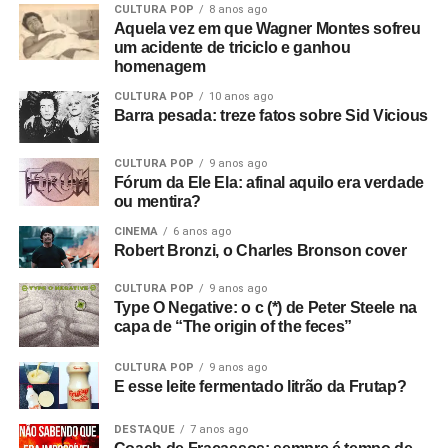
CULTURA POP
8 anos ago
Aquela vez em que Wagner Montes sofreu
um acidente de triciclo e ganhou
homenagem
CULTURA POP
10 anos ago
Barra pesada: treze fatos sobre Sid Vicious
CULTURA POP
9 anos ago
Fórum da Ele Ela: afinal aquilo era verdade
ou mentira?
CINEMA
6 anos ago
Robert Bronzi, o Charles Bronson cover
CULTURA POP
9 anos ago
Type O Negative: o c (*) de Peter Steele na
capa de “The origin of the feces”
CULTURA POP
9 anos ago
E esse leite fermentado litrão da Frutap?
DESTAQUE
7 anos ago