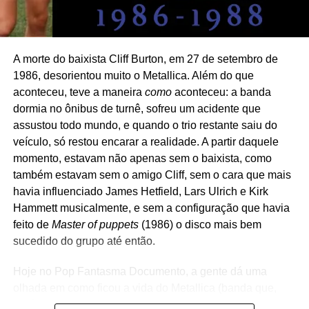
nesse mês: vai aparecer em uma reedição de
A way of
life
, prevista para o dia 26. A edição de luxo estará
disponível em vinil azul transparente com
Born in the
A morte do baixista Cliff Burton, em 27 de setembro de
USA
e em CD com quatro faixas bônus, além do formato
1986, desorientou muito o Metallica. Além do que
digital. O material extra inclui versões ao vivo de
aconteceu, teve a maneira
como
aconteceu: a banda
Devastation
e
Cheree
, bem como uma versão inicial de
dormia no ônibus de turnê, sofreu um acidente que
estúdio de
Dominic Christ
. O pesquisador Jared Artaud
assustou todo mundo, e quando o trio restante saiu do
encontrou as faixas enquanto trabalhava no arquivo de
veículo, só restou encarar a realidade. A partir daquele
Vega, após a morte do cantor em 2016.
momento, estavam não apenas sem o baixista, como
também estavam sem o amigo Cliff, sem o cara que mais
havia influenciado James Hetfield, Lars Ulrich e Kirk
Hammett musicalmente, e sem a configuração que havia
feito de
Master of puppets
(1986) o disco mais bem
sucedido do grupo até então.
Hoje no Pop Fantasma Documento, a gente dá uma
olhada em como ficou a vida do Metallica (banda que,
você deve saber, está lançando disco novo,
72 seasons
)