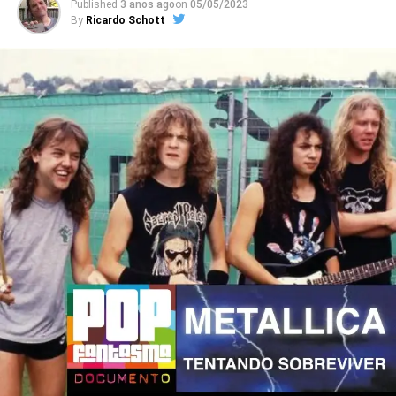
Published
3 anos ago
on
05/05/2023
By
Ricardo Schott
A versão poderia ser uma bela pirataria, mas vira oficial