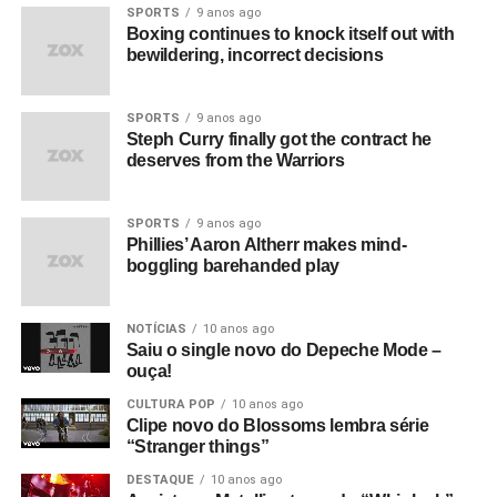
SPORTS
9 anos ago
Boxing continues to knock itself out with
bewildering, incorrect decisions
SPORTS
9 anos ago
Steph Curry finally got the contract he
deserves from the Warriors
SPORTS
9 anos ago
Phillies’ Aaron Altherr makes mind-
boggling barehanded play
NOTÍCIAS
10 anos ago
Saiu o single novo do Depeche Mode –
ouça!
CULTURA POP
10 anos ago
Clipe novo do Blossoms lembra série
“Stranger things”
DESTAQUE
10 anos ago