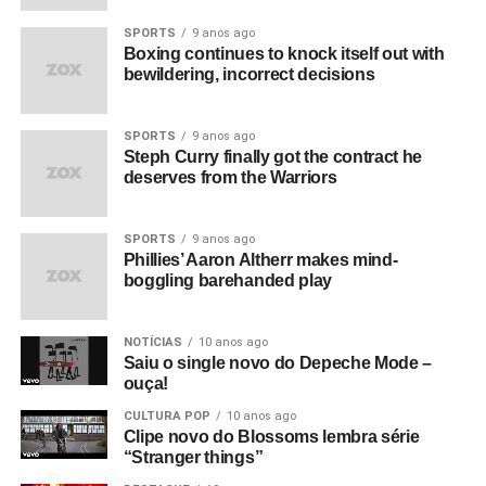
SPORTS
9 anos ago
Boxing continues to knock itself out with
bewildering, incorrect decisions
SPORTS
9 anos ago
Steph Curry finally got the contract he
deserves from the Warriors
SPORTS
9 anos ago
Phillies’ Aaron Altherr makes mind-
boggling barehanded play
NOTÍCIAS
10 anos ago
Saiu o single novo do Depeche Mode –
ouça!
CULTURA POP
10 anos ago
Clipe novo do Blossoms lembra série
“Stranger things”