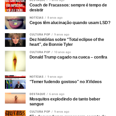
DESTAQUE
7 anos ago
Coach de Fracassos: sempre é tempo de
desistir
NOTÍCIAS
8 anos ago
Cegos têm alucinação quando usam LSD?
CULTURA POP
9 anos ago
Dez histórias sobre “Total eclipse of the
heart”, de Bonnie Tyler
CULTURA POP
10 anos ago
Donald Trump cagado na cueca – confira
NOTÍCIAS
9 anos ago
“Temer fudendo gostoso” no XVideos
DESTAQUE
6 anos ago
Mosquitos explodindo de tanto beber
sangue
CULTURA POP
9 anos ago