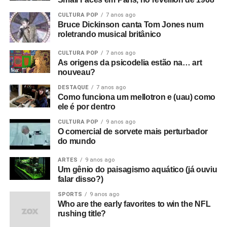
CULTURA POP
7 anos ago
Bruce Dickinson canta Tom Jones num
roletrando musical britânico
CULTURA POP
7 anos ago
As origens da psicodelia estão na… art
nouveau?
DESTAQUE
7 anos ago
Como funciona um mellotron e (uau) como
ele é por dentro
CULTURA POP
9 anos ago
O comercial de sorvete mais perturbador
do mundo
ARTES
9 anos ago
Um gênio do paisagismo aquático (já ouviu
falar disso?)
SPORTS
9 anos ago
Who are the early favorites to win the NFL
rushing title?