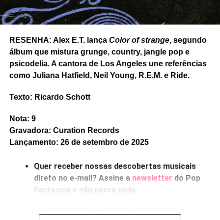
impagável
São Longuinho e os três pulinhos
, rock
lascado à moda de Ty Segall – embora as mudanças de
tom no refrão sejam caprichadas. E o rock solar e
RESENHA: Alex E.T. lança
Color of strange
, segundo
setentista de
Baixa manutenção
, com Viridiana dividindo
álbum que mistura grunge, country, jangle pop e
os vocais. Tudo montado com muito cuidado nas
psicodelia. A cantora de Los Angeles une referências
melodias.
como Juliana Hatfield, Neil Young, R.E.M. e Ride.
Gostou do texto? Seu apoio mantém o Pop
Texto: Ricardo Schott
Fantasma funcionando todo dia.
Apoie aqui.
E se ainda não assinou, dá tempo:
assine a
Nota: 9
newsletter
e receba nossos posts direto no e-
Gravadora: Curation Records
mail.
Lançamento: 26 de setembro de 2025
Quer receber nossas descobertas musicais
direto no e-mail? Assine a
newsletter
do Pop
Fantasma e não perca nada.
Alexandra Elaine Tapié, a Alex E.T., vem do underground