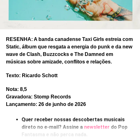
RESENHA: A banda canadense Taxi Girls estreia com
RELATED TOPICS:
FEATURED
HARDLY ART
LOUDNESS WAR
MICAH PRUSSACK
NICK LLOBET
Static, álbum que resgata a energia do punk e da new
RESENHA
RICARDO SCHOTT
YOUBET
wave de Clash, Buzzcocks e The Damned em
músicas sobre amizade, conflitos e relações.
UP NEXT
Ouvimos: All Them Witches – “House of mirrors”
Texto: Ricardo Schott
DON'T MISS
Ouvimos: Una Sofía – “Canção para o caminho”
Nota: 8,5
(EP)
Gravadora: Stomp Records
Lançamento: 26 de junho de 2026
Ricardo Schott
Quer receber nossas descobertas musicais
direto no e-mail? Assine a
newsletter
do Pop
Ricardo Schott é jornalista, radialista, editor e principal
Fantasma e não perca nada.
colaborador do POP FANTASMA.