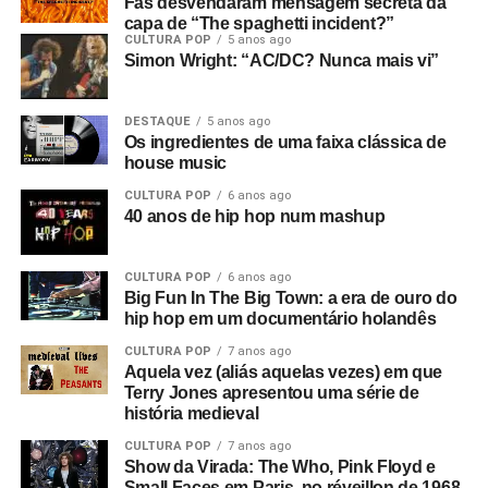
Fãs desvendaram mensagem secreta da
capa de “The spaghetti incident?”
CULTURA POP
5 anos ago
Simon Wright: “AC/DC? Nunca mais vi”
DESTAQUE
5 anos ago
Os ingredientes de uma faixa clássica de
house music
CULTURA POP
6 anos ago
40 anos de hip hop num mashup
CULTURA POP
6 anos ago
Big Fun In The Big Town: a era de ouro do
hip hop em um documentário holandês
CULTURA POP
7 anos ago
Aquela vez (aliás aquelas vezes) em que
Terry Jones apresentou uma série de
história medieval
CULTURA POP
7 anos ago
Show da Virada: The Who, Pink Floyd e
Small Faces em Paris, no réveillon de 1968