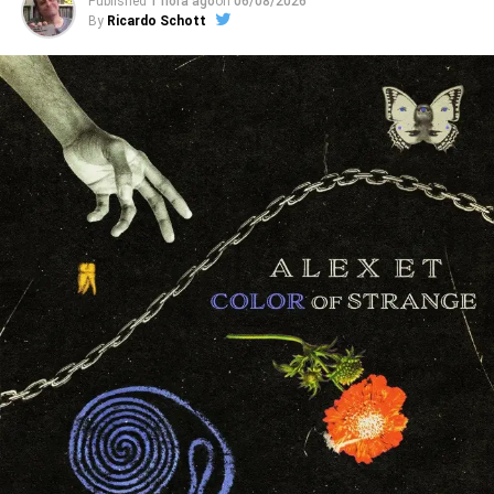
Published
1 hora ago
on
06/08/2026
By
Ricardo Schott
Com recordações de city pop, soft rock, música de
elevador, karaokês e cenas de filmes com gente cantando
sozinha acompanhada de um synth, o Pianocoquetel é
uma festa pop sarcástica, que segue com a new-bossa de
Silêncio constrangedor, o soul lento de
Olha só
(que fala
do esforço para ser visto vivo “nesse velho funeral” cheio
de valores cagados e tempos desperdiçados), o samba-
lounge mágico de
Ano inteiro
(essa, soando como uma
suposta parceria entre Arnaldo Baptista e Guilherme
Arantes) e a valsa tóxica de
Taekwondo
.
Ouvimos
: ttoró –
Isca
(EP)
Nessa base, o Pianocoquetel acaba lembrando bandas
como Sparks, que unem melodias contemplativas e
observações ferinas, como no tédio mortal de
Vai levar
um tempo pra voltar
e na blues ballad de elevador
Castelo de roupas pelo chão
. Mas
Que coisa
ainda tem a