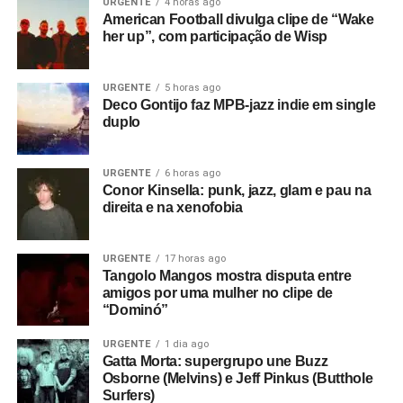
fala de estranhas presenças opressoras e memórias
URGENTE
4 horas ago
American Football divulga clipe de “Wake
tristes. No final,
Happiness is a place
soa como uma
her up”, com participação de Wisp
oração lisérgica, um som com clima bem mais próximo do
britpop e de bandas como Ride.
URGENTE
5 horas ago
Deco Gontijo faz MPB-jazz indie em single
Gostou do texto? Seu apoio mantém o Pop
duplo
Fantasma funcionando todo dia.
Apoie aqui.
E se ainda não assinou, dá tempo:
assine a
URGENTE
6 horas ago
newsletter
e receba nossos posts direto no e-
Conor Kinsella: punk, jazz, glam e pau na
mail.
direita e na xenofobia
URGENTE
17 horas ago
Tangolo Mangos mostra disputa entre
amigos por uma mulher no clipe de
“Dominó”
URGENTE
1 dia ago
Gatta Morta: supergrupo une Buzz
Osborne (Melvins) e Jeff Pinkus (Butthole
Surfers)