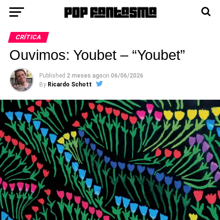
CRÍTICA
Ouvimos: Youbet – “Youbet”
Published
2 meses ago
on
06/06/2026
By
Ricardo Schott