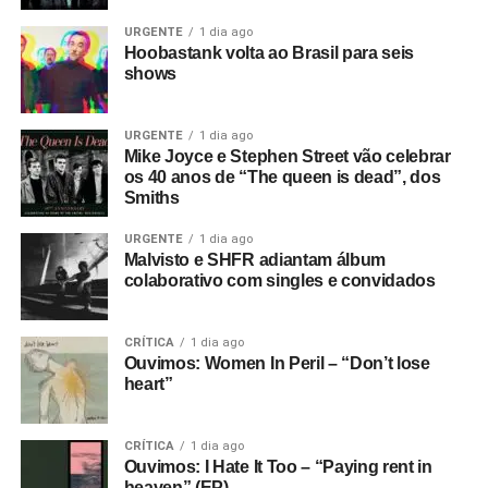
URGENTE
1 dia ago
Hoobastank volta ao Brasil para seis
shows
URGENTE
1 dia ago
Mike Joyce e Stephen Street vão celebrar
os 40 anos de “The queen is dead”, dos
Smiths
URGENTE
1 dia ago
Malvisto e SHFR adiantam álbum
colaborativo com singles e convidados
CRÍTICA
1 dia ago
Ouvimos: Women In Peril – “Don’t lose
heart”
CRÍTICA
1 dia ago
Ouvimos: I Hate It Too – “Paying rent in
heaven” (EP)