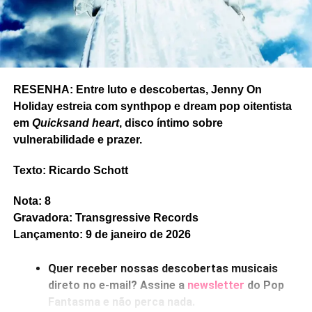
respeito dos impactos da ação humana na natureza. A
regravação junta Marcelo Mira (Alma Djem) e Tato
(Falamansa), retomando uma parceria que já completou
duas décadas. O EP tem também participação da banda
capixaba Macucos.
RESENHA: Entre luto e descobertas, Jenny On
Holiday estreia com synthpop e dream pop oitentista
em
Quicksand heart
, disco íntimo sobre
vulnerabilidade e prazer.
Texto: Ricardo Schott
Nota: 8
Gravadora: Transgressive Records
Lançamento: 9 de janeiro de 2026
Quer receber nossas descobertas musicais
direto no e-mail? Assine a
newsletter
do Pop
Fantasma e não perca nada.