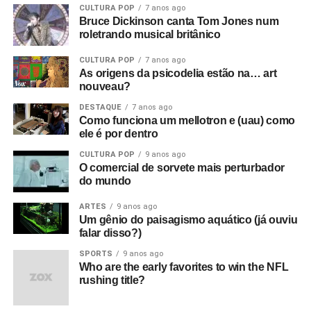
CULTURA POP
7 anos ago
Bruce Dickinson canta Tom Jones num
roletrando musical britânico
CULTURA POP
7 anos ago
As origens da psicodelia estão na… art
nouveau?
DESTAQUE
7 anos ago
Como funciona um mellotron e (uau) como
ele é por dentro
CULTURA POP
9 anos ago
O comercial de sorvete mais perturbador
do mundo
ARTES
9 anos ago
Um gênio do paisagismo aquático (já ouviu
falar disso?)
SPORTS
9 anos ago
Who are the early favorites to win the NFL
rushing title?