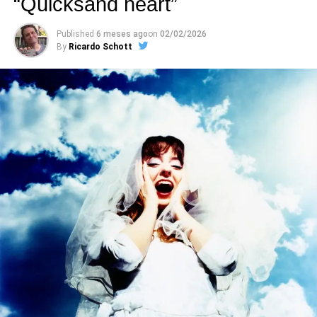
“Quicksand heart”
Published
6 meses ago
on
02/02/2026
By
Ricardo Schott
ALMA DJEM feat TATO, “SOBRADINHO”.
O grupo de
reggae Alma Djem lança
Harmonia
, terceiro EP do
projeto
Acústico em São Paulo
, iniciado com os EPs
Luz
e
Liberdade
. Gravado em julho de 2024, o novo volume
traz cinco faixas que falam de amizade, fé, amor e
diversidade.
A abertura do EP novo é uma atualizada versão de
Sobradinho
, clássico de Sá & Guarabyra cuja letra – feita
ainda nos tempos da ditadura – é bastante assertiva a