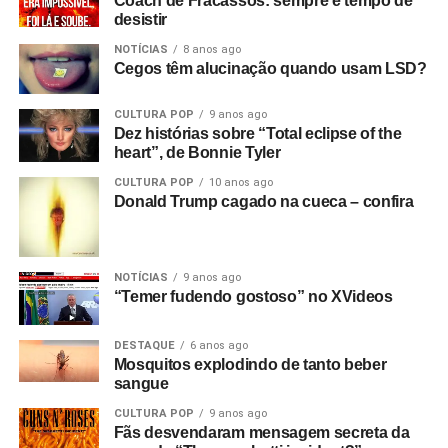
Coach de Fracassos: sempre é tempo de
desistir
NOTÍCIAS
8 anos ago
Cegos têm alucinação quando usam LSD?
CULTURA POP
9 anos ago
Dez histórias sobre “Total eclipse of the
heart”, de Bonnie Tyler
CULTURA POP
10 anos ago
Donald Trump cagado na cueca – confira
NOTÍCIAS
9 anos ago
“Temer fudendo gostoso” no XVideos
DESTAQUE
6 anos ago
Mosquitos explodindo de tanto beber
sangue
CULTURA POP
9 anos ago
Fãs desvendaram mensagem secreta da