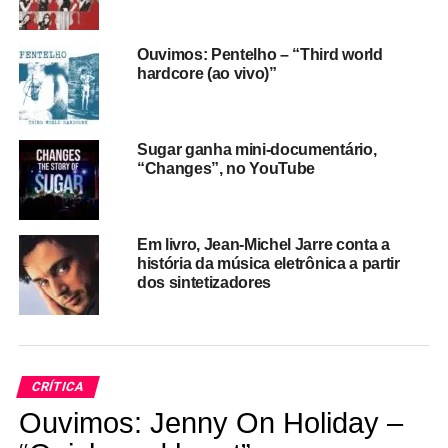
destaque para o refrão e sua frase emblemática: “eu
nunca sei quando desistir”. “Acho que a maioria das
Ouvimos: Pentelho – “Third world
pessoas que tem uma banda, ou qualquer tipo de projeto
hardcore (ao vivo)”
artístico, que consome todo seu tempo, dinheiro, vida
pessoal e profissional a troco de praticamente nada,
consegue se identificar com essa frase”, afirma o baixista
Sugar ganha mini-documentário,
Mauro Tracco, que divide a direção do vídeo com Rapha
“Changes”, no YouTube
Erichsen e Rodrigo Braga.
Em livro, Jean-Michel Jarre conta a
história da música eletrônica a partir
dos sintetizadores
CRÍTICA
Ouvimos: Jenny On Holiday –