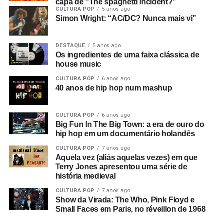
capa de “The spaghetti incident?”
CULTURA POP
5 anos ago
Simon Wright: “AC/DC? Nunca mais vi”
DESTAQUE
5 anos ago
Os ingredientes de uma faixa clássica de
house music
CULTURA POP
6 anos ago
40 anos de hip hop num mashup
CULTURA POP
6 anos ago
Big Fun In The Big Town: a era de ouro do
hip hop em um documentário holandês
CULTURA POP
7 anos ago
Aquela vez (aliás aquelas vezes) em que
Terry Jones apresentou uma série de
história medieval
CULTURA POP
7 anos ago
Show da Virada: The Who, Pink Floyd e
Small Faces em Paris, no réveillon de 1968