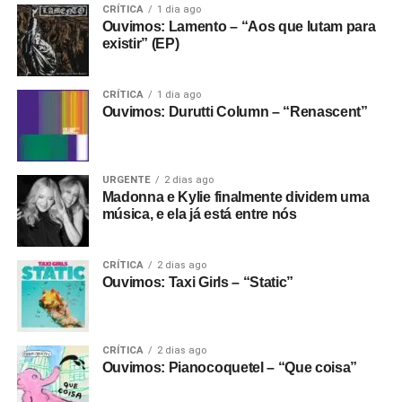
Gostou do texto? Seu apoio mantém o Pop
CRÍTICA
1 dia ago
Ouvimos: Lamento – “Aos que lutam para
Fantasma funcionando todo dia.
Apoie aqui.
existir” (EP)
E se ainda não assinou, dá tempo:
assine a
RELATED TOPICS:
ALMA DJEM
ARMADA
newsletter
e receba nossos posts direto no e-
EXCLUSIVE OS CABIDES
FALAMANSA
KUARUP
CRÍTICA
1 dia ago
mail.
OS PECADOS TROPICAIS
PABLO LANZONI
RADAR
Ouvimos: Durutti Column – “Renascent”
RENZO PERALES
RICARDO SCHOTT
RO PROJECT
TATO
UP NEXT
Ouvimos: Les Rita Pavone, “¡El baile rock!”
URGENTE
2 dias ago
Madonna e Kylie finalmente dividem uma
DON'T MISS
música, e ela já está entre nós
Ouvimos: Mateus Aleluia – “Mateus Aleluia”
CRÍTICA
2 dias ago
Ouvimos: Taxi Girls – “Static”
Ricardo Schott
Ricardo Schott é jornalista, radialista, editor e principal
CRÍTICA
2 dias ago
colaborador do POP FANTASMA.
Ouvimos: Pianocoquetel – “Que coisa”