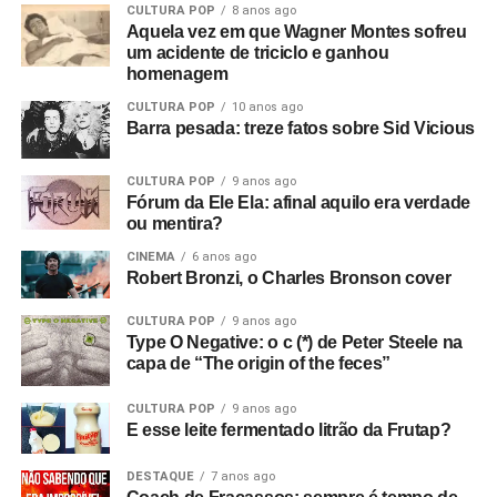
CULTURA POP
8 anos ago
Aquela vez em que Wagner Montes sofreu
um acidente de triciclo e ganhou
homenagem
CULTURA POP
10 anos ago
Barra pesada: treze fatos sobre Sid Vicious
CULTURA POP
9 anos ago
Fórum da Ele Ela: afinal aquilo era verdade
ou mentira?
CINEMA
6 anos ago
Robert Bronzi, o Charles Bronson cover
CULTURA POP
9 anos ago
Type O Negative: o c (*) de Peter Steele na
capa de “The origin of the feces”
CULTURA POP
9 anos ago
E esse leite fermentado litrão da Frutap?
DESTAQUE
7 anos ago