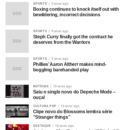
SPORTS
9 anos ago
Boxing continues to knock itself out with
bewildering, incorrect decisions
SPORTS
9 anos ago
Steph Curry finally got the contract he
deserves from the Warriors
SPORTS
9 anos ago
Phillies’ Aaron Altherr makes mind-
boggling barehanded play
NOTÍCIAS
10 anos ago
Saiu o single novo do Depeche Mode –
ouça!
CULTURA POP
10 anos ago
Clipe novo do Blossoms lembra série
“Stranger things”
DESTAQUE
10 anos ago