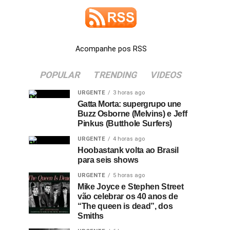
Acompanhe pos RSS
POPULAR
TRENDING
VIDEOS
URGENTE
3 horas ago
Gatta Morta: supergrupo une
Buzz Osborne (Melvins) e Jeff
Pinkus (Butthole Surfers)
URGENTE
4 horas ago
Hoobastank volta ao Brasil
para seis shows
URGENTE
5 horas ago
Mike Joyce e Stephen Street
vão celebrar os 40 anos de
“The queen is dead”, dos
Smiths