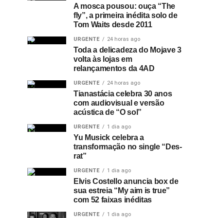
A mosca pousou: ouça “The
fly”, a primeira inédita solo de
Tom Waits desde 2011
URGENTE
24 horas ago
Toda a delicadeza do Mojave 3
volta às lojas em
relançamentos da 4AD
URGENTE
24 horas ago
Tianastácia celebra 30 anos
com audiovisual e versão
acústica de “O sol”
URGENTE
1 dia ago
Yu Musick celebra a
transformação no single “Des-
rat”
URGENTE
1 dia ago
Elvis Costello anuncia box de
sua estreia “My aim is true”
com 52 faixas inéditas
URGENTE
1 dia ago