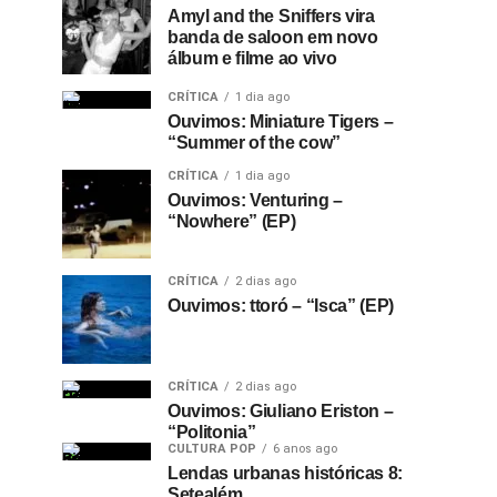
Amyl and the Sniffers vira
banda de saloon em novo
álbum e filme ao vivo
CRÍTICA
1 dia ago
Ouvimos: Miniature Tigers –
“Summer of the cow”
CRÍTICA
1 dia ago
Ouvimos: Venturing –
“Nowhere” (EP)
CRÍTICA
2 dias ago
Ouvimos: ttoró – “Isca” (EP)
CRÍTICA
2 dias ago
Ouvimos: Giuliano Eriston –
“Politonia”
CULTURA POP
6 anos ago
Lendas urbanas históricas 8:
Setealém