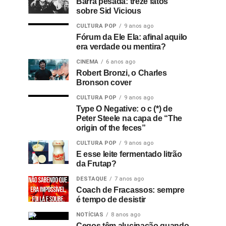
Barra pesada: treze fatos
sobre Sid Vicious
CULTURA POP
9 anos ago
Fórum da Ele Ela: afinal aquilo
era verdade ou mentira?
CINEMA
6 anos ago
Robert Bronzi, o Charles
Bronson cover
CULTURA POP
9 anos ago
Type O Negative: o c (*) de
Peter Steele na capa de “The
origin of the feces”
CULTURA POP
9 anos ago
E esse leite fermentado litrão
da Frutap?
DESTAQUE
7 anos ago
Coach de Fracassos: sempre
é tempo de desistir
NOTÍCIAS
8 anos ago
Cegos têm alucinação quando