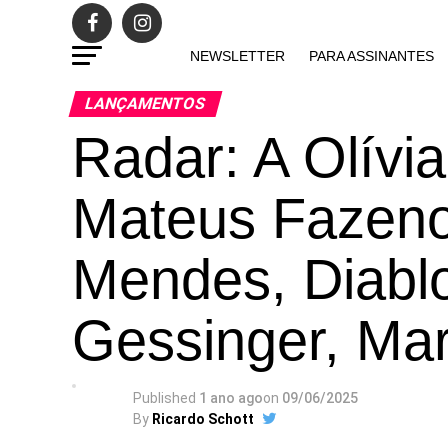
NEWSLETTER
PARA ASSINANTES
LANÇAMENTOS
Radar: A Olívia
Mateus Fazeno
Mendes, Diabl
Gessinger, Mar
Published
1 ano ago
on
09/06/2025
By
Ricardo Schott