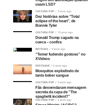
usam LSD?
CULTURA POP
9 anos ago
Dez histórias sobre “Total
eclipse of the heart”, de
Bonnie Tyler
CULTURA POP
10 anos ago
Donald Trump cagado na
cueca – confira
NOTÍCIAS
9 anos ago
“Temer fudendo gostoso” no
XVideos
DESTAQUE
6 anos ago
Mosquitos explodindo de
tanto beber sangue
CULTURA POP
9 anos ago
Fãs desvendaram mensagem
secreta da capa de “The
spaghetti incident?”
CULTURA POP
5 anos ago