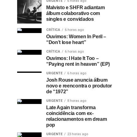
URGENTE
6 horas ago
Malvisto e SHFR adiantam
álbum colaborativo com
singles e convidados
CRÍTICA
6 horas ago
Ouvimos: Women In Peril –
“Don’t lose heart”
CRÍTICA
6 horas ago
Ouvimos: I Hate It Too –
“Paying rent in heaven” (EP)
URGENTE
6 horas ago
Josh Rouse anuncia álbum
novo e reencontra o produtor
de “1972”
URGENTE
8 horas ago
Late Again transforma
coincidência com ex-
relacionamentos em dream
pop
URGENTE
23 horas ago